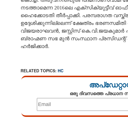
കൊച്ചി: തിരുവനന്തപുരം പദ്മനാഭസ്വാമി ക്ഷ
CINEMA
നടത്താമെന്ന 2016ലെ എക്‌സിക്യുട്ടീവ്
ഹൈക്കോടതി തീർപ്പാക്കി. പരമ്പരാഗത വസ്ത
OPINION
ഉദ്ദേശിക്കുന്നില്ലെന്ന് ക്ഷേത്രം ഭരണസമിതി
വിജയരാഘവൻ, ജസ്റ്റിസ് കെ.വി.ജയകുമാർ 
ബ്രാഹ്മണ സഭ മുൻ സംസ്ഥാന പ്രസിഡന്റ് പി
PHOTOS
ഹർജിക്കാർ.
LIFESTYLE
RELATED TOPICS:
HC
SPIRITUAL
അപ്ഡേറ്റാ
INFO+
ഒരു ദിവസത്തെ പ്രധാന
ART
Loaded
:
ASTRO
3.28%
/