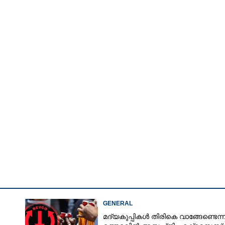
GENERAL
മദ്യകുപ്പികൾ തിരികെ വാങ്ങേണ്ടെന്