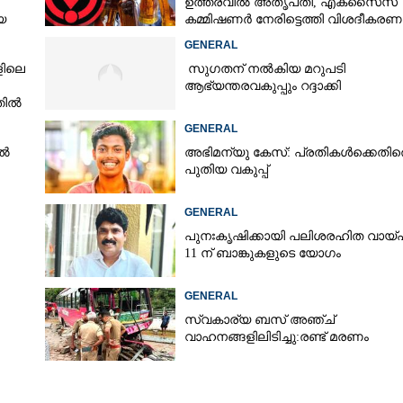
ഉത്തരവിൽ അതൃപ്‌തി, എക്‌സൈസ്
യ
കമ്മിഷണർ നേരിട്ടെത്തി വിശദീകരണ
രാതി
നൽകണമെന്ന് മന്ത്രി
GENERAL
ളിലെ
സുഗതന് നൽകിയ മറുപടി
ആഭ്യന്തരവകുപ്പും റദ്ദാക്കി
തിൽ
GENERAL
ിൽ
അഭിമന്യു കേസ്: പ്രതികൾക്കെതിര
പുതിയ വകുപ്പ്
GENERAL
പുനഃകൃഷിക്കായി പലിശരഹിത വായ്
11 ന് ബാങ്കുകളുടെ യോഗം
GENERAL
സ്വകാര്യ ബസ് അഞ്ച്
വാഹനങ്ങളിലിടിച്ചു:രണ്ട് മരണം