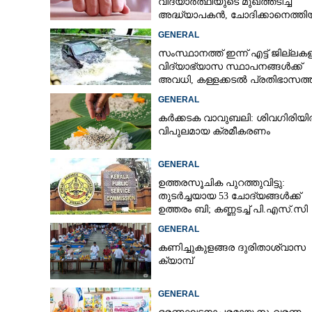
വിദ്യാർത്ഥിയുടെ മുഖത്തടിച്ച്
അദ്ധ്യാപകൻ, ചോദിക്കാനെത്തി
പിതാവിനെയും ആക്രമിച്ചെന്ന് പ
GENERAL
സംസ്ഥാനത്ത് ഇന്ന് എട്ട് ജില്ലക
വിദ്യാഭ്യാസ സ്ഥാപനങ്ങൾക്ക്
അവധി, കള്ളക്കടൽ പ്രതിഭാസത്
ജാഗ്രതാ നിർദ്ദേശം
GENERAL
കർക്കടക വാവുബലി: ശിവഗിരിയ
വിപുലമായ ക്രമീകരണം
GENERAL
ഉത്തരസൂചിക പുറത്തുവിട്ടു:
തുടർച്ചയായ 53 ചോദ്യങ്ങൾക്ക്
ഉത്തരം ബി; കണ്ണടച്ച് പി.എസ്.സി
GENERAL
കണിച്ചുകുളങ്ങര ദുരിതാശ്വാസ
ക്യാമ്പ്
GENERAL