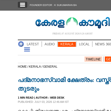
SECTIONS
FOUNDER EDITOR : K SUKUMARAN BA
HOME
LATEST
AUDIO
FRIDAY, 07 AUGUST 2026 9.20 AM IST
NOTIFIED NEWS
LATEST
AUDIO
KERALA
LOCAL
NEWS 360
POLL
KERALA
TIMELINE
GE
HOME /
KERALA /
GENERAL
LOCAL
പദ്മനാഭസ്വാമി ക്ഷേത്രം: വസ
NEWS 360
തുടരും
1 MIN READ
| AUTHOR :
WEB DESK
CASE DIARY
PUBLISHED: JULY 03, 2026 12:46 AM IST