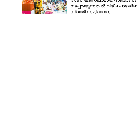
ഭരണഘടനാപരമായ സംവരണം
നടപ്പാക്കുന്നതിൽ വീഴ്ച പാടില്ല:
സ്വാമി സച്ചിദാനന്ദ