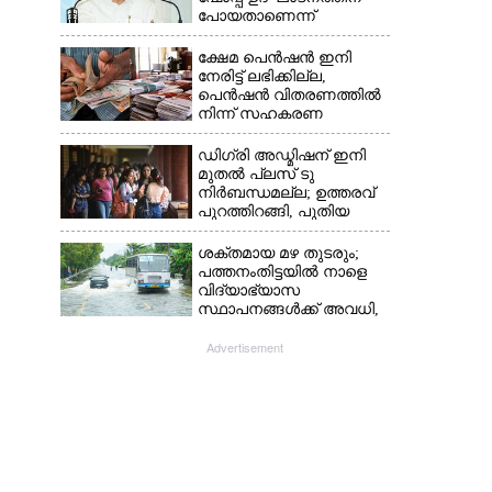
പോയതാണെന്ന്
വിചാരിച്ചു, 400 കോടിയുടെ
പ്രോജക്ടാണ് അത്'
ക്ഷേമ പെൻഷൻ ഇനി
നേരിട്ട് ലഭിക്കില്ല,​
പെൻഷൻ വിതരണത്തിൽ
നിന്ന് സഹകരണ
ബാങ്കുകളെ ഒഴിവാക്കി
ഡിഗ്രി അഡ്മിഷന് ഇനി
മുതൽ പ്ലസ് ടു
നിർബന്ധമല്ല; ഉത്തരവ്
പുറത്തിറങ്ങി, പുതിയ
മാറ്റങ്ങൾ അറിയാം
ശക്തമായ മഴ തുടരും;
പത്തനംതിട്ടയിൽ നാളെ
വിദ്യാഭ്യാസ
സ്ഥാപനങ്ങൾക്ക് അവധി,​
ജില്ലയിൽ ഇന്ന് റെ‌ഡും
നാളെ ഓറഞ്ചും അലർട്ട്
Advertisement