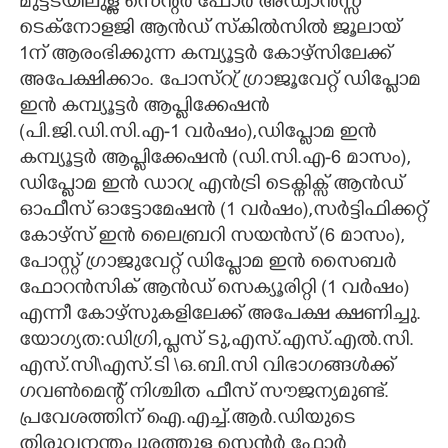
മുട്ടടയിലുള്ള സെന്റർ ഫോർ അ‌‌‌ഡ്വാൻസ്സ്
ടെക്നോളജി ആൻഡ് സ്കിൽസിൽ ജൂലായ്
CARTOONS
1ന് ആരംഭിക്കുന്ന കമ്പ്യൂട്ടർ കോഴ്സിലേക്ക്
അപേക്ഷിക്കാം. പോസ്റ്ര് ഗ്രാജൂവേറ്റ് ഡിപ്ളോമ
LITERATURE
ഇൻ കമ്പ്യൂട്ടർ ആപ്ളിക്കേഷൻ
(പി.ജി.ഡി.സി.എ-1 വർഷം)​,​ഡിപ്ളോമ ഇൻ
ZOOM
കമ്പ്യൂട്ടർ ആപ്ളിക്കേഷൻ (ഡി.സി.എ-6 മാസം)​,​
ഡിപ്ളോമ ഇൻ ഡാറ്ര എൻട്രി ടെക്നിക്സ് ആൻഡ്
ഓഫീസ് ഓട്ടോമേഷൻ (1 വർഷം)​,​സർട്ടിഫിക്കറ്റ്
CONTACT US
കോഴ്സ് ഇൻ ലൈബ്രറി സയൻസ് (6 മാസം)​,​
പോസ്റ്റ് ഗ്രാജുവേറ്റ് ഡിപ്ളോമ ഇൻ സൈബർ
ഫോറൻസിക് ആൻഡ് സെക്യൂരിറ്റി (1 വർഷം)​
എന്നീ കോഴ്സുകളിലേക്ക് അപേക്ഷ ക്ഷണിച്ചു.
യോഗ്യത:ഡിഗ്രി,​പ്ളസ് ടു,​എസ്.എസ്.എൽ.സി.
എസ്.സി‍\എസ്.ടി \ഒ.ബി.സി വിഭാഗങ്ങൾക്ക്
ഗവൺമെന്റ് നിശ്ചിത ഫീസ് സൗജന്യമുണ്ട്.
പ്രവേശത്തിന് ഐ.എച്ച്.ആർ.ഡിയുടെ
തിരുവനന്തപുരത്തുള്ള സെന്റർ ഫോർ