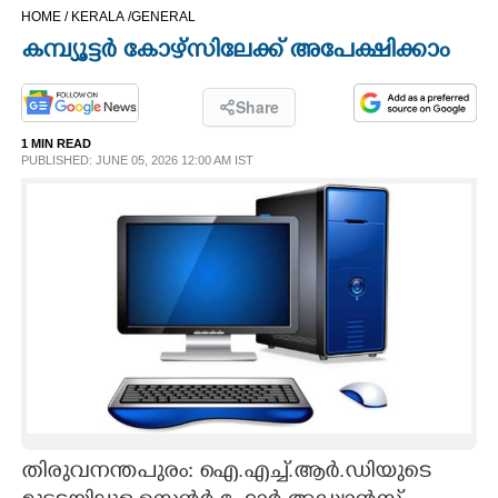
HOME /
KERALA /
GENERAL
CINEMA
കമ്പ്യൂട്ടർ കോഴ്സിലേക്ക് അപേക്ഷിക്കാം
OPINION
Share
1 MIN READ
PHOTOS
PUBLISHED: JUNE 05, 2026 12:00 AM IST
LIFESTYLE
SPIRITUAL
INFO+
ART
തിരുവനന്തപുരം: ഐ.എച്ച്.ആർ.‌ഡിയുടെ
ASTRO