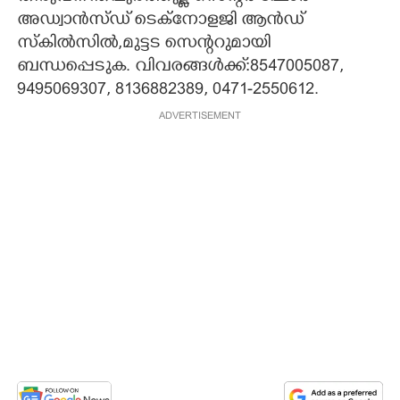
അഡ്വാൻസ്ഡ് ടെക്നോളജി ആൻഡ്
സ്കിൽസിൽ,മുട്ടട സെന്ററുമായി
ബന്ധപ്പെടുക. വിവരങ്ങൾക്ക്:8547005087,​
9495069307,​ 8136882389, 0471-2550612.
ADVERTISEMENT