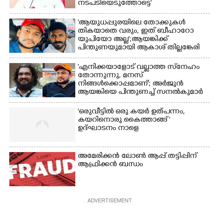
നടപടിയെടുത്തോട്ടെ'
'ആയുധപ്പുരയിലെ തോക്കുകൾ
തികയാതെ വരും, ഇത് ബീഹാറോ
യുപിയോ അല്ല';ആയങ്കിക്ക്
പിന്തുണയുമായി ആകാശ് തില്ലങ്കേരി
'എനിക്കയാളോട് വല്ലാത്ത സ്‌നേഹം
തോന്നുന്നു, മനസ്
നിങ്ങൾക്കൊപ്പമാണ്'; അർജുൻ
ആയങ്കിയെ പിന്തുണച്ച് സനൽകുമാർ
'ഒരുവീട്ടിൽ ഒരു കയർ ഉത്പന്നം,
കയറിനൊരു കൈത്താങ്ങ് '
ഉദ്ഘാടനം നാളെ
അമേരിക്കൻ ലോൺ ആപ്പ് തട്ടിപ്പിന്
ആഫ്രിക്കൻ ബന്ധം
ADVERTISEMENT