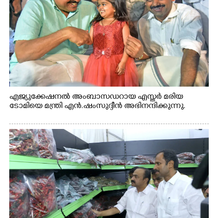
എജ്യുക്കേഷനൽ അംബാസഡറായ എസ്തർ മരിയ
ടോമിയെ മന്ത്രി എൻ.ഷംസുദ്ദീൻ അഭിനന്ദിക്കുന്നു.