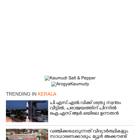
×
Share this link
TRENDING IN
KERALA
പി.എസ്.എൽ.വിക്ക് ശത്രു സ്വന്തം
വീട്ടിൽ,​ പരാജയത്തിന് പിന്നിൽ
ഐ.എസ്.ആർ.ഒയിലെ ഉന്നതൻ
Copy Link
വഞ്ചിക്കപ്പെടുന്നത് വിദ്യാർത്ഥികളും
സാധാരണക്കാരും; മ്യൂൾ അക്കൗണ്ട്