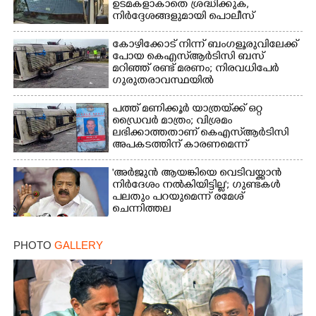
ഉടമകളാകാതെ ശ്രദ്ധിക്കുക,
നിർദ്ദേശങ്ങളുമായി പൊലീസ്
കോഴിക്കോട് നിന്ന് ബംഗളൂരുവിലേക്ക്
പോയ കെഎസ്‌ആർടിസി ബസ്
മറിഞ്ഞ് രണ്ട് മരണം; നിരവധിപേർ
ഗുരുതരാവസ്ഥയിൽ
പത്ത് മണിക്കൂർ യാത്രയ്‌ക്ക് ഒറ്റ
ഡ്രൈവർ മാത്രം; വിശ്രമം
ലഭിക്കാത്തതാണ് കെഎസ്‌ആർടിസി
അപകടത്തിന് കാരണമെന്ന്
വിമർശനം
'അർജുൻ ആയങ്കിയെ വെടിവയ്ക്കാൻ
നിർദേശം നൽകിയിട്ടില്ല'; ഗുണ്ടകൾ
പലതും പറയുമെന്ന് രമേശ്
ചെന്നിത്തല
PHOTO
GALLERY