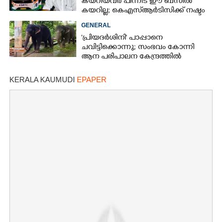
കയറിയവർ പിന്നീട് ഈ ബസിൽ
കയറില്ല; കെഎസ്ആർടിസിക്ക് നഷ്ടം
അരലക്ഷം രൂപയോളം'
GENERAL
'പ്രിയദർശിനി' പാപ്പാനെ
ചവിട്ടിക്കൊന്നു; സംഭവം കോന്നി
ആന പരിപാലന കേന്ദ്രത്തിൽ
KERALA KAUMUDI
EPAPER