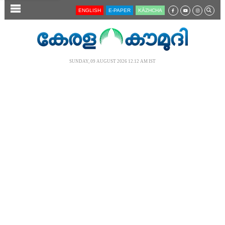
SECTIONS
ENGLISH
E-PAPER
KĀZHCHA
HOME
LATEST
SUNDAY, 09 AUGUST 2026 12.12 AM IST
AUDIO
NOTIFIED NEWS
POLL
KERALA
LOCAL
NEWS 360
CASE DIARY