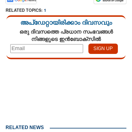
RELATED TOPICS:
1
അപ്ഡേറ്റായിരിക്കാം ദിവസവും
ഒരു ദിവസത്തെ പ്രധാന സംഭവങ്ങൾ
നിങ്ങളുടെ ഇൻബോക്സിൽ
Loaded
:
5.37%
/
Unmute
RELATED NEWS