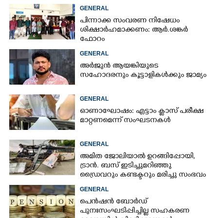
GENERAL
പിന്നാക്ക സംവരണ നിഷേധം
ശിക്ഷാർഹമാക്കണം: ആർ.ശങ്കർ
ഫോറം
GENERAL
അർജുൻ ആയങ്കിയുടെ
സഹോദരനും കൂട്ടാളികൾക്കും ജാമ്യം
GENERAL
ഓണാഘോഷം: എട്ടാം ക്ളാസ് പരീക്ഷ
മാറ്റണമെന്ന് സംഘടനകൾ
GENERAL
അമിത ജോലിയാൽ ഉറങ്ങിപ്പോയി,
ട്രാൻ. ബസ് ഇടിച്ചുമറിഞ്ഞു
ഡ്രൈവറും കണ്ടക്ടറും മരിച്ചു സംഭവം
മൈസൂരു -ബെംഗളൂരു
GENERAL
ദേശീയപാതയിൽ 20 പേർക്ക് പരിക്ക്,
പെൻഷൻ ബോർഡ്
നാലു പേരുടെ നില ഗുരുതരം
പുനഃസംഘടിപ്പിച്ചില്ല സഹകരണ