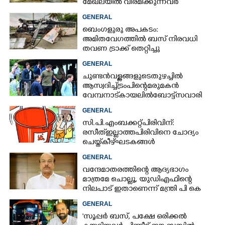
മേഖലയിൽ വിരമിക്കുന്നവർ
പെൻഷൻ ലഭിക്കാതെ വലയുന്നു
GENERAL
ബെംഗളുരു അപകടം:
അമിതവേഗത്തിൽ ബസ് നിരവധി
തവണ ട്രാക്ക് തെറ്റിച്ചു
GENERAL
ചുണ്ടൻ വള്ളങ്ങളുടെ തുഴച്ചിൽ
ആസ്വദിച്ച് ട്രംപിന്റെ മരുമകൻ
വേമ്പനാട് കായലിൽ ബോട്ട് സവാരി
GENERAL
സി.പി.എം ബക്കറ്റ് പിരിവിന്:
രസീത് ഇല്ലാത്ത പിരിവിനെ ചോദ്യം
ചെയ്ത് കീഴ്ഘടകങ്ങൾ
GENERAL
വന്ദേമാതരത്തിന്റെ ആദ്യഭാഗം
മാത്രമേ ചൊല്ലൂ,​ യുഡിഎഫിന്റെ
നിലപാട് ഇതാണെന്ന് മന്ത്രി പി കെ
കുഞ്ഞാലിക്കുട്ടി
GENERAL
'സൂപ്പർ ബസ്, പക്ഷേ ഒരിക്കൽ