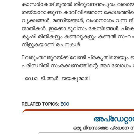
കാസർകോട് മുതൽ തിരുവനന്തപുരം വരെയുള
തയ്യാറാക്കുന്ന കാവ് വിജ്ഞാന കോശത്തിന
വൃക്ഷങ്ങൾ, മത്സ്യങ്ങൾ, വംശനാശം വന്ന 
ജാതികൾ, ഇക്കോ ടൂറിസം കേന്ദ്രങ്ങൾ, പ്
കൃഷി രീതികളും കണ്ടലുകളും കണ്ടൽ സഹചാ
നീളുകയാണ് രചനകൾ.
വരുംതലമുറയ്ക്ക് വേണ്ടി പ്രകൃതിയെയും 
പരിസ്ഥിതി സംരക്ഷണത്തിന്റെ അവബോധം സൃ
- ഡോ. ടി.ആർ. ജയകുമാരി
RELATED TOPICS:
ECO
അപ്ഡേറ്റാ
ഒരു ദിവസത്തെ പ്രധാന