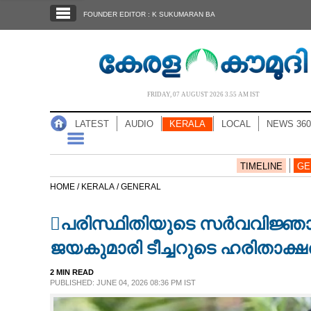
SECTIONS
FOUNDER EDITOR : K SUKUMARAN BA
HOME
LATEST
AUDIO
FRIDAY, 07 AUGUST 2026 3.55 AM IST
NOTIFIED NEWS
LATEST
AUDIO
KERALA
LOCAL
NEWS 360
POLL
KERALA
TIMELINE
GE
HOME /
KERALA /
GENERAL
LOCAL
പരിസ്ഥിതിയുടെ സർവവിജ്
NEWS 360
ജയകുമാരി ടീച്ചറുടെ ഹരിതാക്
2 MIN READ
CASE DIARY
PUBLISHED: JUNE 04, 2026 08:36 PM IST