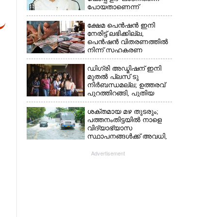
പോയതാണെന്ന്
വിചാരിച്ചു, 400 കോടിയുടെ
പ്രോജക്ടാണ് അത്'
ക്ഷേമ പെൻഷൻ ഇനി
നേരിട്ട് ലഭിക്കില്ല,​
പെൻഷൻ വിതരണത്തിൽ
നിന്ന് സഹകരണ
ബാങ്കുകളെ ഒഴിവാക്കി
ഡിഗ്രി അഡ്മിഷന് ഇനി
മുതൽ പ്ലസ് ടു
നിർബന്ധമല്ല; ഉത്തരവ്
പുറത്തിറങ്ങി, പുതിയ
മാറ്റങ്ങൾ അറിയാം
ശക്തമായ മഴ തുടരും;
പത്തനംതിട്ടയിൽ നാളെ
വിദ്യാഭ്യാസ
സ്ഥാപനങ്ങൾക്ക് അവധി,​
ജില്ലയിൽ ഇന്ന് റെ‌ഡും
നാളെ ഓറഞ്ചും അലർട്ട്
Advertisement