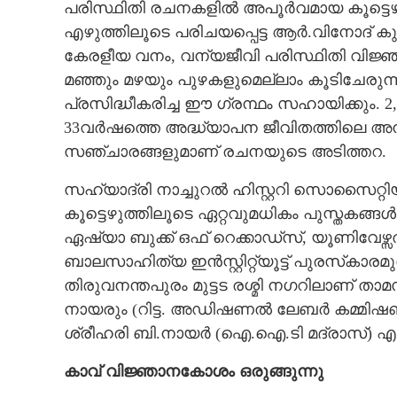
പരിസ്ഥിതി രചനകളിൽ അപൂർവമായ കൂട്ടെഴ
എഴുത്തിലൂടെ പരിചയപ്പെട്ട ആർ.വിനോദ് കുമാ
കേരളീയ വനം, വന്യജീവി പരിസ്ഥിതി വിജ
മഞ്ഞും മഴയും പുഴകളുമെല്ലാം കൂടിചേരുന
പ്രസിദ്ധീകരിച്ച ഈ ഗ്രന്ഥം സഹായിക്കും. 2
33വർഷത്തെ അദ്ധ്യാപന ജീവിതത്തിലെ അന
സഞ്ചാരങ്ങളുമാണ് രചനയുടെ അടിത്തറ.
സഹ്യാദ്രി നാച്ചുറൽ ഹിസ്റ്ററി സൊസൈറ്റ
കൂട്ടെഴുത്തിലൂടെ ഏറ്റവുമധികം പുസ്തകങ്ങൾ 
ഏഷ്യാ ബുക്ക് ഒഫ് റെക്കാഡ്‌സ്, യൂണിവേ
ബാലസാഹിത്യ ഇൻസ്റ്റിറ്റ്യൂട്ട് പുരസ്‌കാരമു
തിരുവനന്തപുരം മുട്ടട രശ്മി നഗറിലാണ് ത
നായരും (റിട്ട. അഡിഷണൽ ലേബർ കമ്മിഷണർ)
ശ്രീഹരി ബി.നായർ (ഐ.ഐ.ടി മദ്രാസ്) എന്ന
കാവ് വിജ്ഞാനകോശം ഒരുങ്ങുന്നു