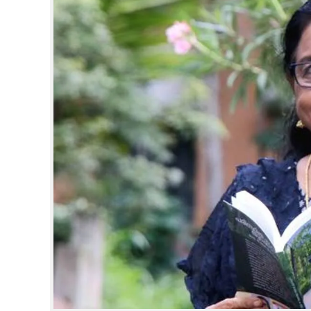
CINEMA
OPINION
PHOTOS
LIFESTYLE
SPIRITUAL
INFO+
ART
ASTRO