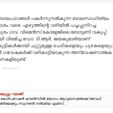
ിതി ബാലപാഠങ്ങൾ പകർന്നുനൽകുന്ന ബാലസാഹിത്യം
രെ. എഴുത്തിന്റെ വഴിയിൽ പച്ചപ്പുനിറച്ച
്തപുരം ഗവ. വിമെൻസ് കോളേജിലെ ബോട്ടണി വകുപ്പ്
ായി വിരമിച്ച ഡോ. ടി.ആർ. ജയകുമാരിയാണ്
കുട്ടികൾക്കായി ചുറ്റുമുള്ള ചെടികളെയും പുഴകളെയും
ഗവേഷകർക്ക് വഴികാട്ടിയാകുന്ന അന്വേഷണാത്മക
നകളിലുണ്ട്.
Advertisement
ും റദ്ദാക്കി
ം കോർപറേഷൻ കൗൺസിൽ യോഗം ആറുമാസത്തേക്ക് അവധി
ീങ്ങിയേക്കും.സുഗതൻ നൽകിയ എക്സ്...