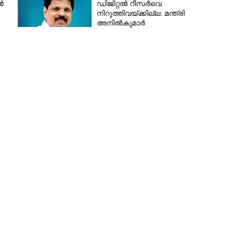
ൻ
ഡിജിറ്റൽ റീസർവെ
നിറുത്തിവയ്ക്കില്ല: മന്ത്രി
അനിൽകുമാർ