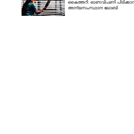
കൈത്തറി: ഓണവിപണി പിടിക്കാ
അന്യസംസ്ഥാന ലോബി