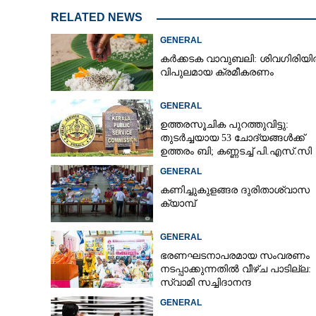
RELATED NEWS
GENERAL
കർക്കടക വാവുബലി: ശിവഗിരിയ
വിപുലമായ ക്രമീകരണം
GENERAL
ഉത്തരസൂചിക പുറത്തുവിട്ടു:
തുടർച്ചയായ 53 ചോദ്യങ്ങൾക്ക്
ഉത്തരം ബി; കണ്ണടച്ച് പി.എസ്.സി
GENERAL
കണിച്ചുകുളങ്ങര ദുരിതാശ്വാസ
ക്യാമ്പ്
GENERAL
ഭരണഘടനാപരമായ സംവരണം
നടപ്പാക്കുന്നതിൽ വീഴ്ച പാടില്ല:
സ്വാമി സച്ചിദാനന്ദ
GENERAL