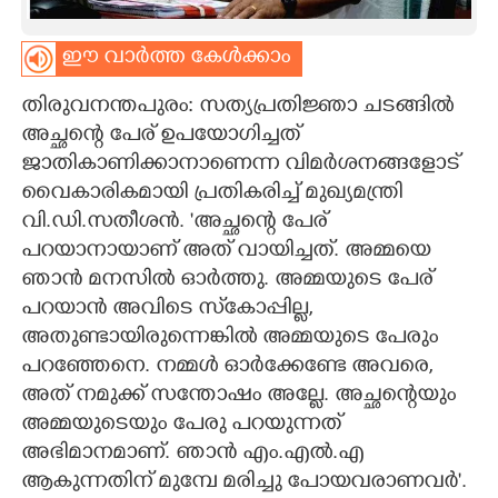
CARTOONS
ഈ വാർത്ത കേൾക്കാം
LITERATURE
തിരുവനന്തപുരം: സത്യപ്രതിജ്ഞാ ചടങ്ങിൽ
അച്ഛന്റെ പേര് ഉപയോഗിച്ചത്
ജാതികാണിക്കാനാണെന്ന വിമർശനങ്ങളോട്
ZOOM
വൈകാരികമായി പ്രതികരിച്ച് മുഖ്യമന്ത്രി
വി.ഡി.സതീശൻ. "അച്ഛന്റെ പേര്
CONTACT US
പറയാനായാണ് അത് വായിച്ചത്. അമ്മയെ
ഞാൻ മനസിൽ ഓർത്തു. അമ്മയുടെ പേര്
പറയാൻ അവിടെ സ്‌കോപ്പില്ല,
അതുണ്ടായിരുന്നെങ്കിൽ അമ്മയുടെ പേരും
പറഞ്ഞേനെ. നമ്മൾ ഓർക്കേണ്ടേ അവരെ,
അത് നമുക്ക് സന്തോഷം അല്ലേ. അച്ഛന്റെയും
അമ്മയുടെയും പേരു പറയുന്നത്
അഭിമാനമാണ്. ഞാൻ എം.എൽ.എ
ആകുന്നതിന് മുമ്പേ മരിച്ചു പോയവരാണവർ".