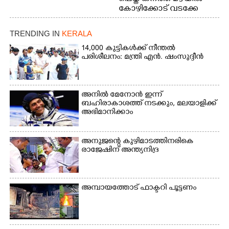
കോഴിക്കോട് വടക്കേ
വയലിൽ വെള്ളം
കയറിയതിനെ തുടർന്ന്
TRENDING IN
KERALA
വീട്ടുസാധനങ്ങളുമായി
വെള്ളത്തിലൂടെ
14,000 കുട്ടികൾക്ക് നീന്തൽ
പരിശീലനം: മന്ത്രി എൻ. ഷംസുദ്ദീൻ
നടന്നുവരുന്നവരെ
മതിലിനു മുകളിൽ നോക്കി
നിൽക്കുന്ന
നായ. ഫോട്ടോ: കെ.വിശ്വജി
അനിൽ മേനോൻ ഇന്ന്
ത്ത്
ബഹിരാകാശത്ത് നടക്കും, മലയാളിക്ക്
അഭിമാനിക്കാം
അനുജന്റെ കുഴിമാടത്തിനരികെ
രാജേഷിന് അന്ത്യനിദ്ര
അമ്പായത്തോട് ഫാക്ടറി പൂട്ടണം