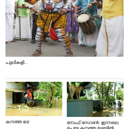
പുലികളി...
കനത്ത മഴ
സേഫ് സോൺ: ഇന്നലെ
പെയ്ത കനത്ത മഴയിൽ