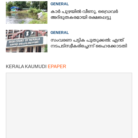
GENERAL
കാർ പുഴയിൽ വീണു, ഡ്രെെവർ
അദ്ഭുതകരമായി രക്ഷപ്പെട്ടു
×
Share this link
GENERAL
സംവരണ പട്ടിക പുതുക്കൽ: എന്ത്
നടപടി സ്വീകരിച്ചെന്ന് ഹൈക്കോടതി
KERALA KAUMUDI
EPAPER
Copy Link