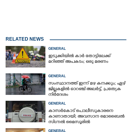
RELATED NEWS
GENERAL
ഇടുക്കിയിൽ കാർ തോട്ടിലേക്ക്
മറിഞ്ഞ് അപകടം; ഒരു മരണം
GENERAL
സംസ്ഥാനത്ത് ഇന്ന് മഴ കനക്കും; ഏഴ്
ജില്ലകളിൽ ഓറഞ്ച് അലർട്ട്, പ്രത്യേക
നിർദേശം
GENERAL
കാസർകോട് പൊലീസുകാരനെ
കാണാതായി; അവസാന മൊബൈൽ
സിഗ്നൽ മൈസൂരിൽ
GENERAL