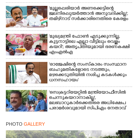
'മുല്ലപ്പെരിയാർ അണക്കെട്ടിന്റെ
ജലനിരപ്പുയർത്താൻ അനുവദിക്കില്ല';
തമിഴ്‌നാട് സർക്കാരിനെതിരെ കേരളം
'മുഖ്യമന്ത്രി ഫോൺ എടുക്കുന്നില്ല,
കുട്ടനാട്ടിലെ എല്ലാ വീട്ടിലും വെള്ളം
കയറി'; അതൃപ്‌തിയുമായി ഭരണകക്ഷി
എംഎൽഎ
'രാജേഷിന്റെ സംസ്കാരം സംസ്ഥാന
ബഹുമതികളോടെ നടത്തും,
മഴക്കെടുതിയിൽ നശിച്ച കടകൾക്കും
ധനസഹായം'
'സെക്രട്ടറിയേറ്റിൽ മന്ത്രിയോഫീസിൽ
ചെന്നുകയറാനാകില്ല',
മലബാറുകാർക്കെതിരെ അധിക്ഷേപ
പരാമർശവുമായി സിപിഎം നേതാവ്‌
PHOTO
GALLERY