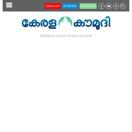
SECTIONS
ENGLISH
E-PAPER
KĀZHCHA
HOME
LATEST
THURSDAY, 06 AUGUST 2026 8.41 AM IST
AUDIO
NOTIFIED NEWS
POLL
KERALA
LOCAL
NEWS 360
CASE DIARY