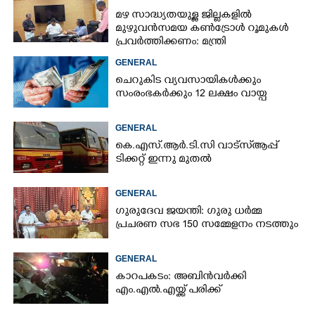
മഴ സാദ്ധ്യതയുള്ള ജില്ലകളിൽ
മുഴുവൻസമയ കൺട്രോൾ റൂമുകൾ
പ്രവർത്തിക്കണം: മന്ത്രി
GENERAL
ചെറുകിട വ്യവസായികൾക്കും
സംരംഭകർക്കും 12 ലക്ഷം വായ്പ
GENERAL
കെ.എസ്.ആർ.ടി.സി വാട്സ്ആപ്പ്
ടിക്കറ്റ് ഇന്നു മുതൽ
GENERAL
ഗുരുദേവ ജയന്തി: ഗുരു ധർമ്മ
പ്രചരണ സഭ 150 സമ്മേളനം നടത്തും
GENERAL
കാറപകടം: അബിൻവർക്കി
എം.എൽ.എയ്ക്ക് പരിക്ക്