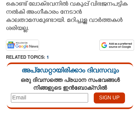
കൊണ്ട് ലോക്‌‌ഭവനിൽ വകുപ്പ് വിഭജനപട്ടിക
നൽകി അംഗീകാരം നേടാൻ
കാലതാമസമുണ്ടായി. മറിച്ചുള്ള വാർത്തകൾ
ശരിയല്ല.
RELATED TOPICS:
1
അപ്ഡേറ്റായിരിക്കാം ദിവസവും
ഒരു ദിവസത്തെ പ്രധാന സംഭവങ്ങൾ
നിങ്ങളുടെ ഇൻബോക്സിൽ
Loaded
:
3.28%
/
Unmute