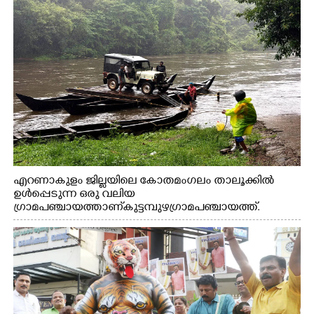
എറണാകുളം ജില്ലയിലെ കോതമംഗലം താലൂക്കിൽ
ഉൾപ്പെടുന്ന ഒരു വലിയ
ഗ്രാമപഞ്ചായത്താണ് കുട്ടമ്പുഴ ഗ്രാമ പഞ്ചായത്ത്.
ആദിവാസി ഊരുകളായ വെള്ളാരംകുത്ത്, കത്തിപ്പാറ,
ഉറിയംപെട്ടി, തേക്കല്ല്, വെട്ടിക്കല്ല്, മഞ്ചപ്പാറ എന്നീ ആറു
സ്ഥലങ്ങളിലേക്കുള്ള പ്രധാന സഞ്ചാര മാർഗമാണ് ഈ
കാണുന്ന കടത്ത് വള്ളം