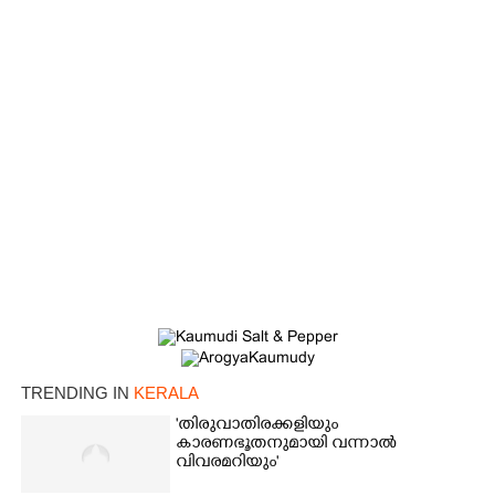
TRENDING IN
KERALA
'തിരുവാതിരക്കളിയും
കാരണഭൂതനുമായി വന്നാൽ
വിവരമറിയും '