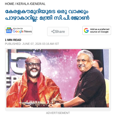
HOME /
KERALA /
GENERAL
CINEMA
കേരളകൗമുദിയുടെ ഒരു വാക്കും
പാഴാകാറില്ല: മന്ത്രി സി.പി.ജോൺ
OPINION
Share
PHOTOS
1 MIN READ
PUBLISHED: JUNE 07, 2026 03:16 AM IST
LIFESTYLE
SPIRITUAL
INFO+
ART
ASTRO
ADVERTISEMENT