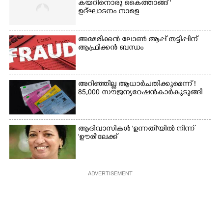
കയറിനൊരു കൈത്താങ്ങ് '
ഉദ്ഘാടനം നാളെ
അമേരിക്കൻ ലോൺ ആപ്പ് തട്ടിപ്പിന്
ആഫ്രിക്കൻ ബന്ധം
അറിഞ്ഞില്ല ആധാർ ചതിക്കുമെന്ന് !
85,000 സൗജന്യ റേഷൻകാർ കുടുങ്ങി
ആദിവാസികൾ 'ഉന്നതി'യിൽ നിന്ന്
'ഊരി'ലേക്ക്
ADVERTISEMENT