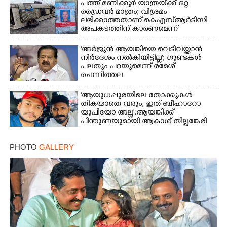
പത്ത് മണിക്കൂർ യാത്രയ്‌ക്ക് ഒറ്റ
ഡ്രൈവർ മാത്രം; വിശ്രമം
ലഭിക്കാത്തതാണ് കെഎസ്‌ആർടിസി
അപകടത്തിന് കാരണമെന്ന്
വിമർശനം
'അർജുൻ ആയങ്കിയെ വെടിവയ്ക്കാൻ
നിർദേശം നൽകിയിട്ടില്ല'; ഗുണ്ടകൾ
പലതും പറയുമെന്ന് രമേശ്
ചെന്നിത്തല
'ആയുധപ്പുരയിലെ തോക്കുകൾ
തികയാതെ വരും, ഇത് ബീഹാറോ
യുപിയോ അല്ല';ആയങ്കിക്ക്
പിന്തുണയുമായി ആകാശ് തില്ലങ്കേരി
PHOTO
GALLERY