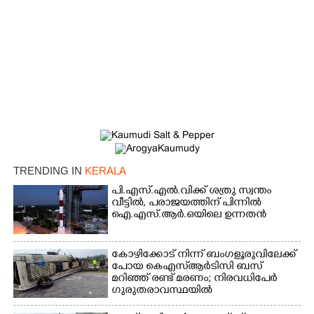
TRENDING IN
KERALA
പി.എസ്.എൽ.വിക്ക് ശത്രു സ്വന്തം
വീട്ടിൽ,​ പരാജയത്തിന് പിന്നിൽ
ഐ.എസ്.ആർ.ഒയിലെ ഉന്നതൻ
കോഴിക്കോട് നിന്ന് ബംഗളൂരുവിലേക്ക്
പോയ കെഎസ്‌ആർടിസി ബസ്
മറിഞ്ഞ് രണ്ട് മരണം; നിരവധിപേർ
ഗുരുതരാവസ്ഥയിൽ