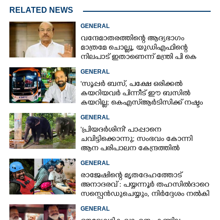
RELATED NEWS
GENERAL
വന്ദേമാതരത്തിന്റെ ആദ്യഭാഗം
മാത്രമേ ചൊല്ലൂ,​ യുഡിഎഫിന്റെ
നിലപാട് ഇതാണെന്ന് മന്ത്രി പി കെ
കുഞ്ഞാലിക്കുട്ടി
GENERAL
'സൂപ്പർ ബസ്, പക്ഷേ ഒരിക്കൽ
കയറിയവർ പിന്നീട് ഈ ബസിൽ
കയറില്ല; കെഎസ്ആർടിസിക്ക് നഷ്ടം
അരലക്ഷം രൂപയോളം'
GENERAL
'പ്രിയദർശിനി' പാപ്പാനെ
ചവിട്ടിക്കൊന്നു; സംഭവം കോന്നി
ആന പരിപാലന കേന്ദ്രത്തിൽ
GENERAL
രാജേഷിന്റെ മൃതദേഹത്തോട്
അനാദരവ് : പയ്യന്നൂർ തഹസിൽദാറെ
സസ്പെൻഡുചെയ്യും, നിർദ്ദേശം നൽകി
മന്ത്രി
GENERAL