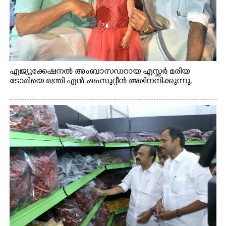
എജ്യുക്കേഷനൽ അംബാസഡറായ എസ്തർ മരിയ
ടോമിയെ മന്ത്രി എൻ.ഷംസുദ്ദീൻ അഭിനന്ദിക്കുന്നു.