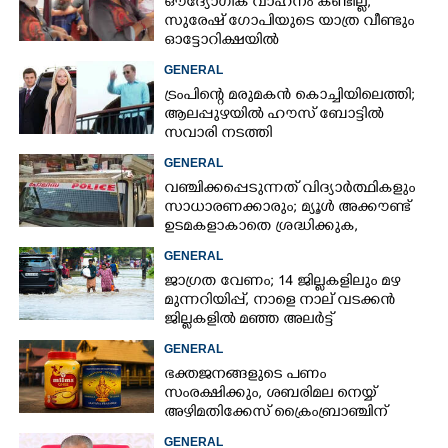
ഔദ്യോഗിക വാഹനം കണ്ടില്ല,
സുരേഷ് ഗോപിയുടെ യാത്ര വീണ്ടും
ഓട്ടോറിക്ഷയിൽ
GENERAL
ട്രംപിന്റെ മരുമകൻ കൊച്ചിയിലെത്തി;
ആലപ്പുഴയിൽ ഹൗസ് ബോട്ടിൽ
സവാരി നടത്തി
GENERAL
വഞ്ചിക്കപ്പെടുന്നത് വിദ്യാർത്ഥികളും
സാധാരണക്കാരും; മ്യൂൾ അക്കൗണ്ട്
ഉടമകളാകാതെ ശ്രദ്ധിക്കുക,
നിർദ്ദേശങ്ങളുമായി പൊലീസ്
GENERAL
ജാഗ്രത വേണം; 14 ജില്ലകളിലും മഴ
മുന്നറിയിപ്പ്, നാളെ നാല് വടക്കൻ
ജില്ലകളിൽ മഞ്ഞ അലർട്ട്
GENERAL
ഭക്തജനങ്ങളുടെ പണം
സംരക്ഷിക്കും, ശബരിമല നെയ്യ്
അഴിമതിക്കേസ് ക്രൈംബ്രാഞ്ചിന്
വിടുമെന്ന് കെ മുരളീധരൻ
GENERAL