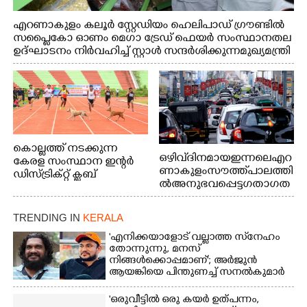
എറണാകുളം കലൂർ സ്റ്റേഡിയം ഹെലിപാഡ് ഗ്രൗണ്ടിൽ
സപ്ളൈകോ ഓണം മെഗാ ട്രേഡ് ഫെയർ സംസ്ഥാനതല
ഉദ്ഘാടനം നിർവഹിച്ച് സ്റ്റാൾ സന്ദർശിക്കുന്ന മുഖ്യമന്ത്രി
വി.ഡി. സതീശൻ. മന്ത്രി അനൂപ് ജേക്കബ് സമീപം
കൊല്ലത്ത് നടക്കുന്ന
ഒഴിവ് ദിനമായ ഇന്നലെ എറ
കേരള സംസ്ഥാന ഇന്റർ
ണാകുളം സൗത്ത് പാലത്തി
ഡിസ്ട്രിക്റ്റ് ക്ലബ്
ൽ അനുഭവപ്പെട്ട ഗതാഗത
അത്‌ലറ്റിക്
ക്കുരുക്ക്
ചാമ്പ്യൻഷിപ്പിൽ അണ്ടർ
20 ആൺകുട്ടികളുടെ 200
TRENDING IN
KERALA
മീറ്റർ ഓട്ടം ഫൈനൽ
'എനിക്കയാളോട് വല്ലാത്ത സ്‌നേഹം
മത്സരത്തിനിടെ സിന്തറ്റിക്
തോന്നുന്നു, മനസ്
ട്രാക്കിന് കുറുകെ ഓടുന്ന
നിങ്ങൾക്കൊപ്പമാണ്'; അർജുൻ
നായകൾ.
ആയങ്കിയെ പിന്തുണച്ച് സനൽകുമാർ
'ഒരുവീട്ടിൽ ഒരു കയർ ഉത്പന്നം,