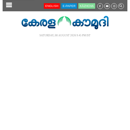
SECTIONS
ENGLISH
E-PAPER
KĀZHCHA
HOME
LATEST
SATURDAY, 08 AUGUST 2026 9.45 PM IST
AUDIO
NOTIFIED NEWS
POLL
KERALA
LOCAL
NEWS 360
CASE DIARY