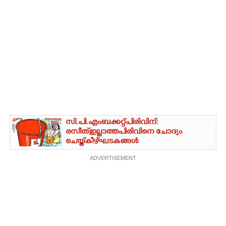
സി.പി.എം ബക്കറ്റ് പിരിവിന്:
രസീത് ഇല്ലാത്ത പിരിവിനെ ചോദ്യം
ചെയ്ത് കീഴ്ഘടകങ്ങൾ
ADVERTISEMENT