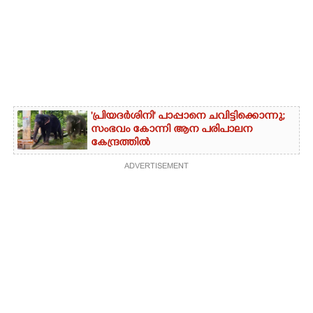
'പ്രിയദർശിനി' പാപ്പാനെ ചവിട്ടിക്കൊന്നു;
സംഭവം കോന്നി ആന പരിപാലന
കേന്ദ്രത്തിൽ
ADVERTISEMENT