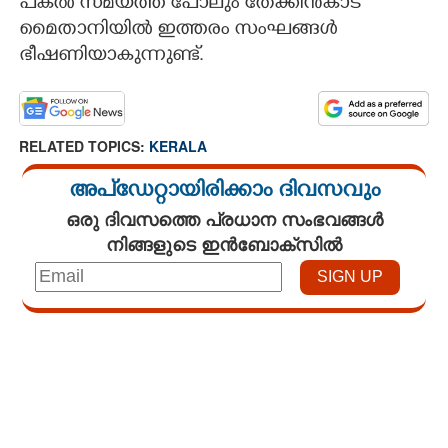
പകൽ സമയത്ത് പോലും തേക്കിൻകാട്
മൈതാനിയിൽ ഇത്തരം സംഘങ്ങൾ
ഭീഷണിയാകുന്നുണ്ട്.
RELATED TOPICS:
KERALA
അപ്ഡേറ്റായിരിക്കാം ദിവസവും
ഒരു ദിവസത്തെ പ്രധാന സംഭവങ്ങൾ
നിങ്ങളുടെ ഇൻബോക്സിൽ
Loaded
:
3.29%
/
Unmute