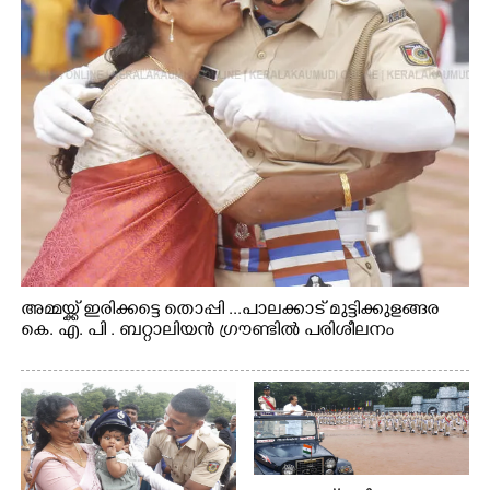
അമ്മയ്ക്ക് ഇരിക്കട്ടെ തൊപ്പി ...പാലക്കാട് മുട്ടിക്കുളങ്ങര
കെ. എ. പി . ബറ്റാലിയൻ ഗ്രൗണ്ടിൽ പരിശീലനം