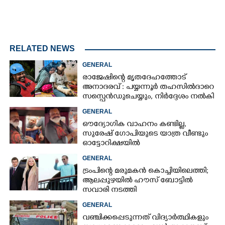
RELATED NEWS
GENERAL
രാജേഷിന്റെ മൃതദേഹത്തോട്
അനാദരവ് : പയ്യന്നൂർ തഹസിൽദാറെ
സസ്പെൻഡുചെയ്യും, നിർദ്ദേശം നൽകി
മന്ത്രി
GENERAL
ഔദ്യോഗിക വാഹനം കണ്ടില്ല,
സുരേഷ് ഗോപിയുടെ യാത്ര വീണ്ടും
ഓട്ടോറിക്ഷയിൽ
GENERAL
ട്രംപിന്റെ മരുമകൻ കൊച്ചിയിലെത്തി;
ആലപ്പുഴയിൽ ഹൗസ് ബോട്ടിൽ
സവാരി നടത്തി
GENERAL
വഞ്ചിക്കപ്പെടുന്നത് വിദ്യാർത്ഥികളും