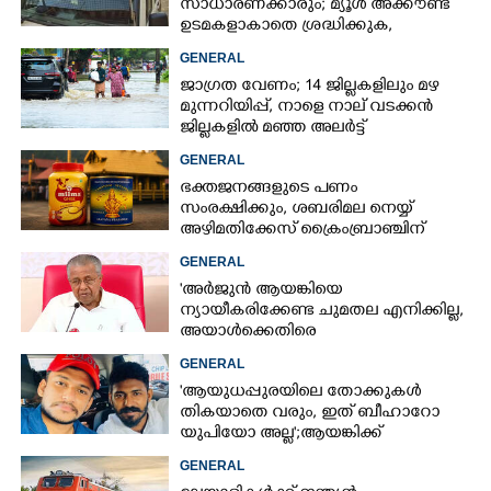
സാധാരണക്കാരും; മ്യൂൾ അക്കൗണ്ട്
ഉടമകളാകാതെ ശ്രദ്ധിക്കുക,
നിർദ്ദേശങ്ങളുമായി പൊലീസ്
GENERAL
ജാഗ്രത വേണം; 14 ജില്ലകളിലും മഴ
മുന്നറിയിപ്പ്, നാളെ നാല് വടക്കൻ
ജില്ലകളിൽ മഞ്ഞ അലർട്ട്
GENERAL
ഭക്തജനങ്ങളുടെ പണം
സംരക്ഷിക്കും, ശബരിമല നെയ്യ്
അഴിമതിക്കേസ് ക്രൈംബ്രാഞ്ചിന്
വിടുമെന്ന് കെ മുരളീധരൻ
GENERAL
'അർജുൻ ആയങ്കിയെ
ന്യായീകരിക്കേണ്ട ചുമതല എനിക്കില്ല,
അയാൾക്കെതിരെ
നടപടിയെടുത്തോട്ടെ'
GENERAL
'ആയുധപ്പുരയിലെ തോക്കുകൾ
തികയാതെ വരും, ഇത് ബീഹാറോ
യുപിയോ അല്ല';ആയങ്കിക്ക്
പിന്തുണയുമായി ആകാശ് തില്ലങ്കേരി
GENERAL