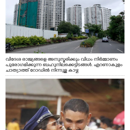
വിദേശ രാജ്യങ്ങളെ അനുസ്മരിക്കും വിധം നിർമ്മാണം
പുരോഗമിക്കുന്ന ബഹുനിലക്കെട്ടിടങ്ങൾ. എറണാകുളം
ചാത്യാത്ത് റോഡിൽ നിന്നുള്ള കാഴ്ച