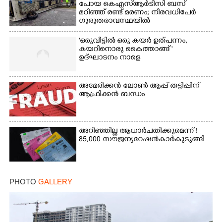
പോയ കെഎസ്‌ആർടിസി ബസ്
മറിഞ്ഞ് രണ്ട് മരണം; നിരവധിപേർ
ഗുരുതരാവസ്ഥയിൽ
'ഒരുവീട്ടിൽ ഒരു കയർ ഉത്പന്നം,
കയറിനൊരു കൈത്താങ്ങ് '
ഉദ്ഘാടനം നാളെ
അമേരിക്കൻ ലോൺ ആപ്പ് തട്ടിപ്പിന്
ആഫ്രിക്കൻ ബന്ധം
അറിഞ്ഞില്ല ആധാർ ചതിക്കുമെന്ന് !
85,000 സൗജന്യ റേഷൻകാർ കുടുങ്ങി
PHOTO
GALLERY