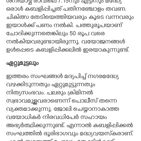
ശനിയാഴ്ച രാവിലെ 7.15നും എട്ടിനും മദ്ധ്യേ
ഒരാൾ കബളിപ്പിച്ചത് പതിനഞ്ചോളം തവണ.
ചികിത്സ തേടിയെത്തിയവരും കൂടെ വന്നവരും
ഇയാൾക്ക് പണം നൽകി. പത്തുരൂപയാണ്
ചോദിക്കുന്നതെങ്കിലും 50 രൂപ വരെ
നൽകിയവരുണ്ടായിരുന്നു. വയോജനങ്ങൾ
ഉൾപ്പെടെ കബളിപ്പിക്കലിൽ ഇരയാകുന്നുണ്ട്.
ഏറ്റുമുട്ടലും
ഇത്തരം സംഘങ്ങൾ മദ്യപിച്ച് നഗരമദ്ധ്യേ
വഴക്കിടുന്നതും ഏറ്റുമുട്ടുന്നതും
നിത്യസംഭവം. പലരും ക്രിമിനൽ
സ്വഭാവമുള്ളവരാണെന്ന് പൊലീസ് തന്നെ
വ്യക്തമാക്കുന്നു. ജോലി ചെയ്യാനാകാത്ത
വയോധികർ നിരവധിപേർ സഹായം
അഭ്യർത്ഥിക്കുന്നുണ്ട്. എന്നാൽ കബളിപ്പിക്കൽ
സംഘത്തിൽ ഭൂരിഭാഗവും മദ്ധ്യവയസ്‌കരാണ്.