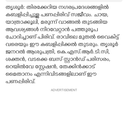
തൃശൂർ: തിരക്കേറിയ നഗരപ്രദേശങ്ങളിൽ
CARTOONS
കബളിപ്പിച്ചുള്ള പണപ്പിരിവ് സജീവം. ചായ,
യാത്രാക്കൂലി, മരുന്ന് വാങ്ങൽ തുടങ്ങിയ
LITERATURE
ആവശ്യങ്ങൾ നിറവേറ്റാൻ പത്തുരൂപ
ചോദിച്ചാണ് പിരിവ്. രാവിലെ മുതൽ വൈകിട്ട്
ZOOM
വരെയും ഈ കബളിപ്പിക്കൽ തുടരും. തൃശൂർ
ജനറൽ ആശുപത്രി, കെ.എസ്.ആർ.ടി.സി,
ശക്തൻ, വടക്കെ ബസ് സ്റ്റാൻഡ് പരിസരം,
CONTACT US
റെയിൽവേ സ്റ്റേഷൻ, തേക്കിൻക്കാട്
മൈതാനം എന്നിവിടങ്ങളിലാണ് ഈ
പണപ്പിരിവ്.
ADVERTISEMENT