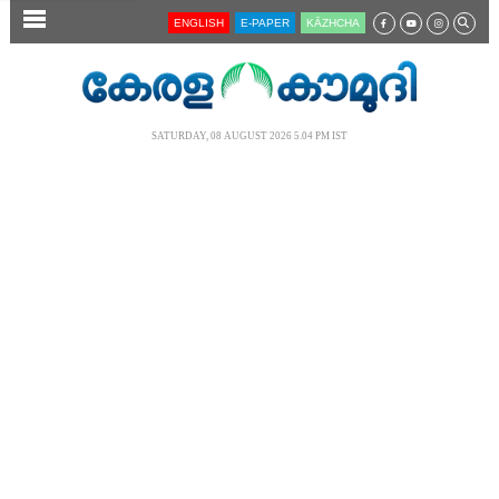
SECTIONS
ENGLISH
E-PAPER
KĀZHCHA
HOME
LATEST
SATURDAY, 08 AUGUST 2026 5.04 PM IST
AUDIO
NOTIFIED NEWS
POLL
KERALA
LOCAL
NEWS 360
CASE DIARY