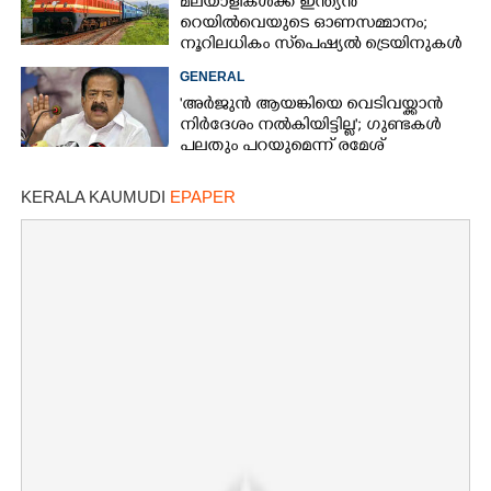
മലയാളികൾക്ക് ഇന്ത്യൻ
റെയിൽവെയുടെ ഓണസമ്മാനം;
നൂറിലധികം സ്‌പെഷ്യൽ ട്രെയിനുകൾ
കേരളത്തിലേക്ക്
GENERAL
'അർജുൻ ആയങ്കിയെ വെടിവയ്ക്കാൻ
നിർദേശം നൽകിയിട്ടില്ല'; ഗുണ്ടകൾ
പലതും പറയുമെന്ന് രമേശ്
ചെന്നിത്തല
KERALA KAUMUDI
EPAPER
×
Share this link