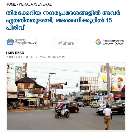
HOME /
KERALA /
GENERAL
CINEMA
തിരക്കേറിയ നഗരപ്രദേശങ്ങളിൽ അവർ
എത്തിത്തുടങ്ങി,​ അരമണിക്കൂറിൽ 15
OPINION
പിരിവ്
PHOTOS
Share
1 MIN READ
LIFESTYLE
PUBLISHED: JUNE 08, 2026 01:46 AM IST
SPIRITUAL
INFO+
ART
ASTRO