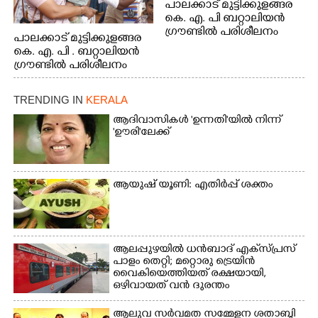
പാലക്കാട് മുട്ടിക്കുളങ്ങര
കെ. എ. പി ബറ്റാലിയൻ
ഗ്രൗണ്ടിൽ പരിശീലനം
പാലക്കാട് മുട്ടിക്കുളങ്ങര
കെ. എ. പി . ബറ്റാലിയൻ
ഗ്രൗണ്ടിൽ പരിശീലനം
TRENDING IN
KERALA
ആദിവാസികൾ 'ഉന്നതി'യിൽ നിന്ന്
'ഊരി'ലേക്ക്
ആയുഷ് യൂണി: എതിർപ്പ് ശക്തം
ആലപ്പുഴയിൽ ധൻബാദ് എക്‌സ്പ്രസ്
പാളം തെറ്റി; മറ്റൊരു ട്രെയിൻ
വൈകിയെത്തിയത് രക്ഷയായി,
ഒഴിവായത് വൻ ദുരന്തം
ആലുവ സർവമത സമ്മേളന ശതാബ്ദി