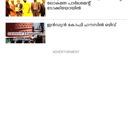
ലോകമത പാർലമെന്റ്
ടോക്കിയോയിൽ
ഇൻഡ്യൻ കോഫി ഹൗസിൽ ഒഴിവ്
ADVERTISEMENT