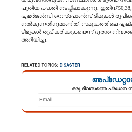
തിരുവനന്തപുരം: സംസ്ഥാനത്ത് ദുരന്ത നി
പുതിയ പദ്ധതി നടപ്പിലാക്കുന്നു. ഇതിന് 50,
CARTOONS
എമർജൻസി റെസ്‌പോൺസ് ടീമുകൾ രൂപീകരിക്ക
നൽകുന്നതിനുമാണിത്. സമൂഹത്തിലെ എല്ലാ 
LITERATURE
ടീമുകൾ രൂപീകരിക്കുകയെന്ന് ദുരന്ത നിവ
അറിയിച്ചു.
ZOOM
CONTACT US
RELATED TOPICS:
DISASTER
അപ്ഡേറ്റാ
ഒരു ദിവസത്തെ പ്രധാന
Loaded
:
4.68%
/
Unmute