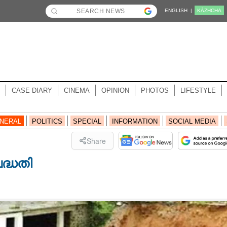
ENGLISH |
KĀZHCHA
CASE DIARY
CINEMA
OPINION
PHOTOS
LIFESTYLE
NERAL
POLITICS
SPECIAL
INFORMATION
SOCIAL MEDIA
Share
ദ്ധതി