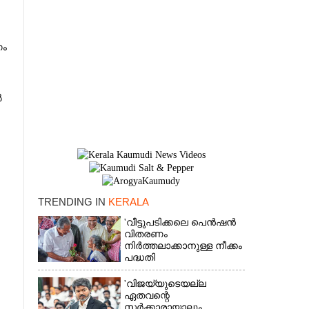
ണം
ൽ
TRENDING IN
KERALA
'വീട്ടുപടിക്കലെ പെൻഷൻ
വിതരണം
×
നിർത്തലാക്കാനുള്ള നീക്കം
പദ്ധതി
അവസാനിപ്പിക്കാനുള്ള
യുഡിഎഫ് അജണ്ടയുടെ
'വിജയ്‌യുടെയല്ല
ആദ്യപടി'
ഏതവന്റെ
സർക്കാരായാലും