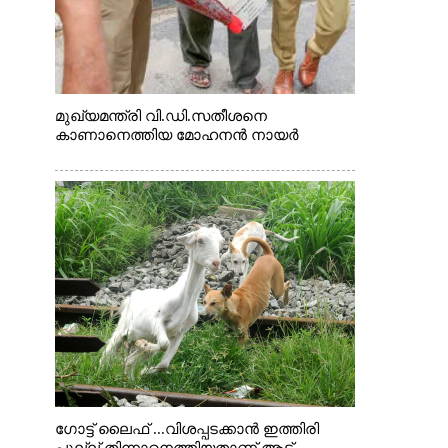
മുഖ്യമന്ത്രി വി.ഡി.സതീശനെ
കാണാനെത്തിയ മോഹനൻ നായർ
ഗോട്ട് ലൈഫ് ...വിശപ്പടക്കാൻ ഇത്തിരി