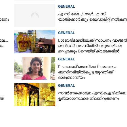
GENERAL
എ.സി കോച്ച്: ആർ.എ.സി
ാടനം
യാത്രക്കാർക്കും ബെഡ്ഷീറ്റ് നൽക
GENERAL
േ...
ശബരിമലയിലേക്ക് സാധനം വാങ്ങ
ക
ടെൻ‌ഡർ നടപടിയിൽ സുതാര്യത
ഉറപ്പാക്കും നെയ്യ് ക്രമക്കേടിൽ
തുടരന്വേഷണം
GENERAL
 ബൈക്ക് തെന്നിമാറി അപകടം:
ബസിനടിയിൽപ്പെട്ട യുവതിക്ക്
ദാരുണാന്ത്യം
GENERAL
സ്വർണക്കൊള്ള: എസ്.ഐ.ടിയിലെ
ിൽ
ഉദ്യോഗസ്ഥരെ നിലനിറുത്തണം
Share this link