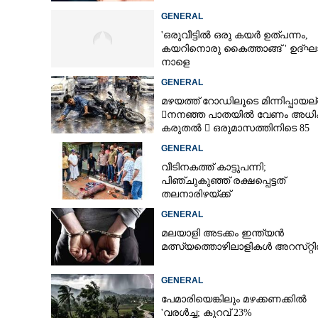
GENERAL
'ഒരുവീട്ടിൽ ഒരു കയർ ഉത്പന്നം,
കയറിനൊരു കൈത്താങ്ങ് ' ഉദ്ഘ
നാളെ
GENERAL
മഴയത്ത് റോഡിലൂടെ മിന്നിപ്പായല്ല
നനഞ്ഞ പാതയിൽ വേണം അധി
കരുതൽ  ഒരുമാസത്തിനിടെ 85
അപകടം
GENERAL
വീടിനകത്ത് കാട്ടുപന്നി;
പിഞ്ചുകുഞ്ഞ് രക്ഷപ്പെട്ടത്
തലനാരിഴയ്ക്ക്
GENERAL
മലയാളി അടക്കം ഇന്ത്യൻ
മത്സ്യത്തൊഴിലാളികൾ അറസ്‌റ്റ
GENERAL
പേമാരിയെങ്കിലും മഴക്കണക്കിൽ
'വരൾച്ച; കുറവ് 23%