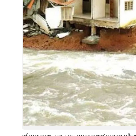
CINEMA
OPINION
PHOTOS
LIFESTYLE
SPIRITUAL
INFO+
ART
ASTRO