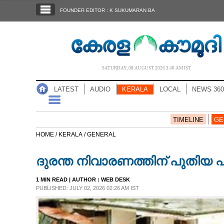
SECTIONS
FOUNDER EDITOR : K SUKUMARAN BA
HOME
LATEST
AUDIO
SATURDAY, 08 AUGUST 2026 3.46 AM IST
NOTIFIED NEWS
LATEST
AUDIO
KERALA
LOCAL
NEWS 360
POLL
KERALA
TIMELINE
GE
HOME /
KERALA /
GENERAL
LOCAL
ദുരന്ത നിവാരണത്തിന് പുതിയ പ
NEWS 360
1 MIN READ
| AUTHOR :
WEB DESK
PUBLISHED: JULY 02, 2026 02:26 AM IST
CASE DIARY