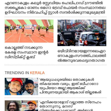
എറണാകുളം കലൂർ സ്റ്റേഡിയം ഹെലിപാഡ് ഗ്രൗണ്ടിൽ
സപ്ളൈകോ ഓണം മെഗാ ട്രേഡ് ഫെയർ സംസ്ഥാനതല
ഉദ്ഘാടനം നിർവഹിച്ച് സ്റ്റാൾ സന്ദർശിക്കുന്ന മുഖ്യമന്ത്രി
വി.ഡി. സതീശൻ. മന്ത്രി അനൂപ് ജേക്കബ് സമീപം
കൊല്ലത്ത് നടക്കുന്ന
ഒഴിവ് ദിനമായ ഇന്നലെ എറ
കേരള സംസ്ഥാന ഇന്റർ
ണാകുളം സൗത്ത് പാലത്തി
ഡിസ്ട്രിക്റ്റ് ക്ലബ്
ൽ അനുഭവപ്പെട്ട ഗതാഗത
അത്‌ലറ്റിക്
ക്കുരുക്ക്
ചാമ്പ്യൻഷിപ്പിൽ അണ്ടർ
20 ആൺകുട്ടികളുടെ 200
TRENDING IN
KERALA
മീറ്റർ ഓട്ടം ഫൈനൽ
'ആയുധപ്പുരയിലെ തോക്കുകൾ
മത്സരത്തിനിടെ സിന്തറ്റിക്
തികയാതെ വരും, ഇത് ബീഹാറോ
ട്രാക്കിന് കുറുകെ ഓടുന്ന
യുപിയോ അല്ല';ആയങ്കിക്ക്
നായകൾ.
പിന്തുണയുമായി ആകാശ് തില്ലങ്കേരി
'എനിക്കയാളോട് വല്ലാത്ത സ്‌നേഹം
തോന്നുന്നു, മനസ്