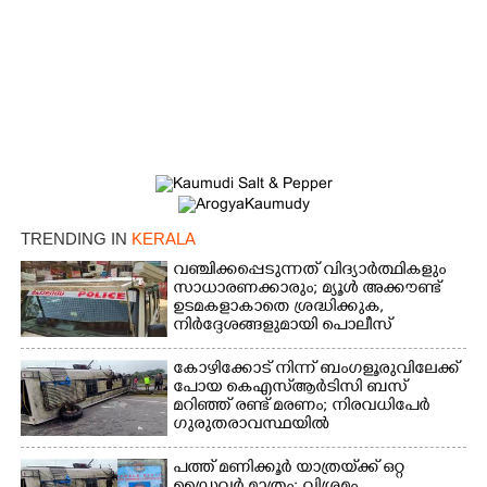
TRENDING IN
KERALA
വഞ്ചിക്കപ്പെടുന്നത് വിദ്യാർത്ഥികളും
സാധാരണക്കാരും; മ്യൂൾ അക്കൗണ്ട്
×
Share this link
ഉടമകളാകാതെ ശ്രദ്ധിക്കുക,
നിർദ്ദേശങ്ങളുമായി പൊലീസ്
കോഴിക്കോട് നിന്ന് ബംഗളൂരുവിലേക്ക്
പോയ കെഎസ്‌ആർടിസി ബസ്
മറിഞ്ഞ് രണ്ട് മരണം; നിരവധിപേർ
ഗുരുതരാവസ്ഥയിൽ
Copy Link
പത്ത് മണിക്കൂർ യാത്രയ്‌ക്ക് ഒറ്റ