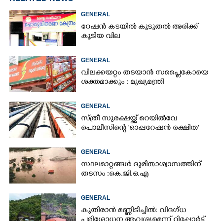
GENERAL
റേഷൻ കടയിൽ കൂടുതൽ അരിക്ക്
കൂടിയ വില
GENERAL
വിലക്കയറ്റം തടയാൻ സപ്ലൈകോയെ
ശക്തമാക്കും : മുഖ്യമന്ത്രി
GENERAL
സ്ത്രീ സുരക്ഷയ്ക്ക് റെയിൽവേ
പൊലീസിന്റെ 'ഓപ്പറേഷൻ രക്ഷിത'
GENERAL
സ്ഥലമാറ്റങ്ങൾ ദുരിതാശ്വാസത്തിന്
തടസം :കെ.ജി.ഒ.എ
GENERAL
കുതിരാൻ മണ്ണിടിച്ചിൽ: വിദഗ്ധ
പരിശോധന ആവശ്യമെന്ന് റിപ്പോർട്ട്