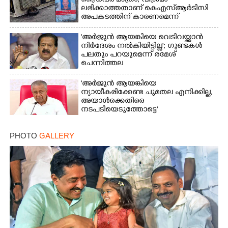
ഡ്രൈവർ മാത്രം; വിശ്രമം
ലഭിക്കാത്തതാണ് കെഎസ്‌ആർടിസി
അപകടത്തിന് കാരണമെന്ന്
വിമർശനം
'അർജുൻ ആയങ്കിയെ വെടിവയ്ക്കാൻ
നിർദേശം നൽകിയിട്ടില്ല'; ഗുണ്ടകൾ
പലതും പറയുമെന്ന് രമേശ്
ചെന്നിത്തല
'അർജുൻ ആയങ്കിയെ
ന്യായീകരിക്കേണ്ട ചുമതല എനിക്കില്ല,
അയാൾക്കെതിരെ
നടപടിയെടുത്തോട്ടെ'
PHOTO
GALLERY