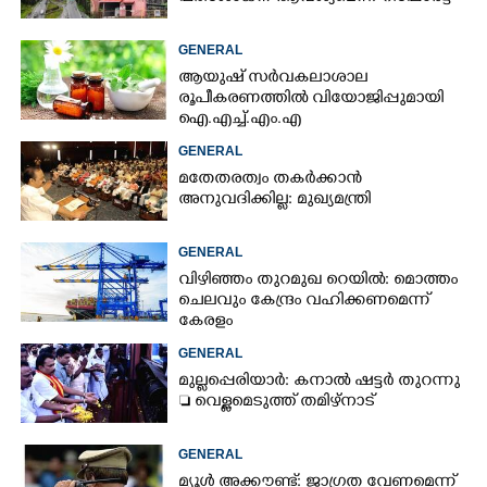
GENERAL
ആയുഷ് സർവകലാശാല
രൂപീകരണത്തിൽ വിയോജിപ്പുമായി
ഐ.എച്ച്.എം.എ
GENERAL
മതേതരത്വം തകർക്കാൻ
അനുവദിക്കില്ല: മുഖ്യമന്ത്രി
GENERAL
വിഴിഞ്ഞം തുറമുഖ റെയിൽ: മൊത്തം
ചെലവും കേന്ദ്രം വഹിക്കണമെന്ന്
കേരളം
GENERAL
മുല്ലപ്പെരിയാർ: കനാൽ ഷട്ടർ തുറന്നു
 വെള്ളമെടുത്ത് തമിഴ്നാട്
GENERAL
മ്യൂൾ അക്കൗണ്ട്: ജാഗ്രത വേണമെന്ന്