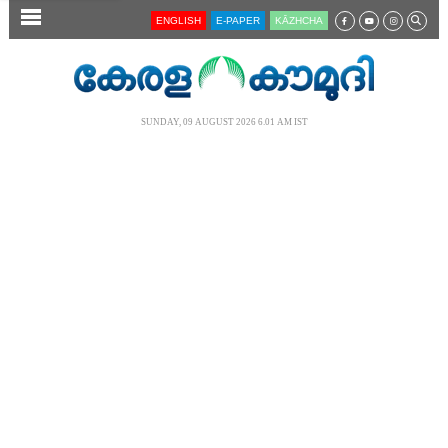
SECTIONS
ENGLISH
E-PAPER
KĀZHCHA
HOME
LATEST
SUNDAY, 09 AUGUST 2026 6.01 AM IST
AUDIO
NOTIFIED NEWS
POLL
KERALA
LOCAL
NEWS 360
CASE DIARY