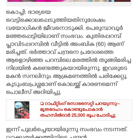
CARTOONS
കൊച്ചി: ഭാര്യയെ
വെട്ടിക്കൊലപ്പെടുത്തിയതിനുശേഷം
വയോധികൻ ജീവനൊടുക്കി. പെരുമ്പാവൂർ
LITERATURE
മഞ്ഞപ്പെട്ടിയിലാണ് സംഭവം. കുതിരപ്പറമ്പ്
പ്ളാവിടപ്പറമ്പിൽ വീട്ടിൽ അംബിക (60) ആണ്
ZOOM
മരിച്ചത്. ഭർത്താവ് ചന്ദ്രനെ പ്രദേശത്തെ
ആളൊഴിഞ്ഞ പറമ്പിലെ മരത്തിൽ തൂങ്ങിമരിച്ച
CONTACT US
നിലയിൽ കണ്ടെത്തുകയായിരുന്നു. ഇവരുടെ
മകൻ സനലിനും ആക്രമണത്തിൽ പരിക്കേറ്റു.
കുടുംബപ്രശ്നമാണ് കൊലയ്ക്ക് കാരണമെന്ന്
പൊലീസ് അറിയിച്ചു.
 റാഫ്റ്റിംഗ് സൊസൈറ്റി പറയുന്നു--
മൃതദേഹം കൊണ്ടുപോകാൻ
തഹസിൽദാർ 25,000 രൂപ ചോദിച്ചു
ഇന്ന് പുലർച്ചെയായിരുന്നു സംഭവം നടന്നത്.