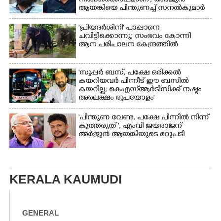
നിങ്ങൾക്കൊപ്പമാണ്'; അർജുൻ
ആയങ്കിയെ പിന്തുണച്ച് സനൽകുമാർ
'പ്രിയദർശിനി' പാപ്പാനെ
ചവിട്ടിക്കൊന്നു; സംഭവം കോന്നി
ആന പരിപാലന കേന്ദ്രത്തിൽ
'സൂപ്പർ ബസ്, പക്ഷേ ഒരിക്കൽ
കയറിയവർ പിന്നീട് ഈ ബസിൽ
കയറില്ല; കെഎസ്ആർടിസിക്ക് നഷ്ടം
അരലക്ഷം രൂപയോളം'
"പിന്തുണ വേണ്ട,​ പക്ഷേ പിന്നിൽ നിന്ന്
കുത്തരുത് ", എംവി ജയരാജന്
അർജുൻ ആയങ്കിയുടെ മറുപടി
KERALA KAUMUDI
GENERAL