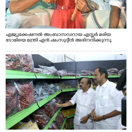
എജ്യുക്കേഷനൽ അംബാസഡറായ എസ്തർ മരിയ
ടോമിയെ മന്ത്രി എൻ.ഷംസുദ്ദീൻ അഭിനന്ദിക്കുന്നു.