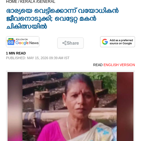
HOME /
KERALA /
GENERAL
CINEMA
ഭാര്യയെ വെട്ടിക്കൊന്ന് വയോധികൻ
ജീവനൊടുക്കി; വെട്ടേറ്റ മകൻ
OPINION
ചികിത്സയിൽ
PHOTOS
Share
1 MIN READ
PUBLISHED: MAY 15, 2026 09:39 AM IST
LIFESTYLE
READ
ENGLISH VERSION
SPIRITUAL
INFO+
ART
ASTRO