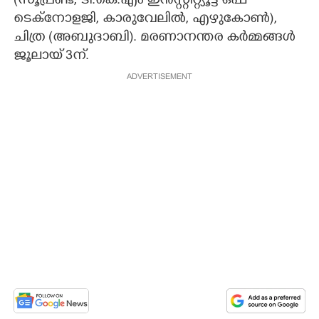
(സൂപ്രണ്ട്, ടി.കെ.എം ഇൻസ്റ്റിറ്റ്യൂട്ട് ഒഫ്
ടെക്നോളജി, കാരുവേലിൽ, എഴുകോൺ),
ചിത്ര (അബുദാബി). മരണാനന്തര കർമ്മങ്ങൾ
ജൂലായ് 3ന്.
ADVERTISEMENT