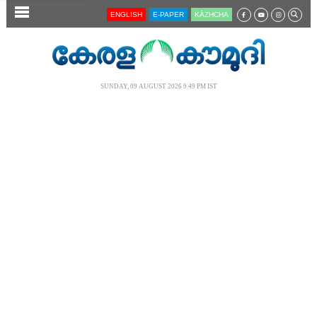
SECTIONS
ENGLISH
E-PAPER
KĀZHCHA
HOME
LATEST
SUNDAY, 09 AUGUST 2026 9.49 PM IST
AUDIO
NOTIFIED NEWS
POLL
KERALA
LOCAL
NEWS 360
CASE DIARY