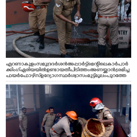
എറണാകുളം സമുദ്ര ദർശൻ അപ്പാർട്ട്മെന്റിലെ കാർ പാർ
ക്കിംഗ് ഏരിയയിൽ ഉണ്ടായ തീപിടിത്തം അണയ്ക്കാൻ ശ്രമിച്ച
ഫയർഫോഴ്സ് ഉദ്യോഗസ്ഥർ ശ്വാസം മുട്ട് മൂലം പുറത്തേ
ക്കിറങ്ങി മുഖം കഴുകുന്നു