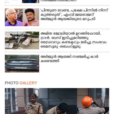
നിരീക്ഷണത്തിലാണ്'
"പിന്തുണ വേണ്ട,​ പക്ഷേ പിന്നിൽ നിന്ന്
കുത്തരുത് ", എംവി ജയരാജന്
അർജുൻ ആയങ്കിയുടെ മറുപടി
അമിത ജോലിയാൽ ഉറങ്ങിപ്പോയി,
ട്രാൻ. ബസ് ഇടിച്ചുമറിഞ്ഞു
ഡ്രൈവറും കണ്ടക്ടറും മരിച്ചു സംഭവം
മൈസൂരു -ബെംഗളൂരു
ദേശീയപാതയിൽ 20 പേർക്ക് പരിക്ക്,
നാലു പേരുടെ നില ഗുരുതരം
അർജുൻ ആയങ്കി സഞ്ചരിച്ച കാർ
കണ്ടെത്തി
PHOTO
GALLERY