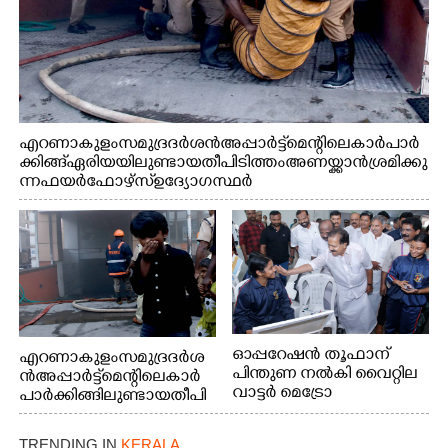
എറണാകുളം സമുദ്ര ദർശൻ അപ്പാർട്ട്മെന്റിലെ കാർ പാർ
ക്കിങ്ങ് ഏരിയയിലുണ്ടായ തീപിടിത്തം അണയ്ക്കാൻ ശ്രമിക്കു
ന്ന ഫയർഫോഴ്സ് ഉദ്യോഗസ്ഥർ
ഓപ്പറേഷൻ തൂഫാന്
എറണാകുളം സമുദ്ര ദർശ
പിന്തുണ നൽകി വൈറ്റില
ൻ അപ്പാർട്ട്മെന്റിലെ കാർ
വാട്ടർ മെട്രോ
പാർക്കിങ്ങിലുണ്ടായ തീപി
ടെർമിനലിൽ റോട്ടറി ക്ലബ്
ടിത്തം മൂലമുണ്ടായ പുക
ഓഫ് കളമശേരി, പ്രഷ്യൻ
കാരണം സമീപത്ത് കൂടി
TRENDING IN
KERALA