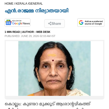
HOME /
KERALA /
GENERAL
CINEMA
എൻ.രാജമ്മ നിര്യാതയായി
OPINION
Share
1 MIN READ
| AUTHOR :
WEB DESK
PHOTOS
PUBLISHED: JUNE 29, 2026 02:03 AM IST
LIFESTYLE
SPIRITUAL
INFO+
ART
ASTRO
കൊല്ലം: കുണ്ടറ മുക്കൂട് ആശാന്റഴികത്ത്