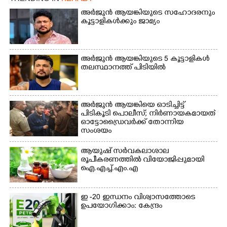
ബ്ലൂ ആർട്ട് ഹബുമായി
മൂക്ക് പൊത്തി പോകുന്ന
സഹകരിച്ച് നടത്തിയ
കുട്ടി
അർജുൻ ആയങ്കിയുടെ സഹോദരനും
കളേഴ്‌സ് ഓഫ് ഹോപ്
കൂട്ടാളികൾക്കും ജാമ്യം
ആഭ്യന്തര മന്ത്രി രമേശ്
ചെന്നിത്തല ഉദ്ഘാടനം
ചെയ്ത ശേഷം ചിത്രം
വരയ്ക്കുന്ന കുട്ടികളോട്
അർജുൻ ആയങ്കിയുടെ 5 കൂട്ടാളികൾ
തലസ്ഥാനത്ത് പിടിയിൽ
സൗഹൃദം പങ്ക് വയ്ക്കുന്നു.
ടി.ജെ. വിനോദ്
എം.എൽ.എ, പ്രഷ്യൻ ബ്ലൂ
ആർട്ട് ഹബ് ഡയറക്ടർ
അർജുൻ ആയങ്കിയെ ഓടിച്ചിട്ട്
ടി.ആർ, സുരേഷ്
പിടികൂടി പൊലീസ്; നിർണായകമായത്
തുടങ്ങിയവർ സമീപം
ഓട്ടോഡ്രൈവർക്ക് തോന്നിയ
സംശയം
ആയുഷ് സർവകലാശാല
രൂപീകരണത്തിൽ വിയോജിപ്പുമായി
ഐ.എച്ച്.എം.എ
ഇ -20 ഇന്ധനം വിശ്വാസത്തോടെ
ഉപയോഗിക്കാം: കേന്ദ്രം