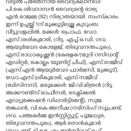
വീട്ടിൽ പരേതനായ വൈദ്യകലാനിധി
പി.കെ.ശിവദാസൻ വൈദ്യന്റെ ഭാര്യ
CARTOONS
എൻ.രാജമ്മ (92) നിര്യാതയായി. സംസ്കാരം
ഇന്ന് ഉച്ചയ്ക്ക് 1ന് മുക്കൂട്ടിലുള്ള കുടുംബ
LITERATURE
വീട്ടുവളപ്പിൽ. മക്കൾ: പ്രൊഫ. ഡോ.
എസ്.ശശികുമാരി, (റിട്ട. എച്ച്.ഒ.ഡി, ഗവ.
ZOOM
ആയുർവേദ കോളേജ്, തിരുവനന്തപുരം),
എസ്.രാധാകൃഷ്ണൻ (കേരളകൗമുദി റസിഡന്റ്
CONTACT US
എഡിറ്റർ, കൊല്ലം യൂണിറ്റ് ചീഫ്), എസ്.രാജീവ്
(എസ്.എൻ ആയുർവേദ ഫാർമസി, മുക്കൂട്),
ഡോ.എസ്.ശ്രീകുമാരി, എസ്.സജീവ്
(ബിസിനസ്). മരുമക്കൾ: ജി.വി.മിത്രൻ (റിട്ട.
അക്കൗണ്ട്സ് ഓഫീസർ, ടെക്നിക്കൽ
എഡ്യുക്കേഷൻ ഡിപ്പാർട്ട്മെന്റ്), സുജ
തങ്കപ്പൻ, വി.കെ.അനീഷ (നഴ്സിംഗ് സൂപ്രണ്ട്,
ഗവ. പഞ്ചകർമ്മ ഇൻസ്റ്റിറ്റ്യൂട്ട്, പൂജപ്പുര,
തിരുവനന്തപുരം), ആർ.സെൻകുമാർ