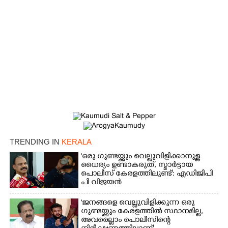
×
Share this link
TRENDING IN
KERALA
'ഒരു ഗുണ്ടയ്ക്കും വെല്ലുവിളിക്കാനുള്ള
ധൈര്യം ഉണ്ടാകരുത്, സ്മാർട്ടായ
പൊലീസ് കേരളത്തിലുണ്ട്': എഡിജിപി
പി വിജയൻ
'ജനങ്ങളെ വെല്ലുവിളിക്കുന്ന ഒരു
Copy Link
ഗുണ്ടയ്ക്കും കേരളത്തിൽ സ്ഥാനമില്ല,​
അവരെല്ലാം പൊലീസിന്റെ