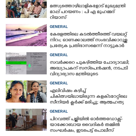
മത്സ്യത്തൊഴിലാളികളോട് മുഖ്യമന്ത്രി
മാപ്പ് പറയണം : പി എ മുഹമ്മദ്
റിയാസ്
GENERAL
കേരളത്തിലെ കടൽത്തീരത്ത് വയലറ്റ്
നിറം; ഓണക്കാലത്ത് സംഭവിക്കാറുള്ള
പ്രത്യേക പ്രതിഭാസമെന്ന് നാട്ടുകാർ
GENERAL
സവർക്കറെ പുകഴ്ത്തിയ ചോദ്യാവലി;
അദ്ധ്യാപകന് സസ്‌പെൻഷൻ, നടപടി
വിദ്യാഭ്യാസ മന്ത്രിയുടെ
നിർദേശപ്രകാരം
GENERAL
എലിവിഷം കഴിച്ച്
ചികിത്സയിലായിരുന്ന കളക്‌ടറേറ്റിലെ
സീനിയർ ക്ലർക്ക് മരിച്ചു; ആത്മഹത്യ
സ്ഥലംമാറ്റത്തിൽ മനംനൊന്തെന്ന്
GENERAL
സംശയം
പിറവത്ത് പള്ളിയിൽ ഓർത്തഡോക്സ്-
യാക്കോബായ വൈദികർ തമ്മിൽ
സംഘർഷം, ഇടപെട്ട് പൊലീസ്