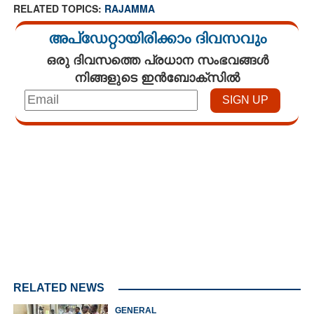
RELATED TOPICS:
RAJAMMA
അപ്ഡേറ്റായിരിക്കാം ദിവസവും
ഒരു ദിവസത്തെ പ്രധാന സംഭവങ്ങൾ
നിങ്ങളുടെ ഇൻബോക്സിൽ
Loaded
:
3.34%
/
Unmute
RELATED NEWS
GENERAL