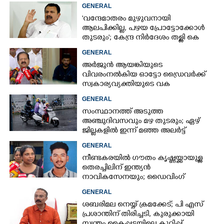
GENERAL
'വന്ദേമാതരം മുഴുവനായി
ആലപിക്കില്ല, പഴയ പ്രോട്ടോക്കോൾ
തുടരും'; കേന്ദ്ര നിർദേശം തള്ളി കെ
മുരളീധരൻ
GENERAL
അർജുൻ ആയങ്കിയുടെ
വിവരംനൽകിയ ഓട്ടോ ഡ്രൈവർക്ക്
സ്വകാര്യവ്യക്തിയുടെ വക
പാരിതോഷികം: മന്ത്രി രമേശ്
GENERAL
ചെന്നിത്തല
സംസ്ഥാനത്ത് അടുത്ത
അ‌ഞ്ചുദിവസവും മഴ തുടരും; ഏഴ്
ജില്ലകളിൽ ഇന്ന് മഞ്ഞ അലർട്ട്
GENERAL
നീണ്ടകരയിൽ ഗൗതം കൃഷ്ണയ്ക്കായുള്ള
തെരച്ചിലിന് ഇന്ത്യൻ
നാവികസേനയും; ഡൈവിംഗ്
ആരംഭിച്ചു
GENERAL
ശബരിമല നെയ്യ് ക്രമക്കേട്; പി എസ്
പ്രശാന്തിന് തിരിച്ചടി, കുരുക്കായി