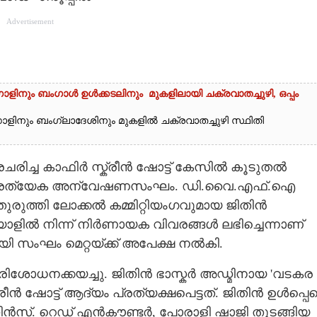
Advertisement
ളിനും ബംഗാൾ ഉൾക്കടലിനും മുകളിലായി ചക്രവാതച്ചുഴി, ഒപ്പം
ാളിനും ബംഗ്ലാദേശിനും മുകളിൽ ചക്രവാതച്ചുഴി സ്ഥിതി
രചരിച്ച കാഫിർ സ്ക്രീൻ ഷോട്ട് കേസിൽ കൂടുതൽ
ി പ്രത്യേക അന്വേഷണസംഘം. ഡി.വൈ.എഫ്.ഐ
തുരുത്തി ലോക്കൽ കമ്മിറ്റിയംഗവുമായ ജിതിൻ
ളിൽ നിന്ന് നിർണായക വിവരങ്ങൾ ലഭിച്ചെന്നാണ്
ി സംഘം മെറ്റയ്ക്ക് അപേക്ഷ നൽകി.
ോധനക്കയച്ചു. ജിതിൻ ഭാസ്കർ അഡ്മിനായ 'വടകര
്ക്രീൻ ഷോട്ട് ആദ്യം പ്രത്യക്ഷപെട്ടത്. ജിതിൻ ഉൾപ്പെ
മിൻസ്. റെഡ് എൻകൗണ്ടർ, പോരാളി ഷാജി തുടങ്ങിയ