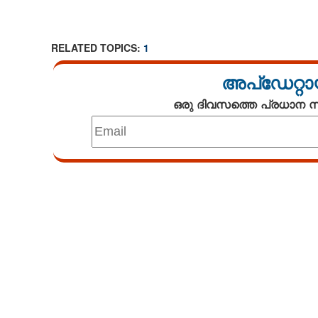
RELATED TOPICS:
1
അപ്ഡേറ്റാ
ഒരു ദിവസത്തെ പ്രധാന
Loaded
:
3.88%
/
Mute