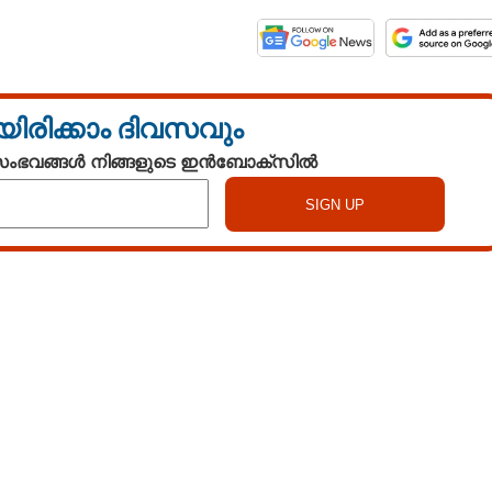
യിരിക്കാം ദിവസവും
 സംഭവങ്ങൾ നിങ്ങളുടെ ഇൻബോക്സിൽ
Watch More
Share this link