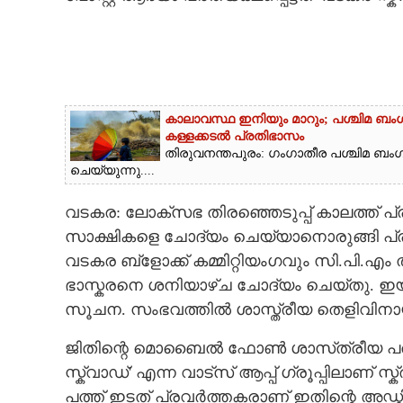
CARTOONS
LITERATURE
കാലാവസ്ഥ ഇനിയും മാറും; പശ്ചിമ ബംഗാ
ZOOM
കള്ളക്കടൽ പ്രതിഭാസം
തിരുവനന്തപുരം: ഗംഗാതീര പശ്ചിമ ബംഗ
ചെയ്യുന്നു....
CONTACT US
വടകര: ലോക്സഭ തിരഞ്ഞെടുപ്പ് കാലത്ത് പ്
സാക്ഷികളെ ചോദ്യം ചെയ്യാനൊരുങ്ങ
വടകര ബ്ളോക്ക് കമ്മിറ്റിയംഗവും സി.പി.എം 
ഭാസ്കരനെ ശനിയാഴ്ച ചോദ്യം ചെയ്തു. ഇയാ
സൂചന. സംഭവത്തിൽ ശാസ്ത്രീയ തെളിവിനായ
ജിതിന്റെ മൊബൈൽ ഫോൺ ശാസ്‌ത്രീയ പരിശ
സ്ക്വാഡ്' എന്ന വാട്സ് ആപ്പ് ഗ്രൂപ്പിലാണ് സ
പത്ത് ഇടത് പ്രവർത്തകരാണ് ഇതിന്റെ അഡ്