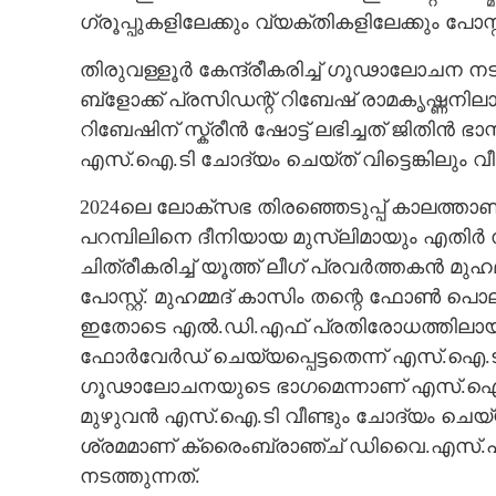
ഗ്രൂപ്പുകളിലേക്കും വ്യക്തികളിലേക്കും പോസ്റ്റ
തിരുവള്ളൂർ കേന്ദ്രീകരിച്ച് ഗൂഢാലോചന 
ബ്‌ളോക്ക് പ്രസിഡന്റ് റിബേഷ് രാമകൃഷ്ണ
റിബേഷിന് സ്ക്രീൻ ഷോട്ട് ലഭിച്ചത് ജിതിൻ ഭ
എസ്.ഐ.ടി ചോദ്യം ചെയ്ത് വിട്ടെങ്കിലും വീണ
2024ലെ ലോക്സഭ തിരഞ്ഞെടുപ്പ് കാലത്താണ് കാഫ
പറമ്പിലിനെ ദീനിയായ മുസ്ലിമായും എതി
ചിത്രീകരിച്ച് യൂത്ത് ലീഗ് പ്രവർത്തകൻ മ
പോസ്റ്റ്. മുഹമ്മദ് കാസിം തന്റെ ഫോൺ പെ
ഇതോടെ എൽ.ഡി.എഫ് പ്രതിരോധത്തിലായി. 
ഫോർവേർഡ് ചെയ്യപ്പെട്ടതെന്ന് എസ്.ഐ.
ഗൂഢാലോചനയുടെ ഭാഗമെന്നാണ് എസ്.ഐ.ടി 
മുഴുവൻ എസ്.ഐ.ടി വീണ്ടും ചോദ്യം ചെയ്യും
ശ്രമമാണ് ക്രൈംബ്രാഞ്ച് ഡിവെെ.എസ്.പ
നടത്തുന്നത്.