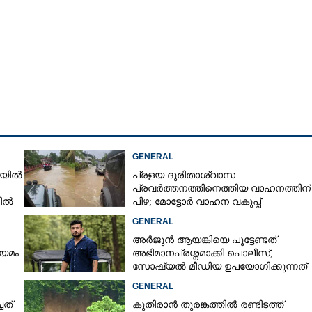
Copy Link
ഷോട്ട്: കൂടുതൽ പേരെ
ും
GENERAL
ഴിയിൽ
പ്രളയ ദുരിതാശ്വാസ
പ്രവർത്തനത്തിനെത്തിയ വാഹനത്തിന്
നിൽ
പിഴ; മോട്ടോർ വാഹന വകുപ്പ്
ഉദ്യോഗസ്ഥന് സസ്പെൻഷൻ
GENERAL
അർജുൻ ആയങ്കിയെ പൂട്ടേണ്ടത്
ിയമം
അഭിമാനപ്രശ്നമാക്കി പൊലീസ്,
സാേഷ്യൽ മീഡിയ ഉപയോഗിക്കുന്നത്
മറ്റൊരാളെന്ന് സംശയം
GENERAL
ചത്
കുതിരാൻ തുരങ്കത്തിൽ രണ്ടിടത്ത്