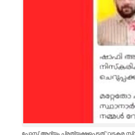
CINEMA
OPINION
PHOTOS
LIFESTYLE
SPIRITUAL
INFO+
ART
ASTRO
പോസ്റ്റ് ആദ്യം പ്രത്യക്ഷപ്പെട്ടത് 'വടകര സ്ക്