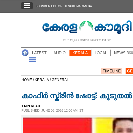
SECTIONS
FOUNDER EDITOR : K SUKUMARAN BA
HOME
LATEST
AUDIO
FRIDAY, 07 AUGUST 2026 3.25 PM IST
NOTIFIED NEWS
LATEST
AUDIO
KERALA
LOCAL
NEWS 360
POLL
KERALA
TIMELINE
GE
HOME /
KERALA /
GENERAL
LOCAL
കാഫിർ സ്ക്രീൻ ഷോട്ട്: കൂടു
NEWS 360
1 MIN READ
PUBLISHED: JUNE 08, 2026 12:00 AM IST
CASE DIARY