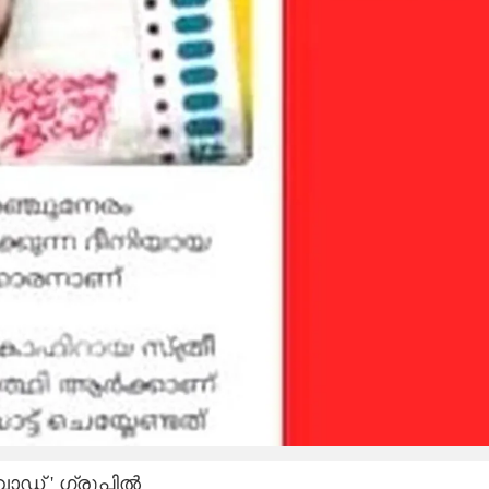
വാഡ് ' ഗ്രൂപ്പിൽ