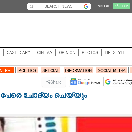
ENGLISH |
KĀZHCHA
CASE DIARY
CINEMA
OPINION
PHOTOS
LIFESTYLE
NERAL
POLITICS
SPECIAL
INFORMATION
SOCIAL MEDIA
Share
തൽ പേരെ ചോദ്യം ചെയ്യും