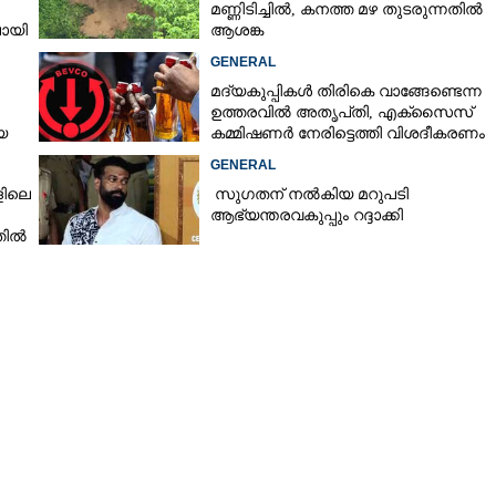
മണ്ണിടിച്ചിൽ, കനത്ത മഴ തുടരുന്നതിൽ
ായി
ആശങ്ക
GENERAL
മദ്യകുപ്പികൾ തിരികെ വാങ്ങേണ്ടെന്ന
ഉത്തരവിൽ അതൃപ്‌തി, എക്‌സൈസ്
യ
കമ്മിഷണർ നേരിട്ടെത്തി വിശദീകരണം
രാതി
നൽകണമെന്ന് മന്ത്രി
GENERAL
ളിലെ
സുഗതന് നൽകിയ മറുപടി
ആഭ്യന്തരവകുപ്പും റദ്ദാക്കി
തിൽ