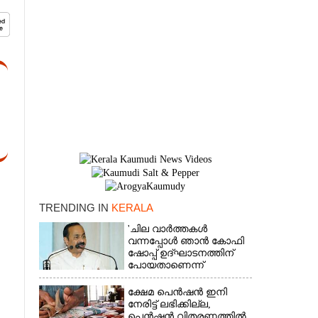
TRENDING IN
KERALA
'ചില വാർത്തകൾ
×
വന്നപ്പോൾ ഞാൻ കോഫി
ഷോപ്പ് ഉദ്ഘാടനത്തിന്
പോയതാണെന്ന്
വിചാരിച്ചു, 400 കോടിയുടെ
പ്രോജക്ടാണ് അത്'
ക്ഷേമ പെൻഷൻ ഇനി
നേരിട്ട് ലഭിക്കില്ല,​
പെൻഷൻ വിതരണത്തിൽ