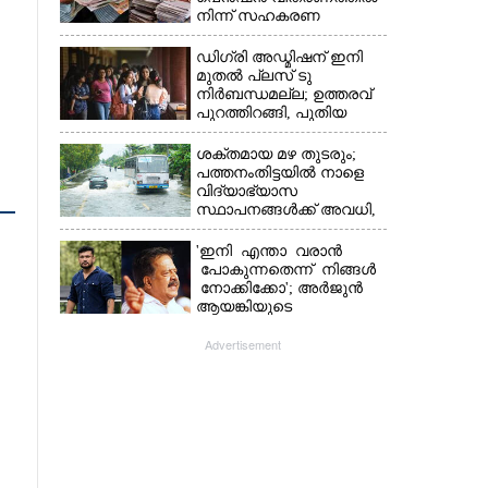
നിന്ന് സഹകരണ
ബാങ്കുകളെ ഒഴിവാക്കി
ഡിഗ്രി അഡ്മിഷന് ഇനി
മുതൽ പ്ലസ് ടു
നിർബന്ധമല്ല; ഉത്തരവ്
പുറത്തിറങ്ങി, പുതിയ
മാറ്റങ്ങൾ അറിയാം
ശക്തമായ മഴ തുടരും;
പത്തനംതിട്ടയിൽ നാളെ
വിദ്യാഭ്യാസ
സ്ഥാപനങ്ങൾക്ക് അവധി,​
ജില്ലയിൽ ഇന്ന് റെ‌ഡും
നാളെ ഓറഞ്ചും അലർട്ട്
'ഇനി എന്താ വരാൻ
പോകുന്നതെന്ന് നിങ്ങൾ
നോക്കിക്കോ'; അർജുൻ
ആയങ്കിയുടെ
വെല്ലുവിളിയിൽ രമേശ്
ചെന്നിത്തല
Advertisement