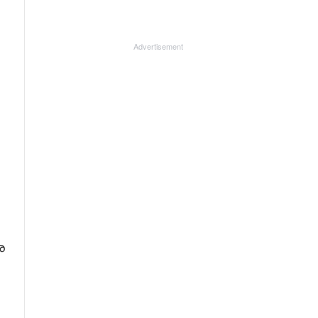
Advertisement
െ