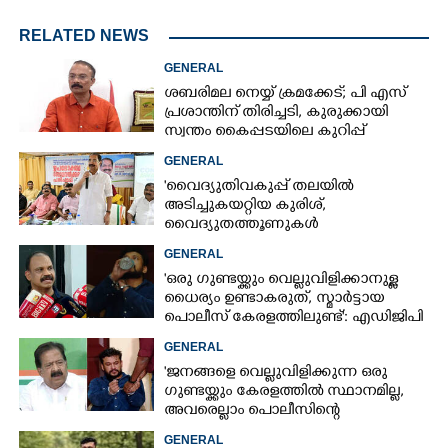
RELATED NEWS
GENERAL
ശബരിമല നെയ്യ് ക്രമക്കേട്; പി എസ്
പ്രശാന്തിന് തിരിച്ചടി, കുരുക്കായി
സ്വന്തം കൈപ്പടയിലെ കുറിപ്പ്
GENERAL
'വൈദ്യുതിവകുപ്പ് തലയിൽ
അടിച്ചുകയറ്റിയ കുരിശ്‌,
വൈദ്യുതത്തൂണുകൾ
പൊട്ടിവീണാൽപോലും മന്ത്രിയെ
GENERAL
വിളിക്കുന്ന കാലമാണിത്'
'ഒരു ഗുണ്ടയ്ക്കും വെല്ലുവിളിക്കാനുള്ള
ധൈര്യം ഉണ്ടാകരുത്, സ്മാർട്ടായ
പൊലീസ് കേരളത്തിലുണ്ട്': എഡിജിപി
പി വിജയൻ
GENERAL
'ജനങ്ങളെ വെല്ലുവിളിക്കുന്ന ഒരു
ഗുണ്ടയ്ക്കും കേരളത്തിൽ സ്ഥാനമില്ല,​
അവരെല്ലാം പൊലീസിന്റെ
നിരീക്ഷണത്തിലാണ്'
GENERAL