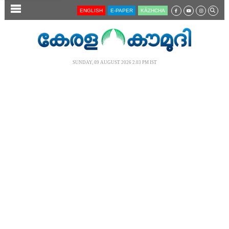
SECTIONS
ENGLISH
E-PAPER
KĀZHCHA
HOME
LATEST
SUNDAY, 09 AUGUST 2026 2.03 PM IST
AUDIO
NOTIFIED NEWS
POLL
KERALA
LOCAL
NEWS 360
CASE DIARY