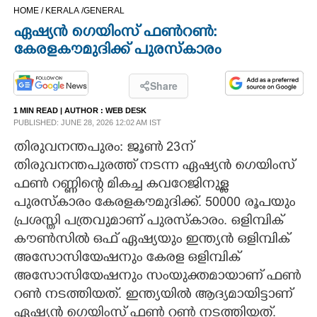
HOME /
KERALA /
GENERAL
CINEMA
ഏഷ്യൻ ഗെയിംസ് ഫൺറൺ:
കേരളകൗമുദിക്ക് പുരസ്കാരം
OPINION
Share
PHOTOS
1 MIN READ
| AUTHOR :
WEB DESK
PUBLISHED: JUNE 28, 2026 12:02 AM IST
LIFESTYLE
തിരുവനന്തപുരം: ജൂൺ 23ന്
തിരുവനന്തപുരത്ത് നടന്ന ഏഷ്യൻ ഗെയിംസ്
SPIRITUAL
ഫൺ റണ്ണിന്റെ മികച്ച കവറേജിനുള്ള
പുരസ്കാരം കേരളകൗമുദിക്ക്. 50000 രൂപയും
INFO+
പ്രശസ്തി പത്രവുമാണ് പുരസ്കാരം. ഒളിമ്പിക്
കൗൺസിൽ ഒഫ് ഏഷ്യയും ഇന്ത്യൻ ഒളിമ്പിക്
അസോസിയേഷനും കേരള ഒളിമ്പിക്
ART
അസോസിയേഷനും സംയുക്തമായാണ് ഫൺ
റൺ നടത്തിയത്. ഇന്ത്യയിൽ ആദ്യമായിട്ടാണ്
ASTRO
ഏഷ്യൻ ഗെയിംസ് ഫൺ റൺ നടത്തിയത്.