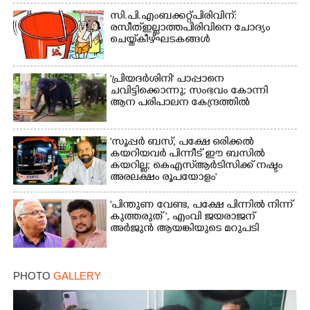
സി.പി.എം ബക്കറ്റ് പിരിവിന്:
രസീത് ഇല്ലാത്ത പിരിവിനെ ചോദ്യം
ചെയ്ത് കീഴ്ഘടകങ്ങൾ
'പ്രിയദർശിനി' പാപ്പാനെ
ചവിട്ടിക്കൊന്നു; സംഭവം കോന്നി
ആന പരിപാലന കേന്ദ്രത്തിൽ
'സൂപ്പർ ബസ്, പക്ഷേ ഒരിക്കൽ
കയറിയവർ പിന്നീട് ഈ ബസിൽ
കയറില്ല; കെഎസ്ആർടിസിക്ക് നഷ്ടം
അരലക്ഷം രൂപയോളം'
"പിന്തുണ വേണ്ട,​ പക്ഷേ പിന്നിൽ നിന്ന്
×
കുത്തരുത് ", എംവി ജയരാജന്
Share this link
അർജുൻ ആയങ്കിയുടെ മറുപടി
PHOTO
GALLERY
Copy Link