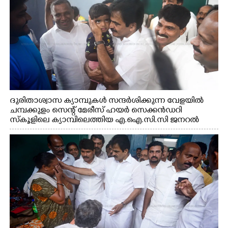
ദുരിതാശ്വാസ ക്യാമ്പുകൾ സന്ദർശിക്കുന്ന വേളയിൽ
ചമ്പക്കുളം സെന്റ് മേരീസ് ഹയർ സെക്കൻഡറി
സ്കൂളിലെ ക്യാമ്പിലെത്തിയ എ.ഐ.സി.സി ജനറൽ
സെക്രട്ടറി കെ.സി വേണുഗോപാൽ എം.പി കുരുന്നിനെ
എടുത്ത് ലാളിച്ചപ്പോൾ. സഹകരണ-എക്സൈസ്
വകുപ്പ് മന്ത്രി എം. ലിജു, കൃഷിവകുപ്പ് മന്ത്രി ടി. സിദ്ദിഖ്,
റെജി ചെറിയാൻ എം. എൽ. എ എന്നിവർ സമീപം