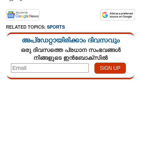
CARTOONS
RELATED TOPICS:
SPORTS
LITERATURE
അപ്ഡേറ്റായിരിക്കാം ദിവസവും
ZOOM
ഒരു ദിവസത്തെ പ്രധാന സംഭവങ്ങൾ
നിങ്ങളുടെ ഇൻബോക്സിൽ
CONTACT US
Loaded
:
3.58%
/
Mute