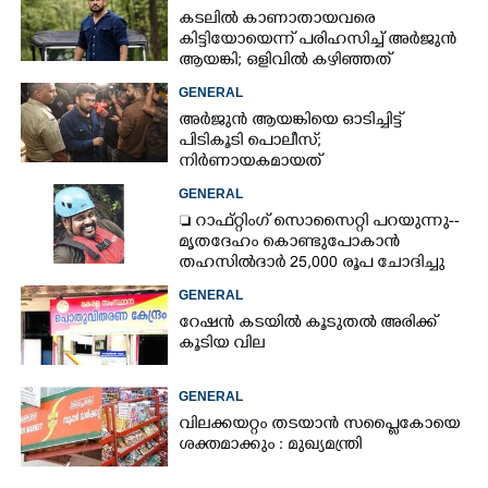
കടലിൽ കാണാതായവരെ
കിട്ടിയോയെന്ന് പരിഹസിച്ച് അർജുൻ
ആയങ്കി; ഒളിവിൽ കഴിഞ്ഞത്
പയ്യന്നൂരിലെ ലോഡ്‌ജിൽ
GENERAL
അർജുൻ ആയങ്കിയെ ഓടിച്ചിട്ട്
പിടികൂടി പൊലീസ്;
നിർണായകമായത്
ഓട്ടോഡ്രൈവർക്ക് തോന്നിയ
GENERAL
സംശയം
 റാഫ്റ്റിംഗ് സൊസൈറ്റി പറയുന്നു--
മൃതദേഹം കൊണ്ടുപോകാൻ
തഹസിൽദാർ 25,000 രൂപ ചോദിച്ചു
GENERAL
റേഷൻ കടയിൽ കൂടുതൽ അരിക്ക്
കൂടിയ വില
GENERAL
വിലക്കയറ്റം തടയാൻ സപ്ലൈകോയെ
ശക്തമാക്കും : മുഖ്യമന്ത്രി