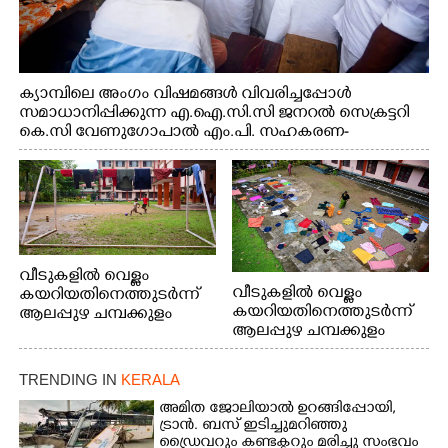
ക്യാമ്പിലെ അംഗം വിഷമങ്ങൾ വിവരിച്ചപ്പോൾ
സമാധാനിപ്പിക്കുന്ന എ.ഐ.സി.സി ജനറൽ സെക്രട്ടറി
കെ.സി വേണുഗോപാൽ എം.പി. സഹകരണ-
എക്സൈസ് വകുപ്പ് മന്ത്രി എം. ലിജു, എന്നിവർ
വീടുകളിൽ വെള്ളം
വീടുകളിൽ വെള്ളം
കയറിയതിനെത്തുടർന്ന്
കയറിയതിനെത്തുടർന്ന്
ആലപ്പുഴ ചമ്പക്കുളം
ആലപ്പുഴ ചമ്പക്കുളം
ഫാദർ തോമസ്
ഫാദർ തോമസ്
പോരൂക്കര സെൻട്രൽ
പോരൂക്കര സെൻട്രൽ
സ്കൂളിലെ ദുരിതാശ്വാസ
TRENDING IN
KERALA
സ്കൂളിലെ ദുരിതാശ്വാസ
ക്യാമ്പിലെത്തിയവർ
ക്യാമ്പിലെത്തിയവർ മഴ
വസ്ത്രങ്ങൾ
അമിത ജോലിയാൽ ഉറങ്ങിപ്പോയി,
ട്രാൻ. ബസ് ഇടിച്ചുമറിഞ്ഞു
മാറിനിന്ന ഇടവേളയിൽ
ഉണക്കാനിട്ടിരിക്കുന്ന
ഡ്രൈവറും കണ്ടക്ടറും മരിച്ചു സംഭവം
ക്യാമ്പ് പരിസരത്ത്