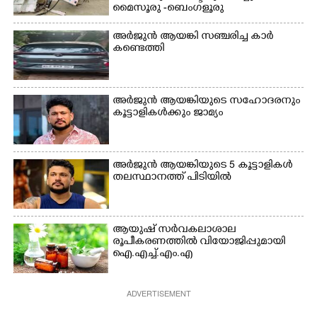
ഗോൾപോസ്റ്റിന് മുന്നിൽ
മൈസൂരു -ബെംഗളൂരു
വസ്ത്രങ്ങൾ
ഫുട്ബോൾ കളികളിൽ
ദേശീയപാതയിൽ 20 പേർക്ക് പരിക്ക്,
ഉണക്കാനിടുന്ന കാഴ്ച.
ഏർപ്പെട്ടിരിക്കുന്ന
നാലു പേരുടെ നില ഗുരുതരം
അർജുൻ ആയങ്കി സഞ്ചരിച്ച കാർ
കുട്ടികൾ
കണ്ടെത്തി
അർജുൻ ആയങ്കിയുടെ സഹോദരനും
കൂട്ടാളികൾക്കും ജാമ്യം
അർജുൻ ആയങ്കിയുടെ 5 കൂട്ടാളികൾ
തലസ്ഥാനത്ത് പിടിയിൽ
ആയുഷ് സർവകലാശാല
രൂപീകരണത്തിൽ വിയോജിപ്പുമായി
ഐ.എച്ച്.എം.എ
ADVERTISEMENT