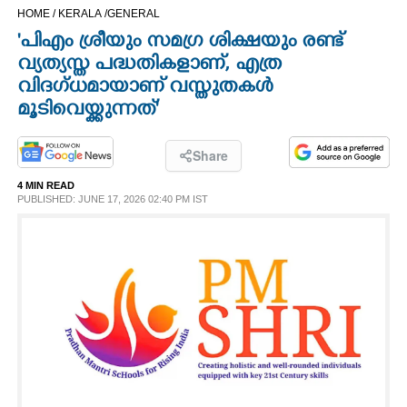
HOME /
KERALA /
GENERAL
CINEMA
'പിഎം ശ്രീയും സമഗ്ര ശിക്ഷയും രണ്ട്
വ്യത്യസ്ത പദ്ധതികളാണ്,​ എത്ര
OPINION
വിദഗ്ധമായാണ് വസ്തുതകൾ
മൂടിവെയ്ക്കുന്നത്'
PHOTOS
Share
LIFESTYLE
4 MIN READ
PUBLISHED: JUNE 17, 2026 02:40 PM IST
SPIRITUAL
INFO+
ART
ASTRO