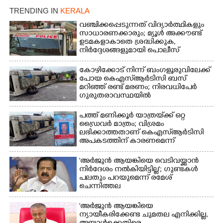
TRENDING IN
KERALA
വഞ്ചിക്കപ്പെടുന്നത് വിദ്യാർത്ഥികളും
സാധാരണക്കാരും; മ്യൂൾ അക്കൗണ്ട്
ഉടമകളാകാതെ ശ്രദ്ധിക്കുക,
നിർദ്ദേശങ്ങളുമായി പൊലീസ്
കോഴിക്കോട് നിന്ന് ബംഗളൂരുവിലേക്ക്
പോയ കെഎസ്‌ആർടിസി ബസ്
മറിഞ്ഞ് രണ്ട് മരണം; നിരവധിപേർ
ഗുരുതരാവസ്ഥയിൽ
പത്ത് മണിക്കൂർ യാത്രയ്‌ക്ക് ഒറ്റ
ഡ്രൈവർ മാത്രം; വിശ്രമം
ലഭിക്കാത്തതാണ് കെഎസ്‌ആർടിസി
അപകടത്തിന് കാരണമെന്ന്
വിമർശനം
'അർജുൻ ആയങ്കിയെ വെടിവയ്ക്കാൻ
നിർദേശം നൽകിയിട്ടില്ല'; ഗുണ്ടകൾ
പലതും പറയുമെന്ന് രമേശ്
ചെന്നിത്തല
'അർജുൻ ആയങ്കിയെ
ന്യായീകരിക്കേണ്ട ചുമതല എനിക്കില്ല,