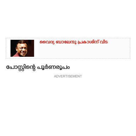
വൈദ്യ ബാലേന്ദു പ്രകാശിന് വിട
പോസ്റ്റിന്റെ പൂർണരൂപം
ADVERTISEMENT