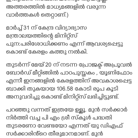
അത്തരത്തിൽ മാധ്യമങ്ങളിൽ വരുന്ന
വാർത്തകൾ തെറ്റാണ്.)
മാർച്ച് 31 ന് കേന്ദ്ര വിദ്യാഭ്യാസ
മന്ത്രാലയത്തിന്റെ മിനിറ്റ്സ്
പുന:പരിശോധിക്കണം എന്ന് ആവശ്യപ്പെട്ടു
കൊണ്ട് കേരളം കത്തു നൽകി.
തുടർന്ന് മേയ് 20 ന് നടന്ന പ്രോജക്ട് അപ്രൂവൽ
ബോർഡ് മീറ്റിങ്ങിൽ പാഠപുസ്തകം , യൂണിഫോം
എന്നീ ഇനങ്ങളിൽ കേരളത്തിന് അവകാശപ്പെട്ട
ബാക്കി തുകയായ 106.58 കോടി രൂപ കൂടി
അനുവദിച്ചു കൊണ്ട് മിനിറ്റ്സ് ലഭിച്ചിട്ടുണ്ട്.
പറഞ്ഞു വന്നത് ഇത്രയേ ഉള്ളൂ. മുൻ സർക്കാർ
നിർത്തി വച്ച പി എം ശ്രീ സ്കൂൾ പദ്ധതി
തുടരണോ വേണ്ടയോ എന്നത് യു ഡിഎഫ്
സർക്കാരിൻ്റെ തീരുമാനമാണ്. മുൻ