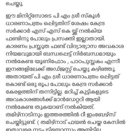
ചെയ്തു.
ഈ മിനിറ്റ്സോടെ പി എം ശ്രീ സ്കൂൾ
ധാരണാപത്രം ഒപ്പിട്ടതിന് ശേഷം കേന്ദ്ര
സർക്കാർ എസ് എസ് കെ യ്ക്ക് നൽകിയ
ഫണ്ടിനു പോലും പ്രസക്തി ഇല്ലാതായി.
കാരണം പ്രസ്തുത ഫണ്ട് വിദ്യാഭ്യാസ അവകാശ
നിയമവുമായി ബന്ധപ്പെട്ട് നിർബന്ധമായും
നൽകേണ്ട യൂണിഫോം , പാഠപുസ്തകം എന്നീ
ഇനങ്ങളിലേക്ക് അഡ്ജസ്റ്റ് ചെയ്തു കഴിഞ്ഞു.
അതായത് പി എം ശ്രീ ധാരണാപത്രം ഒപ്പിട്ടത്
കൊണ്ട് ഒരു രൂപ പോലും കേന്ദ്ര സർക്കാർ
കേരളത്തിന് തന്നിട്ടില്ല. മറിച്ച് കുട്ടികളുടെ
അവകാശങ്ങൾക്ക് മാൻഡേറ്ററി ആയി
നൽകേണ്ട തുകയാണ് നൽകിയത്.
തമിഴ്നാടിനും ഇത്തരത്തിൽ റീ ഇംബേഴ്സ്
ചെയ്തിട്ടുണ്ട്. ( തമിഴ്നാട് ഫയൽ ചെയ്ത കേസിൽ
ഇതുവരെ നടപടിയൊന്നും ആയിട്ടില്ല.