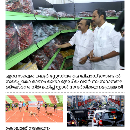
എറണാകുളം കലൂർ സ്റ്റേഡിയം ഹെലിപാഡ് ഗ്രൗണ്ടിൽ
സപ്ളൈകോ ഓണം മെഗാ ട്രേഡ് ഫെയർ സംസ്ഥാനതല
ഉദ്ഘാടനം നിർവഹിച്ച് സ്റ്റാൾ സന്ദർശിക്കുന്ന മുഖ്യമന്ത്രി
വി.ഡി. സതീശൻ. മന്ത്രി അനൂപ് ജേക്കബ് സമീപം
കൊല്ലത്ത് നടക്കുന്ന