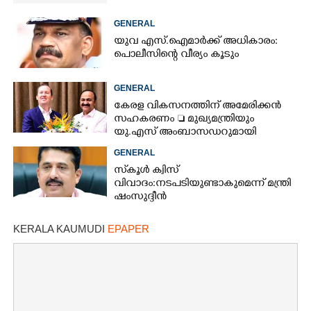
GENERAL
യുവ എസ്.ഐമാർക്ക് അധികാരം:
പൊലീസിന്റെ വീര്യം കൂടും
GENERAL
കേരള വികസനത്തിന് അമേരിക്കൻ
സഹകരണം  മുഖ്യമന്ത്രിയും
യു.എസ് അംബാസഡറുമായി
കൊച്ചിയിൽ ചർച്ച
GENERAL
സ്‌കൂൾ ക്വിസ്
വിവാദം:നടപടിയുണ്ടാകുമെന്ന് മന്ത്രി
ഷംസുദ്ദീൻ
KERALA KAUMUDI
EPAPER