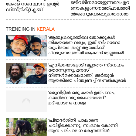
ഒഴിവ് ദിനമായ ഇന്നലെ എറ
കേരള സംസ്ഥാന ഇന്റർ
ണാകുളം സൗത്ത് പാലത്തി
ഡിസ്ട്രിക്റ്റ് ക്ലബ്
ൽ അനുഭവപ്പെട്ട ഗതാഗത
അത്‌ലറ്റിക്
ക്കുരുക്ക്
ചാമ്പ്യൻഷിപ്പിൽ അണ്ടർ
20 ആൺകുട്ടികളുടെ 200
TRENDING IN
KERALA
മീറ്റർ ഓട്ടം ഫൈനൽ
'ആയുധപ്പുരയിലെ തോക്കുകൾ
മത്സരത്തിനിടെ സിന്തറ്റിക്
തികയാതെ വരും, ഇത് ബീഹാറോ
ട്രാക്കിന് കുറുകെ ഓടുന്ന
യുപിയോ അല്ല';ആയങ്കിക്ക്
നായകൾ.
പിന്തുണയുമായി ആകാശ് തില്ലങ്കേരി
'എനിക്കയാളോട് വല്ലാത്ത സ്‌നേഹം
തോന്നുന്നു, മനസ്
നിങ്ങൾക്കൊപ്പമാണ്'; അർജുൻ
ആയങ്കിയെ പിന്തുണച്ച് സനൽകുമാർ
'ഒരുവീട്ടിൽ ഒരു കയർ ഉത്പന്നം,
കയറിനൊരു കൈത്താങ്ങ് '
ഉദ്ഘാടനം നാളെ
'പ്രിയദർശിനി' പാപ്പാനെ
ചവിട്ടിക്കൊന്നു; സംഭവം കോന്നി
ആന പരിപാലന കേന്ദ്രത്തിൽ