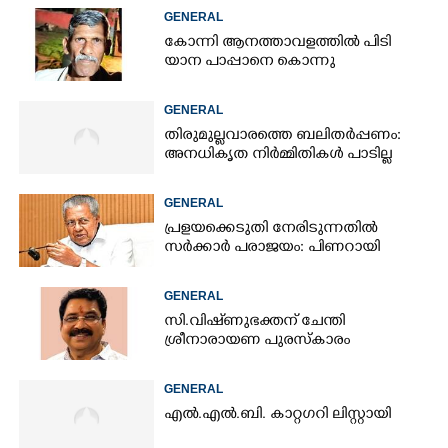
GENERAL
കോന്നി ആനത്താവളത്തി​ൽ പി​ടി​
യാന പാപ്പാനെ കൊന്നു
GENERAL
തിരുമുല്ലവാരത്തെ ബലിതർപ്പണം:
അനധികൃത നിർമ്മിതികൾ പാടില്ല
GENERAL
പ്രളയക്കെടുതി നേരിടുന്നതിൽ
സർക്കാർ പരാജയം: പിണറായി
GENERAL
സി.വിഷ്‌ണുഭക്തന് ചേന്തി
ശ്രീനാരായണ പുരസ്കാരം
GENERAL
എൽ.എൽ.ബി. കാറ്റഗറി ലിസ്റ്റായി