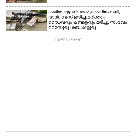
അമിത ജോലിയാൽ ഉറങ്ങിപ്പോയി,
ട്രാൻ. ബസ് ഇടിച്ചുമറിഞ്ഞു
ഡ്രൈവറും കണ്ടക്ടറും മരിച്ചു സംഭവം
മൈസൂരു -ബെംഗളൂരു
ദേശീയപാതയിൽ 20 പേർക്ക് പരിക്ക്,
നാലു പേരുടെ നില ഗുരുതരം
ADVERTISEMENT