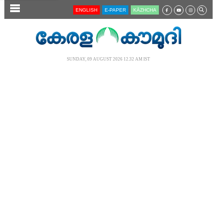
SECTIONS
ENGLISH
E-PAPER
KĀZHCHA
HOME
LATEST
SUNDAY, 09 AUGUST 2026 12.32 AM IST
AUDIO
NOTIFIED NEWS
POLL
KERALA
LOCAL
NEWS 360
CASE DIARY