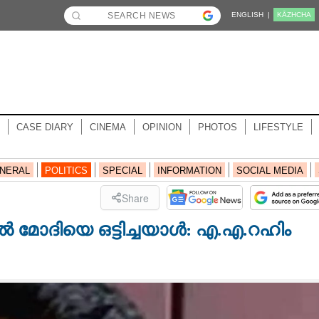
ENGLISH |
KĀZHCHA
CASE DIARY
CINEMA
OPINION
PHOTOS
LIFESTYLE
NERAL
POLITICS
SPECIAL
INFORMATION
SOCIAL MEDIA
Share
 മോദിയെ ഒട്ടിച്ചയാൾ: എ.എ.റഹിം