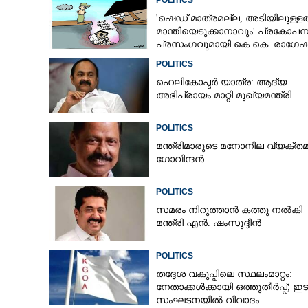
POLITICS
'ഷെഡ് മാത്രമല്ല, അടിയിലുള്ളത
മാന്തിയെടുക്കാനാവും' പ്രകോപ
പ്രസംഗവുമായി കെ.കെ. രാഗേഷ
POLITICS
ഹെലികോപ്ടർ യാത്ര: ആദ്യ
അഭിപ്രായം മാറ്റി മുഖ്യമന്ത്രി
POLITICS
മന്ത്രിമാരുടെ മനോനില വ്യക്തമ
ഗോവിന്ദൻ
POLITICS
സമരം നിറുത്താൻ കത്തു നൽകി
മന്ത്രി എൻ. ഷംസുദ്ദീൻ
POLITICS
തദ്ദേശ വകുപ്പിലെ സ്ഥലംമാറ്റം:
നേതാക്കൾക്കായി ഒത്തുതീർപ്പ്; ഇ
സംഘടനയിൽ വിവാദം