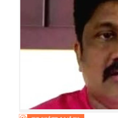
CINEMA
OPINION
PHOTOS
LIFESTYLE
SPIRITUAL
INFO+
ART
ASTRO