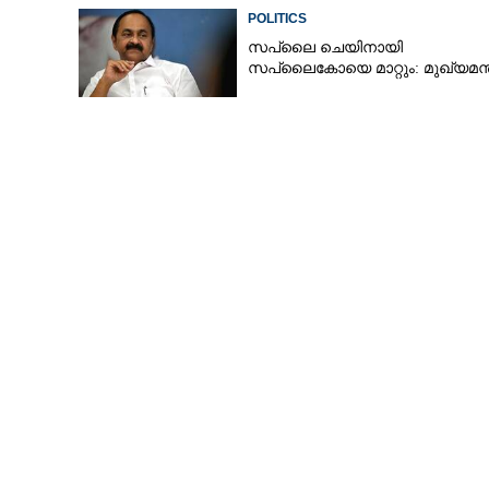
POLITICS
സപ്ലൈ ചെയിനായി
സപ്ലൈകോയെ മാറ്റും: മുഖ്യമന്ത
കെ.എം.ഷാജി മ
മോദിയെ ഒട്ടിച