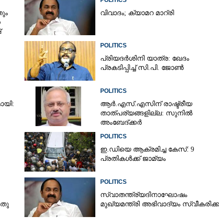
POLITICS
ും
വിവാദം; ക്യാമറ മാറ്രി
ന
്
POLITICS
പ്രിയദർശിനി യാത്ര: ഖേദം
പ്രകടിപ്പിച്ച് സി.പി. ജോൺ
POLITICS
ായി:
ആർ.എസ്.എസിന് രാഷ്ട്രീയ
താത്പര്യങ്ങളില്ല: സുനിൽ
അംബേദ്ക്കർ
POLITICS
ഇ.ഡിയെ ആക്രമിച്ച കേസ്: 9
പ്രതികൾക്ക് ജാമ്യം
POLITICS
Share this link
സ്വാതന്ത്ര്യദിനാഘോഷം
ടതു
മുഖ്യമന്ത്രി അഭിവാദ്യം സ്വീകരിക്ക