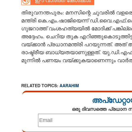
ഈ വാർത്ത കേൾക്കാം
CARTOONS
തിരുവനന്തപുരം: മനസിന്റെ ചുവരിൽ വളരെ മു
മന്ത്രി കെ.എം.ഷാജിയെന്ന് ഡി.വൈ.എഫ്.
LITERATURE
ഗുജറാത്ത് വംശഹത്യയിൽ മോദിക്ക് പങ്കില്ല
അദ്ദേഹം. ചെറിയ തുക എറിഞ്ഞുകൊടുത്തിട
വയ്ക്കാൻ പ്രധാനമന്ത്രി പറയുന്നത്. അത്
ZOOM
രാഷ്ട്രീയ ബാധ്യതയാണുള്ളത്. യു.ഡി.എഫ്
മുന്നിൽ പണയം വയ്ക്കുകയാണെന്നും വാർ
CONTACT US
RELATED TOPICS:
AARAHIM
അപ്ഡേറ്റാ
ഒരു ദിവസത്തെ പ്രധാന