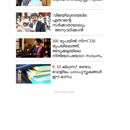
'വിജയ്‌യുടെയല്ല
ഏതവന്റെ
സർക്കാരായാലും
അനുവദിക്കാൻ
കഴിയില്ല;
മുല്ലപ്പെരിയാറിന്റെ
260 രൂപയിൽ നിന്ന് 320
വെള്ളം കൂട്ടുന്നത്
രൂപയിലെത്തി,
മനസിൽ വച്ചാൽമതി'
അടുക്കളയിലെ
നിത്യോപയോഗ സാധനം
വാങ്ങിയാൽ കൈപൊള്ളും
9, 10 ക്ലാസ്: രണ്ടാം
വോള്യം പാഠപുസ്തകങ്ങൾ
ഈ മാസം
Advertisement