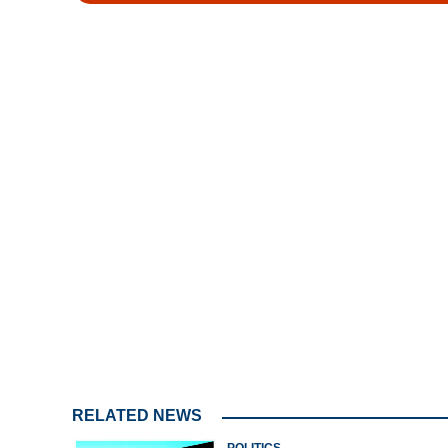
Loaded
:
4.68%
/
Unmute
RELATED NEWS