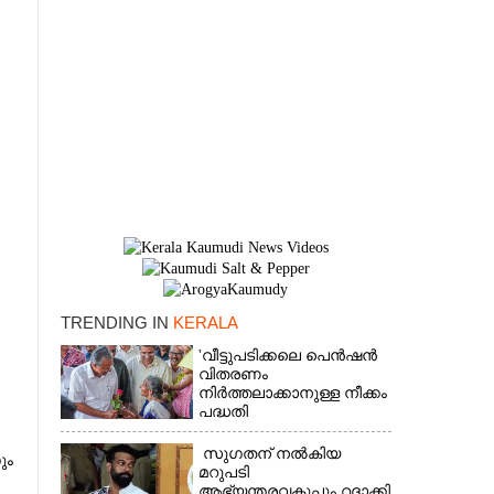
TRENDING IN
KERALA
'വീട്ടുപടിക്കലെ പെൻഷൻ
×
വിതരണം
നിർത്തലാക്കാനുള്ള നീക്കം
പദ്ധതി
അവസാനിപ്പിക്കാനുള്ള
യുഡിഎഫ് അജണ്ടയുടെ
സുഗതന് നൽകിയ
ും
ആദ്യപടി'
മറുപടി
ആഭ്യന്തരവകുപ്പും റദ്ദാക്കി