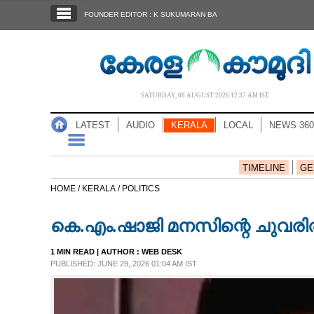
SECTIONS
FOUNDER EDITOR : K SUKUMARAN BA
HOME
LATEST
AUDIO
SATURDAY, 08 AUGUST 2026 12.37 AM IST
NOTIFIED NEWS
LATEST
AUDIO
KERALA
LOCAL
NEWS 360
POLL
KERALA
TIMELINE
GE
HOME /
KERALA /
POLITICS
LOCAL
കെ.എം.ഷാജി മനസിന്റെ ചുവരിൽ
NEWS 360
1 MIN READ
| AUTHOR :
WEB DESK
PUBLISHED: JUNE 29, 2026 01:04 AM IST
CASE DIARY