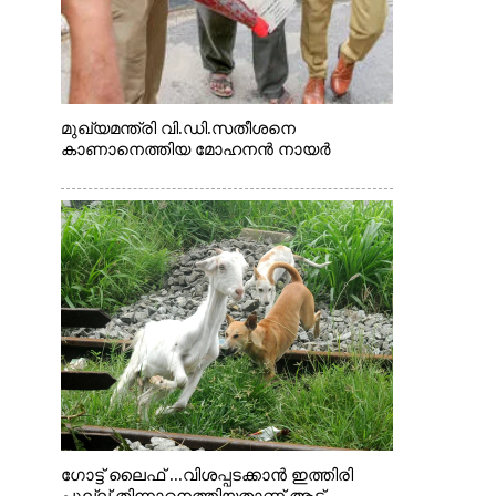
മുഖ്യമന്ത്രി വി.ഡി.സതീശനെ
കാണാനെത്തിയ മോഹനൻ നായർ
ഗോട്ട് ലൈഫ് ...വിശപ്പടക്കാൻ ഇത്തിരി