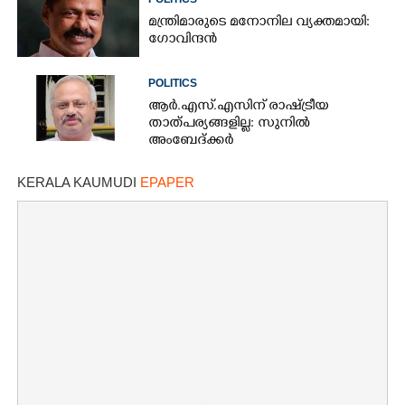
മന്ത്രിമാരുടെ മനോനില വ്യക്തമായി:
ഗോവിന്ദൻ
POLITICS
ആർ.എസ്.എസിന് രാഷ്ട്രീയ
താത്പര്യങ്ങളില്ല: സുനിൽ
അംബേദ്ക്കർ
KERALA KAUMUDI
EPAPER
×
Share this link
Copy Link