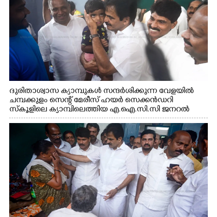
ദുരിതാശ്വാസ ക്യാമ്പുകൾ സന്ദർശിക്കുന്ന വേളയിൽ
ചമ്പക്കുളം സെന്റ് മേരീസ് ഹയർ സെക്കൻഡറി
സ്കൂളിലെ ക്യാമ്പിലെത്തിയ എ.ഐ.സി.സി ജനറൽ
സെക്രട്ടറി കെ.സി വേണുഗോപാൽ എം.പി കുരുന്നിനെ
എടുത്ത് ലാളിച്ചപ്പോൾ. സഹകരണ-എക്സൈസ്
വകുപ്പ് മന്ത്രി എം. ലിജു, കൃഷിവകുപ്പ് മന്ത്രി ടി. സിദ്ദിഖ്,
റെജി ചെറിയാൻ എം. എൽ. എ എന്നിവർ സമീപം