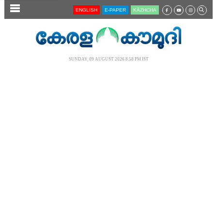
SECTIONS
ENGLISH
E-PAPER
KĀZHCHA
HOME
LATEST
SUNDAY, 09 AUGUST 2026 8.58 PM IST
AUDIO
NOTIFIED NEWS
POLL
KERALA
LOCAL
NEWS 360
CASE DIARY