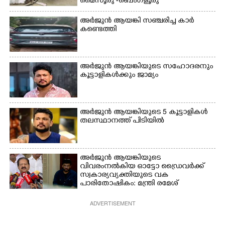
മൈസൂരു -ബെംഗളൂരു
വസ്ത്രങ്ങൾ
ഫുട്ബോൾ കളികളിൽ
ദേശീയപാതയിൽ 20 പേർക്ക് പരിക്ക്,
ഉണക്കാനിടുന്ന കാഴ്ച.
ഏർപ്പെട്ടിരിക്കുന്ന
നാലു പേരുടെ നില ഗുരുതരം
അർജുൻ ആയങ്കി സഞ്ചരിച്ച കാർ
കുട്ടികൾ
കണ്ടെത്തി
അർജുൻ ആയങ്കിയുടെ സഹോദരനും
കൂട്ടാളികൾക്കും ജാമ്യം
അർജുൻ ആയങ്കിയുടെ 5 കൂട്ടാളികൾ
തലസ്ഥാനത്ത് പിടിയിൽ
അർജുൻ ആയങ്കിയുടെ
വിവരംനൽകിയ ഓട്ടോ ഡ്രൈവർക്ക്
സ്വകാര്യവ്യക്തിയുടെ വക
പാരിതോഷികം: മന്ത്രി രമേശ്
ചെന്നിത്തല
ADVERTISEMENT