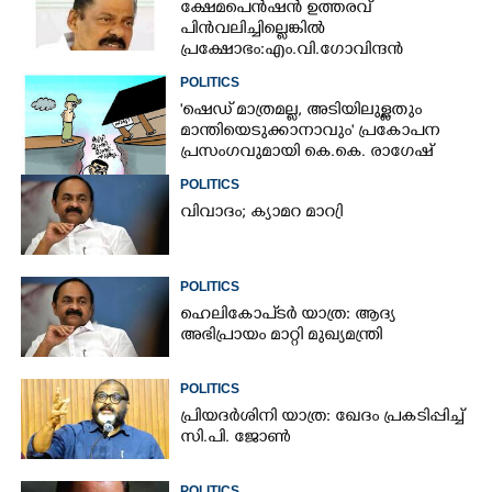
ക്ഷേമപെൻഷൻ ഉത്തരവ്
പിൻവലിച്ചില്ലെങ്കിൽ
പ്രക്ഷോഭം:എം.വി.ഗോവിന്ദൻ
POLITICS
'ഷെഡ് മാത്രമല്ല, അടിയിലുള്ളതും
മാന്തിയെടുക്കാനാവും' പ്രകോപന
പ്രസംഗവുമായി കെ.കെ. രാഗേഷ്
POLITICS
വിവാദം; ക്യാമറ മാറ്രി
POLITICS
ഹെലികോപ്ടർ യാത്ര: ആദ്യ
അഭിപ്രായം മാറ്റി മുഖ്യമന്ത്രി
POLITICS
പ്രിയദർശിനി യാത്ര: ഖേദം പ്രകടിപ്പിച്ച്
സി.പി. ജോൺ
POLITICS