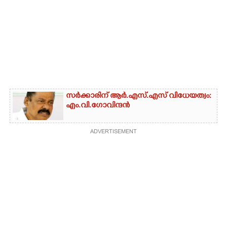
സർക്കാരിന് ആർ.എസ്‌.എസ്‌ വിധേയത്വം:
എം.വി.ഗോവിന്ദൻ
ADVERTISEMENT