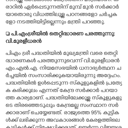
റാ​നു​ള്ള​ ​അ​വ​കാ​ശം​ ​കേ​ന്ദ്ര​ത്തി​ന് ​മാ​ത്ര​മാ​ണ്.​ ​ക​
രാ​റി​ൽ​ ​ഏ​ർ​പ്പെ​ടു​ന്ന​തി​ന് ​മു​മ്പ് ​മു​ൻ​ ​സ​ർ​ക്കാ​ർ​ ​
യാ​തൊ​രു​ ​വി​ധ​ത്തി​ലു​ള്ള​ ​പ​ഠ​ന​ങ്ങ​ളോ​ ​ച​ർ​ച്ച​ക​
ളോ​ ​ന​ട​ത്തി​യി​ട്ടി​ല്ലെ​ന്നും​ ​മ​ന്ത്രി​ ​പ​റ​ഞ്ഞു.
 പി.​എം​ശ്രീ​യി​ൽ​ ​തെ​റ്റി​ദ്ധാ​രണ പ​ര​ത്തു​ന്നു​:​ ​
വി.​മു​ര​ളീ​ധ​രൻ
പി​എം​ ​ശ്രീ​ ​പ​ദ്ധ​തി​യി​ൽ​ ​മു​ഖ്യ​മ​ന്ത്രി​ ​വ​രെ​ ​തെ​റ്റി​
ദ്ധാ​ര​ണ​ക​ൾ​ ​പ​ര​ത്തു​ന്നു​വെ​ന്ന് ​വി.​മു​ര​ളീ​ധ​ര​ൻ​ ​
എം.​എ​ൽ.​എ.​ ​നി​യ​മ​സ​ഭ​യി​ൽ​ ​ധ​നാ​ഭ്യ​ർ​ത്ഥ​ന​ ​ച​
ർ​ച്ച​യി​ൽ​ ​സം​സാ​രി​ക്കു​ക​യാ​യി​രു​ന്നു​ ​അ​ദ്ദേ​ഹം.​ ​
പ​ദ്ധ​തി​യി​ൽ​ ​ഉ​ൾ​പ്പെ​ടു​ന്ന​ ​സ്‌​കൂ​ളു​ക​ളി​ൽ​ ​പ്ര​ത്യേ​
ക​ ​ക​രി​ക്കു​ലം​ ​എ​ന്ന​ത് ​കേ​ന്ദ്ര​ ​സ​ർ​ക്കാ​ർ​ ​പ​റ​യാ​
ത്ത​ ​കാ​ര്യ​മാ​ണ്.​ ​പ​ദ്ധ​തി​യി​ലേ​ക്കു​ള്ള​ ​സ്‌​കൂ​ളു​ക​ളു​
ടെ​ ​തി​ര​ഞ്ഞെ​ടു​പ്പും​ ​കേ​ന്ദ്ര​മ​ല്ല​ ​സം​സ്ഥാ​ന​ ​സ​ർ​
ക്കാ​രാ​ണ് ​ചെ​യ്യേ​ണ്ട​ത്.​ ​രാ​ജ്യ​ത്തെ​ 95​%​ ​കു​ട്ടി​ക​
ൾ​ക്ക് ​ല​ഭി​ക്കു​ന്ന​ ​അ​വ​കാ​ശ​ങ്ങ​ൾ​ ​കേ​ര​ള​ത്തി​ലെ​ ​