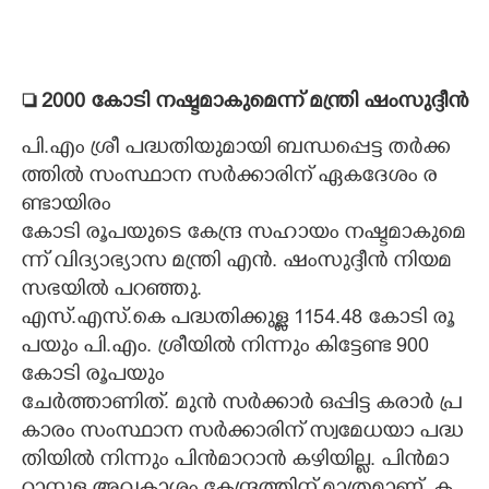
 2000​ ​കോ​ടി​ ​ന​ഷ്ട​മാ​കു​മെ​ന്ന് മ​ന്ത്രി​ ​ഷം​സു​ദ്ദീൻ
​പി.​എം​ ​ശ്രീ​ ​പ​ദ്ധ​തി​യു​മാ​യി​ ​ബ​ന്ധ​പ്പെ​ട്ട​ ​ത​ർ​ക്ക​
ത്തി​ൽ​ ​സം​സ്ഥാ​ന​ ​സ​ർ​ക്കാ​രി​ന് ​ഏ​ക​ദേ​ശം​ ​ര​
ണ്ടാ​യി​രം
കോ​ടി​ ​രൂ​പ​യു​ടെ​ ​കേ​ന്ദ്ര​ ​സ​ഹാ​യം​ ​ന​ഷ്ട​മാ​കു​മെ​
ന്ന് ​വി​ദ്യാ​ഭ്യാ​സ​ ​മ​ന്ത്രി​ ​എ​ൻ.​ ​ഷം​സു​ദ്ദീ​ൻ​ ​നി​യ​മ​
സ​ഭ​യി​ൽ​ ​പ​റ​ഞ്ഞു.
എ​സ്.​എ​സ്.​കെ​ ​പ​ദ്ധ​തി​ക്കു​ള്ള​ 1154.48​ ​കോ​ടി​ ​രൂ​
പ​യും​ ​പി.​എം.​ ​ശ്രീ​യി​ൽ​ ​നി​ന്നും​ ​കി​ട്ടേ​ണ്ട​ 900​ ​
കോ​ടി​ ​രൂ​പ​യും
ചേ​ർ​ത്താ​ണി​ത്.​ ​മു​ൻ​ ​സ​ർ​ക്കാ​ർ​ ​ഒ​പ്പി​ട്ട​ ​ക​രാ​ർ​ ​പ്ര​
കാ​രം​ ​സം​സ്ഥാ​ന​ ​സ​ർ​ക്കാ​രി​ന് ​സ്വ​മേ​ധ​യാ​ ​പ​ദ്ധ​
തി​യി​ൽ​ ​നി​ന്നും​ ​പി​ൻ​മാ​റാ​ൻ​ ​ക​ഴി​യി​ല്ല.​ ​പി​ൻ​മാ​