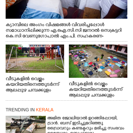
ക്യാമ്പിലെ അംഗം വിഷമങ്ങൾ വിവരിച്ചപ്പോൾ
സമാധാനിപ്പിക്കുന്ന എ.ഐ.സി.സി ജനറൽ സെക്രട്ടറി
കെ.സി വേണുഗോപാൽ എം.പി. സഹകരണ-
എക്സൈസ് വകുപ്പ് മന്ത്രി എം. ലിജു, എന്നിവർ
വീടുകളിൽ വെള്ളം
വീടുകളിൽ വെള്ളം
കയറിയതിനെത്തുടർന്ന്
കയറിയതിനെത്തുടർന്ന്
ആലപ്പുഴ ചമ്പക്കുളം
ആലപ്പുഴ ചമ്പക്കുളം
ഫാദർ തോമസ്
ഫാദർ തോമസ്
പോരൂക്കര സെൻട്രൽ
പോരൂക്കര സെൻട്രൽ
സ്കൂളിലെ ദുരിതാശ്വാസ
TRENDING IN
KERALA
സ്കൂളിലെ ദുരിതാശ്വാസ
ക്യാമ്പിലെത്തിയവർ
ക്യാമ്പിലെത്തിയവർ മഴ
വസ്ത്രങ്ങൾ
അമിത ജോലിയാൽ ഉറങ്ങിപ്പോയി,
ട്രാൻ. ബസ് ഇടിച്ചുമറിഞ്ഞു
മാറിനിന്ന ഇടവേളയിൽ
ഉണക്കാനിട്ടിരിക്കുന്ന
ഡ്രൈവറും കണ്ടക്ടറും മരിച്ചു സംഭവം
ക്യാമ്പ് പരിസരത്ത്
ഗോൾപോസ്റ്റിന് മുന്നിൽ