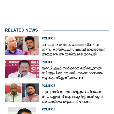
RELATED NEWS
POLITICS
"പിന്തുണ വേണ്ട,​ പക്ഷേ പിന്നിൽ
നിന്ന് കുത്തരുത് ", എംവി ജയരാജന്
അർജുൻ ആയങ്കിയുടെ മറുപടി
POLITICS
യുഡിഎഫ് സർക്കാർ ഭരിക്കുന്നത്
ബിജെപിക്ക് വേണ്ടി,​ സംസ്ഥാനത്ത്
ആർഎസ്എസ് അജണ്ട
നടപ്പാക്കുന്നെന്ന് എം വി ഗോവിന്ദൻ
POLITICS
ക്വട്ടേഷൻ സംഘങ്ങളുടെ പിന്തുണ
സിപിഎമ്മിന് ആവശ്യമില്ല, അർജുൻ
ആയങ്കിയെ തൂഫാൻ പോലെ
തൂക്കണമെന്ന് എം വി ജയരാജൻ
POLITICS