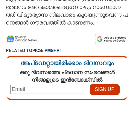
കു​ട്ടി​ക​ൾ​ക്ക് ​നി​ഷേ​ധി​ക്ക​രു​ത്.​ ​ഉ​യ​ർ​ന്ന​ ​വി​ജ​യ​ശ​
ത​മാ​നം​ ​അ​വ​കാ​ശ​പ്പെ​ടു​മ്പോ​ഴും​ ​സം​സ്ഥാ​ന​
ത്ത് ​വി​ദ്യാ​ഭ്യാ​സ​ ​നി​ല​വാ​രം​ ​കു​റ​യു​ന്നു​വെ​ന്ന​ ​പ​
ഠ​ന​ങ്ങ​ൾ​ ​ഗൗ​ര​വ​ത്തി​ൽ​ ​കാ​ണ​ണം.
RELATED TOPICS:
PMSHRI
അപ്ഡേറ്റായിരിക്കാം ദിവസവും
ഒരു ദിവസത്തെ പ്രധാന സംഭവങ്ങൾ
നിങ്ങളുടെ ഇൻബോക്സിൽ
Loaded
:
4.29%
/
Unmute