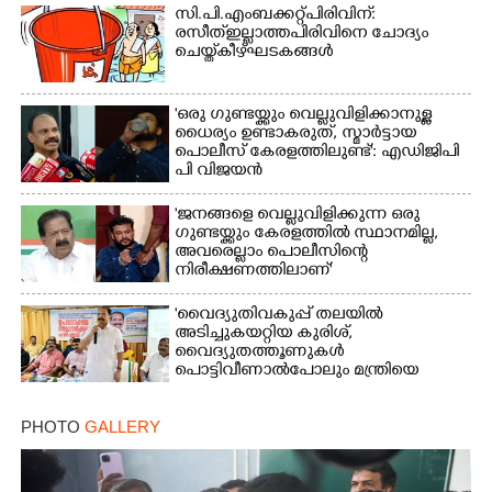
സി.പി.എം ബക്കറ്റ് പിരിവിന്:
രസീത് ഇല്ലാത്ത പിരിവിനെ ചോദ്യം
ചെയ്ത് കീഴ്ഘടകങ്ങൾ
'ഒരു ഗുണ്ടയ്ക്കും വെല്ലുവിളിക്കാനുള്ള
ധൈര്യം ഉണ്ടാകരുത്, സ്മാർട്ടായ
പൊലീസ് കേരളത്തിലുണ്ട്': എഡിജിപി
പി വിജയൻ
'ജനങ്ങളെ വെല്ലുവിളിക്കുന്ന ഒരു
ഗുണ്ടയ്ക്കും കേരളത്തിൽ സ്ഥാനമില്ല,​
അവരെല്ലാം പൊലീസിന്റെ
നിരീക്ഷണത്തിലാണ്'
'വൈദ്യുതിവകുപ്പ് തലയിൽ
അടിച്ചുകയറ്റിയ കുരിശ്‌,
വൈദ്യുതത്തൂണുകൾ
പൊട്ടിവീണാൽപോലും മന്ത്രിയെ
വിളിക്കുന്ന കാലമാണിത്'
PHOTO
GALLERY