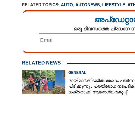
RELATED TOPICS:
AUTO
,
AUTONEWS
,
LIFESTYLE
,
AT
അപ്ഡേറ്റാ
ഒരു ദിവസത്തെ പ്രധാന
സുരക്ഷ മുഖ്യം ബ
വോയിസ് കമാന്‍ഡ
എനര്‍ജി
RELATED NEWS
GENERAL
ഭായിമാർക്കിടയിൽ രോഗം പടർന്ന
പിടിക്കുന്നു ,​ പ്രതിരോധ നടപടി
ശക്തമാക്കി ആരോഗ്യവകുപ്പ്