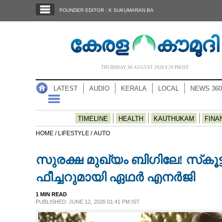
SECTIONS
FOUNDER EDITOR : K SUKUMARAN BA
HOME
LATEST
AUDIO
THURSDAY, 06 AUGUST 2026 9.29 PM IST
NOTIFIED NEWS
LATEST
AUDIO
KERALA
LOCAL
NEWS 360
POLL
KERALA
TIMELINE
HEALTH
KAUTHUKAM
FINA
HOME /
LIFESTYLE /
AUTO
LOCAL
സുരക്ഷ മുഖ്യം ബിഗിലേ! സ്‌കൂട
NEWS 360
ഫീച്ചറുമായി ഏഥര്‍ എനര്‍ജി
1 MIN READ
CASE DIARY
PUBLISHED: JUNE 12, 2026 01:41 PM IST