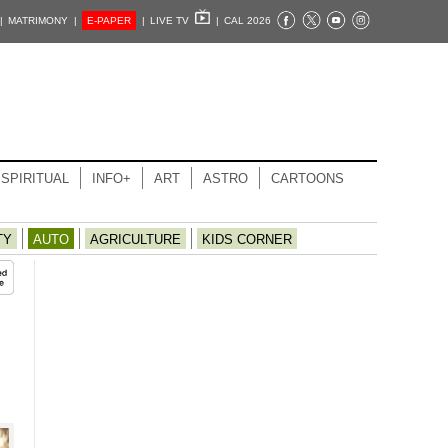
|
MATRIMONY |
E-PAPER
|
LIVE TV
|
CAL 2026
SPIRITUAL
INFO+
ART
ASTRO
CARTOONS
TY
AUTO
AGRICULTURE
KIDS CORNER