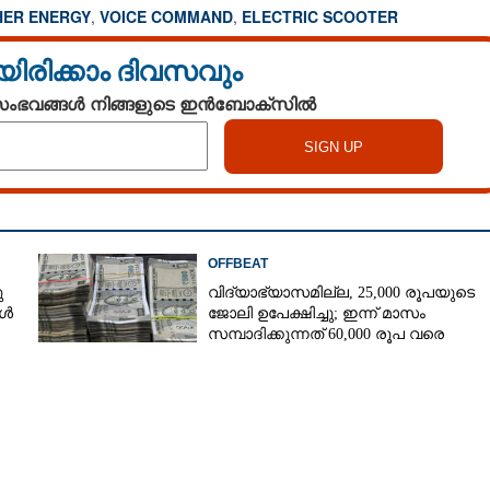
HER ENERGY
,
VOICE COMMAND
,
ELECTRIC SCOOTER
യിരിക്കാം ദിവസവും
 സംഭവങ്ങൾ നിങ്ങളുടെ ഇൻബോക്സിൽ
Copy Link
ിഗിലേ! സ്‌കൂട്ടറുകളില്‍
് ഫീച്ചറുമായി ഏഥര്‍
OFFBEAT
ു
വിദ്യാഭ്യാസമില്ല, 25,000 രൂപയുടെ
കൾ
ജോലി ഉപേക്ഷിച്ചു; ഇന്ന് മാസം
സമ്പാദിക്കുന്നത് 60,000 രൂപ വരെ