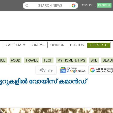
ENGLISH |
KĀZHCHA
CASE DIARY
CINEMA
OPINION
PHOTOS
LIFESTYLE
NCE
FOOD
TRAVEL
TECH
MY HOME & TIPS
SHE
BEAU
Share
്ടറുകളില്‍ വോയിസ് കമാന്‍ഡ്