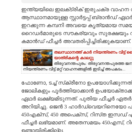
ഇന്ത്യയിലെ ഇലക്‌ട്രിക് ഇരുചക്ര വാഹ
CARTOONS
ആസ്ഥാനമായുള്ള സ്റ്റാർട്ടപ്പ് ബ്രാൻഡ്
ഇറക്കുന്ന കമ്പനി അവയെ കൃത്യമായ സമയങ്ങള
LITERATURE
റൈഡർമാരുടെ സൗകര്യവും സുരക്ഷയും വർദ്ധി
കമാൻഡ് ഫീച്ചർ അവതരിപ്പിച്ചിരിക്കുകയാണ്.
ZOOM
തലസ്ഥാനത്ത് കാർ നിയന്ത്രണം വിട്ട് ബൈക്
യാത്രികന്റെ കാലറ്റു
CONTACT US
തിരുവനന്തപുരം: തിരുവനന്തപുരത്ത ജ
നിയന്ത്രണം വിട്ട് മറ്റ് വാഹനങ്ങളിൽ ഇടിച്ച് അപകടം...
ഫോണോ, ടച്ച്‌ സ്‌ക്രീനോ ഉപയോഗിക്കുന്
ജോലികളും പൂർത്തിയാക്കാൻ ഉപയോക്താക്കള
ഏഥർ ലക്ഷ്യമിടുന്നത്. പുതിയ ഫീച്ചർ ഏതർസ്റ്
അറിയിച്ചു. ജെൻ 3 ഹാർഡ്‌വെയറിനെയോ പ
450എക്സ്, 450 അപെക്‌സ്, റിസ്‌ത ഇസഡ
ഫീച്ചർ ലഭ്യമാണ്. അതേസമയം 450എസ്, റ
ഉണ്ടായിരിക്കില്ല.