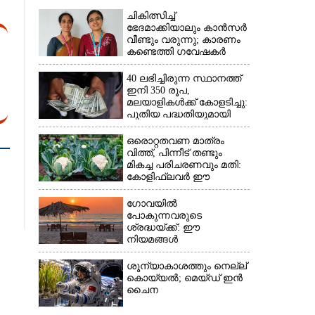
ചികിത്സിച്ച്
ഭേദമാക്കിയാലും കാൻസർ
വീണ്ടും വരുന്നു; കാരണം
കണ്ടെത്തി ഗവേഷകർ
40 ലഭിച്ചിരുന്ന സ്ഥാനത്ത്
ഇനി 350 രൂപ,
മലയാളികൾക്ക് കോളടിച്ചു:
പുതിയ പദ്ധതിയുമായി
നാളികേര ബോർഡ്
ഒരൊറ്റതവണ മാത്രം
വിത്ത്, പിന്നീട് തണ്ടും
മികച്ച പരിചരണവും മതി:
കോളിഫ്ലവർ ഈ
രീതിയിലും കൃഷിചെയ്യാം
ഗോവയിൽ
പോകുന്നവരുടെ
ശ്രദ്ധയ്ക്ക്: ഈ
നിയമങ്ങൾ
പാലിക്കാത്തവർക്ക്
ഇനിമുതൽ ഒരു ലക്ഷം
ശൂന്യാകാശത്തും നെല്ല്
രൂപവരെ പിഴ
കൊയ്യൽ; മെയ്‌ഡ് ഇൻ
ചൈന