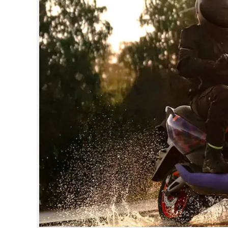
CINEMA
OPINION
PHOTOS
LIFESTYLE
SPIRITUAL
INFO+
ART
ASTRO