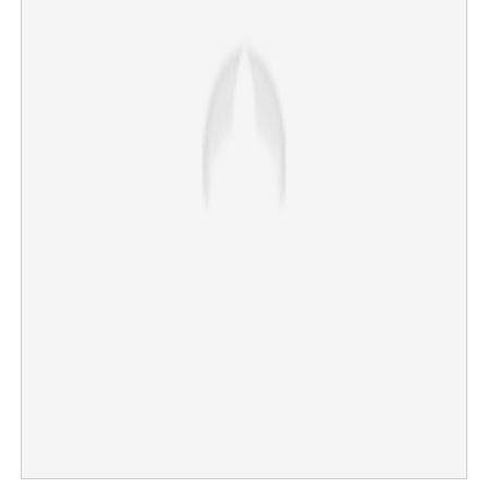
×
Share this link
Copy Link