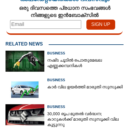
അപ്ഡേറ്റായിരിക്കാം ദിവസവും
ഒരു ദിവസത്തെ പ്രധാന സംഭവങ്ങൾ
നിങ്ങളുടെ ഇൻബോക്സിൽ
RELATED NEWS
BUSINESS
നഷ്‌ട ചൂടിൽ പൊതുമേഖല
എണ്ണക്കമ്പനികൾ
BUSINESS
കാർ വില ഉയർത്തി മാരുതി സുസുക്കി
BUSINESS
30,000 രൂപ മുതല്‍ വര്‍ദ്ധന;
കാറുകള്‍ക്ക് മാരുതി സുസൂക്കി വില
കൂട്ടുന്നു