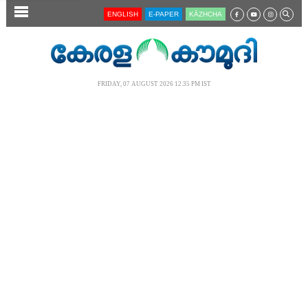
SECTIONS
ENGLISH
E-PAPER
KĀZHCHA
HOME
LATEST
FRIDAY, 07 AUGUST 2026 12.35 PM IST
AUDIO
NOTIFIED NEWS
POLL
KERALA
LOCAL
NEWS 360
CASE DIARY