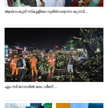
ആയാംകുടി സ്‌കൂളിലെ ദുരിതാശ്വാസ ക്യാമ്പ്....
എം സി റോഡിൽ മരം വീണ്.....