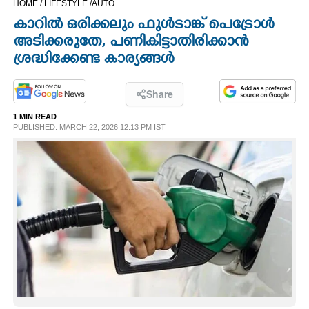
HOME /
LIFESTYLE /
AUTO
CINEMA
കാറിൽ ഒരിക്കലും ഫുൾടാങ്ക് പെട്രോൾ
അടിക്കരുതേ, പണികിട്ടാതിരിക്കാൻ
OPINION
ശ്രദ്ധിക്കേണ്ട കാര്യങ്ങൾ
PHOTOS
Share
1 MIN READ
PUBLISHED: MARCH 22, 2026 12:13 PM IST
LIFESTYLE
SPIRITUAL
INFO+
ART
ASTRO