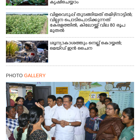
കൃഷിചെയ്യാം
വിളവെടുപ്പ് തുടങ്ങിയത് തമിഴ്നാട്ടിൽ;
വില്പന പൊടിപൊടിക്കുന്നത്
കേരളത്തിൽ, കിലോയ്ക്ക് വില 80 രൂപ
മുതൽ
ശൂന്യാകാശത്തും നെല്ല് കൊയ്യൽ;
മെയ്‌ഡ് ഇൻ ചൈന
PHOTO
GALLERY