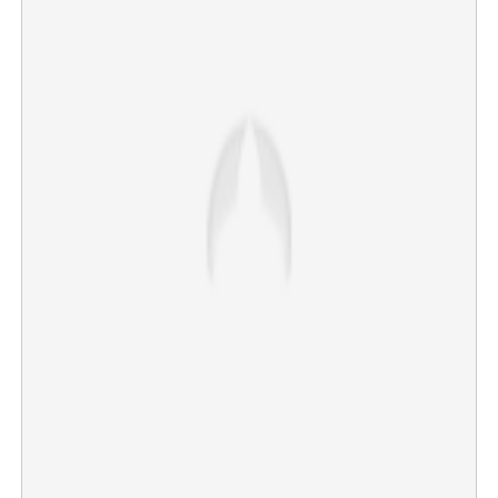
×
Share this link
Copy Link