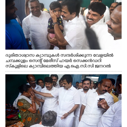
ദുരിതാശ്വാസ ക്യാമ്പുകൾ സന്ദർശിക്കുന്ന വേളയിൽ
ചമ്പക്കുളം സെന്റ് മേരീസ് ഹയർ സെക്കൻഡറി
സ്കൂളിലെ ക്യാമ്പിലെത്തിയ എ.ഐ.സി.സി ജനറൽ
സെക്രട്ടറി കെ.സി വേണുഗോപാൽ എം.പി കുരുന്നിനെ
എടുത്ത് ലാളിച്ചപ്പോൾ. സഹകരണ-എക്സൈസ്
വകുപ്പ് മന്ത്രി എം. ലിജു, കൃഷിവകുപ്പ് മന്ത്രി ടി. സിദ്ദിഖ്,
റെജി ചെറിയാൻ എം. എൽ. എ എന്നിവർ സമീപം