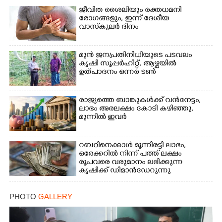
ജീവിത ശൈലിയും രക്തധമനി
രോഗങ്ങളും, ഇന്ന് ദേശീയ
വാസ്‌കുലര്‍ ദിനം
മുൻ ജനപ്രതിനിധിയുടെ പടവലം
കൃഷി സൂപ്പർഹിറ്റ്,​ ആഴ്ചയിൽ
ഉത്പാദനം ഒന്നര ടൺ
രാജ്യത്തെ ബാങ്കുകൾക്ക് വൻനേട്ടം,​
ലാഭം അരലക്ഷം കോടി കഴിഞ്ഞു,​
മുന്നിൽ ഇവർ
റബറിനെക്കാൾ മൂന്നിരട്ടി ലാഭം,​
ഒരേക്കറിൽ നിന്ന് പത്ത് ലക്ഷം
രൂപവരെ വരുമാനം ലഭിക്കുന്ന
കൃഷിക്ക് ഡിമാൻഡേറുന്നു
PHOTO
GALLERY