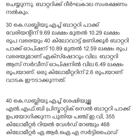
ചെയ്യുന്നു. ബാറ്ററിക്ക് ദീർഘകാല സംരക്ഷണം
നൽകും.
30 കെ.ഡബ്ളിയു.എച്ച് ബാറ്ററി പാക്ക്
വേരിയന്റിന് 9.69 ലക്ഷം മുതൽ 10.29 ലക്ഷം
രൂപ വരെയും 40 കിലോവാട്ട് മണിക്കൂർ ബാറ്ററി
പാക്ക് ഓപ്ഷന് 10.89 മുതൽ 12.59 ലക്ഷം രൂപ
വരെയുമാണ് എക്‌സ്‌ഷോറൂം വില. ബാറ്ററി
ആസ് സർവീസ് ഓപ്ഷനിൽ വില 6.49 ലക്ഷം
രൂപയാണ്. ഒരു കിലോമീറ്ററിന് 2.6 രൂപയാണ്
വാടക ഈടാക്കുന്നത്.
40 കെ.ഡബ്ളിയു.എച്ച് ശേഷിയുള്ള
എൽ.എഫ്.ബി പ്രിസ്മാറ്റിക് സെൽ ബാറ്ററി പാക്ക്
ഉപയോഗിക്കുന്ന പുതിയ പഞ്ച് ഇ.വി, 355
കിലോമീറ്റർ റിയൽ വേൾഡ് റേഞ്ചും 468
കിലോമീറ്റർ എ.ആർ.ഐ.എ സർട്ടിഫൈഡ്