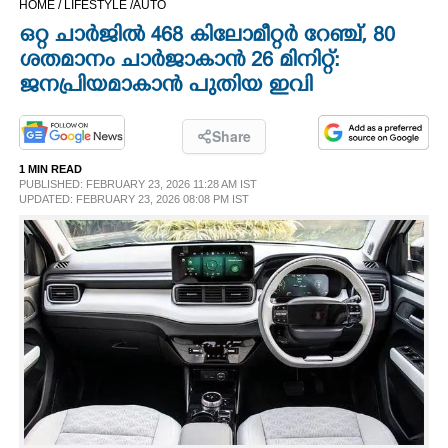
HOME /
LIFESTYLE /
AUTO
CINEMA
ഒറ്റ ചാർജിൽ 468 കിലോമീറ്റർ റേഞ്ച്, 80
ശതമാനം ചാർജാകാൻ 26 മിനിറ്റ്:
OPINION
ജനപ്രിയമാകാൻ പുതിയ ഇവി
PHOTOS
Share
1 MIN READ
PUBLISHED: FEBRUARY 23, 2026 11:28 AM IST
LIFESTYLE
UPDATED: FEBRUARY 23, 2026 08:08 PM IST
SPIRITUAL
INFO+
ART
ASTRO