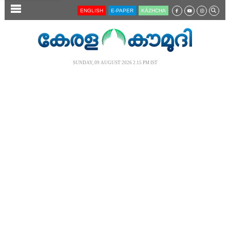
SECTIONS
ENGLISH
E-PAPER
KĀZHCHA
HOME
LATEST
SUNDAY, 09 AUGUST 2026 2.15 PM IST
AUDIO
NOTIFIED NEWS
POLL
KERALA
LOCAL
NEWS 360
CASE DIARY