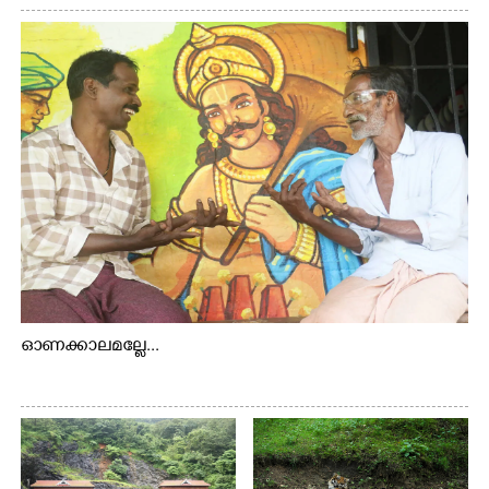
റോഡിലെ ഭാരതീയ വിദ്യാഭവൻ സർദാർ പട്ടേൽ
സഭാഗൃഹത്തിൽ പ്രശസ്ത കഥക് നർത്തകി എം.
അക്ഷത അവതരിപ്പിച്ച ലയ നമൻ കഥകിൽ നിന്ന്
ഓണക്കാലമല്ലേ...