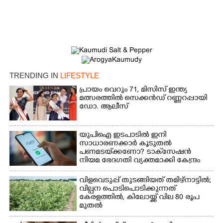
TRENDING IN
LIFESTYLE
പ്രായം വെറും 71, മിസിസ് ഇന്ത്യ
മത്സരത്തിൽ സെക്കൻഡ് റണ്ണറപ്പായി
×
Share this link
ഡോ. ആലീസ്
യുപിഐ ഇടപാടിൽ ഇനി
സാധാരണക്കാർ കൂടുതൽ
പണമടയ്‌ക്കണോ?​ ടാക്‌സേഷൻ
നിയമ ഭേദഗതി വ്യക്തമാക്കി കേന്ദ്രം
Copy Link
വിളവെടുപ്പ് തുടങ്ങിയത് തമിഴ്നാട്ടിൽ;
വില്പന പൊടിപൊടിക്കുന്നത്
കേരളത്തിൽ, കിലോയ്ക്ക് വില 80 രൂപ
മുതൽ