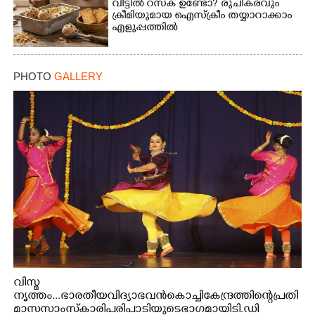
വീട്ടിൽ റസ്ക് ഉണ്ടോ? രുചികരവും
ക്രീമിയുമായ ഐസ്ക്രീം തയ്യാറാക്കാം
എളുപ്പത്തിൽ
PHOTO
GALLERY
വിസ്മ
നൃത്തം...ഭാരതീയ വിദ്യാഭവൻ കൊച്ചി കേന്ദ്രത്തിന്റെ പ്രതി
മാസ സാംസ്കാരി പരിപാടിയുടെ ഭാഗമായി ടി.ഡി