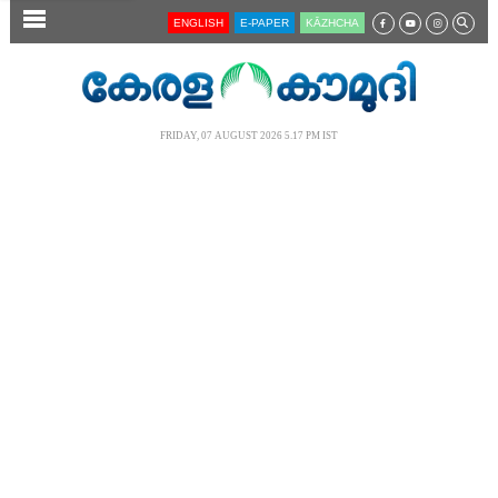
SECTIONS
ENGLISH
E-PAPER
KĀZHCHA
HOME
LATEST
FRIDAY, 07 AUGUST 2026 5.17 PM IST
AUDIO
NOTIFIED NEWS
POLL
KERALA
LOCAL
NEWS 360
CASE DIARY