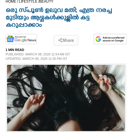
HOME /
LIFESTYLE /
BEAUTY
CINEMA
ഒരു സ്‌പൂൺ ഉലുവ മതി; എത്ര നരച്ച
മുടിയും ആഴ്ചകൾക്കുള്ളിൽ കട്ട
OPINION
കറുപ്പാക്കാം
PHOTOS
Share
1 MIN READ
PUBLISHED: MARCH 08, 2026 11:54 AM IST
LIFESTYLE
UPDATED: MARCH 08, 2026 11:30 PM IST
SPIRITUAL
INFO+
ART
ASTRO