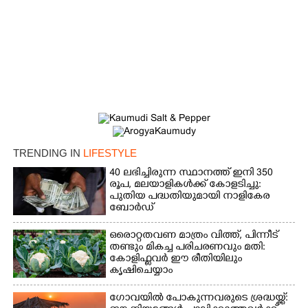
×
Share this link
Copy Link
TRENDING IN
LIFESTYLE
40 ലഭിച്ചിരുന്ന സ്ഥാനത്ത് ഇനി 350
രൂപ, മലയാളികൾക്ക് കോളടിച്ചു:
പുതിയ പദ്ധതിയുമായി നാളികേര
ബോർഡ്
ഒരൊറ്റതവണ മാത്രം വിത്ത്, പിന്നീട്
തണ്ടും മികച്ച പരിചരണവും മതി:
കോളിഫ്ലവർ ഈ രീതിയിലും
കൃഷിചെയ്യാം
ഗോവയിൽ പോകുന്നവരുടെ ശ്രദ്ധയ്ക്ക്: