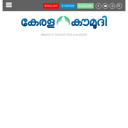
SECTIONS
ENGLISH
E-PAPER
KĀZHCHA
HOME
LATEST
FRIDAY, 07 AUGUST 2026 4.44 AM IST
AUDIO
NOTIFIED NEWS
POLL
KERALA
LOCAL
NEWS 360
CASE DIARY