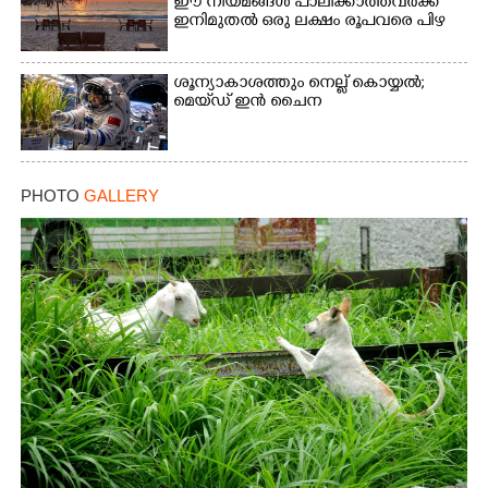
ഈ നിയമങ്ങൾ പാലിക്കാത്തവർക്ക്
ഇനിമുതൽ ഒരു ലക്ഷം രൂപവരെ പിഴ
ശൂന്യാകാശത്തും നെല്ല് കൊയ്യൽ;
മെയ്‌ഡ് ഇൻ ചൈന
PHOTO
GALLERY