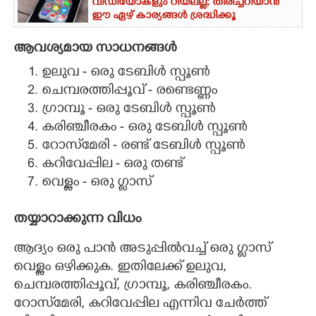
വീഡിയോകളും റിയലല്ല; തിരിച്ചറിയാൻ
ഈ ഏഴ് കാര്യങ്ങൾ ശ്രദ്ധിക്കൂ
ആവശ്യമായ സാധനങ്ങൾ
ഉലുവ - ഒരു ടേബിൾ സ്പൂൺ
ചെമ്പരത്തിപ്പൂവ് - രണ്ടെണ്ണം
ഗ്രാമ്പൂ - ഒരു ടേബിൾ സ്പൂൺ
കരിഞ്ചീരകം - ഒരു ടേബിൾ സ്പൂൺ
റോസ്‌മേരി - രണ്ട് ടേബിൾ സ്പൂൺ
കറിവേപ്പില - ഒരു തണ്ട്
വെള്ളം - ഒരു ഗ്ലാസ്
തയ്യാറാക്കുന്ന വിധം
ആദ്യം ഒരു പാൻ അടുപ്പിൽവച്ച് ഒരു ഗ്ലാസ്
വെള്ളം ഒഴിക്കുക. ഇതിലേക്ക് ഉലുവ,
ചെമ്പരത്തിപ്പൂവ്, ഗ്രാമ്പൂ, കരിഞ്ചീരകം.
റോസ്‌മേരി, കറിവേപ്പില എന്നിവ ചേർത്ത്