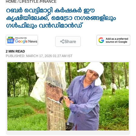
HOME /
LIFESTYLE /
FINANCE
CINEMA
റബർ വെട്ടിമാറ്റി കർഷകർ ഈ
കൃഷിയിലേക്ക്,​ മെട്രോ നഗരങ്ങളിലും
OPINION
ഗൾഫിലും വൻഡിമാൻഡ്
PHOTOS
Share
2 MIN READ
PUBLISHED: MARCH 17, 2026 01:27 AM IST
LIFESTYLE
SPIRITUAL
INFO+
ART
ASTRO