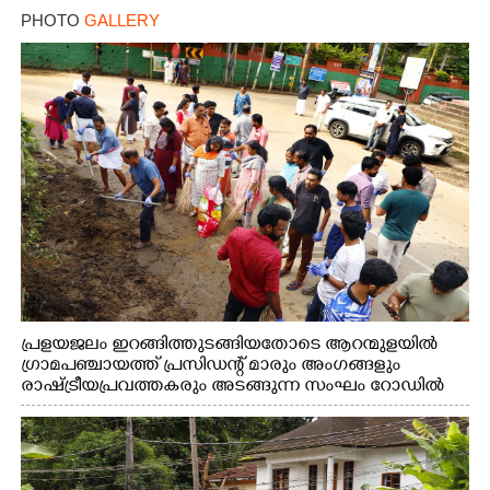
PHOTO
GALLERY
പ്രളയജലം ഇറങ്ങിത്തുടങ്ങിയതോടെ ആറന്മുളയിൽ
ഗ്രാമപഞ്ചായത്ത് പ്രസിഡന്റ് മാരും അംഗങ്ങളും
രാഷ്ട്രീയപ്രവത്തകരും അടങ്ങുന്ന സംഘം റോഡിൽ
അടിഞ്ഞ് കൂടിയ ചെളിയും മണ്ണും മറ്റ് മാലിന്യങ്ങളും
നീക്കം ചെയ്യുന്നു.