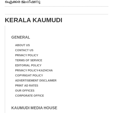
ഐക്കര ജംഗ്ഷനു
കാഴ്ച.2.വെള്ളം
സമീപം ആറന്മുള
ഇറങ്ങിപ്പോൾ
കിടങ്ങന്നൂർ റോഡിന്
ഇന്നലെത്തെ
സമീപം പ്രവർത്തിക്കു
കാഴ്ച.രക്ഷാപ്രവർത്തന
KERALA KAUMUDI
ആറന്മുള തട്ടുകട കഴുകി
ത്തിന് ഓച്ചിറ അഴിക്കലിൽ
വൃത്തിയാക്കുന്നു.
നിന്ന്എത്തിച്ച ബോട്ടും.
GENERAL
ABOUT US
CONTACT US
PRIVACY POLICY
TERMS OF SERVICE
EDITORIAL POLICY
PRIVACY POLICY-KAZHCHA
COPYRIGHT POLICY
ADVERTISEMENT DISCLAIMER
PRINT AD RATES
OUR OFFICES
CORPORATE OFFICE
KAUMUDI MEDIA HOUSE