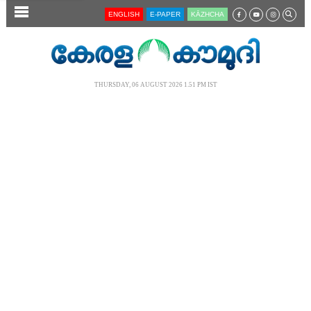
SECTIONS
ENGLISH
E-PAPER
KĀZHCHA
HOME
LATEST
THURSDAY, 06 AUGUST 2026 1.51 PM IST
AUDIO
NOTIFIED NEWS
POLL
KERALA
LOCAL
NEWS 360
CASE DIARY