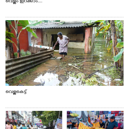
വെള്ളം ഇറക്കാം....
വെള്ളകെട്ട്