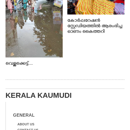
കോർപ്പറേഷൻ
സ്റ്റേഡിയത്തിൽ ആരംഭിച്ച
ഓണം കൈത്തറി
വിപണന മേളയിൽ നിന്നും
വെള്ളക്കെട്ട്....
KERALA KAUMUDI
GENERAL
ABOUT US
CONTACT US