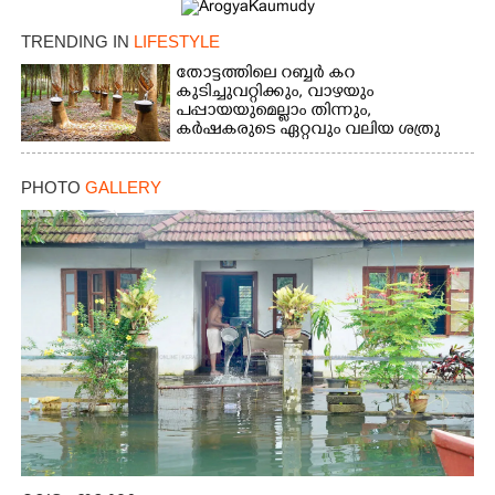
TRENDING IN
LIFESTYLE
തോട്ടത്തിലെ റബ്ബർ കറ
കുടിച്ചുവറ്റിക്കും, വാഴയും
പപ്പായയുമെല്ലാം തിന്നും,
കർഷകരുടെ ഏറ്റവും വലിയ ശത്രു
PHOTO
GALLERY