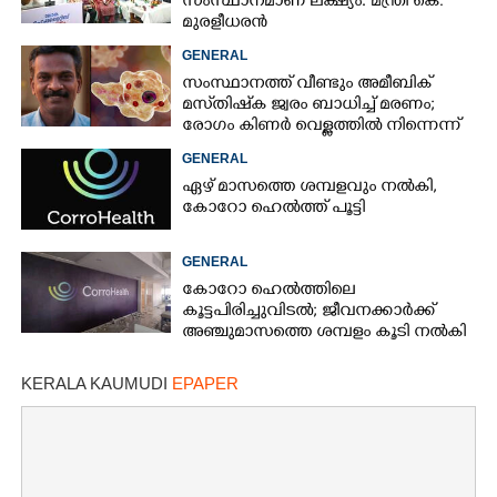
സംസ്ഥാനമാണ് ലക്ഷ്യം: മന്ത്രി കെ.
മുരളീധരൻ
GENERAL
സംസ്ഥാനത്ത് വീണ്ടും അമീബിക്
മസ്‌തിഷ്‌ക ജ്വരം ബാധിച്ച് മരണം;
രോഗം കിണർ വെള്ളത്തിൽ നിന്നെന്ന്
സംശയം
GENERAL
ഏഴ് മാസത്തെ ശമ്പളവും നൽകി,
കോറോ ഹെൽത്ത് പൂട്ടി
GENERAL
കോറോ ഹെൽത്തിലെ
കൂട്ടപിരിച്ചുവിടൽ; ജീവനക്കാർക്ക്
അഞ്ചുമാസത്തെ ശമ്പളം കൂടി നൽകി
KERALA KAUMUDI
EPAPER