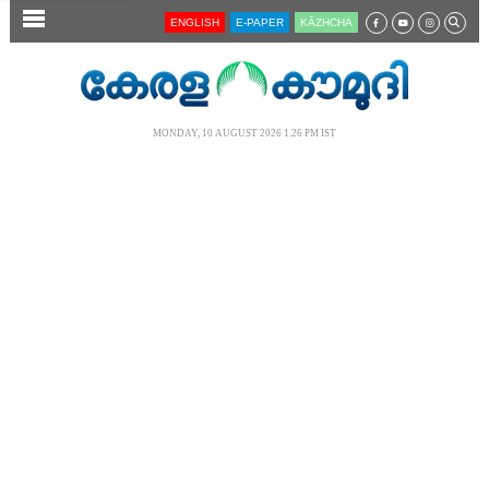
SECTIONS
ENGLISH
E-PAPER
KĀZHCHA
HOME
LATEST
MONDAY, 10 AUGUST 2026 1.26 PM IST
AUDIO
NOTIFIED NEWS
POLL
KERALA
LOCAL
NEWS 360
CASE DIARY