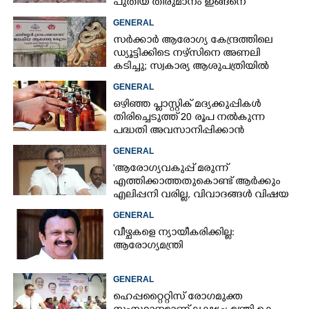
പുതിയ തീരുമാനം ഇങ്ങനെ
GENERAL
സർക്കാർ ആരോഗ്യ കേന്ദ്രത്തിലെ
ഡ്യൂട്ടിക്കിടെ നഴ്സിനെ അണലി
കടിച്ചു; സ്വകാര്യ ആശുപത്രിയിൽ
ചികിത്സയിൽ
GENERAL
ഒഴിഞ്ഞ പ്ളാസ്റ്റിക് മദ്യക്കുപ്പികൾ
തിരിച്ചെടുത്ത് 20 രൂപ നൽകുന്ന
പദ്ധതി അവസാനിപ്പിക്കാൻ
ബെവ്‌കൊ,​ കാരണമായത്
GENERAL
ബുദ്ധിമുട്ടുകൾ
'ആരോഗ്യവകുപ്പ് മരുന്ന്
എത്തിക്കാത്തതുകൊണ്ട് ആർക്കും
എലിപ്പനി വരില്ല, വിവാദങ്ങൾ വിഷയ
ദാരിദ്ര്യത്തിന്റെ ഭാഗം'
GENERAL
വീഴ്ചകളെ ന്യായീകരിക്കില്ല:
ആരോഗ്യമന്ത്രി
GENERAL
ഹെപ്പറ്റൈറ്റിസ് രോഗമുക്ത