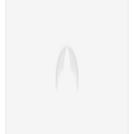
×
Share this link
Copy Link