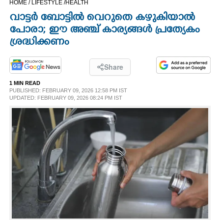
HOME /
LIFESTYLE /
HEALTH
CINEMA
വാട്ടർ ബോട്ടിൽ വെറുതെ കഴുകിയാൽ
പോരാ; ഈ അഞ്ച് കാര്യങ്ങൾ പ്രത്യേകം
OPINION
ശ്രദ്ധിക്കണം
PHOTOS
Share
1 MIN READ
PUBLISHED: FEBRUARY 09, 2026 12:58 PM IST
LIFESTYLE
UPDATED: FEBRUARY 09, 2026 08:24 PM IST
SPIRITUAL
INFO+
ART
ASTRO