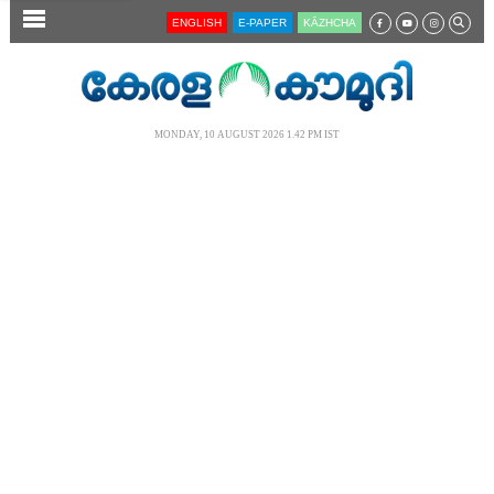
SECTIONS
ENGLISH
E-PAPER
KĀZHCHA
HOME
LATEST
MONDAY, 10 AUGUST 2026 1.42 PM IST
AUDIO
NOTIFIED NEWS
POLL
KERALA
LOCAL
NEWS 360
CASE DIARY