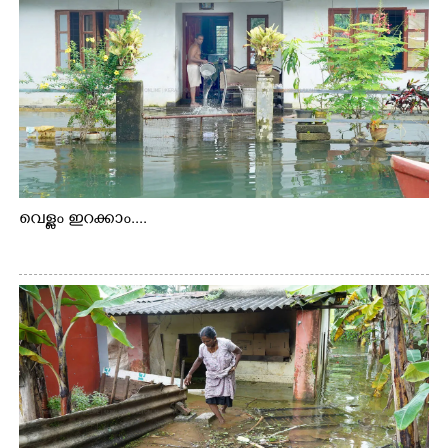
വെള്ളം ഇറക്കാം....