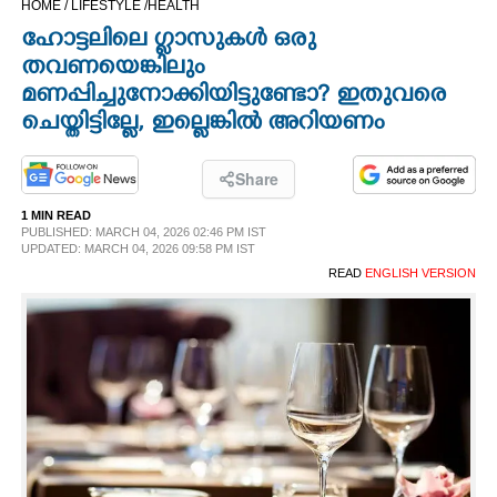
HOME /
LIFESTYLE /
HEALTH
CINEMA
ഹോട്ടലിലെ ഗ്ലാസുകൾ ഒരു
തവണയെങ്കിലും
OPINION
മണപ്പിച്ചുനോക്കിയിട്ടുണ്ടോ? ഇതുവരെ
ചെയ്തിട്ടില്ലേ, ഇല്ലെങ്കിൽ അറിയണം
PHOTOS
Share
LIFESTYLE
1 MIN READ
PUBLISHED: MARCH 04, 2026 02:46 PM IST
UPDATED: MARCH 04, 2026 09:58 PM IST
READ
ENGLISH VERSION
SPIRITUAL
INFO+
ART
ASTRO