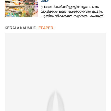
GULF
പ്രവാസികൾക്ക് ഇരട്ടിനേട്ടം; പണം
ലാഭിക്കാം ഒപ്പം ആരോഗ്യവും കൂടും,
പുതിയ നീക്കത്തെ സ്വാഗതം ചെയ്‌ത്
അബുദാബി
KERALA KAUMUDI
EPAPER
×
Share this link