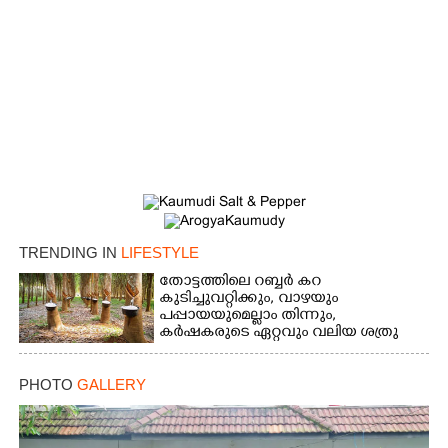
TRENDING IN
LIFESTYLE
തോട്ടത്തിലെ റബ്ബർ കറ
കുടിച്ചുവറ്റിക്കും, വാഴയും
പപ്പായയുമെല്ലാം തിന്നും,
കർഷകരുടെ ഏറ്റവും വലിയ ശത്രു
PHOTO
GALLERY