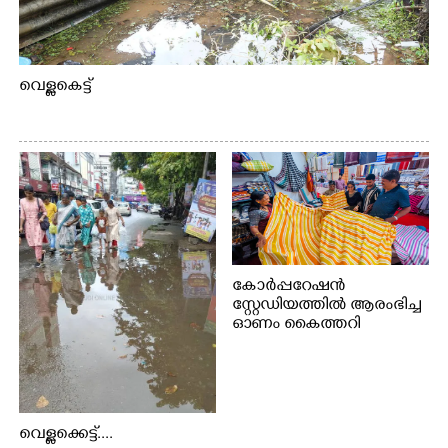
വെള്ളകെട്ട്
കോർപ്പറേഷൻ
സ്റ്റേഡിയത്തിൽ ആരംഭിച്ച
ഓണം കൈത്തറി
വിപണന മേളയിൽ നിന്നും
വെള്ളക്കെട്ട്....