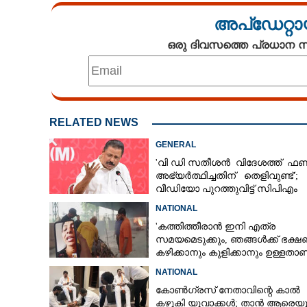
അപ്ഡേറ്റാ
ഒരു ദിവസത്തെ പ്രധാന
RELATED NEWS
GENERAL
'വി ഡി സതീശൻ വിദേശത്ത് ഫണ്
അഭ്യർത്ഥിച്ചതിന് തെളിവുണ്ട്';
വീഡിയോ പുറത്തുവിട്ട് സിപിഎം
NATIONAL
'കത്തിത്തീരാൻ ഇനി എത്ര
സമയമെടുക്കും, ഞങ്ങൾക്ക് ഭക്
കഴിക്കാനും കുളിക്കാനും ഉള്ളതാണ്
അച്ഛന്റെ സംസ്കാരചടങ്ങിനിടെ മക
NATIONAL
കോൺഗ്രസ് നേതാവിന്റെ കാൽ
കഴുകി യുവാക്കൾ; താൻ ആരെയു