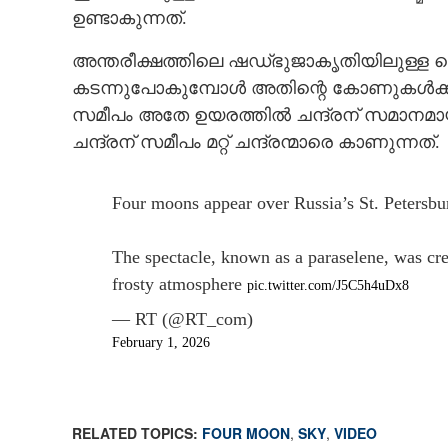
ഉണ്ടാകുന്നത്.
അന്തരീക്ഷത്തിലെ ഷഡ്ഭുജാകൃതിയിലുള്ള ഐ
കടന്നുപോകുമ്പോൾ അതിന്റെ കോണുകൾക്കനുസര
സമീപം അതേ ഉയരത്തിൽ ചന്ദ്രന് സമാനമായ തി
ചന്ദ്രന് സമീപം മറ്റ് ചന്ദ്രന്മാരെ കാണുന്നത്.
Four moons appear over Russia’s St. Petersbu
The spectacle, known as a paraselene, was cre
frosty atmosphere
pic.twitter.com/J5C5h4uDx8
— RT (@RT_com)
February 1, 2026
'ഒന്നല്ല, ആകാശത്
അത്ഭുത പ്രതിഭാ
RELATED TOPICS:
FOUR MOON
,
SKY
,
VIDEO
ജനങ്ങൾ, കാര