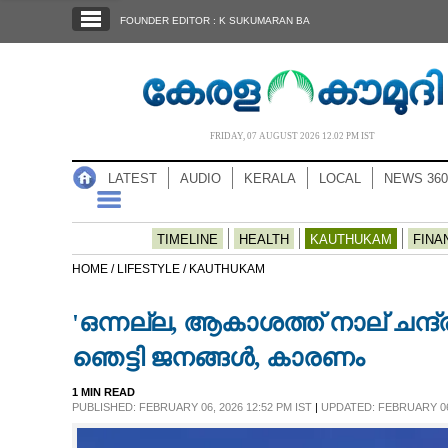
SECTIONS
FOUNDER EDITOR : K SUKUMARAN BA
HOME
LATEST
AUDIO
FRIDAY, 07 AUGUST 2026 12.02 PM IST
NOTIFIED NEWS
LATEST
AUDIO
KERALA
LOCAL
NEWS 360
POLL
KERALA
TIMELINE
HEALTH
KAUTHUKAM
FINA
HOME /
LIFESTYLE /
KAUTHUKAM
LOCAL
'ഒന്നല്ല, ആകാശത്ത് നാല് ചന്ദ്
NEWS 360
ഞെട്ടി ജനങ്ങൾ, കാരണം
1 MIN READ
CASE DIARY
PUBLISHED: FEBRUARY 06, 2026 12:52 PM IST
|
UPDATED: FEBRUARY 06,