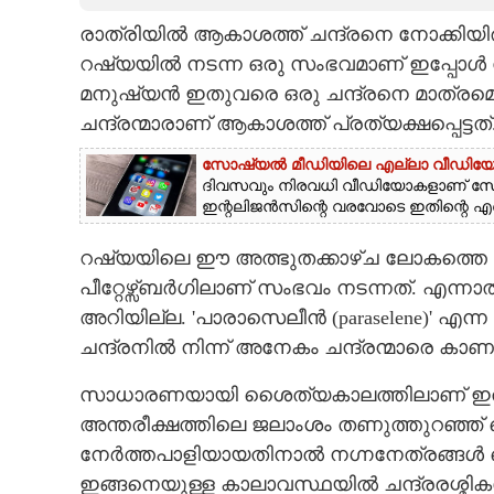
രാത്രിയിൽ ആകാശത്ത് ചന്ദ്രനെ നോക്കിയി
CARTOONS
റഷ്യയിൽ നടന്ന ഒരു സംഭവമാണ് ഇപ്പോൾ
മനുഷ്യൻ ഇതുവരെ ഒരു ചന്ദ്രനെ മാത്രമെ 
LITERATURE
ചന്ദ്രന്മാരാണ് ആകാശത്ത് പ്രത്യക്ഷപ്പെട്ടത്
ZOOM
സോഷ്യൽ മീഡിയിലെ എല്ലാ വീഡിയോകളും
ദിവസവും നിരവധി വീഡിയോകളാണ് സോഷ
ഇന്റലിജൻസിന്റെ വരവോടെ ഇതിന്റെ എണ്ണം 
CONTACT US
റഷ്യയിലെ ഈ അത്ഭുതക്കാഴ്ച ലോകത്തെ എല്
പീറ്റേഴ്സ്‌ബർഗിലാണ് സംഭവം നടന്നത്. എന്നാ
അറിയില്ല. 'പാരാസെലീൻ (paraselene)' എന
ചന്ദ്രനിൽ നിന്ന് അനേകം ചന്ദ്രന്മാരെ ക
സാധാരണയായി ശെെത്യകാലത്തിലാണ് ഇത് സ
അന്തരീക്ഷത്തിലെ ജലാംശം തണുത്തുറഞ്ഞ് ഐ
നേർത്തപാളിയായതിനാൽ നഗ്നനേത്രങ്ങൾ കെ
ഇങ്ങനെയുള്ള കാലാവസ്ഥയിൽ ചന്ദ്രരശ്മ