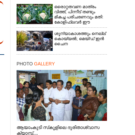
ഒരൊറ്റതവണ മാത്രം
വിത്ത്, പിന്നീട് തണ്ടും
മികച്ച പരിചരണവും മതി:
കോളിഫ്ലവർ ഈ
രീതിയിലും കൃഷിചെയ്യാം
ശൂന്യാകാശത്തും നെല്ല്
കൊയ്യൽ; മെയ്‌ഡ് ഇൻ
ചൈന
PHOTO
GALLERY
ആയാംകുടി സ്‌കൂളിലെ ദുരിതാശ്വാസ
ക്യാമ്പ്....