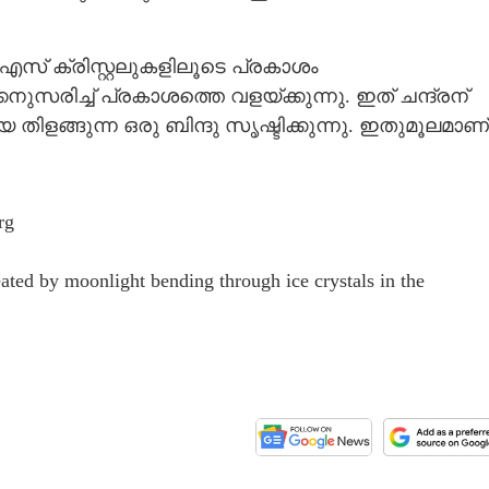
സ് ക്രിസ്റ്റലുകളിലൂടെ പ്രകാശം
ിച്ച് പ്രകാശത്തെ വളയ്ക്കുന്നു. ഇത് ചന്ദ്രന്
ളങ്ങുന്ന ഒരു ബിന്ദു സൃഷ്ടിക്കുന്നു. ഇതുമൂലമാണ്
rg
ated by moonlight bending through ice crystals in the
Share this link
Copy Link
ത് നാല് ചന്ദ്രന്മാ‌ർ';
സം കണ്ട് ഞെട്ടി
ണം