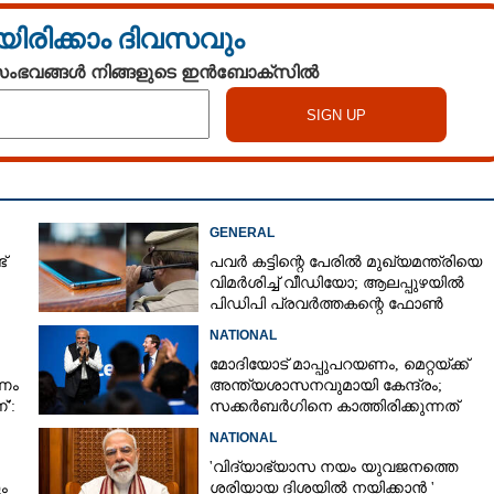
യിരിക്കാം ദിവസവും
 സംഭവങ്ങൾ നിങ്ങളുടെ ഇൻബോക്സിൽ
GENERAL
ട്
പവർ കട്ടിന്റെ പേരിൽ മുഖ്യമന്ത്രിയെ
വിമർശിച്ച് വീഡിയോ; ആലപ്പുഴയിൽ
പിഡിപി പ്രവർത്തകന്റെ ഫോൺ
പൊലീസ് പിടിച്ചെടുത്തു
NATIONAL
മോദിയോട് മാപ്പുപറയണം, മെറ്റയ്ക്ക്
ഷണം
അന്ത്യശാസനവുമായി കേന്ദ്രം;
':
സക്കർബർഗിനെ കാത്തിരിക്കുന്നത്
്കൾ
വലിയ നിയമക്കുരുക്കോ?
NATIONAL
'വിദ്യാഭ്യാസ നയം യുവജനത്തെ
ം
ശരിയായ ദിശയിൽ നയിക്കാൻ '