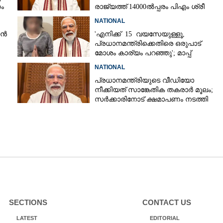
ം
രാജ്യത്ത് 14000ൽപ്പരം പിഎം ശ്രീ
സ്‌കൂളുകളെന്ന് മോദി
NATIONAL
ാൻ
'എനിക്ക് 15 വയസേയുള്ളൂ,​
പ്രധാനമന്ത്രിക്കെതിരെ ഒരുപാട്
മോശം കാര്യം പറഞ്ഞു'; മാപ്പ്
നൽകണമെന്ന് പെൺകുട്ടി
NATIONAL
പ്രധാനമന്ത്രിയുടെ വീഡിയോ
നീക്കിയത് സാങ്കേതിക തകരാർ മൂലം;
സർക്കാരിനോട് ക്ഷമാപണം നടത്തി
മെറ്റ
SECTIONS
CONTACT US
LATEST
EDITORIAL