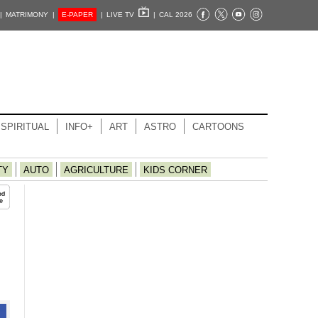
|
MATRIMONY |
E-PAPER
|
LIVE TV
|
CAL 2026
SPIRITUAL
INFO+
ART
ASTRO
CARTOONS
TY
AUTO
AGRICULTURE
KIDS CORNER