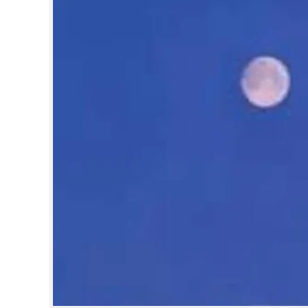
CINEMA
OPINION
PHOTOS
LIFESTYLE
SPIRITUAL
INFO+
ART
ASTRO