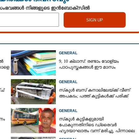
 സംഭവങ്ങൾ നിങ്ങളുടെ ഇൻബോക്സിൽ
Copy Link
ാൻ മടിയുള്ള
ീട്ടിൽ? പേടിയും വാശിയും
 വഴികൾ
GENERAL
ിൽ
9, 10 ക്ലാസ്: രണ്ടാം വോള്യം
നാളെ
പാഠപുസ്തകങ്ങൾ ഈ മാസം
GENERAL
ച്
സ്‌കൂൾ ബസ് കനാലിലേയ്ക്ക് വീണ്
അപകടം; പത്ത് കുട്ടികൾക്ക് പരിക്ക്
GENERAL
ണം
സ്‌കൂൾ കുട്ടികളുമായി
പോകുന്നതിനിടെ ഡ്രൈവർ
ഹൃദയാഘാതം വന്ന് മരിച്ചു, പിന്നാലെ
അപകടം, നാല് കുട്ടികൾക്ക് പരിക്ക്