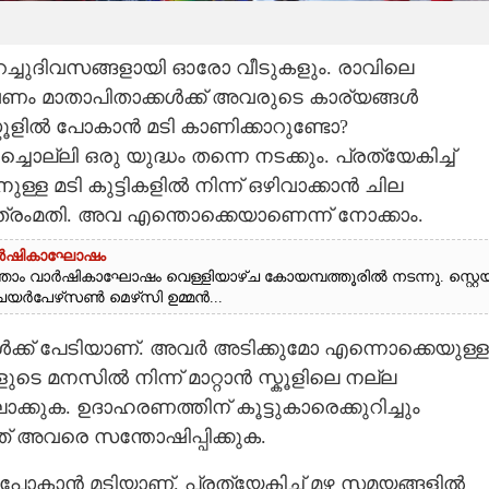
കുറച്ചുദിവസങ്ങളായി ഓരോ വീടുകളും. രാവിലെ
ുവേണം മാതാപിതാക്കൾക്ക് അവരുടെ കാര്യങ്ങൾ
്കൂളിൽ പോകാൻ മടി കാണിക്കാറുണ്ടോ?
ൊല്ലി ഒരു യുദ്ധം തന്നെ നടക്കും. പ്രത്യേകിച്ച്
ുള്ള മടി കുട്ടികളിൽ നിന്ന് ഒഴിവാക്കാൻ ചില
ാത്രംമതി. അവ എന്തൊക്കെയാണെന്ന് നോക്കാം.
 വാർഷികാഘോഷം
താം​ ​വാ​ർ​ഷി​കാ​ഘോ​ഷം​ ​വെ​ള്ളി​യാ​ഴ്ച​ ​കോ​യ​മ്പ​ത്തൂ​രി​ൽ​ ​ന​ട​ന്നു.​ ​സ്റ്റെ​യ
​ർ​പേ​ഴ്‌​സ​ൺ​ ​മെ​ഴ്‌​സി​ ​ഉ​മ്മ​ൻ...
കൾക്ക് പേടിയാണ്. അവർ അടിക്കുമോ എന്നൊക്കെയുള്ള
കളുടെ മനസിൽ നിന്ന് മാറ്റാൻ സ്കൂളിലെ നല്ല
ക്കുക. ഉദാഹരണത്തിന് കൂട്ടുകാരെക്കുറിച്ചും
്ഞ് അവരെ സന്തോഷിപ്പിക്കുക.
ൽ പോകാൻ മടിയാണ്. പ്രത്യേകിച്ച് മഴ സമയങ്ങളിൽ