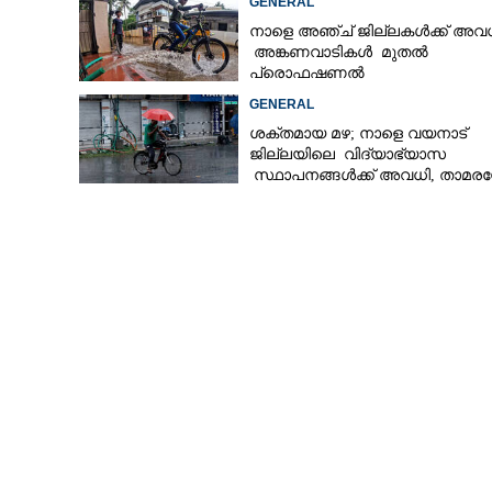
GENERAL
നാളെ അഞ്ച് ജില്ലകൾക്ക് അവധ
അങ്കണവാടികൾ മുതൽ
പ്രൊഫഷണൽ
കോളേജുകൾക്കുവരെ ബാധകം
GENERAL
ശക്തമായ മഴ; നാളെ വയനാട്
ജില്ലയിലെ വിദ്യാഭ്യാസ
സ്ഥാപനങ്ങൾക്ക് അവധി, താമരശ്ശ
പാൽചുരങ്ങളിൽ നിയന്ത്രണം