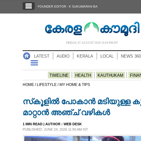
SECTIONS
FOUNDER EDITOR : K SUKUMARAN BA
HOME
LATEST
AUDIO
FRIDAY, 07 AUGUST 2026 10.04 PM IST
NOTIFIED NEWS
LATEST
AUDIO
KERALA
LOCAL
NEWS 360
POLL
KERALA
TIMELINE
HEALTH
KAUTHUKAM
FINA
HOME /
LIFESTYLE /
MY HOME & TIPS
LOCAL
സ്‌കൂളിൽ പോകാൻ മടിയുള്ള കുട്
NEWS 360
മാറ്റാൻ അഞ്ച് വഴികൾ
1 MIN READ
| AUTHOR :
WEB DESK
CASE DIARY
PUBLISHED: JUNE 24, 2026 11:50 AM IST