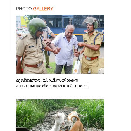
PHOTO
GALLERY
മുഖ്യമന്ത്രി വി.ഡി.സതീശനെ
കാണാനെത്തിയ മോഹനൻ നായർ