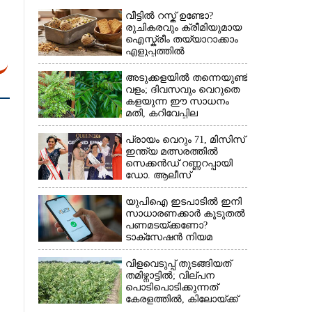
വീട്ടിൽ റസ്ക് ഉണ്ടോ?
രുചികരവും ക്രീമിയുമായ
ഐസ്ക്രീം തയ്യാറാക്കാം
എളുപ്പത്തിൽ
അടുക്കളയിൽ തന്നെയുണ്ട്
വളം; ദിവസവും വെറുതെ
കളയുന്ന ഈ സാധനം
മതി, കറിവേപ്പില
തഴച്ചുവളരും
പ്രായം വെറും 71, മിസിസ്
ഇന്ത്യ മത്സരത്തിൽ
സെക്കൻഡ് റണ്ണറപ്പായി
ഡോ. ആലീസ്
യുപിഐ ഇടപാടിൽ ഇനി
സാധാരണക്കാർ കൂടുതൽ
പണമടയ്‌ക്കണോ?​
ടാക്‌സേഷൻ നിയമ
ഭേദഗതി വ്യക്തമാക്കി
കേന്ദ്രം
വിളവെടുപ്പ് തുടങ്ങിയത്
തമിഴ്നാട്ടിൽ; വില്പന
പൊടിപൊടിക്കുന്നത്
കേരളത്തിൽ, കിലോയ്ക്ക്
വില 80 രൂപ മുതൽ