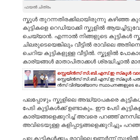
ഫയൽ ചിത്രം
CARTOONS
സ്കൂൾ തുറന്നതിരക്കിലായിരുന്നു കഴിഞ്ഞ 
കുട്ടികളെ റെഡിയാക്കി സ്കൂളിൽ ആയച്ചിട്ട
LITERATURE
ചെയ്യാൻ. എന്നാൽ നിങ്ങളുടെ കുട്ടികൾ സ
ചിലരുടെയെങ്കിലും വീട്ടിൽ രാവിലെ അതിനെച്ച
ZOOM
ചെറിയ കുട്ടികളുള്ള വീട്ടിൽ. സ്കൂളിൽ പോകാന
കാര്യങ്ങൾ മാതാപിതാക്കൾ ശ്രദ്ധിച്ചാൽ മ
CONTACT US
സ്റ്റെയിൻസ് സി.ബി.എസ്.ഇ സ്‌കൂൾ
സ്റ്റെ​യി​ൻ​സ് ​സി.​ബി.​എ​സ്.​ഇ​ ​സ്‌​കൂ​ൾ​ ​പ​ത്
ൻ​സ് ​വി​ദ്യാ​ഭ്യാ​സ​ ​സ്ഥാ​പ​ന​ങ്ങ​ളു​ടെ​ ​ചെ​യ
പലപ്പോഴും സ്കൂളിലെ അദ്ധ്യാപകരെ കുട്ടി
പേടി കുട്ടികൾക്ക് ഉണ്ടാകും. ഈ പേടി കുട്ടി
കാര്യങ്ങളെക്കുറിച്ച് അവരെ പറഞ്ഞ് മനസിലാ
അവിടെയുള്ള കളിപ്പാട്ടങ്ങളെക്കുറിച്ചും പറഞ
പല കുട്ടികൾക്കും രാവിലെ ഉണർന്ന് സ്കൂളി