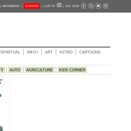
|
MATRIMONY |
E-PAPER
|
LIVE TV
|
CAL 2026
SPIRITUAL
INFO+
ART
ASTRO
CARTOONS
TY
AUTO
AGRICULTURE
KIDS CORNER
ം