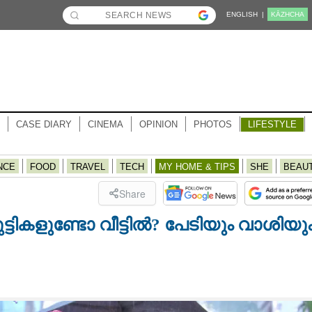
ENGLISH |
KĀZHCHA
CASE DIARY
CINEMA
OPINION
PHOTOS
LIFESTYLE
NCE
FOOD
TRAVEL
TECH
MY HOME & TIPS
SHE
BEAU
Share
ടികളുണ്ടോ വീട്ടിൽ? പേടിയും വാശിയു