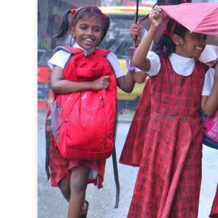
CINEMA
OPINION
PHOTOS
LIFESTYLE
SPIRITUAL
INFO+
ART
ASTRO