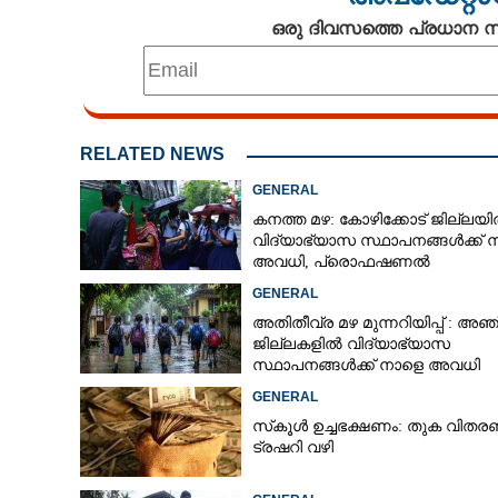
ഒരു ദിവസത്തെ പ്രധാന
സ്‌കൂളിൽ പോക
RELATED NEWS
കുട്ടികളുണ്ടോ വ
മാറ്റാൻ അഞ്ച്
GENERAL
കനത്ത മഴ: കോഴിക്കോട് ജില്ലയ
വിദ്യാഭ്യാസ സ്ഥാപനങ്ങൾക്ക് 
അവധി,​ പ്രൊഫഷണൽ
കോളേജുകൾക്ക് ബാധകമല്ല
GENERAL
അതിതീവ്ര മഴ മുന്നറിയിപ്പ് : അഞ്
ജില്ലകളിൽ വിദ്യാഭ്യാസ
സ്ഥാപനങ്ങൾക്ക് നാളെ അവധി
GENERAL
സ്‌കൂൾ ഉച്ചഭക്ഷണം: തുക വിതര
ട്രഷറി വഴി