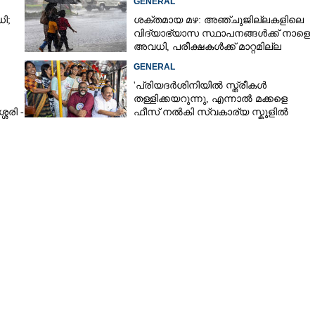
GENERAL
ി;
ശക്തമായ മഴ: അഞ്ചുജില്ലകളിലെ
വിദ്യാഭ്യാസ സ്ഥാപനങ്ങൾക്ക് നാളെ
അവധി, പരീക്ഷകൾക്ക് മാറ്റമില്ല
GENERAL
'പ്രിയദർശിനിയിൽ സ്ത്രീകൾ
തള്ളിക്കയറുന്നു, എന്നാൽ മക്കളെ
േരി -
ഫീസ് നൽകി സ്വകാര്യ സ്കൂളിൽ
ചേർക്കും' വിവാദ പരാമർശവുമായി
മന്ത്രി സി പി ജോൺ