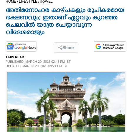
HOME /
LIFESTYLE /
TRAVEL
CINEMA
അതിമനോഹര കാഴ്‌ചകളും രുചികരമായ
ഭക്ഷണവും; ഇതാണ് ഏറ്റവും കുറഞ്ഞ
OPINION
ചെലവിൽ യാത്ര ചെയ്യാവുന്ന
വിദേശരാജ്യം
PHOTOS
Share
LIFESTYLE
1 MIN READ
PUBLISHED: MARCH 20, 2026 02:43 PM IST
UPDATED: MARCH 20, 2026 09:21 PM IST
SPIRITUAL
INFO+
ART
ASTRO