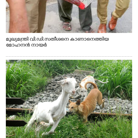
മുഖ്യമന്ത്രി വി.ഡി.സതീശനെ കാണാനെത്തിയ
മോഹനൻ നായർ