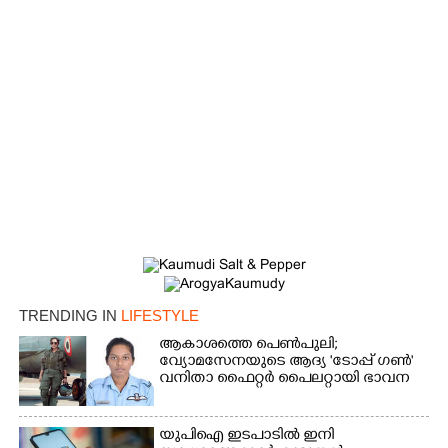
TRENDING IN
LIFESTYLE
ആകാശത്തെ പെൺപുലി;
വ്യോമസേനയുടെ ആദ്യ 'ടോപ്പ് ഗൺ'
വനിതാ ഫൈറ്റർ പൈലറ്റായി ഭാവന
യുപിഐ ഇടപാടിൽ ഇനി