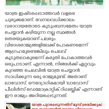
CARTOONS
യാത്ര ഇഷ്‌ടപ്പെടാത്തവർ വളരെ
ചുരുക്കമാണ്. വേനലവധിക്കാലം
LITERATURE
വരാറായതോടെ കുടുംബസമേതം യാത്ര
ചെയ്യാൻ കഴിയുന്ന നല്ല സ്ഥങ്ങൾ
ZOOM
തെരയുകയാണ് പലരും.
വിദേശരാജ്യങ്ങളിലേക്ക് പോകണമെന്ന്
CONTACT US
ആഗ്രഹമുണ്ടെങ്കിലും ചെലവ്
കൂടുതലാകുമെന്ന് കരുതി പോകാത്തവർ
ഒരുപാടാണ്. എന്നാൽ, നിങ്ങൾക്ക് ഏറ്റവും
കുറഞ്ഞ ചെലവിൽ യാത്ര ചെയ്യാൻ
സാധിക്കുന്ന ഒരു രാജ്യമുണ്ട്. അതാണ്
ലാവോസ്. ഔദ്യോഗികമായി 'ലാവോസ്
പീപ്പിൾസ് ഡെമോക്രാറ്റിക് റിപ്പബ്ലിക്' എന്നാണ്
ഈ രാജ്യം അറിയപ്പെടുന്നത്.
യാത്ര പുറപ്പെടുന്നതിന് മുമ്പ് ശ്രദ്ധിക്കുക!