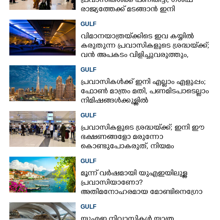
പ്രവാസികൾക്ക് പണികിട്ടി; ഗൾഫ്
രാജ്യത്തേക്ക് മടങ്ങാൻ ഇനി
ഇരട്ടിയിലധികം പണം ചെലവാക്കണം
GULF
വിമാനയാത്രയ്‌ക്കിടെ ഇവ കയ്യിൽ
കരുതുന്ന പ്രവാസികളുടെ ശ്രദ്ധയ്‌ക്ക്;
വൻ അപകടം വിളിച്ചുവരുത്തും,
സൂക്ഷിക്കൂ
GULF
പ്രവാസികൾക്ക് ഇനി എല്ലാം എളുപ്പം;
ഫോൺ മാത്രം മതി,​ പണമിടപാടെല്ലാം
നിമിഷങ്ങൾക്കുള്ളിൽ
GULF
പ്രവാസികളുടെ ശ്രദ്ധയ്‌ക്ക്; ഇനി ഈ
ഭക്ഷണങ്ങളോ മരുന്നോ
കൊണ്ടുപോകരുത്, നിയമം
കർശനമാക്കി യുഎഇ
GULF
മൂന്ന് വർഷമായി യുഎഇയിലുള്ള
പ്രവാസിയാണോ?
അതിമനോഹരമായ മോണ്ടിനെഗ്രോ
രാജ്യം കാണാൻ സുവർണാവസരം
GULF
യുഎഇ നിവാസികൾ യാത്ര