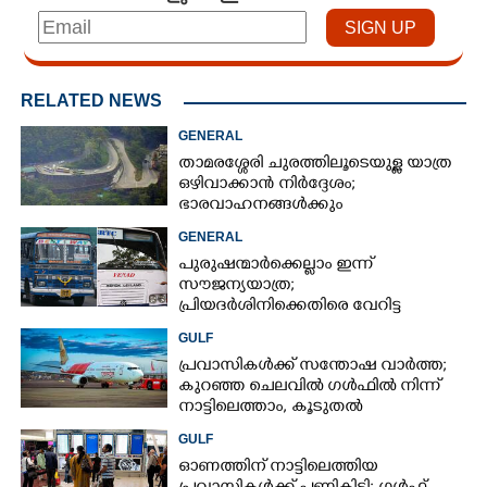
RELATED NEWS
GENERAL
താമരശ്ശേരി ചുരത്തിലൂടെയുള്ള യാത്ര
ഒഴിവാക്കാൻ നിർദ്ദേശം;
ഭാരവാഹനങ്ങൾക്കും
വിനോദസഞ്ചാരികൾക്കും
GENERAL
നിയന്ത്രണം
പുരുഷന്മാർക്കെല്ലാം ഇന്ന്
സൗജന്യയാത്ര;
പ്രിയദർശിനിക്കെതിരെ വേറിട്ട
പ്രതിഷേധവുമായി അങ്കമാലിയിലെ
GULF
സ്വകാര്യ ബസുകൾ
പ്രവാസികൾക്ക് സന്തോഷ വാർത്ത;
കുറഞ്ഞ ചെലവിൽ ഗൾഫിൽ നിന്ന്
നാട്ടിലെത്താം,​ കൂടുതൽ
സർവീസുകളുമായി എയർഇന്ത്യ
GULF
എക്സ്പ്രസ്
ഓണത്തിന് നാട്ടിലെത്തിയ