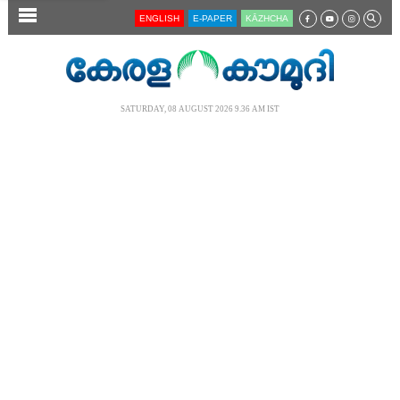
SECTIONS
ENGLISH
E-PAPER
KĀZHCHA
HOME
LATEST
SATURDAY, 08 AUGUST 2026 9.36 AM IST
AUDIO
NOTIFIED NEWS
POLL
KERALA
LOCAL
NEWS 360
CASE DIARY