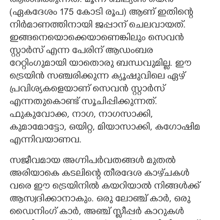
ആരംഭിക്കുന്നത്. മൂന്ന് ബില്യൺ യെൻ
(ഏകദേശം 175 കോടി രൂപ) ആണ് ഇതിന്റെ
നിർമാണത്തിനായി ജപ്പാന് ചെലവായത്.
‌ഇങ്ങനെയൊക്കെയാണെങ്കിലും സെവൻ
സ്റ്റാര്‍സ് എന്ന പേരിന് ആഡംബര
റേറ്റിംഗുമായി യാതൊരു ബന്ധവുമില്ല. ഈ
ട്രെയിന്‍ സഞ്ചരിക്കുന്ന ക്യൂഷുവിലെ ഏഴ്
പ്രവിശ്യകളെയാണ് സെവൻ സ്റ്റാര്‍സ്
എന്നതുകൊണ്ട് സൂചിപ്പിക്കുന്നത്.
ഫുകുവോക്ക, നാഗ, നാഗസാക്കി,
കുമാമോട്ടോ, ഒയിറ്റ, മിയാസാക്കി, കഗോഷിമ
എന്നിവയാണവ.
സജീവമായ അഗ്നിപ‌ർവതങ്ങൾ മുതൽ
അരിയാകെ കടലിന്റെ തീരദേശ കാഴ്‌ചകൾ
വരെ ഈ ട്രെയിനിൽ കയറിയാൽ നിങ്ങൾക്ക്
ആസ്വദിക്കാനാകും. ഒരു ലോഞ്ച് കാർ, ഒരു
ഡൈനിംഗ് കാർ, അഞ്ച് സ്ലീപ്പർ കാറുകൾ