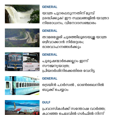
GENERAL
യാത്ര പുറപ്പെടുന്നതിന് മുമ്പ്
ശ്രദ്ധിക്കുക! ഈ സ്ഥലങ്ങളിൽ യാത്രാ
നിരോധനം,​ വിനോദസഞ്ചാരം
ഇപ്പോൾ വേണ്ടെന്ന് മുന്നറിയിപ്പ്
GENERAL
താമരശ്ശേരി ചുരത്തിലൂടെയുള്ള യാത്ര
ഒഴിവാക്കാൻ നിർദ്ദേശം;
ഭാരവാഹനങ്ങൾക്കും
വിനോദസഞ്ചാരികൾക്കും
GENERAL
നിയന്ത്രണം
പുരുഷന്മാർക്കെല്ലാം ഇന്ന്
സൗജന്യയാത്ര;
പ്രിയദർശിനിക്കെതിരെ വേറിട്ട
പ്രതിഷേധവുമായി അങ്കമാലിയിലെ
GENERAL
സ്വകാര്യ ബസുകൾ
ട്രെയിൻ പാർസൽ , ഓൺലൈനിൽ
ബുക്ക് ചെയ്യാം
GULF
പ്രവാസികൾക്ക് സന്തോഷ വാർത്ത;
കുറഞ്ഞ ചെലവിൽ ഗൾഫിൽ നിന്ന്