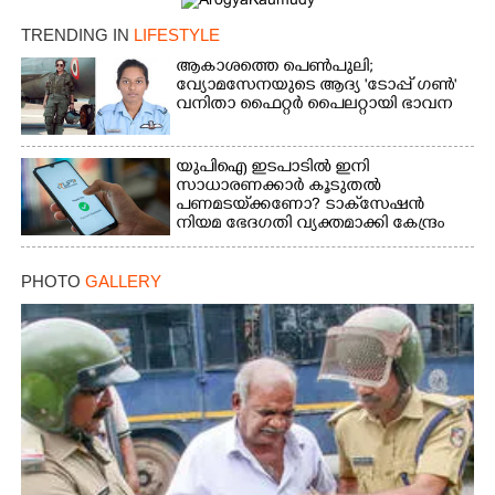
TRENDING IN
LIFESTYLE
ആകാശത്തെ പെൺപുലി;
വ്യോമസേനയുടെ ആദ്യ 'ടോപ്പ് ഗൺ'
വനിതാ ഫൈറ്റർ പൈലറ്റായി ഭാവന
യുപിഐ ഇടപാടിൽ ഇനി
സാധാരണക്കാർ കൂടുതൽ
പണമടയ്‌ക്കണോ?​ ടാക്‌സേഷൻ
നിയമ ഭേദഗതി വ്യക്തമാക്കി കേന്ദ്രം
PHOTO
GALLERY