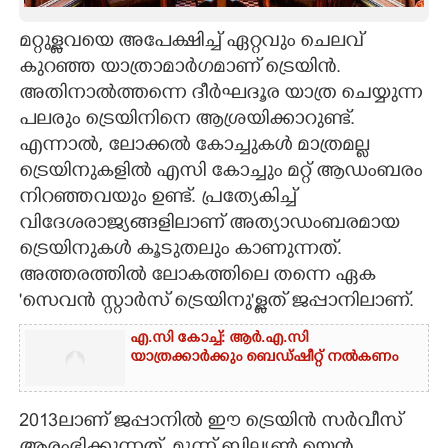
CARTOONS
മറ്റുള്ളവയെ അപേക്ഷിച്ച് ഏറ്റവും ചെലവ്
കുറഞ്ഞ യാത്രാമാർഗമാണ് ട്രെയിൻ.
അതിനാൽത്തന്നെ ദീർഘദൂര യാത്ര ചെയ്യുന്ന
LITERATURE
പലരും ട്രെയിനിനെ ആശ്രയിക്കാറുണ്ട്.
എന്നാൽ, ലോക്കൽ കോച്ചുകൾ മാത്രമല്ല
ZOOM
ട്രെയിനുകളിൽ എസി കോച്ചും മറ്റ് ആഡംബരം
നിറഞ്ഞവയും ഉണ്ട്. പ്രത്യേകിച്ച്
CONTACT US
വിദേശരാജ്യങ്ങളിലാണ് അത്യാഡംബരമായ
ട്രെയിനുകൾ കൂടുതലും കാണുന്നത്.
അത്തരത്തിൽ ലോകത്തിലെ തന്നെ ഏക
'സെവൻ സ്റ്റാർസ് ട്രെയിനു'ള്ളത് ജപ്പാനിലാണ്.
എ.സി കോച്ച്: ആർ.എ.സി
യാത്രക്കാർക്കും ബെഡ്ഷീറ്റ് നൽകണം
2013ലാണ് ജപ്പാനിൽ ഈ ട്രെയിൻ സർവീസ്