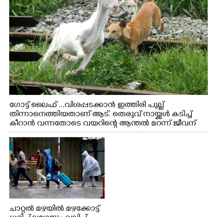
ഗോട്ട് ലൈഫ് ...വിശപ്പടക്കാൻ ഇത്തിരി പുല്ല്
തിന്നാനെത്തിയതാണ് ആട്. തെരുവ് നായ്ക്കൾ കടിച്ച്
കീറാൻ വന്നതോടെ വയറിന്റെ ആന്തൽ മറന്ന് ജീവന്
വേണ്ടിയായി ഓട്ടം. എറണാകുളം വാത്തുരുത്തിയിൽ
നിന്നുള്ള കാഴ്ച
ചാറ്റൽ മഴയിൽ മഴക്കോട്ട്