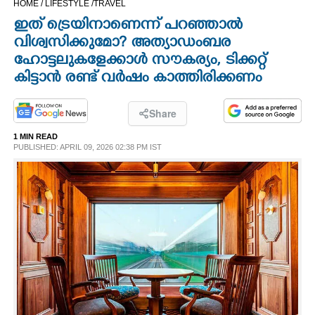
HOME /
LIFESTYLE /
TRAVEL
CINEMA
ഇത് ട്രെയിനാണെന്ന് പറഞ്ഞാൽ
വിശ്വസിക്കുമോ? അത്യാഡംബര
OPINION
ഹോട്ടലുകളേക്കാൾ സൗകര്യം, ടിക്കറ്റ്
കിട്ടാൻ രണ്ട് വർഷം കാത്തിരിക്കണം
PHOTOS
Share
LIFESTYLE
1 MIN READ
PUBLISHED: APRIL 09, 2026 02:38 PM IST
SPIRITUAL
INFO+
ART
ASTRO