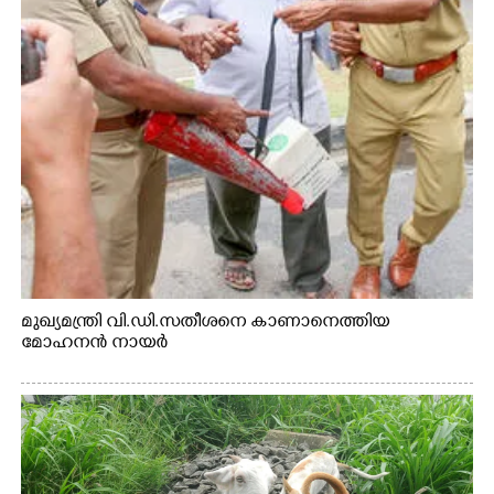
മുഖ്യമന്ത്രി വി.ഡി.സതീശനെ കാണാനെത്തിയ
മോഹനൻ നായർ