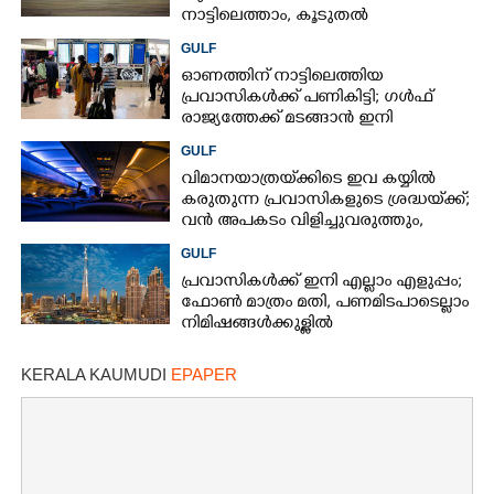
നാട്ടിലെത്താം,​ കൂടുതൽ
സർവീസുകളുമായി എയർഇന്ത്യ
GULF
എക്സ്പ്രസ്
ഓണത്തിന് നാട്ടിലെത്തിയ
പ്രവാസികൾക്ക് പണികിട്ടി; ഗൾഫ്
രാജ്യത്തേക്ക് മടങ്ങാൻ ഇനി
ഇരട്ടിയിലധികം പണം ചെലവാക്കണം
GULF
വിമാനയാത്രയ്‌ക്കിടെ ഇവ കയ്യിൽ
കരുതുന്ന പ്രവാസികളുടെ ശ്രദ്ധയ്‌ക്ക്;
വൻ അപകടം വിളിച്ചുവരുത്തും,
സൂക്ഷിക്കൂ
GULF
പ്രവാസികൾക്ക് ഇനി എല്ലാം എളുപ്പം;
ഫോൺ മാത്രം മതി,​ പണമിടപാടെല്ലാം
നിമിഷങ്ങൾക്കുള്ളിൽ
KERALA KAUMUDI
EPAPER