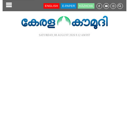
SECTIONS
ENGLISH
E-PAPER
KĀZHCHA
HOME
LATEST
SATURDAY, 08 AUGUST 2026 9.12 AM IST
AUDIO
NOTIFIED NEWS
POLL
KERALA
LOCAL
NEWS 360
CASE DIARY