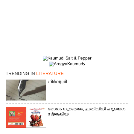
TRENDING IN
LITERATURE
നിർവൃതി
രോ​ഗം​ ​ഗു​രു​​​ത​രം,​​ ​പ്ര​തി​​​വി​ധി​ ​ഹൃ​ദ​​​യ​​​ശ​​​
സ്ത്ര​​​ക്രി​​​യ​