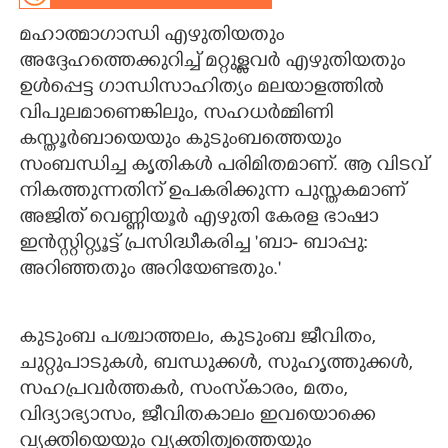
മഹാത്മാഗാന്ധി എഴുതിയതും
CARTOONS
അദ്ദേഹത്തെക്കുറിച്ച് മറ്റുള്ളവർ എഴുതിയതും
ഉൾപ്പെട്ട ഗാന്ധിസാഹിത്യം മലയാളത്തിൽ
LITERATURE
വിപുലമാണെങ്കിലും,​ സഹധർമ്മിണി
കസ്തൂർബായെയും കുടുംബത്തെയും
ZOOM
സംബന്ധിച്ച കൃതികൾ പരിമിതമാണ്. ആ വിടവ്
നികത്തുന്നതിന് ഉപകരിക്കുന്ന പുസ്തകമാണ്
CONTACT US
അജിത് വെണ്ണിയൂർ എഴുതി കേരള ഭാഷാ
ഇൻസ്റ്റിറ്റ്യൂട്ട് പ്രസിദ്ധീകരിച്ച 'ബാ- ബാപ്പു:
അറിഞ്ഞതും അറിയേണ്ടതും."
കുടുംബ പശ്ചാത്തലം, കുടുംബ ജീവിതം,
ചുറ്റുപാടുകൾ, ബന്ധുക്കൾ, സുഹൃത്തുക്കൾ,
സഹപ്രവർത്തകർ, സംസ്‌കാരം, മതം,
വിദ്യാഭ്യാസം, ജീവിതകാലം ഇവയൊക്കെ
വ്യക്തിയെയും വ്യക്തിത്വത്തെയും