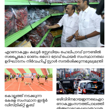
എറണാകുളം കലൂർ സ്റ്റേഡിയം ഹെലിപാഡ് ഗ്രൗണ്ടിൽ
സപ്ളൈകോ ഓണം മെഗാ ട്രേഡ് ഫെയർ സംസ്ഥാനതല
ഉദ്ഘാടനം നിർവഹിച്ച് സ്റ്റാൾ സന്ദർശിക്കുന്ന മുഖ്യമന്ത്രി
വി.ഡി. സതീശൻ. മന്ത്രി അനൂപ് ജേക്കബ് സമീപം
കൊല്ലത്ത് നടക്കുന്ന
ഒഴിവ് ദിനമായ ഇന്നലെ എറ
കേരള സംസ്ഥാന ഇന്റർ
ണാകുളം സൗത്ത് പാലത്തി
ഡിസ്ട്രിക്റ്റ് ക്ലബ്
ൽ അനുഭവപ്പെട്ട ഗതാഗത