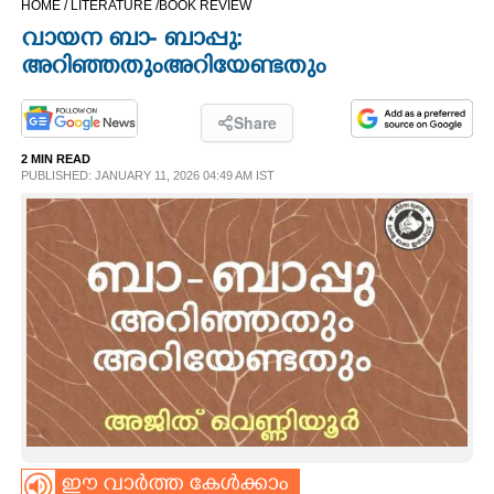
HOME /
LITERATURE /
BOOK REVIEW
CINEMA
വായന ബാ- ബാപ്പു:
അറിഞ്ഞതുംഅറിയേണ്ടതും
OPINION
Share
PHOTOS
2 MIN READ
PUBLISHED: JANUARY 11, 2026 04:49 AM IST
LIFESTYLE
SPIRITUAL
INFO+
ART
ASTRO
ഈ വാർത്ത കേൾക്കാം