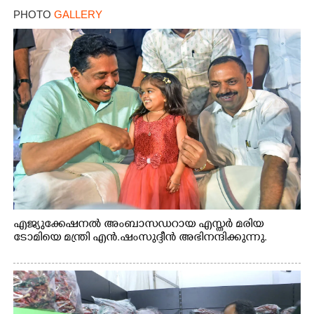
PHOTO
GALLERY
എജ്യുക്കേഷനൽ അംബാസഡറായ എസ്തർ മരിയ
ടോമിയെ മന്ത്രി എൻ.ഷംസുദ്ദീൻ അഭിനന്ദിക്കുന്നു.