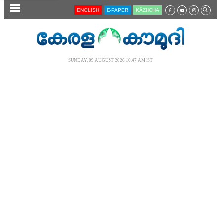
SECTIONS
ENGLISH
E-PAPER
KĀZHCHA
HOME
LATEST
SUNDAY, 09 AUGUST 2026 10.47 AM IST
AUDIO
NOTIFIED NEWS
POLL
KERALA
LOCAL
NEWS 360
CASE DIARY