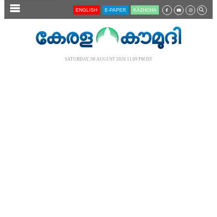
SECTIONS
ENGLISH
E-PAPER
KĀZHCHA
HOME
LATEST
SATURDAY, 08 AUGUST 2026 11.09 PM IST
AUDIO
NOTIFIED NEWS
POLL
KERALA
LOCAL
NEWS 360
CASE DIARY