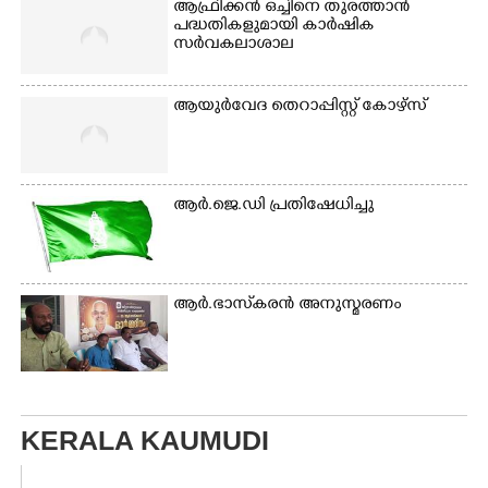
ആഫ്രിക്കൻ ഒച്ചിനെ തുരത്താൻ
പദ്ധതികളുമായി കാർഷിക
സർവകലാശാല
ആയുർവേദ തെറാപ്പിസ്റ്റ് കോഴ്സ്
ആർ.ജെ.ഡി പ്രതിഷേധിച്ചു
ആർ.ഭാസ്‌കരൻ അനുസ്മരണം
KERALA KAUMUDI