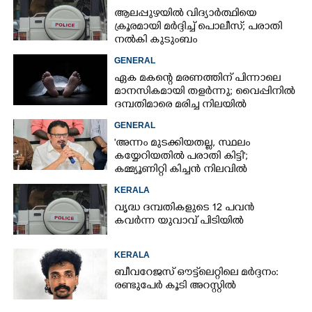
ആലപ്പുഴയിൽ വിദ്യാർത്ഥിയെ
ക്രൂരമായി മർദ്ദിച്ച് പൊലീസ്; പരാതി
നൽകി കുടുംബം
GENERAL
ഏക മകന്റെ മരണത്തിന് പിന്നാലെ
മാനസികമായി തളർന്നു; വൈപ്പിനിൽ
ദമ്പതിമാരെ മരിച്ച നിലയിൽ
കണ്ടെത്തി
GENERAL
'അന്നം മുടക്കിയതല്ല, സ്ഥലം
കയ്യേറിയതിൽ പരാതി കിട്ടി';
കമ്മ്യൂണിറ്റി കിച്ചൻ നിലവിൽ
ആലപ്പുഴയിൽ മാത്രമെന്ന് മന്ത്രി
KERALA
വൃദ്ധ ദമ്പതികളുടെ 12 പവൻ
കവർന്ന യുവാവ് പിടിയിൽ
KERALA
ബീവറേജസ് ഔട്ട്‌ലെറ്റിലെ മർദ്ദനം:
രണ്ടുപേർ കൂടി അറസ്റ്റിൽ