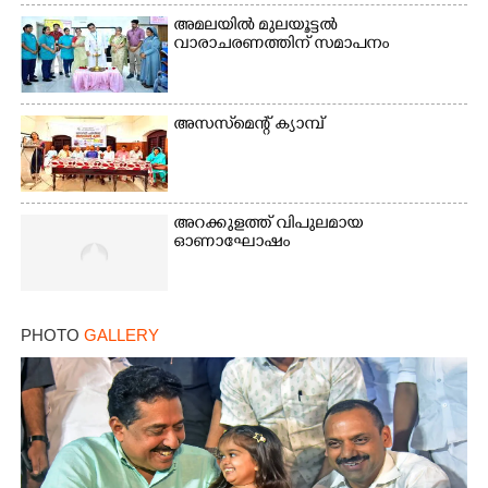
അമലയിൽ മുലയൂട്ടൽ
വാരാചരണത്തിന് സമാപനം
അസസ്‌മെന്റ് ക്യാമ്പ്
×
Share this link
അറക്കുളത്ത് വിപുലമായ
ഓണാഘോഷം
Copy Link
PHOTO
GALLERY