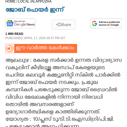
HOME /
LOCAL /
ALAPPUZHA
CINEMA
ജോബ് ഫെയർ ഇന്ന്
OPINION
Share
1 MIN READ
PHOTOS
PUBLISHED: APRIL 17, 2026 09:37 PM IST
ഈ വാർത്ത കേൾക്കാം
LIFESTYLE
ആലപ്പുഴ : കേരള സർക്കാർ ഉന്നത വിദ്യാഭ്യാസ
വകുപ്പിന് കീഴിലുള്ള അസാപ് കേരളയുടെ
SPIRITUAL
ചെറിയ കലവൂർ കമ്മ്യൂണിറ്റി സ്‌കിൽ പാർക്കിൽ
ഇന്ന് ജോബ് ഫെയർ നടക്കും. പ്രമുഖ
INFO+
കമ്പനികൾ പങ്കെടുക്കുന്ന ജോബ് ഡ്രൈവിൽ
വിവിധ മേഖലകളിൽ നിന്നായി നിരവധി
ART
തൊഴിൽ അവസരങ്ങളാണ്
ഉദ്യോഗാർത്ഥികളെ കാത്തിരിക്കുന്നത്.
യോഗ്യത : 10/പ്ളസ് ടു/ടി.ടി.ഐ/ഡിഗ്രി/പി.ജി.
ASTRO