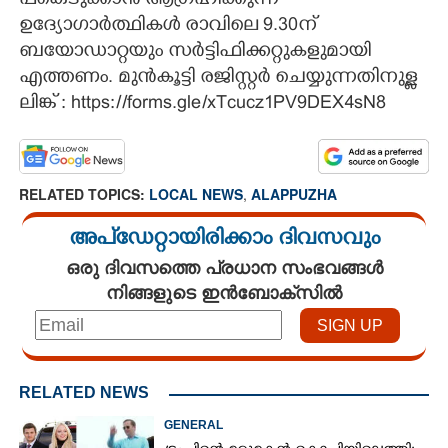
പങ്കെടുക്കാൻ ആഗ്രഹിക്കുന്ന
ഉദ്യോഗാർത്ഥികൾ രാവിലെ 9.30ന്
CARTOONS
ബയോഡാറ്റയും സർട്ടിഫിക്കറ്റുകളുമായി
എത്തണം. മുൻകൂട്ടി രജിസ്റ്റർ ചെയ്യുന്നതിനുള്ള
LITERATURE
ലിങ്ക് : https://forms.gle/xTcucz1PV9DEX4sN8
ZOOM
RELATED TOPICS:
LOCAL NEWS
,
ALAPPUZHA
CONTACT US
അപ്ഡേറ്റായിരിക്കാം ദിവസവും
ഒരു ദിവസത്തെ പ്രധാന സംഭവങ്ങൾ
നിങ്ങളുടെ ഇൻബോക്സിൽ
RELATED NEWS
GENERAL