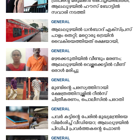
ട്രംപിന്റെ മരുമകൻ കൊച്ചിയിലെത്തി;
ആലപ്പുഴയിൽ ഹൗസ് ബോട്ടിൽ
സവാരി നടത്തി
GENERAL
ആലപ്പുഴയിൽ ധൻബാദ് എക്‌സ്പ്രസ്
പാളം തെറ്റി; മറ്റൊരു ട്രെയിൻ
വൈകിയെത്തിയത് രക്ഷയായി,
ഒഴിവായത് വൻ ദുരന്തം
GENERAL
മഴക്കെടുതിയിൽ വീണ്ടും മരണം;
ആലപ്പുഴയിൽ വെള്ളക്കെട്ടിൽ വീണ്
ഒരാൾ മരിച്ചു
GENERAL
മുണ്ടിന്റെ പരസ്യത്തിനായി
ക്ഷേത്രത്തിനുള്ളിൽ റീൽസ്
ചിത്രീകരണം, പൊലീസിൽ പരാതി
GENERAL
പവർ കട്ടിന്റെ പേരിൽ മുഖ്യമന്ത്രിയെ
വിമർശിച്ച് വീഡിയോ; ആലപ്പുഴയിൽ
പിഡിപി പ്രവർത്തകന്റെ ഫോൺ
പൊലീസ് പിടിച്ചെടുത്തു
GENERAL