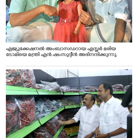
എജ്യുക്കേഷനൽ അംബാസഡറായ എസ്തർ മരിയ
ടോമിയെ മന്ത്രി എൻ.ഷംസുദ്ദീൻ അഭിനന്ദിക്കുന്നു.