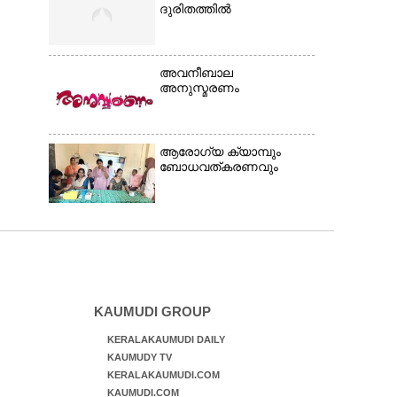
ദുരിതത്തിൽ
അവനീബാല
അനുസ്മരണം
ആരോഗ്യ ക്യാമ്പും
ബോധവത്കരണവും
KAUMUDI GROUP
KERALAKAUMUDI DAILY
KAUMUDY TV
KERALAKAUMUDI.COM
KAUMUDI.COM