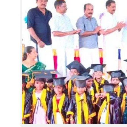
CINEMA
OPINION
PHOTOS
LIFESTYLE
SPIRITUAL
INFO+
ART
ASTRO