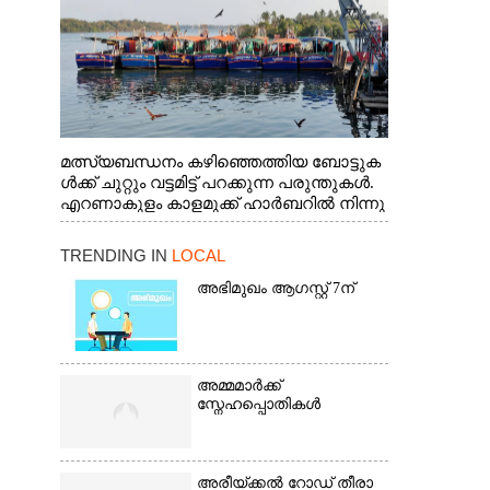
മത്സ്യബന്ധനം കഴിഞ്ഞെത്തിയ ബോട്ടുക
ൾക്ക് ചുറ്റും വട്ടമിട്ട് പറക്കുന്ന പരുന്തുകൾ.
എറണാകുളം കാളമുക്ക് ഹാർബറിൽ നിന്നു
ള്ള കാഴ്ച
TRENDING IN
LOCAL
അഭിമുഖം ആഗസ്റ്റ് 7ന്
അമ്മമാർക്ക്
സ്നേഹപ്പൊതികൾ
അരീയ്ക്കൽ റോഡ് തീരാ