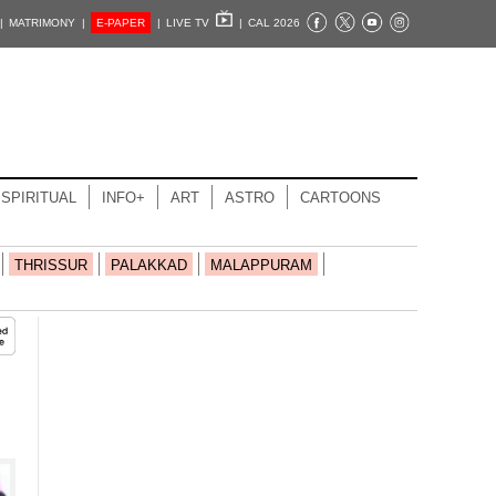
|
MATRIMONY |
E-PAPER
|
LIVE TV
|
CAL 2026
SPIRITUAL
INFO+
ART
ASTRO
CARTOONS
THRISSUR
PALAKKAD
MALAPPURAM