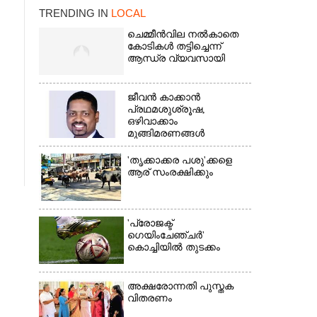
TRENDING IN
LOCAL
ചെമ്മീൻവില നൽകാതെ
കോടികൾ തട്ടിച്ചെന്ന്
ആന്ധ്ര വ്യവസായി
ജീവൻ കാക്കാൻ
പ്രഥമശുശ്രൂഷ,
ഒഴിവാക്കാം
×
മുങ്ങിമരണങ്ങൾ
'തൃക്കാക്കര പശു'ക്കളെ
ആര് സംരക്ഷിക്കും
'പ്രോജക്ട്
ഗെയിംചേഞ്ചർ'
കൊച്ചിയിൽ തുടക്കം
അക്ഷരോന്നതി പുസ്തക
വിതരണം