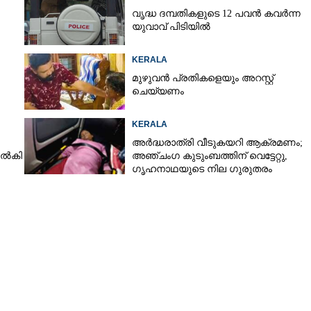
വൃദ്ധ ദമ്പതികളുടെ 12 പവൻ കവർന്ന
യുവാവ് പിടിയിൽ
KERALA
മുഴുവൻ പ്രതികളെയും അറസ്റ്റ്
ചെയ്യണം
KERALA
അർദ്ധരാത്രി വീടുകയറി ആക്രമണം;
നൽകി
അഞ്ചംഗ കുടുംബത്തിന് വെട്ടേറ്റു,
Share this link
ഗൃഹനാഥയുടെ നില ഗുരുതരം
Copy Link
സെറിമണിയും അഡ്മിഷൻ