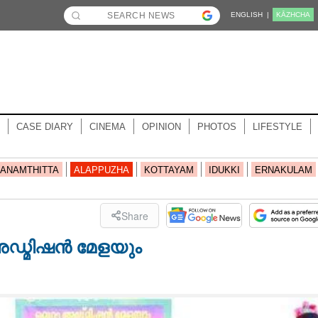
ENGLISH |
KĀZHCHA
CASE DIARY
CINEMA
OPINION
PHOTOS
LIFESTYLE
ANAMTHITTA
ALAPPUZHA
KOTTAYAM
IDUKKI
ERNAKULAM
Share
ഡ്മിഷൻ മേളയും