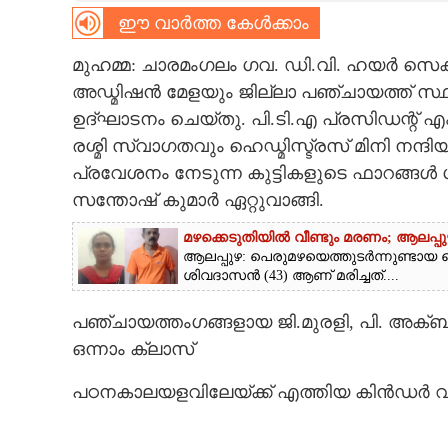
ഈ വാർത്ത കേൾക്കാം
CARTOONS
മുഹമ്മ: ചാരമംഗലം ഗവ. ഡി.വി. ഹയർ സെക്ക
അഡ്മിഷൻ മേളയും ജില്ലാ പഞ്ചായത്ത് സ്
LITERATURE
ഉദ്ഘാടനം ചെയ്തു. പി.ടി.എ പ്രസിഡന്റ് എം.
രശ്മി സ്വാഗതവും ഹെഡ്മിസ്ട്രസ് മിനി നന്ദ
ZOOM
പ്രവേശനം നേടുന്ന കുട്ടികളുടെ ഫാറങ്ങൾ 
സന്തോഷ് കുമാർ ഏറ്റുവാങ്ങി.
CONTACT US
മഴക്കെടുതിയിൽ വീണ്ടും മരണം; ആലപ്പുഴ
ആലപ്പുഴ: പെരുമഴയെത്തുടർന്നുണ്ടായ വ
ശിവദാസൻ (43) ആണ് മരിച്ചത്....
പഞ്ചായത്തംഗങ്ങളായ ജി.മുരളി, പി. അക്ബ
ഒന്നാം ക്ലാസ്
പഠനകാലയളവിലേയ്ക്ക് എത്തിയ കിൻഡർ വിഭാ