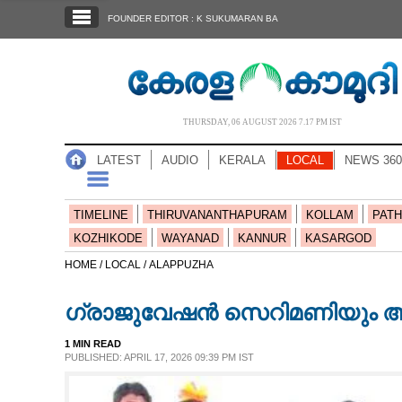
SECTIONS
FOUNDER EDITOR : K SUKUMARAN BA
HOME
LATEST
AUDIO
THURSDAY, 06 AUGUST 2026 7.17 PM IST
NOTIFIED NEWS
LATEST
AUDIO
KERALA
LOCAL
NEWS 360
POLL
KERALA
TIMELINE
THIRUVANANTHAPURAM
KOLLAM
PATH
KOZHIKODE
WAYANAD
KANNUR
KASARGOD
LOCAL
HOME /
LOCAL /
ALAPPUZHA
ഗ്രാജുവേഷൻ സെറിമണിയും അ
NEWS 360
1 MIN READ
PUBLISHED: APRIL 17, 2026 09:39 PM IST
CASE DIARY