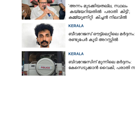
'അന്നം മുടക്കിയതല്ല, സ്ഥലം
കയ്യേറിയതിൽ പരാതി കിട്ടി';
കമ്മ്യൂണിറ്റി കിച്ചൻ നിലവിൽ
ആലപ്പുഴയിൽ മാത്രമെന്ന് മന്ത്രി
KERALA
ബീവറേജസ് ഔട്ട്‌ലെറ്റിലെ മർദ്ദനം:
രണ്ടുപേർ കൂടി അറസ്റ്റിൽ
KERALA
ബിവറേജസിന് മുന്നിലെ മർദ്ദനം:
കേസെടുക്കാൻ വൈകി, പരാതി 
ഗ്രാജുവേഷൻ 
മേളയും