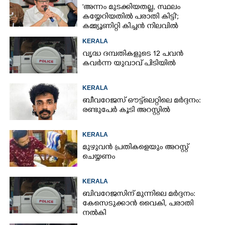
'അന്നം മുടക്കിയതല്ല, സ്ഥലം
കയ്യേറിയതിൽ പരാതി കിട്ടി';
കമ്മ്യൂണിറ്റി കിച്ചൻ നിലവിൽ
ആലപ്പുഴയിൽ മാത്രമെന്ന് മന്ത്രി
KERALA
വൃദ്ധ ദമ്പതികളുടെ 12 പവൻ
കവർന്ന യുവാവ് പിടിയിൽ
KERALA
ബീവറേജസ് ഔട്ട്‌ലെറ്റിലെ മർദ്ദനം:
രണ്ടുപേർ കൂടി അറസ്റ്റിൽ
KERALA
മുഴുവൻ പ്രതികളെയും അറസ്റ്റ്
ചെയ്യണം
KERALA
ബിവറേജസിന് മുന്നിലെ മർദ്ദനം:
കേസെടുക്കാൻ വൈകി, പരാതി
നൽകി