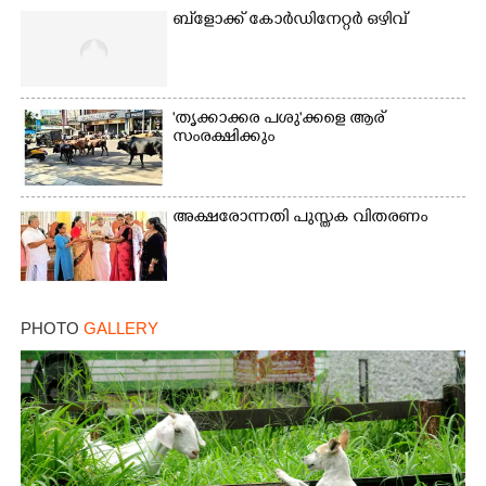
ബ്‌ളോക്ക് കോർഡിനേറ്റർ ഒഴിവ്
Copy Link
'തൃക്കാക്കര പശു'ക്കളെ ആര്
സംരക്ഷിക്കും
അക്ഷരോന്നതി പുസ്തക വിതരണം
PHOTO
GALLERY