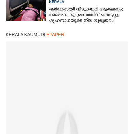
KERALA
അർദ്ധരാത്രി വീടുകയറി ആക്രമണം;
അഞ്ചംഗ കുടുംബത്തിന് വെട്ടേറ്റു,
ഗൃഹനാഥയുടെ നില ഗുരുതരം
KERALA KAUMUDI
EPAPER