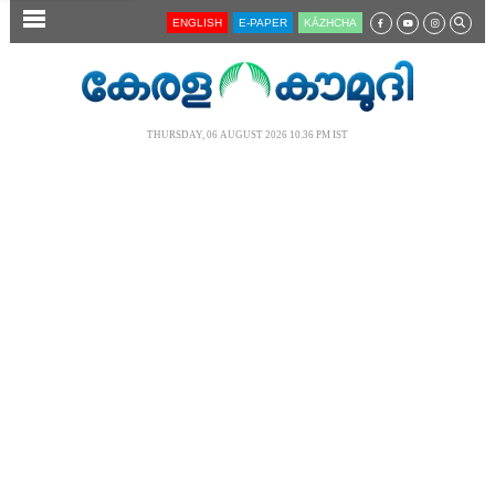
SECTIONS
ENGLISH
E-PAPER
KĀZHCHA
HOME
LATEST
THURSDAY, 06 AUGUST 2026 10.36 PM IST
AUDIO
NOTIFIED NEWS
POLL
KERALA
LOCAL
NEWS 360
CASE DIARY