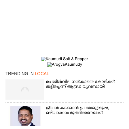
TRENDING IN
LOCAL
ചെമ്മീൻവില നൽകാതെ കോടികൾ
തട്ടിച്ചെന്ന് ആന്ധ്ര വ്യവസായി
ജീവൻ കാക്കാൻ പ്രഥമശുശ്രൂഷ,
×
Share this link
ഒഴിവാക്കാം മുങ്ങിമരണങ്ങൾ