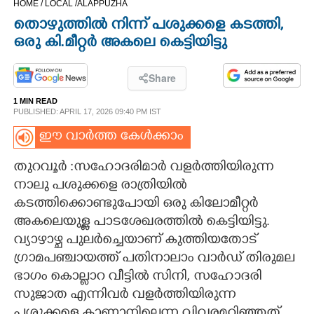
HOME /
LOCAL /
ALAPPUZHA
CINEMA
തൊഴുത്തിൽ നിന്ന് പശുക്കളെ കടത്തി,
ഒരു കി.മീറ്റർ അകലെ കെട്ടിയിട്ടു
OPINION
Share
PHOTOS
1 MIN READ
PUBLISHED: APRIL 17, 2026 09:40 PM IST
LIFESTYLE
ഈ വാർത്ത കേൾക്കാം
തുറവൂർ :സഹോദരിമാർ വളർത്തിയിരുന്ന
SPIRITUAL
നാലു പശുക്കളെ രാത്രിയിൽ
കടത്തിക്കൊണ്ടുപോയി ഒരു കിലോമീറ്റർ
INFO+
അകലെയുള്ള പാടശേഖരത്തിൽ കെട്ടിയിട്ടു.
വ്യാഴാഴ്ച പുലർച്ചെയാണ് കുത്തിയതോട്
ഗ്രാമപഞ്ചായത്ത് പതിനാലാം വാർഡ് തിരുമല
ART
ഭാഗം കൊല്ലാറ വീട്ടിൽ സിനി, സഹോദരി
സുജാത എന്നിവർ വളർത്തിയിരുന്ന
ASTRO