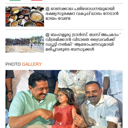
Copy Link
@​​​​​​​ ഓണക്കാല പരിശോധനയുമായി
ഭക്ഷ്യസുരക്ഷാ വകുപ്പ് ലാഭം നേടാൻ
മായം വേണ്ട
@ ബംഗളൂരു ട്രാൻസ്. ബസ് അപകടം '
വി​ശ്ര​മിക്കാൻ വിടാതെ ഡ്രൈ​വ​ർ​ക്ക്
ഡ്യൂട്ടി നൽകി ' ആരോപണവുമായി
മരിച്ചവരുടെ ബന്ധുക്കൾ
PHOTO
GALLERY