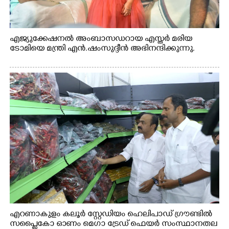
എജ്യുക്കേഷനൽ അംബാസഡറായ എസ്തർ മരിയ
ടോമിയെ മന്ത്രി എൻ.ഷംസുദ്ദീൻ അഭിനന്ദിക്കുന്നു.
എറണാകുളം കലൂർ സ്റ്റേഡിയം ഹെലിപാഡ് ഗ്രൗണ്ടിൽ
സപ്ളൈകോ ഓണം മെഗാ ട്രേഡ് ഫെയർ സംസ്ഥാനതല