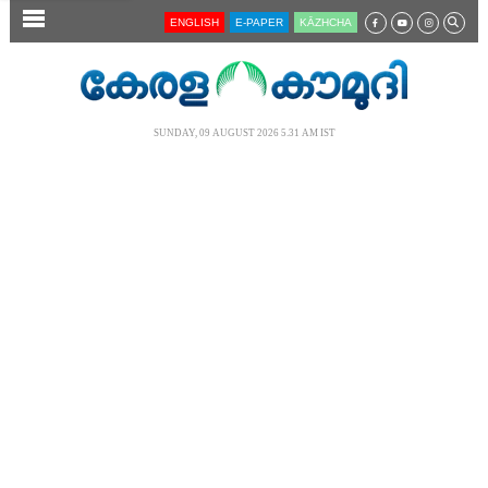
SECTIONS
ENGLISH
E-PAPER
KĀZHCHA
HOME
LATEST
SUNDAY, 09 AUGUST 2026 5.31 AM IST
AUDIO
NOTIFIED NEWS
POLL
KERALA
LOCAL
NEWS 360
CASE DIARY