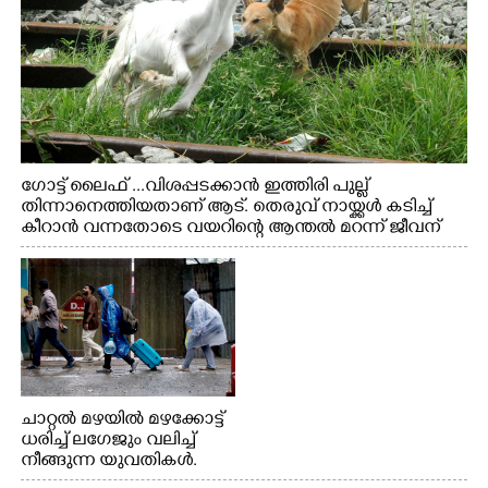
ഗോട്ട് ലൈഫ് ...വിശപ്പടക്കാൻ ഇത്തിരി പുല്ല്
തിന്നാനെത്തിയതാണ് ആട്. തെരുവ് നായ്ക്കൾ കടിച്ച്
കീറാൻ വന്നതോടെ വയറിന്റെ ആന്തൽ മറന്ന് ജീവന്
വേണ്ടിയായി ഓട്ടം. എറണാകുളം വാത്തുരുത്തിയിൽ
നിന്നുള്ള കാഴ്ച
ചാറ്റൽ മഴയിൽ മഴക്കോട്ട്
ധരിച്ച് ലഗേജും വലിച്ച്
നീങ്ങുന്ന യുവതികൾ.
എറണാകുളം മേനകയിൽ