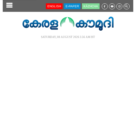
SECTIONS
ENGLISH
E-PAPER
KĀZHCHA
HOME
LATEST
SATURDAY, 08 AUGUST 2026 3.56 AM IST
AUDIO
NOTIFIED NEWS
POLL
KERALA
LOCAL
NEWS 360
CASE DIARY