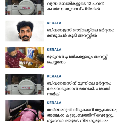
വൃദ്ധ ദമ്പതികളുടെ 12 പവൻ
കവർന്ന യുവാവ് പിടിയിൽ
KERALA
ബീവറേജസ് ഔട്ട്‌ലെറ്റിലെ മർദ്ദനം:
രണ്ടുപേർ കൂടി അറസ്റ്റിൽ
KERALA
മുഴുവൻ പ്രതികളെയും അറസ്റ്റ്
ചെയ്യണം
KERALA
ബിവറേജസിന് മുന്നിലെ മർദ്ദനം:
കേസെടുക്കാൻ വൈകി, പരാതി
നൽകി
KERALA
അർദ്ധരാത്രി വീടുകയറി ആക്രമണം;
അഞ്ചംഗ കുടുംബത്തിന് വെട്ടേറ്റു,
ഗൃഹനാഥയുടെ നില ഗുരുതരം