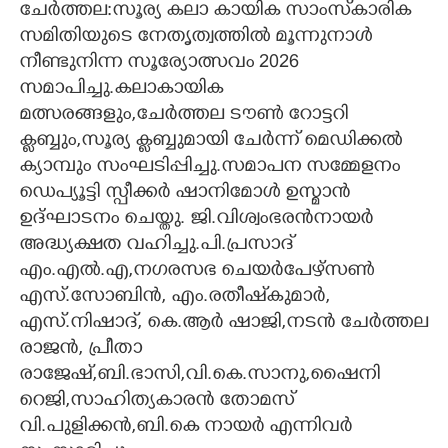
ചേർത്തല:സൂര്യ കലാ കായിക സാംസ്‌കാരിക
സമിതിയുടെ നേതൃത്വത്തിൽ മൂന്നുനാൾ
CARTOONS
നീണ്ടുനിന്ന സൂര്യോത്സവം 2026
സമാപിച്ചു.കലാകായിക
LITERATURE
മത്സരങ്ങളും,ചേർത്തല ടൗൺ റോട്ടറി
ക്ലബ്ബും,സൂര്യ ക്ലബ്ബുമായി ചേർന്ന് മെഡിക്കൽ
ZOOM
ക്യാമ്പും സംഘടിപ്പിച്ചു.സമാപന സമ്മേളനം
ഡെപ്യൂട്ടി സ്പീക്കർ ഷാനിമോൾ ഉസ്മാൻ
CONTACT US
ഉദ്ഘാടനം ചെയ്തു. ജി.വിശ്വംഭരൻനായർ
അദ്ധ്യക്ഷത വഹിച്ചു.പി.പ്രസാദ്
എം.എൽ.എ,നഗരസഭ ചെയർപേഴ്സൺ
എസ്.സോബിൻ, എം.രതീഷ്‌കുമാർ,
എസ്.നിഷാദ്, കെ.ആർ ഷാജി,നടൻ ചേർത്തല
രാജൻ, പ്രീതാ
രാജേഷ്,ബി.ഭാസി,വി.കെ.സാനു,ഷൈനി
റെജി,സാഹിത്യകാരൻ തോമസ്
വി.പുളിക്കൻ,ബി.കെ നായർ എന്നിവർ