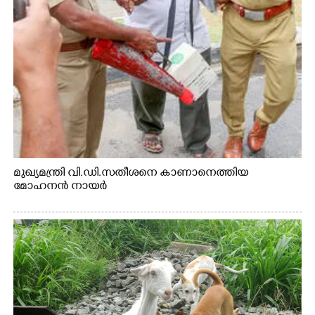
മുഖ്യമന്ത്രി വി.ഡി.സതീശനെ കാണാനെത്തിയ
മോഹനൻ നായർ