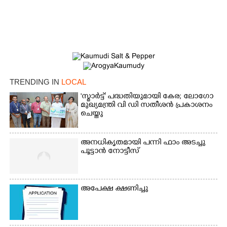
TRENDING IN
LOCAL
'സ്മാർട്ട്' പദ്ധതിയുമായി കേര; ലോഗോ
മുഖ്യമന്ത്രി വി ഡി സതീശൻ പ്രകാശനം
ചെയ്തു
അനധികൃതമായി പന്നി ഫാം അടച്ചു
പൂട്ടാൻ നോട്ടീസ്
×
Share this link
അപേക്ഷ ക്ഷണിച്ചു