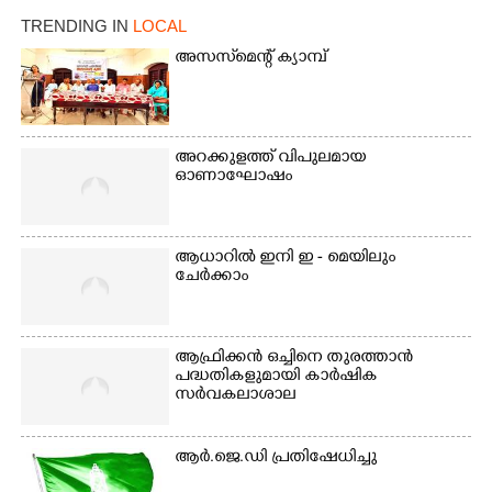
നിന്നുള്ള കാഴ്ച
TRENDING IN
LOCAL
അസസ്‌മെന്റ് ക്യാമ്പ്
അറക്കുളത്ത് വിപുലമായ
ഓണാഘോഷം
ആധാറിൽ ഇനി ഇ - മെയിലും
ചേർക്കാം
ആഫ്രിക്കൻ ഒച്ചിനെ തുരത്താൻ
പദ്ധതികളുമായി കാർഷിക
സർവകലാശാല
ആർ.ജെ.ഡി പ്രതിഷേധിച്ചു