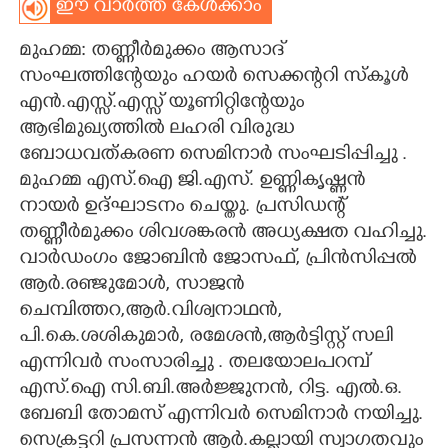
ഈ വാർത്ത കേൾക്കാം
CARTOONS
മുഹമ്മ: തണ്ണീർമുക്കം ആസാദ്
സംഘത്തിന്റേയും ഹയർ സെക്കന്ററി സ്കൂൾ
LITERATURE
എൻ.എസ്സ്.എസ്സ് യൂണിറ്റിന്റേയും
ആഭിമുഖ്യത്തിൽ ലഹരി വിരുദ്ധ
ZOOM
ബോധവത്കരണ സെമിനാർ സംഘടിപ്പിച്ചു .
മുഹമ്മ എസ്.ഐ ജി.എസ്. ഉണ്ണികൃഷ്ണൻ
നായർ ഉദ്ഘാടനം ചെയ്തു. പ്രസിഡന്റ്
CONTACT US
തണ്ണീർമുക്കം ശിവശങ്കരൻ അധ്യക്ഷത വഹിച്ചു.
വാർഡംഗം ജോബിൻ ജോസഫ്, പ്രിൻസിപ്പൽ
ആർ.രഞ്ജുമോൾ, സാജൻ
ചെമ്പിത്തറ,ആർ.വിശ്വനാഥൻ,
പി.കെ.ശശികുമാർ, രമേശൻ,ആർട്ടിസ്റ്റ് സലി
എന്നിവർ സംസാരിച്ചു . തലയോലപറമ്പ്
എസ്.ഐ സി.ബി.അർജ്ജുനൻ, റിട്ട. എൽ.ഒ.
ബേബി തോമസ് എന്നിവർ സെമിനാർ നയിച്ചു.
സെക്രട്ടറി പ്രസന്നൻ ആർ.കല്ലായി സ്വാഗതവും