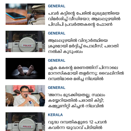
GENERAL
പവർ കട്ടിന്റെ പേരിൽ മുഖ്യമന്ത്രിയെ
വിമർശിച്ച് വീഡിയോ; ആലപ്പുഴയിൽ
പിഡിപി പ്രവർത്തകന്റെ ഫോൺ
പൊലീസ് പിടിച്ചെടുത്തു
GENERAL
ആലപ്പുഴയിൽ വിദ്യാർത്ഥിയെ
ക്രൂരമായി മർദ്ദിച്ച് പൊലീസ്; പരാതി
നൽകി കുടുംബം
GENERAL
ഏക മകന്റെ മരണത്തിന് പിന്നാലെ
മാനസികമായി തളർന്നു; വൈപ്പിനിൽ
ദമ്പതിമാരെ മരിച്ച നിലയിൽ
കണ്ടെത്തി
GENERAL
'അന്നം മുടക്കിയതല്ല, സ്ഥലം
കയ്യേറിയതിൽ പരാതി കിട്ടി';
കമ്മ്യൂണിറ്റി കിച്ചൻ നിലവിൽ
ആലപ്പുഴയിൽ മാത്രമെന്ന് മന്ത്രി
KERALA
വൃദ്ധ ദമ്പതികളുടെ 12 പവൻ
കവർന്ന യുവാവ് പിടിയിൽ