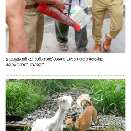
മുഖ്യമന്ത്രി വി.ഡി.സതീശനെ കാണാനെത്തിയ
മോഹനൻ നായർ