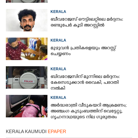
KERALA
ബീവറേജസ് ഔട്ട്‌ലെറ്റിലെ മർദ്ദനം:
രണ്ടുപേർ കൂടി അറസ്റ്റിൽ
KERALA
മുഴുവൻ പ്രതികളെയും അറസ്റ്റ്
ചെയ്യണം
KERALA
ബിവറേജസിന് മുന്നിലെ മർദ്ദനം:
കേസെടുക്കാൻ വൈകി, പരാതി
നൽകി
KERALA
അർദ്ധരാത്രി വീടുകയറി ആക്രമണം;
അഞ്ചംഗ കുടുംബത്തിന് വെട്ടേറ്റു,
ഗൃഹനാഥയുടെ നില ഗുരുതരം
KERALA KAUMUDI
EPAPER