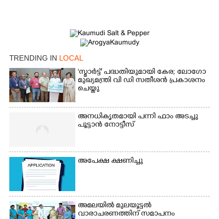
TRENDING IN
LOCAL
'സ്മാർട്ട്' പദ്ധതിയുമായി കേര; ലോഗോ
മുഖ്യമന്ത്രി വി ഡി സതീശൻ പ്രകാശനം
ചെയ്തു
അനധികൃതമായി പന്നി ഫാം അടച്ചു
പൂട്ടാൻ നോട്ടീസ്
അപേക്ഷ ക്ഷണിച്ചു
അമലയിൽ മുലയൂട്ടൽ
വാരാചരണത്തിന് സമാപനം