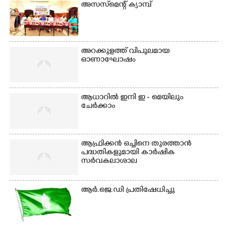
അസസ്‌മെന്റ് ക്യാമ്പ്
അറക്കുളത്ത് വിപുലമായ
ഓണാഘോഷം
ആധാറിൽ ഇനി ഇ - മെയിലും
ചേർക്കാം
ആഫ്രിക്കൻ ഒച്ചിനെ തുരത്താൻ
പദ്ധതികളുമായി കാർഷിക
സർവകലാശാല
ആർ.ജെ.ഡി പ്രതിഷേധിച്ചു