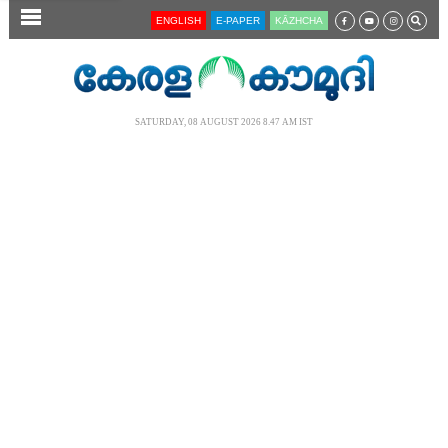
SECTIONS
ENGLISH
E-PAPER
KĀZHCHA
HOME
LATEST
SATURDAY, 08 AUGUST 2026 8.47 AM IST
AUDIO
NOTIFIED NEWS
POLL
KERALA
LOCAL
NEWS 360
CASE DIARY