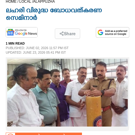
HOME /
LOCAL /
ALAPPUZHA
CINEMA
ലഹരി വിരുദ്ധ ബോധവത്കരണ
സെമിനാർ
OPINION
Share
PHOTOS
1 MIN READ
PUBLISHED: JUNE 02, 2026 11:57 PM IST
UPDATED: JUNE 23, 2026 05:41 PM IST
LIFESTYLE
SPIRITUAL
INFO+
ART
ASTRO