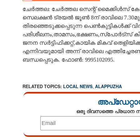
CINEMA
ചേർത്തല: ചേർത്തല സെന്റ് മൈക്കിൾസ് കോളേജ
സെലക്ഷൻ ട്രയൽ ജൂൺ 8ന് രാവിലെ 7.30മു
OPINION
തിരഞ്ഞെടുക്കപ്പെടുന്ന പെൺകുട്ടികൾക്ക് 
പരിശീലനം,താമസം,ഭക്ഷണം,സ്‌പോർട്സ് കിറ്
PHOTOS
ജനന സർട്ടിഫിക്കറ്റ്,കായിക മികവ് തെളിയിക്ക
എന്നിവയുമായി അന്ന് രാവിലെ എത്തിച്ചേര
ബന്ധപ്പെടുക. ഫോൺ: 9995102095.
LIFESTYLE
SPIRITUAL
RELATED TOPICS:
LOCAL NEWS
,
ALAPPUZHA
INFO+
അപ്ഡേറ്റാ
ഒരു ദിവസത്തെ പ്രധാന
ART
ASTRO