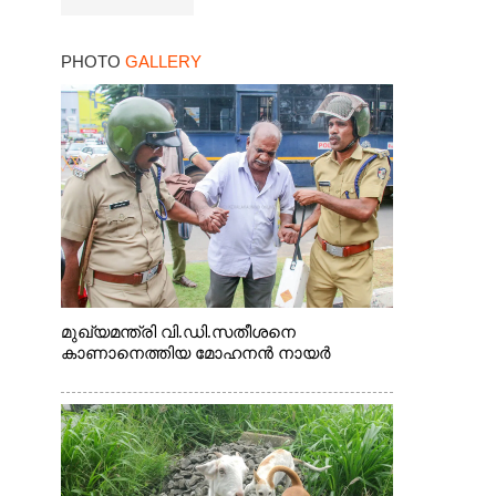
PHOTO
GALLERY
മുഖ്യമന്ത്രി വി.ഡി.സതീശനെ
കാണാനെത്തിയ മോഹനൻ നായർ