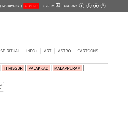
|
MATRIMONY |
E-PAPER
|
LIVE TV
|
CAL 2026
SPIRITUAL
INFO+
ART
ASTRO
CARTOONS
THRISSUR
PALAKKAD
MALAPPURAM