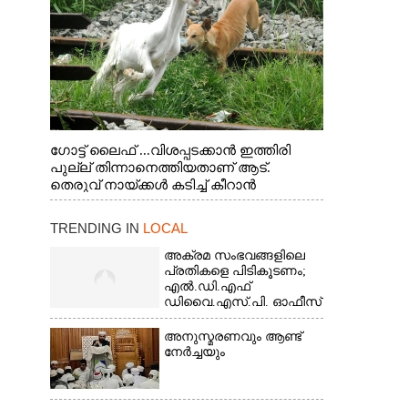
ഗോട്ട് ലൈഫ് ...വിശപ്പടക്കാൻ ഇത്തിരി
പുല്ല് തിന്നാനെത്തിയതാണ് ആട്.
തെരുവ് നായ്ക്കൾ കടിച്ച് കീറാൻ
വന്നതോടെ വയറിന്റെ ആന്തൽ മറന്ന്
ജീവന് വേണ്ടിയായി ഓട്ടം. എറണാകുളം
TRENDING IN
LOCAL
വാത്തുരുത്തിയിൽ നിന്നുള്ള കാഴ്ച
അക്രമ സംഭവങ്ങളിലെ
പ്രതികളെ പിടികൂടണം;
എൽ.ഡി.എഫ്
ഡിവൈ.എസ്.പി. ഓഫീസ്
മാർച്ച്
അനുസ്മരണവും ആണ്ട്
നേർച്ചയും