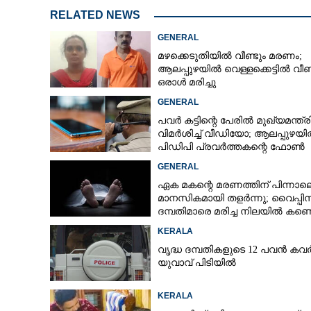
RELATED NEWS
CARTOONS
GENERAL
മഴക്കെടുതിയിൽ വീണ്ടും മരണം;
LITERATURE
ആലപ്പുഴയിൽ വെള്ളക്കെട്ടിൽ വീണ
ഒരാൾ മരിച്ചു
GENERAL
ZOOM
പവർ കട്ടിന്റെ പേരിൽ മുഖ്യമന്ത്
വിമർശിച്ച് വീഡിയോ; ആലപ്പുഴയ
CONTACT US
പിഡിപി പ്രവർത്തകന്റെ ഫോൺ
പൊലീസ് പിടിച്ചെടുത്തു
GENERAL
ഏക മകന്റെ മരണത്തിന് പിന്നാല
മാനസികമായി തളർന്നു; വൈപ്പി
ദമ്പതിമാരെ മരിച്ച നിലയിൽ കണ്ടെ
KERALA
വൃദ്ധ ദമ്പതികളുടെ 12 പവൻ കവർ
യുവാവ് പിടിയിൽ
KERALA