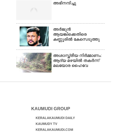
അഭിനന്ദിച്ചു
അർജുൻ
ആയങ്കിക്കെതിരെ
കണ്ണൂരിൽ കേസെടുത്തു
അശാസ്ത്രീയ നിർമ്മാണം:
ആദ്യ മഴയിൽ തകർന്ന്
മലയോര ഹൈവേ
KAUMUDI GROUP
KERALAKAUMUDI DAILY
KAUMUDY TV
KERALAKAUMUDI.COM