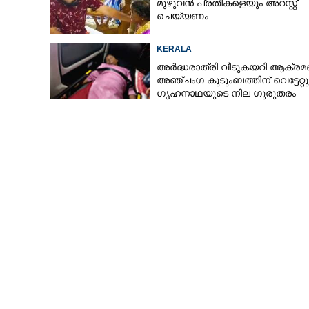
മുഴുവൻ പ്രതികളെയും അറസ്റ്റ്
ചെയ്യണം
KERALA
അർദ്ധരാത്രി വീടുകയറി ആക്രമ
അഞ്ചംഗ കുടുംബത്തിന് വെട്ടേറ്റു
ഗൃഹനാഥയുടെ നില ഗുരുതരം