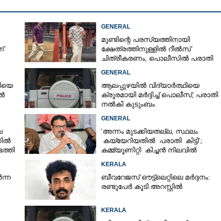
GENERAL
മുണ്ടിന്റെ പരസ്യത്തിനായി
്
ക്ഷേത്രത്തിനുള്ളിൽ റീൽസ്
ചിത്രീകരണം, പൊലീസിൽ പരാതി
GENERAL
രിയെ
ആലപ്പുഴയിൽ വിദ്യാർത്ഥിയെ
ിൽ
ക്രൂരമായി മർദ്ദിച്ച് പൊലീസ്; പരാതി
നൽകി കുടുംബം
GENERAL
െ
'അന്നം മുടക്കിയതല്ല, സ്ഥലം
നിൽ
കയ്യേറിയതിൽ പരാതി കിട്ടി';
ത്തി
കമ്മ്യൂണിറ്റി കിച്ചൻ നിലവിൽ
ആലപ്പുഴയിൽ മാത്രമെന്ന് മന്ത്രി
KERALA
ന്ന
ബീവറേജസ് ഔട്ട്‌ലെറ്റിലെ മർദ്ദനം:
രണ്ടുപേർ കൂടി അറസ്റ്റിൽ
KERALA