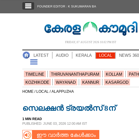
SECTIONS
FOUNDER EDITOR : K SUKUMARAN BA
HOME
LATEST
AUDIO
FRIDAY, 07 AUGUST 2026 10.02 PM IST
NOTIFIED NEWS
LATEST
AUDIO
KERALA
LOCAL
NEWS 360
POLL
KERALA
TIMELINE
THIRUVANANTHAPURAM
KOLLAM
PATH
KOZHIKODE
WAYANAD
KANNUR
KASARGOD
LOCAL
HOME /
LOCAL /
ALAPPUZHA
സെലക്ഷൻ ട്രയൽസ് 8ന്
NEWS 360
1 MIN READ
PUBLISHED: JUNE 03, 2026 12:00 AM IST
CASE DIARY
ഈ വാർത്ത കേൾക്കാം