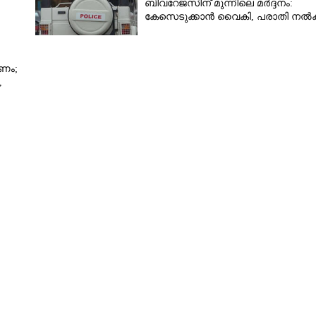
ബിവറേജസിന് മുന്നിലെ മർദ്ദനം:
കേസെടുക്കാൻ വൈകി, പരാതി നൽ
ണം;
,