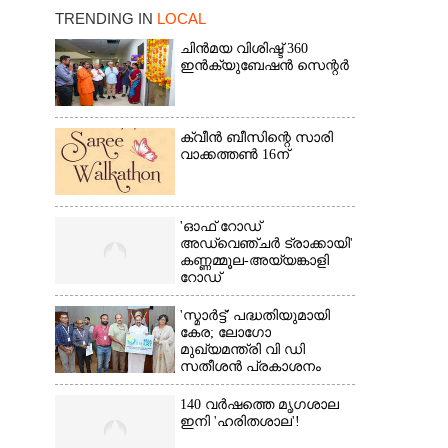
TRENDING IN
LOCAL
ചിൻമയ വിശിഷ്ട് 360
ഇൻക്യുബേഷൻ സെന്റർ
×
ക്വീൻ ബീസിന്റെ സാരി
വാക്കത്തൺ 16ന്
'ഓഫ് റോഡ്
അഡ്വെഞ്ചർ ട്രാക്കായി'
കണ്ണമ്മൂല-അയ്യങ്കാളി
റോഡ്
'സ്മാർട്ട്' പദ്ധതിയുമായി
കേര; ലോഗോ
മുഖ്യമന്ത്രി വി ഡി
സതീശൻ പ്രകാശനം
ചെയ്തു
140 വർഷത്തെ മൃഗശാല
ഇനി 'ഹരിതശാല'!