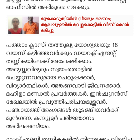
ഉച്ചയ്ക്ക് 12 മണി വരെ ആലപ്പുഴ ഹെഡ് പോസ്റ്റ്
ഓഫീസിൽ അഭിമുഖം നടക്കും.
CARTOONS
മഴക്കെടുതിയിൽ വീണ്ടും മരണം;
ആലപ്പുഴയിൽ വെള്ളക്കെട്ടിൽ വീണ് ഒരാൾ
LITERATURE
മരിച്ചു
പത്താം ക്ലാസ്/ തത്തുല്യ യോഗ്യതയും 18
ZOOM
വയസ് കഴിഞ്ഞവർക്കും ഡയറക്ട് ഏജന്റ്
തസ്തികയിലേക്ക് അപേക്ഷിക്കാം.
CONTACT US
അഭ്യസ്തവിദ്യരും സ്വയംതൊഴിൽ
ചെയ്യുന്നവരുമായ ചെറുപ്പക്കാർ,
വിദ്യാർത്ഥികൾ, അങ്കണവാടി ജീവനക്കാർ,
മഹിളാ മണ്ഡൽ പ്രവർത്തകർ, ഇൻഷുറൻസ്
മേഖലയിൽ പ്രവൃത്തിപരിചയമുള്ളവർ,
പഞ്ചായത്ത് അംഗങ്ങൾ തുടങ്ങിയവർക്ക്
മുൻഗണ. കമ്പ്യൂട്ടർ പരിജ്ഞാനം
അഭിലഷണീയം.