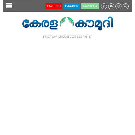
SECTIONS
ENGLISH
E-PAPER
KĀZHCHA
HOME
LATEST
FRIDAY, 07 AUGUST 2026 9.35 AM IST
AUDIO
NOTIFIED NEWS
POLL
KERALA
LOCAL
NEWS 360
CASE DIARY