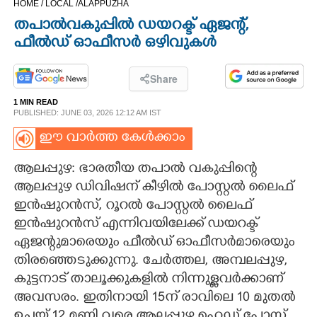
HOME /
LOCAL /
ALAPPUZHA
CINEMA
തപാൽവകുപ്പിൽ ഡയറക്ട് ഏജന്റ്,
ഫീൽഡ് ഓഫീസർ ഒഴിവുകൾ
OPINION
Share
PHOTOS
1 MIN READ
PUBLISHED: JUNE 03, 2026 12:12 AM IST
LIFESTYLE
ഈ വാർത്ത കേൾക്കാം
ആലപ്പുഴ: ഭാരതീയ തപാൽ വകുപ്പിന്റെ
SPIRITUAL
ആലപ്പുഴ ഡിവിഷന് കീഴിൽ പോസ്റ്റൽ ലൈഫ്
ഇൻഷുറൻസ്, റൂറൽ പോസ്റ്റൽ ലൈഫ്
INFO+
ഇൻഷുറൻസ് എന്നിവയിലേക്ക് ഡയറക്ട്
ഏജന്റുമാരെയും ഫീൽഡ് ഓഫീസർമാരെയും
തിരഞ്ഞെടുക്കുന്നു. ചേർത്തല, അമ്പലപ്പുഴ,
ART
കുട്ടനാട് താലൂക്കുകളിൽ നിന്നുള്ളവർക്കാണ്
അവസരം. ഇതിനായി 15ന് രാവിലെ 10 മുതൽ
ASTRO