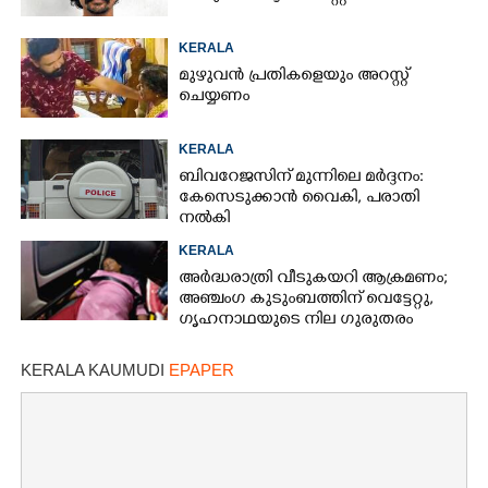
KERALA
മുഴുവൻ പ്രതികളെയും അറസ്റ്റ്
ചെയ്യണം
KERALA
ബിവറേജസിന് മുന്നിലെ മർദ്ദനം:
കേസെടുക്കാൻ വൈകി, പരാതി
നൽകി
KERALA
അർദ്ധരാത്രി വീടുകയറി ആക്രമണം;
അഞ്ചംഗ കുടുംബത്തിന് വെട്ടേറ്റു,
ഗൃഹനാഥയുടെ നില ഗുരുതരം
KERALA KAUMUDI
EPAPER