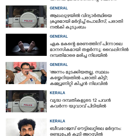
പൊലീസ് പിടിച്ചെടുത്തു
GENERAL
ആലപ്പുഴയിൽ വിദ്യാർത്ഥിയെ
ക്രൂരമായി മർദ്ദിച്ച് പൊലീസ്; പരാതി
നൽകി കുടുംബം
GENERAL
ഏക മകന്റെ മരണത്തിന് പിന്നാലെ
മാനസികമായി തളർന്നു; വൈപ്പിനിൽ
ദമ്പതിമാരെ മരിച്ച നിലയിൽ
കണ്ടെത്തി
GENERAL
'അന്നം മുടക്കിയതല്ല, സ്ഥലം
കയ്യേറിയതിൽ പരാതി കിട്ടി';
കമ്മ്യൂണിറ്റി കിച്ചൻ നിലവിൽ
ആലപ്പുഴയിൽ മാത്രമെന്ന് മന്ത്രി
KERALA
വൃദ്ധ ദമ്പതികളുടെ 12 പവൻ
കവർന്ന യുവാവ് പിടിയിൽ
KERALA
ബീവറേജസ് ഔട്ട്‌ലെറ്റിലെ മർദ്ദനം:
രണ്ടുപേർ കൂടി അറസ്റ്റിൽ