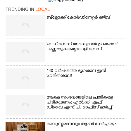
TRENDING IN
LOCAL
×
Share this link
ബ്‌ളോക്ക് കോർഡിനേറ്റർ ഒഴിവ്
'ഓഫ് റോഡ് അഡ്വെഞ്ചർ ട്രാക്കായി'
കണ്ണമ്മൂല-അയ്യങ്കാളി റോഡ്
Copy Link
140 വർഷത്തെ മൃഗശാല ഇനി
'ഹരിതശാല'!
അക്രമ സംഭവങ്ങളിലെ പ്രതികളെ
പിടികൂടണം; എൽ.ഡി.എഫ്
ഡിവൈ.എസ്.പി. ഓഫീസ് മാർച്ച്
അനുസ്മരണവും ആണ്ട് നേർച്ചയും