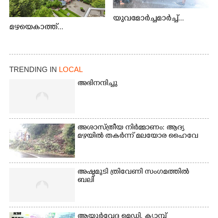
യുവമോർച്ചമാർച്ച്...
മഴയെകാത്ത്...
TRENDING IN
LOCAL
അഭിനന്ദിച്ചു
അശാസ്ത്രീയ നിർമ്മാണം: ആദ്യ
മഴയിൽ തകർന്ന് മലയോര ഹൈവേ
അഷ്ടമുടി ത്രിവേണി സംഗമത്തിൽ
ബലി
ആയുർവേദ മെഡി. ക്യാമ്പ്