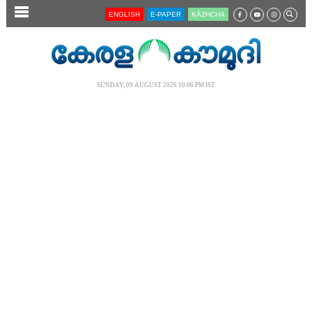
SECTIONS
ENGLISH
E-PAPER
KĀZHCHA
HOME
LATEST
SUNDAY, 09 AUGUST 2026 10.06 PM IST
AUDIO
NOTIFIED NEWS
POLL
KERALA
LOCAL
NEWS 360
CASE DIARY