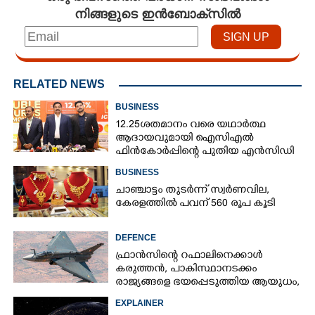
നിങ്ങളുടെ ഇൻബോക്സിൽ
RELATED NEWS
BUSINESS
12.25ശതമാനം വരെ യഥാർത്ഥ
ആദായവുമായി ഐസിഎൽ
ഫിൻകോർപ്പിന്റെ പുതിയ എൻസിഡി
ഇഷ്യു ആരംഭിക്കുന്നു
BUSINESS
ചാഞ്ചാട്ടം തുടർന്ന് സ്വർണവില,
കേരളത്തിൽ പവന് 560 രൂപ കൂടി
DEFENCE
ഫ്രാൻസിന്റെ റഫാലിനെക്കാൾ
കരുത്തൻ,​ പാകിസ്ഥാനടക്കം
രാജ്യങ്ങളെ ഭയപ്പെടുത്തിയ ആയുധം,​
ഇന്ത്യ നിർമ്മിച്ച എണ്ണം 100ലേക്ക്
EXPLAINER