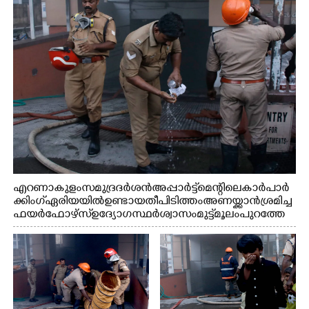
എറണാകുളം സമുദ്ര ദർശൻ അപ്പാർട്ട്മെന്റിലെ കാർ പാർ
ക്കിംഗ് ഏരിയയിൽ ഉണ്ടായ തീപിടിത്തം അണയ്ക്കാൻ ശ്രമിച്ച
ഫയർഫോഴ്സ് ഉദ്യോഗസ്ഥർ ശ്വാസം മുട്ട് മൂലം പുറത്തേ
ക്കിറങ്ങി മുഖം കഴുകുന്നു