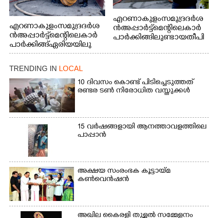
എറണാകുളം സമുദ്ര ദർശ
എറണാകുളം സമുദ്ര ദർശ
ൻ അപ്പാർട്ട്മെന്റിലെ കാർ
ൻ അപ്പാർട്ട്മെന്റിലെ കാർ
പാർക്കിങ്ങിലുണ്ടായ തീപി
പാർക്കിങ്ങ് ഏരിയയിലു
ടിത്തം മൂലമുണ്ടായ പുക
ണ്ടായ തീപിടിത്തം അണ
കാരണം സമീപത്ത് കൂടി
യ്ക്കാൻ ശ്രമിക്കുന്ന ഫയർ
മൂക്ക് പൊത്തി പോകുന്ന
TRENDING IN
LOCAL
ഫോഴ്സ് ഉദ്യോഗസ്ഥർ
കുട്ടി
10 ദിവസം കൊണ്ട് പിടിച്ചെടുത്തത്
രണ്ടര ടൺ നിരോധിത വസ്തുക്കൾ
15 വർഷങ്ങളായി ആനത്താവളത്തിലെ
പാപ്പാൻ
അക്ഷയ സംരംഭക കൂട്ടായ്മ
കൺവെൻഷൻ
അഖില കൈരളി തുള്ളൽ സമ്മേളനം