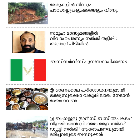
മലമുകളിൽ നിന്നും
പാറക്കല്ലുകളുംമരങ്ങളും വീണു
സമൂഹ മാദ്ധ്യമങ്ങളിൽ
വിവാഹപരസ്യം നൽകി തട്ടിപ്പ് ;
യുവാവ് പിടിയിൽ
×
'ബസ് സർവീസ് പുനഃസ്ഥാപിക്കണം'
Share this link
@​​​​​​​ ഓണക്കാല പരിശോധനയുമായി
ഭക്ഷ്യസുരക്ഷാ വകുപ്പ് ലാഭം നേടാൻ
മായം വേണ്ട
Copy Link
@ ബംഗളൂരു ട്രാൻസ്. ബസ് അപകടം '
വി​ശ്ര​മിക്കാൻ വിടാതെ ഡ്രൈ​വ​ർ​ക്ക്
ഡ്യൂട്ടി നൽകി ' ആരോപണവുമായി
മരിച്ചവരുടെ ബന്ധുക്കൾ