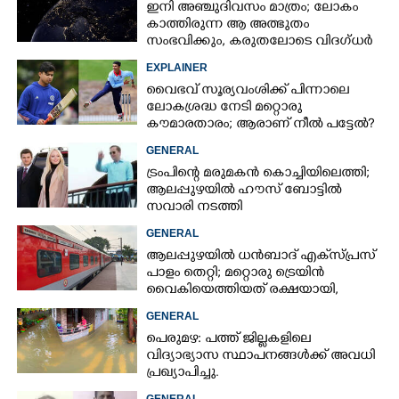
ഇനി അഞ്ചുദിവസം മാത്രം; ലോകം
കാത്തിരുന്ന ആ അത്ഭുതം
സംഭവിക്കും, കരുതലോടെ വിദഗ്ധർ
EXPLAINER
വൈഭവ് സൂര്യവംശിക്ക് പിന്നാലെ
ലോകശ്രദ്ധ നേടി മറ്റൊരു
കൗമാരതാരം; ആരാണ് നീൽ പട്ടേൽ?
GENERAL
ട്രംപിന്റെ മരുമകൻ കൊച്ചിയിലെത്തി;
ആലപ്പുഴയിൽ ഹൗസ് ബോട്ടിൽ
സവാരി നടത്തി
GENERAL
ആലപ്പുഴയിൽ ധൻബാദ് എക്‌സ്പ്രസ്
പാളം തെറ്റി; മറ്റൊരു ട്രെയിൻ
വൈകിയെത്തിയത് രക്ഷയായി,
ഒഴിവായത് വൻ ദുരന്തം
GENERAL
പെരുമഴ: പത്ത് ജില്ലകളിലെ
വിദ്യാഭ്യാസ സ്ഥാപനങ്ങൾക്ക് അവധി
പ്രഖ്യാപിച്ചു.