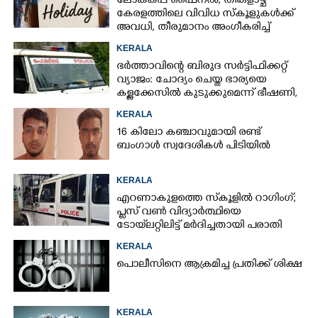
ലോകകപ്പ് ഫെെനൽ; തിങ്കളാഴ്ച
കേരളത്തിലെ വിവിധ സ്കൂളുകൾക്ക്
അവധി, തീരുമാനം അംഗീകരിച്ച്
രക്ഷിതാക്കൾ
KERALA
ഭർത്താവിന്റെ ബിരുദ സർട്ടിഫിക്കറ്റ്
വ്യാജം: ചോദ്യം ചെയ്ത ഭാര്യയെ
കള്ളക്കേസിൽ കുടുക്കുമെന്ന് ഭീഷണി,
കേസെടുത്തു
KERALA
16 കിലോ കഞ്ചാവുമായി രണ്ട്
ബംഗാൾ സ്വദേശികൾ പിടിയിൽ
KERALA
എറണാകുളത്തെ സ്‌കൂളിൽ റാഗിംഗ്;
പ്ലസ് വൺ വിദ്യാർത്ഥിയെ
ടോയ്‌ലറ്റിലിട്ട് മർദിച്ചതായി പരാതി
KERALA
പൊലീസിനെ ആക്രമിച്ച പ്രതിക്ക് ശിക്ഷ
KERALA