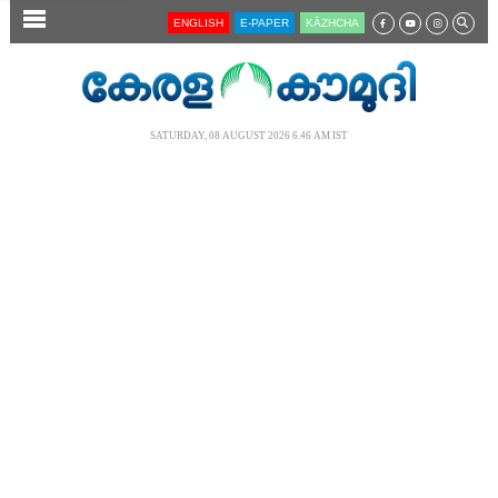
SECTIONS
ENGLISH
E-PAPER
KĀZHCHA
HOME
LATEST
SATURDAY, 08 AUGUST 2026 6.46 AM IST
AUDIO
NOTIFIED NEWS
POLL
KERALA
LOCAL
NEWS 360
CASE DIARY