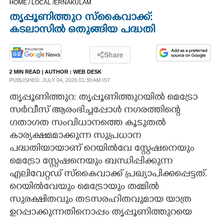
HOME /
LOCAL /
ERNAKULAM
CINEMA
തൃപ്പൂണിത്തുറ സ്കൈവാക്ക്:
കടലാസിൽ ഒതുങ്ങിയ പദ്ധതി
OPINION
Share
PHOTOS
2 MIN READ
| AUTHOR :
WEB DESK
PUBLISHED: JULY 04, 2026 01:30 AM IST
LIFESTYLE
തൃപ്പൂണിത്തുറ: തൃപ്പൂണിത്തുറയിൽ മെട്രോ
സർവീസ് ആരംഭിച്ചപ്പോൾ നഗരത്തിന്റെ
ഗതാഗത സംവിധാനത്തെ കൂടുതൽ
SPIRITUAL
കാര്യക്ഷമമാക്കുന്ന സുപ്രധാന
പദ്ധതിയായാണ് റെയിൽവേ സ്റ്റേഷനെയും
INFO+
മെട്രോ സ്റ്റേഷനെയും ബന്ധിപ്പിക്കുന്ന
എലിവേറ്റഡ് സ്കൈവാക്ക് പ്രഖ്യാപിക്കപ്പെട്ടത്.
ART
റെയിൽവേയും മെട്രോയും തമ്മിൽ
സുരക്ഷിതവും തടസരഹിതവുമായ യാത്ര
ASTRO
ഉറപ്പാക്കുന്നതിനൊപ്പം തൃപ്പൂണിത്തുറയെ