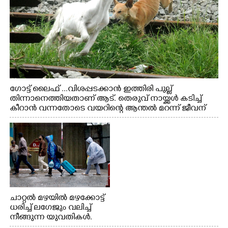
ഗോട്ട് ലൈഫ് ...വിശപ്പടക്കാൻ ഇത്തിരി പുല്ല്
തിന്നാനെത്തിയതാണ് ആട്. തെരുവ് നായ്ക്കൾ കടിച്ച്
കീറാൻ വന്നതോടെ വയറിന്റെ ആന്തൽ മറന്ന് ജീവന്
വേണ്ടിയായി ഓട്ടം. എറണാകുളം വാത്തുരുത്തിയിൽ
നിന്നുള്ള കാഴ്ച
ചാറ്റൽ മഴയിൽ മഴക്കോട്ട്
ധരിച്ച് ലഗേജും വലിച്ച്
നീങ്ങുന്ന യുവതികൾ.
എറണാകുളം മേനകയിൽ