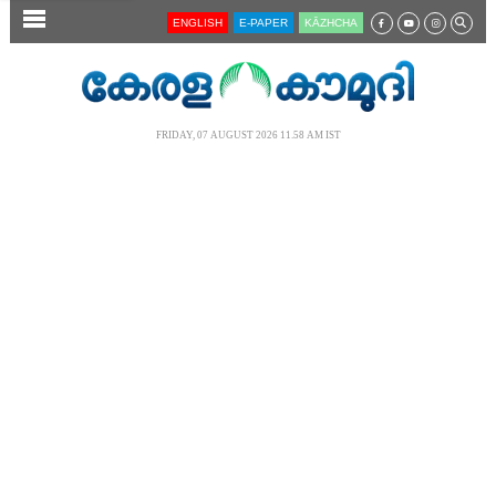
SECTIONS
ENGLISH
E-PAPER
KĀZHCHA
HOME
LATEST
FRIDAY, 07 AUGUST 2026 11.58 AM IST
AUDIO
NOTIFIED NEWS
POLL
KERALA
LOCAL
NEWS 360
CASE DIARY