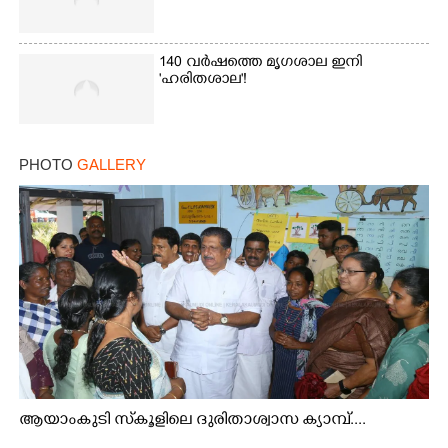
140 വർഷത്തെ മൃഗശാല ഇനി
'ഹരിതശാല'!
PHOTO
GALLERY
ആയാംകുടി സ്‌കൂളിലെ ദുരിതാശ്വാസ ക്യാമ്പ്....