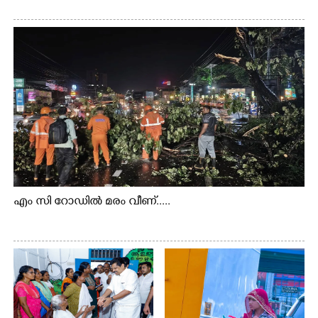
എം സി റോഡിൽ മരം വീണ്.....