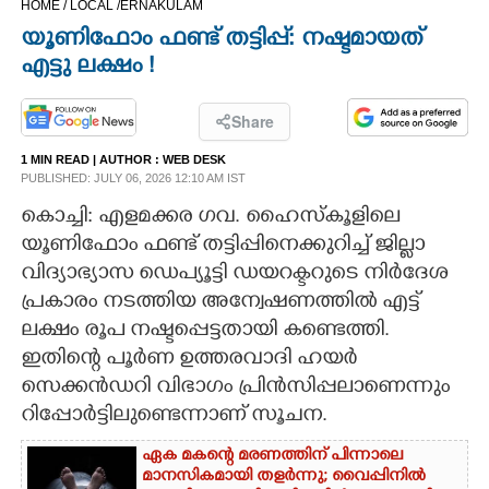
HOME /
LOCAL /
ERNAKULAM
CINEMA
യൂണിഫോം ഫണ്ട് തട്ടിപ്പ്: നഷ്ടമായത്
എട്ടു ലക്ഷം !
OPINION
Share
PHOTOS
1 MIN READ
| AUTHOR :
WEB DESK
PUBLISHED: JULY 06, 2026 12:10 AM IST
LIFESTYLE
കൊച്ചി: എളമക്കര ഗവ. ഹൈസ്കൂളിലെ
യൂണിഫോം ഫണ്ട് തട്ടിപ്പിനെക്കുറിച്ച് ജില്ലാ
വിദ്യാഭ്യാസ ഡെപ്യൂട്ടി ഡയറക്ടറുടെ നിർദേശ
SPIRITUAL
പ്രകാരം നടത്തിയ അന്വേഷണത്തിൽ എട്ട്
ലക്ഷം രൂപ നഷ്ടപ്പെട്ടതായി കണ്ടെത്തി.
INFO+
ഇതിന്റെ പൂർണ ഉത്തരവാദി ഹയർ
സെക്കൻഡറി വിഭാഗം പ്രിൻസിപ്പലാണെന്നും
ART
റിപ്പോർട്ടിലുണ്ടെന്നാണ് സൂചന.
ഏക മകന്റെ മരണത്തിന് പിന്നാലെ
ASTRO
മാനസികമായി തളർന്നു; വൈപ്പിനിൽ