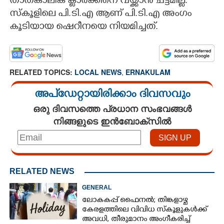
താത്കാലിക ക്ളാർക്കിനെ വയ്ക്കാൻ ചട്ടമില്ല.
സ്കൂളിലെ പി.ടി.എ ആണ് പി.ടി.എ അംഗം
കൂടിയായ ഷെറീനയെ നിയമിച്ചത്.
RELATED TOPICS:
LOCAL NEWS
,
ERNAKULAM
അപ്ഡേറ്റായിരിക്കാം ദിവസവും
ഒരു ദിവസത്തെ പ്രധാന സംഭവങ്ങൾ
നിങ്ങളുടെ ഇൻബോക്സിൽ
RELATED NEWS
GENERAL
ലോകകപ്പ് ഫെെനൽ; തിങ്കളാഴ്ച
കേരളത്തിലെ വിവിധ സ്കൂളുകൾക്ക്
അവധി, തീരുമാനം അംഗീകരിച്ച്