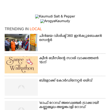
TRENDING IN
LOCAL
ചിൻമയ വിശിഷ്ട് 360 ഇൻക്യുബേഷൻ
സെന്റർ
ക്വീൻ ബീസിന്റെ സാരി വാക്കത്തൺ
16ന്
ബ്‌ളോക്ക് കോർഡിനേറ്റർ ഒഴിവ്
'ഓഫ് റോഡ് അഡ്വെഞ്ചർ ട്രാക്കായി'
കണ്ണമ്മൂല-അയ്യങ്കാളി റോഡ്