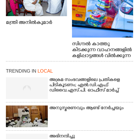
മന്ത്രി അനിൽകുമാർ
സിഗ്നൽ കാത്തു
കിടക്കുന്ന വാഹനങ്ങളിൽ
കളിപ്പാട്ടങ്ങൾ വിൽക്കുന്ന
നാടോടി യുവതി. ഇടപ്പള്ളി
ജംഗ്ഷനിൽ നിന്നുള്ള കാഴ്ച
TRENDING IN
LOCAL
അക്രമ സംഭവങ്ങളിലെ പ്രതികളെ
പിടികൂടണം; എൽ.ഡി.എഫ്
ഡിവൈ.എസ്.പി. ഓഫീസ് മാർച്ച്
അനുസ്മരണവും ആണ്ട് നേർച്ചയും
അഭിനന്ദിച്ചു