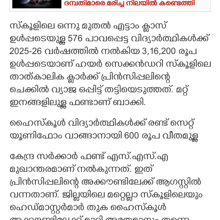
ദമ്പതിമാരെ മരിച്ച നിലയിൽ കണ്ടെത്തി
CARTOONS
സ്കൂളിലെ ഒന്നു മുതൽ എട്ടാം ക്ളാസ്
ഉൾപ്പടെയുള്ള 576 പാവപ്പെട്ട വിദ്യാർത്ഥികൾക്ക്
LITERATURE
2025-26 വർഷത്തിൽ നൽകിയ 3,16,200 രൂപ
ഉൾപ്പടെയാണ് ഹയർ സെക്കൻഡറി സ്കൂളിലെ
ZOOM
താത്കാലിക ക്ളാർക്ക് പ്രിൻസിപ്പലിന്റെ
ചെക്കിൽ വ്യാജ ഒപ്പിട്ട് തട്ടിയെടുത്തത്. മറ്റ്
ഇനങ്ങളിലുള്ള ഫണ്ടാണ് ബാക്കി.
CONTACT US
ഹൈസ്കൂൾ വിദ്യാർത്ഥികൾക്ക് രണ്ട് സെറ്റ്
യൂണിഫോം വാങ്ങാനായി 600 രൂപ വീതമുള്ള
കേന്ദ്ര സർക്കാർ ഫണ്ട് എസ്.എസ്.എ
മുഖാന്തരമാണ് നൽകുന്നത്. ഇത്
പ്രിൻസിപ്പലിന്റെ അക്കൗണ്ടിലേക്ക് ആഗസ്റ്റിൽ
വന്നതാണ്. ജില്ലയിലെ മറ്റെല്ലാ സ്കൂളിലെയും
ഹെഡ്മാസ്റ്റർമാർ തുക ഹൈസ്കൂൾ