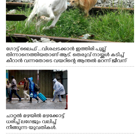
ഗോട്ട് ലൈഫ് ...വിശപ്പടക്കാൻ ഇത്തിരി പുല്ല്
തിന്നാനെത്തിയതാണ് ആട്. തെരുവ് നായ്ക്കൾ കടിച്ച്
കീറാൻ വന്നതോടെ വയറിന്റെ ആന്തൽ മറന്ന് ജീവന്
വേണ്ടിയായി ഓട്ടം. എറണാകുളം വാത്തുരുത്തിയിൽ
നിന്നുള്ള കാഴ്ച
ചാറ്റൽ മഴയിൽ മഴക്കോട്ട്
ധരിച്ച് ലഗേജും വലിച്ച്
നീങ്ങുന്ന യുവതികൾ.
എറണാകുളം മേനകയിൽ
നിന്നുള്ള കാഴ്ച