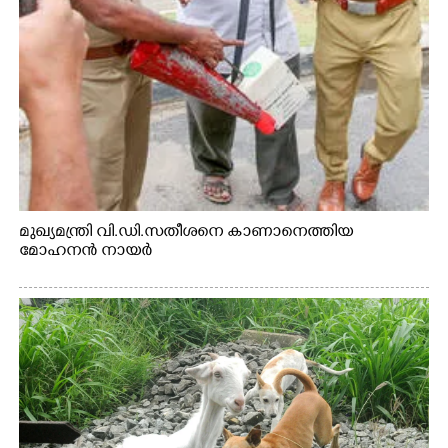
മുഖ്യമന്ത്രി വി.ഡി.സതീശനെ കാണാനെത്തിയ
മോഹനൻ നായർ