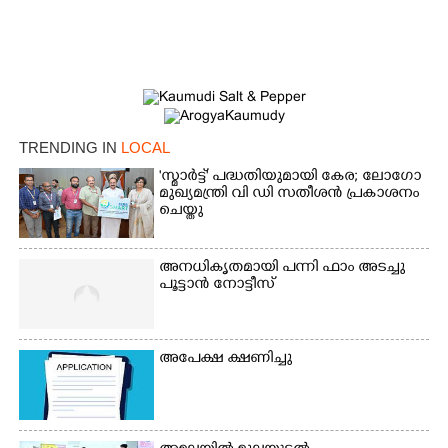
TRENDING IN
LOCAL
'സ്മാർട്ട്' പദ്ധതിയുമായി കേര; ലോഗോ
മുഖ്യമന്ത്രി വി ഡി സതീശൻ പ്രകാശനം
ചെയ്തു
അനധികൃതമായി പന്നി ഫാം അടച്ചു
പൂട്ടാൻ നോട്ടീസ്
×
അപേക്ഷ ക്ഷണിച്ചു
Share this link