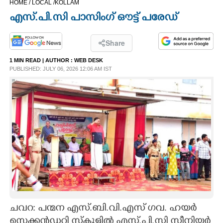
HOME /
LOCAL /
KOLLAM
CINEMA
എസ്.പി.സി പാസിംഗ് ഔട്ട് പരേഡ്
OPINION
Share
1 MIN READ
| AUTHOR :
WEB DESK
PHOTOS
PUBLISHED: JULY 06, 2026 12:06 AM IST
LIFESTYLE
SPIRITUAL
INFO+
ART
ചവറ: പന്മന എസ്.ബി.വി.എസ് ഗവ. ഹയർ
ASTRO
സെക്കൻഡറി സ്കൂളിൽ എസ്.പി.സി സീനിയർ