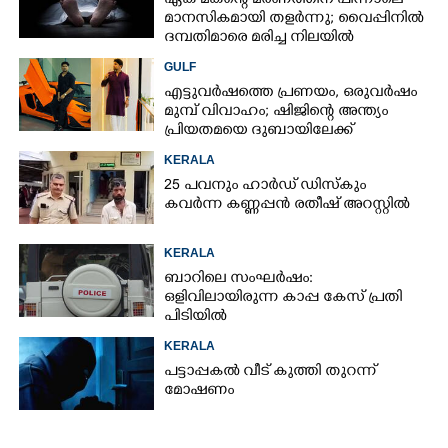
ഏക മകന്റെ മരണത്തിന് പിന്നാലെ
മാനസികമായി തളർന്നു; വൈപ്പിനിൽ
ദമ്പതിമാരെ മരിച്ച നിലയിൽ
കണ്ടെത്തി
GULF
എട്ടുവർഷത്തെ പ്രണയം,​ ഒരുവർഷം
മുമ്പ് വിവാഹം; ഷിജിന്റെ അന്ത്യം
പ്രിയതമയെ ദുബായിലേക്ക്
കൊണ്ടുവരാനുള്ള ഒരുക്കത്തിനിടെ
KERALA
25 പവനും ഹാർഡ് ഡിസ്കും
കവർന്ന കണ്ണപ്പൻ രതീഷ് അറസ്റ്റിൽ
KERALA
ബാറിലെ സംഘർഷം:
ഒളിവിലായിരുന്ന കാപ്പ കേസ് പ്രതി
പിടിയിൽ
KERALA
പട്ടാപ്പകൽ വീട് കുത്തി തുറന്ന്
മോഷണം