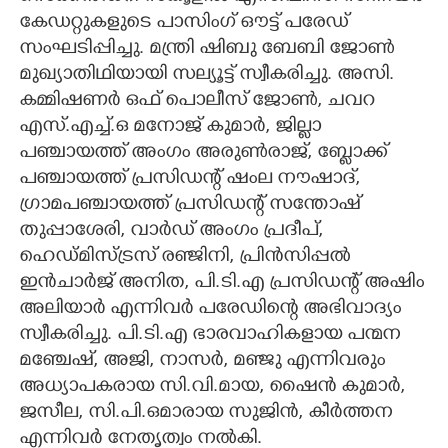
കേഡറ്റുകളുടെ പാസിംഗ് ഔട്ട് പരേഡ്
CARTOONS
സംഘടിപ്പിച്ചു. മന്ത്രി ഷിബു ബേബി ജോൺ
മുഖ്യാതിഥിയായി സല്യൂട്ട് സ്വീകരിച്ചു. അസി.
LITERATURE
കമ്മിഷണർ ഒഫ് പൊലീസ് ജോൺ, ചവറ
എസ്.എച്ച്.ഒ മനോജ് കുമാർ, ജില്ലാ
പഞ്ചായത്ത് അംഗം അരുൺരാജ്, ബ്ലോക്ക്
ZOOM
പഞ്ചായത്ത് പ്രസിഡന്റ് ഷംല നൗഷാദ്,
ഗ്രാമപഞ്ചായത്ത് പ്രസിഡന്റ് സന്തോഷ്
CONTACT US
തുപ്പാശേരി, വാർഡ് അംഗം പ്രദീപ്,
ഹെഡ്മിസ്ട്രസ് രഞ്ജിനി, പ്രിൻസിപ്പൽ
ഇൻചാർജ് അനിത, പി.ടി.എ പ്രസിഡന്റ് അഷിം
അലിയാർ എന്നിവർ പരേഡിന്റെ അഭിവാദ്യം
സ്വീകരിച്ചു. പി.ടി.എ ഭാരവാഹികളായ പന്മന
മഞ്ചേഷ്, അജി, നാസർ, മഞ്ജു എന്നിവരും
അധ്യാപകരായ സി.വി.മായ, ഷൈൻ കുമാർ,
ജസീല,​ സി.പി.ഒമാരായ സുജിൻ, കീർത്തന
എന്നിവർ നേതൃത്വം നൽകി.