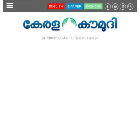
SECTIONS
ENGLISH
E-PAPER
KĀZHCHA
HOME
LATEST
SATURDAY, 08 AUGUST 2026 10.11 AM IST
AUDIO
NOTIFIED NEWS
POLL
KERALA
LOCAL
NEWS 360
CASE DIARY