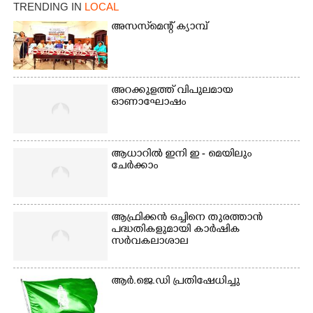
TRENDING IN
LOCAL
അസസ്‌മെന്റ് ക്യാമ്പ്
അറക്കുളത്ത് വിപുലമായ
ഓണാഘോഷം
ആധാറിൽ ഇനി ഇ - മെയിലും
ചേർക്കാം
ആഫ്രിക്കൻ ഒച്ചിനെ തുരത്താൻ
പദ്ധതികളുമായി കാർഷിക
സർവകലാശാല
ആർ.ജെ.ഡി പ്രതിഷേധിച്ചു