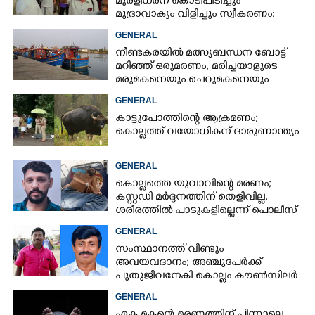
മുരളീധരന് കൊടിപിടിച്ചും
മുദ്രാവാക്യം വിളിച്ചും സ്വീകരണം:
പിന്നാലെ വ്യാപകവിമർശനം
GENERAL
നീണ്ടകരയിൽ മത്സ്യബന്ധന ബോട്ട്
മറിഞ്ഞ്​ ഒരുമരണം,​ മരിച്ചയാളുടെ
മരുമകനെയും ചെറുമകനെയും
കാണാനില്ല
GENERAL
കാട്ടുപോത്തിന്റെ ആക്രമണം;
കൊല്ലത്ത് വയോധികന് ദാരുണാന്ത്യം
GENERAL
കൊല്ലത്തെ യുവാവിന്റെ മരണം;
കസ്റ്റഡി മർദ്ദനത്തിന് തെളിവില്ല,
ശരീരത്തിൽ പാടുകളില്ലെന്ന് പൊലീസ്
GENERAL
സംസ്ഥാനത്ത് വീണ്ടും
അവയവദാനം; അഞ്ചുപേർക്ക്
പുതുജീവനേകി കൊല്ലം കൗൺസിലർ
ബി അജിത് കുമാർ
GENERAL