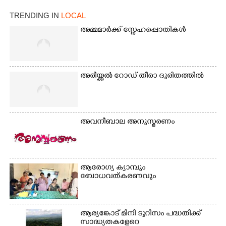
ആദിവാസി ഊരുകളായ
വെള്ളാരംകുത്ത്,
TRENDING IN
LOCAL
കത്തിപ്പാറ, ഉറിയംപെട്ടി,
അമ്മമാർക്ക് സ്നേഹപ്പൊതികൾ
തേക്കല്ല്, വെട്ടിക്കല്ല്,
മഞ്ചപ്പാറ എന്നീ ആറു
സ്ഥലങ്ങളിലേക്കുള്ള
പ്രധാന സഞ്ചാര
മാർഗമാണ് ഈ കാണുന്ന
അരീയ്ക്കൽ റോഡ് തീരാ ദുരിതത്തിൽ
കടത്ത് വള്ളം
അവനീബാല അനുസ്മരണം
ആരോഗ്യ ക്യാമ്പും
ബോധവത്കരണവും
ആര്യങ്കോട് മിനി ടൂറിസം പദ്ധതിക്ക്
സാദ്ധ്യതകളേറെ