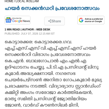
HOME /
LOCAL /
KOLLAM
CINEMA
ഹയർ സെക്കൻഡറി പ്രവേശനോത്സവം
OPINION
Share
1 MIN READ
| AUTHOR :
WEB DESK
PHOTOS
PUBLISHED: JULY 07, 2026 12:15 AM IST
കൊട്ടാരക്കര: കൊട്ടാരക്കര.ഗവ.
LIFESTYLE
എച്ച്.എസ്.എസ് വി.എച്ച്.എസ്.എസ് ഹയർ
സെക്കൻററി വിഭാഗം പ്രവേശനോത്സവം
കെ.എൻ. ബാലഗോപാൽ എം.എൽ.എ
SPIRITUAL
ഉദ്ഘാടനം ചെയ്തു. പി.ടി.എ പ്രസിഡന്റ് ലിനു
കുമാർ.അദ്ധ്യക്ഷനായി. നഗരസഭ
INFO+
ചെയർപേഴ്സൺ അനിതാ ഗോപകുമാർ മുഖ്യ
പ്രഭാഷണം നടത്തി. വിദ്യാഭ്യാസ സ്റ്റാൻഡിംഗ്
ART
കമ്മിറ്റി അംഗം സരോജാ കാർത്തികേയൻ,
മാതൃ സമിതി പ്രസിഡന്റ് ജ്യോതിമറിയം
ASTRO
ജോൺ, വാർഡ് കൗൺസിലർ മിനി,