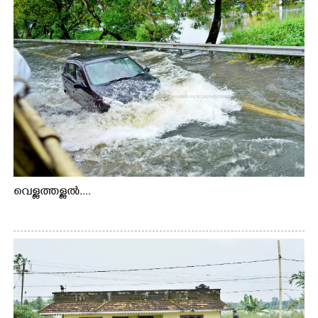
വെള്ളത്തള്ളൽ....