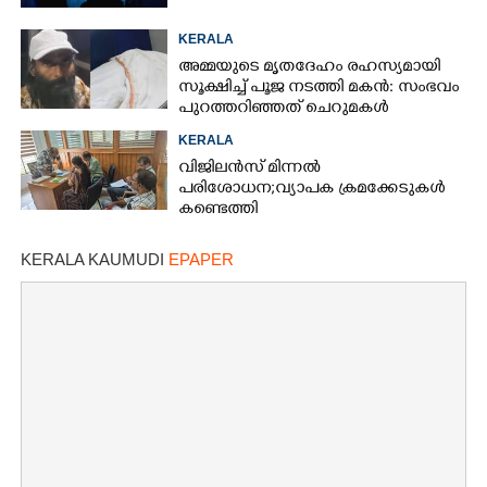
KERALA
അമ്മയുടെ മൃതദേഹം രഹസ്യമായി
സൂക്ഷിച്ച് പൂജ നടത്തി മകൻ: സംഭവം
പുറത്തറി‌ഞ്ഞത് ചെറുമകൾ
വീട്ടിലെത്തിയപ്പോൾ
KERALA
വിജിലൻസ് മിന്നൽ
പരിശോധന; വ്യാപക ക്രമക്കേടുകൾ
കണ്ടെത്തി
KERALA KAUMUDI
EPAPER