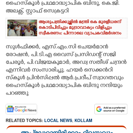
ഹൈസ്കൂൾ പ്രഥമാദ്ധ്യാപിക ബിന്ദു, കെ.ജി.
CARTOONS
അലക്സ്, സ്റ്റാഫ് സെക്രട്ടറി
ആശുപത്രിക്കുള്ളിൽ മന്ത്രി കെ മുരളീധരന്
LITERATURE
കൊടിപിടിച്ചും മുദ്രാവാക്യം വിളിച്ചും
സ്വീകരണം: പിന്നാലെ വ്യാപകവിമർശനം
ZOOM
സുൾഫിക്കർ, എസ്.എം.സി ചെയർമാൻ
രോഷൻ, പി.ടി.എ വൈസ് പ്രസിഡന്റ് സജി​
ചേരൂർ, പി.വിജയകുമാർ, അഡ്വ സതീശ് ചന്ദ്രൻ
CONTACT US
എന്നിവർ സംസാരിച്ചു. ഹയർ സെക്കൻറി
സ്കൂൾ പ്രിൻസിപ്പൽ ആർ.പ്രദീപ് സ്വാഗതവും
ഹൈസ്കൂൾ പ്രഥമാദ്ധ്യാപിക ബിന്ദു നന്ദിയും
പറഞ്ഞു
RELATED TOPICS:
LOCAL NEWS
,
KOLLAM