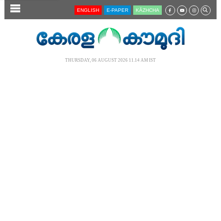
SECTIONS
ENGLISH
E-PAPER
KĀZHCHA
HOME
LATEST
THURSDAY, 06 AUGUST 2026 11.14 AM IST
AUDIO
NOTIFIED NEWS
POLL
KERALA
LOCAL
NEWS 360
CASE DIARY