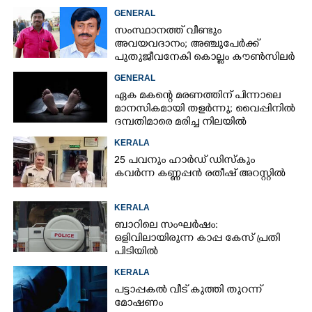
GENERAL
സംസ്ഥാനത്ത് വീണ്ടും
അവയവദാനം; അഞ്ചുപേർക്ക്
പുതുജീവനേകി കൊല്ലം കൗൺസിലർ
ബി അജിത് കുമാർ
GENERAL
ഏക മകന്റെ മരണത്തിന് പിന്നാലെ
മാനസികമായി തളർന്നു; വൈപ്പിനിൽ
ദമ്പതിമാരെ മരിച്ച നിലയിൽ
കണ്ടെത്തി
KERALA
25 പവനും ഹാർഡ് ഡിസ്കും
കവർന്ന കണ്ണപ്പൻ രതീഷ് അറസ്റ്റിൽ
KERALA
ബാറിലെ സംഘർഷം:
ഒളിവിലായിരുന്ന കാപ്പ കേസ് പ്രതി
പിടിയിൽ
KERALA
പട്ടാപ്പകൽ വീട് കുത്തി തുറന്ന്
മോഷണം