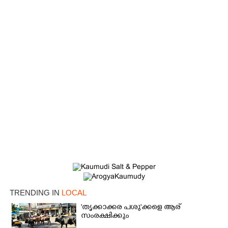
TRENDING IN
LOCAL
'തൃക്കാക്കര പശു'ക്കളെ ആര്
സംരക്ഷിക്കും