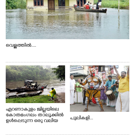
വെള്ളത്തിൽ....
എറണാകുളം ജില്ലയിലെ
കോതമംഗലം താലൂക്കിൽ
പുലികളി...
ഉൾപ്പെടുന്ന ഒരു വലിയ
ഗ്രാമപഞ്ചായത്താണ് കുട്ട
മ്പുഴ ഗ്രാമ പഞ്ചായത്ത്.