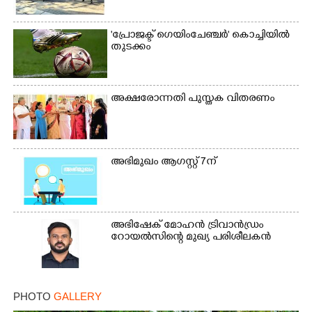
'പ്രോജക്ട് ഗെയിംചേഞ്ചർ' കൊച്ചിയിൽ
തുടക്കം
അക്ഷരോന്നതി പുസ്തക വിതരണം
×
Share this link
അഭിമുഖം ആഗസ്റ്റ് 7ന്
അഭിഷേക് മോഹൻ ട്രിവാൻഡ്രം
റോയൽസിന്റെ മുഖ്യ പരിശീലകൻ
Copy Link
PHOTO
GALLERY