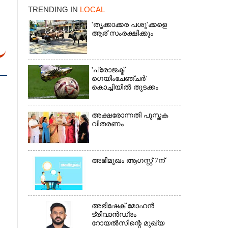
TRENDING IN
LOCAL
'തൃക്കാക്കര പശു'ക്കളെ
ആര് സംരക്ഷിക്കും
'പ്രോജക്ട്
ഗെയിംചേഞ്ചർ'
കൊച്ചിയിൽ തുടക്കം
×
അക്ഷരോന്നതി പുസ്തക
വിതരണം
അഭിമുഖം ആഗസ്റ്റ് 7ന്
അഭിഷേക് മോഹൻ
ട്രിവാൻഡ്രം
റോയൽസിന്റെ മുഖ്യ