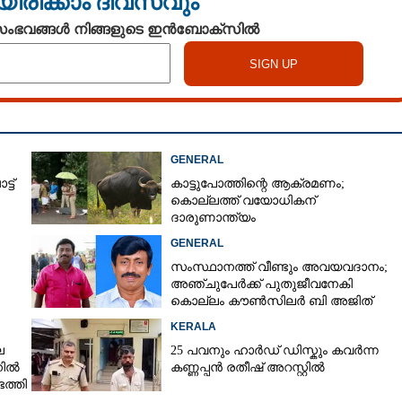
യിരിക്കാം ദിവസവും
 സംഭവങ്ങൾ നിങ്ങളുടെ ഇൻബോക്സിൽ
GENERAL
ട്
കാട്ടുപോത്തിന്റെ ആക്രമണം;
കൊല്ലത്ത് വയോധികന്
ദാരുണാന്ത്യം
Share this link
GENERAL
സംസ്ഥാനത്ത് വീണ്ടും അവയവദാനം;
അഞ്ചുപേർക്ക് പുതുജീവനേകി
കൊല്ലം കൗൺസിലർ ബി അജിത്
കുമാർ
KERALA
Copy Link
െ
25 പവനും ഹാർഡ് ഡിസ്കും കവർന്ന
 ശാസ്താംകോട്ട റോഡിൽ...
നിൽ
കണ്ണപ്പൻ രതീഷ് അറസ്റ്റിൽ
അപകടക്കെണി​യായി​ അരി​കി​ലെ ഓട
ത്തി