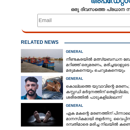
അപ്ഡേറ്റാ
ഒരു ദിവസത്തെ പ്രധാന
RELATED NEWS
GENERAL
നീണ്ടകരയിൽ മത്സ്യബന്ധന ബോട്
മറിഞ്ഞ്​ ഒരുമരണം,​ മരിച്ചയാളുടെ
മരുമകനെയും ചെറുമകനെയും
കാണാനില്ല
GENERAL
കൊല്ലത്തെ യുവാവിന്റെ മരണം;
കസ്റ്റഡി മർദ്ദനത്തിന് തെളിവില്ല,
ശരീരത്തിൽ പാടുകളില്ലെന്ന്
പൊലീസ്
GENERAL
ഏക മകന്റെ മരണത്തിന് പിന്നാല
കരുനാഗപ്പള്ളി-
മാനസികമായി തളർന്നു; വൈപ്പി
ദമ്പതിമാരെ മരിച്ച നിലയിൽ കണ്ടെ