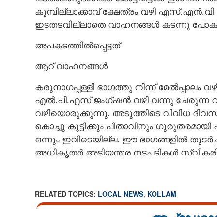
കൂമ്പില്ലാക്കാവ് ക്ഷേത്രം വഴി എസ്.എൻ.
ഇടതടവില്ലാതെ വാഹനങ്ങൾ കടന്നു പോകുന്
അപകടത്തിൽപ്പെട്ടത്
ആറ് വാഹനങ്ങൾ
കരുനാഗപ്പള്ളി ഭാഗത്തു നിന്ന് മേൽപ്പാല
എൽ.പി.എസ് ജംഗ്ഷൻ വഴി വന്നു ചേരുന്ന വാഹ
വഴി​യൊരുക്കുന്നു. അടുത്തി​ടെ വി​വി​ധ ദി​
കൊച്ചു കുട്ടിക്കും പിതാവിനും ഗുരുതരമാ
ഒന്നും ഇവിടെയി​ല്ല. ഈ ഭാഗങ്ങളിൽ തുടർച്
അധികൃതർ അടിയന്തര നടപടികൾ സ്വീകരിക്ക
RELATED TOPICS:
LOCAL NEWS
,
KOLLAM