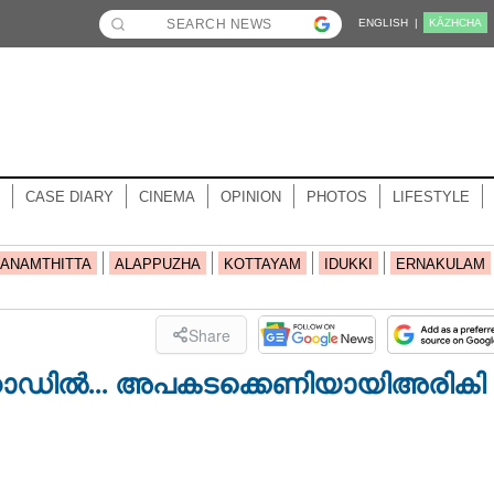
ENGLISH |
KĀZHCHA
CASE DIARY
CINEMA
OPINION
PHOTOS
LIFESTYLE
ANAMTHITTA
ALAPPUZHA
KOTTAYAM
IDUKKI
ERNAKULAM
Share
റോഡിൽ... അപകടക്കെണി​യായി​ അരി​കി​