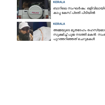
KERALA
ബാറിലെ സംഘർഷം: ഒളിവിലായിര
കാപ്പ കേസ് പ്രതി പിടിയിൽ
KERALA
അമ്മയുടെ മൃതദേഹം രഹസ്യമാ
സൂക്ഷിച്ച് പൂജ നടത്തി മകൻ: സം
പുറത്തറി‌ഞ്ഞത് ചെറുമകൾ
വീട്ടിലെത്തിയപ്പോൾ