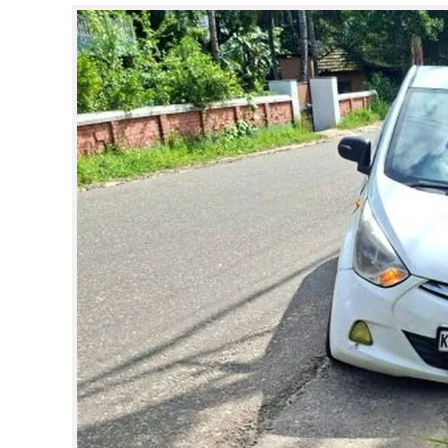
CINEMA
OPINION
PHOTOS
LIFESTYLE
SPIRITUAL
INFO+
ART
ASTRO