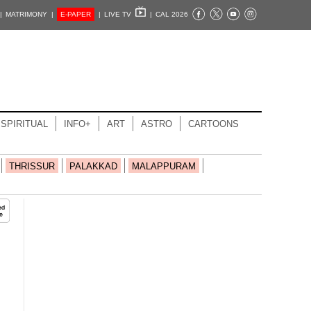
|
MATRIMONY |
E-PAPER
|
LIVE TV
|
CAL 2026
SPIRITUAL
INFO+
ART
ASTRO
CARTOONS
THRISSUR
PALAKKAD
MALAPPURAM