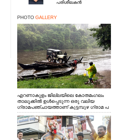
പരിശീലകൻ
PHOTO
GALLERY
എറണാകുളം ജില്ലയിലെ കോതമംഗലം
താലൂക്കിൽ ഉൾപ്പെടുന്ന ഒരു വലിയ
ഗ്രാമപഞ്ചായത്താണ് കുട്ടമ്പുഴ ഗ്രാമ പ
ഞ്ചായത്ത്. ആദിവാസി ഊരുകളായ
വെള്ളാരംകുത്ത്, കത്തിപ്പാറ, ഉറിയംപെട്ടി,
തേക്കല്ല്, വെട്ടിക്കല്ല്, മഞ്ചപ്പാറ എന്നീ
ആറു സ്ഥലങ്ങളിലേക്കുള്ള പ്രധാന
സഞ്ചാര മാർഗമാണ് ഈ കാണുന്ന