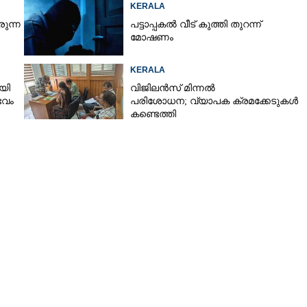
KERALA
ുന്ന
പട്ടാപ്പകൽ വീട് കുത്തി തുറന്ന്
മോഷണം
KERALA
യി
വിജിലൻസ് മിന്നൽ
ഭവം
പരിശോധന; വ്യാപക ക്രമക്കേടുകൾ
കണ്ടെത്തി