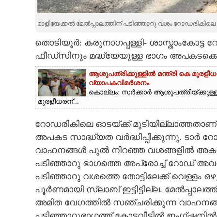
CARTOONS
മാളിയേക്കൽ മേൽപ്പാലത്തിന് പടിഞ്ഞാറു വശം റോഡരികിലെ ക
തൊടിയൂർ: കരുനാഗപ്പള്ളി- ശാസ്താംകോട്ട 
LITERATURE
ഫീഡ്സിനും മദ്ധ്യേയുള്ള ഭാഗം അപകടക്കെണി
ZOOM
ആശുപത്രിക്കുള്ളിൽ മന്ത്രി കെ മുരളീധര
വ്യാപകവിമർശനം
കൊല്ലം: സർക്കാർ ആശുപത്രിയ്ക്കുള്ളി
CONTACT US
മുരളീധരന്...
റോഡരി​കി​ലെ ഓടയ്ക്ക് മൂടി​യി​ല്ലാത്തതാ
അപകട സാദ്ധ്യത വർദ്ധിപ്പിക്കുന്നു. ടാർ 
വാഹനങ്ങൾ പുൽ നിറഞ്ഞ വശങ്ങളിൽ അകപ്പെ
പടിഞ്ഞാറു ഭാഗത്തെ അപ്രോച്ച് റോഡ് അവസാന
പടിഞ്ഞാറു വശത്തെ തോട്ടിലേക്ക് വെള്ളം ഒഴ
പൂർണമായി സ്ലാബ് ഇട്ടിട്ടില്ല. മേൽപ്പാലത്തി
അമിത വേഗത്തി​ൽ സഞ്ചരിക്കുന്ന വാഹനങ്ങ
പടിഞ്ഞാറുഭാഗത്ത് കോട്ടവീട്ടിൽ ഇംഗ്ഷനിൽ