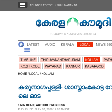
SECTIONS
FOUNDER EDITOR : K SUKUMARAN BA
HOME
LATEST
AUDIO
THURSDAY, 06 AUGUST 2026 10.04 AM IST
NOTIFIED NEWS
LATEST
AUDIO
KERALA
LOCAL
NEWS 360
POLL
KERALA
TIMELINE
THIRUVANANTHAPURAM
KOLLAM
PATH
KOZHIKODE
WAYANAD
KANNUR
KASARGOD
LOCAL
HOME /
LOCAL /
KOLLAM
കരുനാഗപ്പള്ളി- ശാസ്താംകോട്ട 
NEWS 360
ലെ ഓട
CASE DIARY
1 MIN READ
| AUTHOR :
WEB DESK
PUBLISHED: JULY 07, 2026 12:20 AM IST