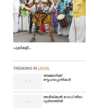
കടത്ത് വള്ളം
പുലികളി...
TRENDING IN
LOCAL
അമ്മമാർക്ക്
സ്നേഹപ്പൊതികൾ
അരീയ്ക്കൽ റോഡ് തീരാ
ദുരിതത്തിൽ