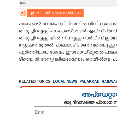
train
CARTOONS
ഈ വാർത്ത കേൾക്കാം
പാലക്കാട്: സേലം ഡിവിഷനിൽ വിവിധ ഭാഗങ്ങളി
LITERATURE
തിരുച്ചിറപ്പള്ളി-പാലക്കാട് ടൗൺ എക്സ്‌പ്രസ
തിരുച്ചിറപ്പള്ളിയിൽ നിന്നുള്ള സർവീസ്
ZOOM
സ്റ്റേഷൻ മുതൽ പാലക്കാട് ടൗൺ വരെയുള്ള സ‌
പൂർത്തിയായ ശേഷം ഈറോഡ് മുതൽ പാലക
CONTACT US
ട്രെയിൻ അനുവദിക്കുമെന്നും റെയിൽവേ പാല
RELATED TOPICS:
LOCAL NEWS
,
PALAKKAD
,
RAILWA
അപ്ഡേറ്റാ
ഒരു ദിവസത്തെ പ്രധാന