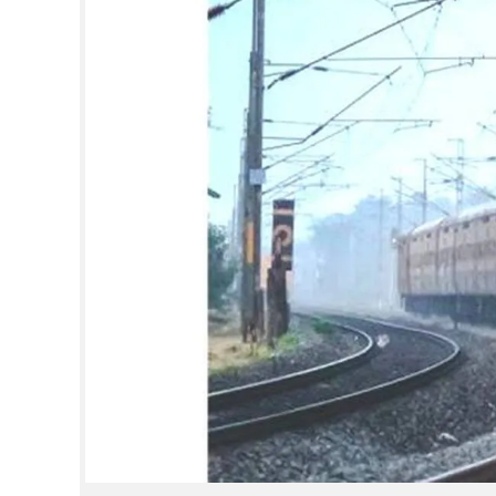
CINEMA
OPINION
PHOTOS
LIFESTYLE
SPIRITUAL
INFO+
ART
ASTRO