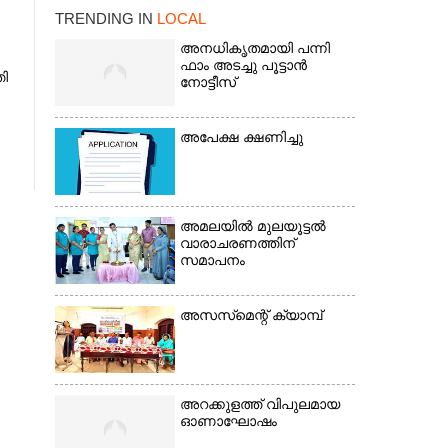
TRENDING IN
LOCAL
അനധികൃതമായി പന്നി
ഫാം അടച്ചു പൂട്ടാൻ
തി
നോട്ടീസ്
അപേക്ഷ ക്ഷണിച്ചു
×
അമലയിൽ മുലയൂട്ടൽ
വാരാചരണത്തിന്
സമാപനം
അസസ്‌മെന്റ് ക്യാമ്പ്
അറക്കുളത്ത് വിപുലമായ
ഓണാഘോഷം