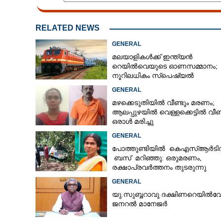
RELATED NEWS
GENERAL
മലയാളികൾക്ക് ഇന്ത്യൻ
റെയിൽവെയുടെ ഓണസമ്മാനം;
നൂറിലധികം സ്‌പെഷ്യൽ
ട്രെയിനുകൾ കേരളത്തിലേക്ക്
GENERAL
മഴക്കെടുതിയിൽ വീണ്ടും മരണം;
ആലപ്പുഴയിൽ വെള്ളക്കെട്ടിൽ വീണ
ഒരാൾ മരിച്ചു
GENERAL
പോത്തുണ്ടിയിൽ കെഎസ്ആർടി
ബസ് മറിഞ്ഞു: ഒരുമരണം,
രക്ഷാപ്രവര്‍ത്തനം തുടരുന്നു
GENERAL
യു.സുബ്ബറാവു ദക്ഷിണറെയിൽവ
ജനറൽ മാനേജർ