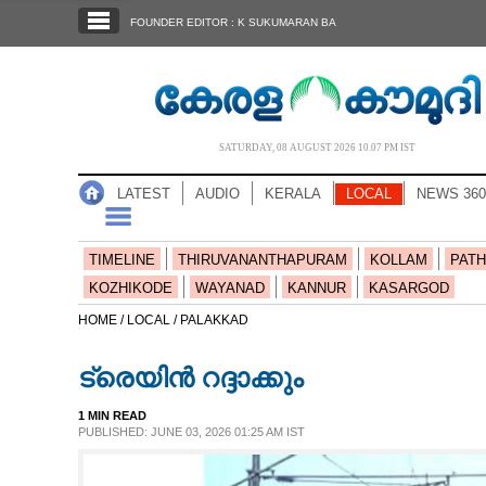
SECTIONS
FOUNDER EDITOR : K SUKUMARAN BA
HOME
LATEST
AUDIO
SATURDAY, 08 AUGUST 2026 10.07 PM IST
NOTIFIED NEWS
LATEST
AUDIO
KERALA
LOCAL
NEWS 360
POLL
KERALA
TIMELINE
THIRUVANANTHAPURAM
KOLLAM
PATH
KOZHIKODE
WAYANAD
KANNUR
KASARGOD
LOCAL
HOME /
LOCAL /
PALAKKAD
ട്രെയിൻ റദ്ദാക്കും
NEWS 360
1 MIN READ
PUBLISHED: JUNE 03, 2026 01:25 AM IST
CASE DIARY