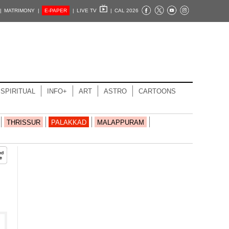
|
MATRIMONY |
E-PAPER
|
LIVE TV
|
CAL 2026
SPIRITUAL
INFO+
ART
ASTRO
CARTOONS
THRISSUR
PALAKKAD
MALAPPURAM