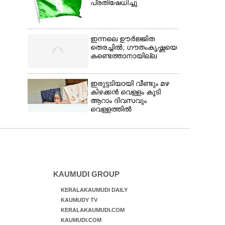
പ്രതിഷേധിച്ചു
ഇന്നലെ ഊർജ്ജിത
തെരച്ചിൽ; ഗൗതംകൃഷ്ണയെ
കണ്ടെത്താനായില്ല
ഇരുട്ടടിയായി വീണ്ടും മഴ
കിഴക്കൻ വെള്ളം കൂടി
ആറാം ദിവസവും
വെള്ളത്തിൽ
KAUMUDI GROUP
KERALAKAUMUDI DAILY
KAUMUDY TV
KERALAKAUMUDI.COM
KAUMUDI.COM