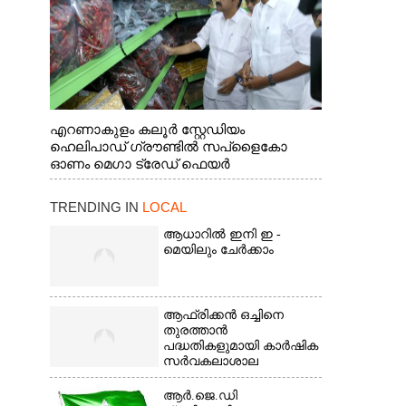
എറണാകുളം കലൂർ സ്റ്റേഡിയം
ഹെലിപാഡ് ഗ്രൗണ്ടിൽ സപ്ളൈകോ
ഓണം മെഗാ ട്രേഡ് ഫെയർ
സംസ്ഥാനതല ഉദ്ഘാടനം നിർവഹിച്ച്
സ്റ്റാൾ സന്ദർശിക്കുന്ന മുഖ്യമന്ത്രി വി.ഡി.
TRENDING IN
LOCAL
സതീശൻ. മന്ത്രി അനൂപ് ജേക്കബ് സമീപം
ആധാറിൽ ഇനി ഇ -
മെയിലും ചേർക്കാം
ആഫ്രിക്കൻ ഒച്ചിനെ
തുരത്താൻ
പദ്ധതികളുമായി കാർഷിക
സർവകലാശാല
ആർ.ജെ.ഡി