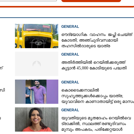
GENERAL
ഔദ്യോഗിക വാഹനം ജപ്തി ചെയ്ത്
കോടതി; അഞ്ചുദിവസമായി
തഹസിൽദാരുടെ യാത്ര
ടിപ്പർ ലോറിയിൽ
GENERAL
അതിർത്തിയിൽ റെയിൽക്കരുത്ത്
്
കൂട്ടാൻ 45,000 കോടിയുടെ പദ്ധതി
GENERAL
സി
കൊടൈക്കനാലിൽ
സുഹൃത്തുക്കൾക്കൊപ്പം യാത്ര;
യുവാവിനെ കാണാതായിട്ട് ഒരു മാസം
അന്വേഷണം ഊർജിതമല്ലെന്ന്
GENERAL
കുടുംബം
േ
യുവതിയുടെ മൃതദേഹം റെയിൽവെ
ട്രാക്കിൽ, സ്ഥലത്ത് രണ്ടുദിവസം
മുമ്പും അപകടം, പരിക്കേറ്റയാൾ