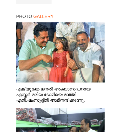
PHOTO
GALLERY
എജ്യുക്കേഷനൽ അംബാസഡറായ
എസ്തർ മരിയ ടോമിയെ മന്ത്രി
എൻ.ഷംസുദ്ദീൻ അഭിനന്ദിക്കുന്നു.