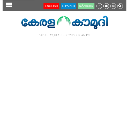
SECTIONS
ENGLISH
E-PAPER
KĀZHCHA
HOME
LATEST
SATURDAY, 08 AUGUST 2026 7.02 AM IST
AUDIO
NOTIFIED NEWS
POLL
KERALA
LOCAL
NEWS 360
CASE DIARY