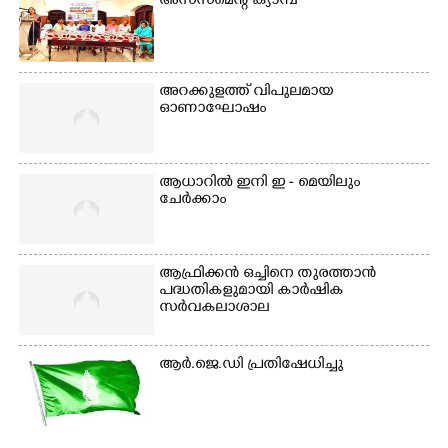
അസസ്‌മെന്റ് ക്യാമ്പ്
അറക്കുളത്ത് വിപുലമായ
ഓണാഘോഷം
ആധാറിൽ ഇനി ഇ - മെയിലും
ചേർക്കാം
ആഫ്രിക്കൻ ഒച്ചിനെ തുരത്താൻ
പദ്ധതികളുമായി കാർഷിക
സർവകലാശാല
ആർ.ജെ.ഡി പ്രതിഷേധിച്ചു