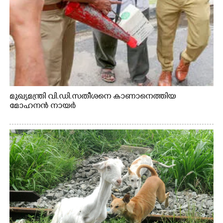
മുഖ്യമന്ത്രി വി.ഡി.സതീശനെ കാണാനെത്തിയ
മോഹനൻ നായർ