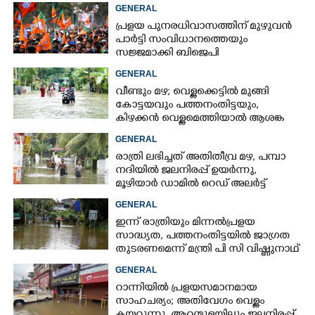
GENERAL
പ്രളയ പുനരധിവാസത്തിന് മുഴുവൻ
പാർട്ടി സംവിധാനത്തെയും
സജ്ജമാക്കി ബിജെപി
GENERAL
വീണ്ടും മഴ; വെള്ളക്കെട്ടിൽ മുങ്ങി
കോട്ടയവും പത്തനംതിട്ടയും,
കിഴക്കൻ വെള്ളമെത്തിയാൽ ആശങ്ക
ഇരട്ടിക്കും
GENERAL
രാത്രി ലഭിച്ചത് അതിതീവ്ര മഴ, പമ്പാ
നദിയിൽ ജലനിരപ്പ് ഉയർന്നു,
മൂഴിയാർ ഡാമിൽ റെഡ് അലർട്ട്
GENERAL
ഇന്ന് രാത്രിയും മിന്നൽപ്രളയ
സാദ്ധ്യത,​ പത്തനംതിട്ടയിൽ ജാഗ്രത
തുടരണമെന്ന് മന്ത്രി പി സി വിഷ്ണുനാഥ്
GENERAL
റാന്നിയിൽ പ്രളയസമാനമായ
സാഹചര്യം; അതിവേഗം വെള്ളം