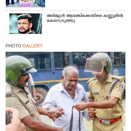
Copy Link
അർജുൻ ആയങ്കിക്കെതിരെ കണ്ണൂരിൽ
കേസെടുത്തു
PHOTO
GALLERY