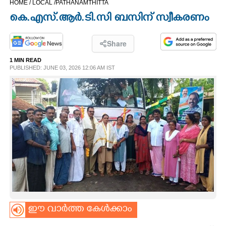
HOME /
LOCAL /
PATHANAMTHITTA
CINEMA
കെ.എസ്.ആർ.ടി.സി ബസിന് സ്വീകരണം
OPINION
Share
1 MIN READ
PHOTOS
PUBLISHED: JUNE 03, 2026 12:06 AM IST
LIFESTYLE
SPIRITUAL
INFO+
ART
ഈ വാർത്ത കേൾക്കാം
ASTRO