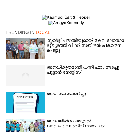
TRENDING IN
LOCAL
'സ്മാർട്ട്' പദ്ധതിയുമായി കേര; ലോഗോ
മുഖ്യമന്ത്രി വി ഡി സതീശൻ പ്രകാശനം
ചെയ്തു
അനധികൃതമായി പന്നി ഫാം അടച്ചു
പൂട്ടാൻ നോട്ടീസ്
അപേക്ഷ ക്ഷണിച്ചു
×
Share this link
അമലയിൽ മുലയൂട്ടൽ
വാരാചരണത്തിന് സമാപനം