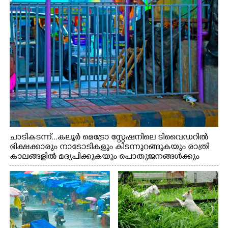
ചാടികടന്ന്...കലൂർ മെട്രോ സ്റ്റേഷനിലെ ടിവൈഡറിൽ
ഭിക്ഷക്കാരും നാടോടികളും കിടന്നുറങ്ങുകയും രാത്രി
കാലങ്ങളിൽ മദ്യപിക്കുകയും പൊതുജനങ്ങൾക്കും
വാഹനത്തിൽ പോകുന്നവർക്കും ബുദ്ധിമുട്ട് ഉണ്ടായ
സാഹചര്യത്തിൽ അധികാരികൾ കമ്പി കൊണ്ട് മറച്ച
വേലി ചാടികടക്കുന്ന നാടോടി സ്ത്രീ