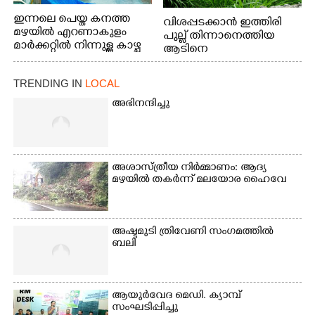
ഇന്നലെ പെയ്ത കനത്ത
വിശപ്പടക്കാൻ ഇത്തിരി
മഴയിൽ എറണാകുളം
പുല്ല് തിന്നാനെത്തിയ
മാർക്കറ്റിൽ നിന്നുള്ള കാഴ്ച
ആടിനെ
ആക്രമിക്കാനൊരുങ്ങുന്ന
തെരുവ് നായ.
TRENDING IN
LOCAL
എറണാകുളം
വാത്തുരുത്തിയിൽ
അഭിനന്ദിച്ചു
നിന്നുള്ള കാഴ്ച
അശാസ്ത്രീയ നിർമ്മാണം: ആദ്യ
മഴയിൽ തകർന്ന് മലയോര ഹൈവേ
അഷ്ടമുടി ത്രിവേണി സംഗമത്തിൽ
ബലി
ആയുർവേദ മെഡി. ക്യാമ്പ്
സംഘടിപ്പിച്ചു