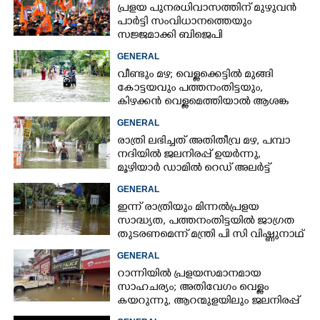
പ്രളയ പുനരധിവാസത്തിന് മുഴുവൻ
പാർട്ടി സംവിധാനത്തെയും
സജ്ജമാക്കി ബിജെപി
GENERAL
വീണ്ടും മഴ; വെള്ളക്കെട്ടിൽ മുങ്ങി
കോട്ടയവും പത്തനംതിട്ടയും,
കിഴക്കൻ വെള്ളമെത്തിയാൽ ആശങ്ക
ഇരട്ടിക്കും
GENERAL
രാത്രി ലഭിച്ചത് അതിതീവ്ര മഴ, പമ്പാ
നദിയിൽ ജലനിരപ്പ് ഉയർന്നു,
മൂഴിയാർ ഡാമിൽ റെഡ് അലർട്ട്
GENERAL
ഇന്ന് രാത്രിയും മിന്നൽപ്രളയ
സാദ്ധ്യത,​ പത്തനംതിട്ടയിൽ ജാഗ്രത
തുടരണമെന്ന് മന്ത്രി പി സി വിഷ്ണുനാഥ്
GENERAL
റാന്നിയിൽ പ്രളയസമാനമായ
സാഹചര്യം; അതിവേഗം വെള്ളം
കയറുന്നു, ആറന്മുളയിലും ജലനിരപ്പ്
ഉയരുന്നു