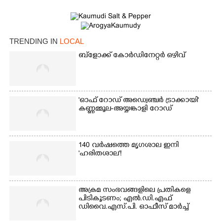
TRENDING IN
LOCAL
ബ്‌ളോക്ക് കോർഡിനേറ്റർ ഒഴിവ്
'ഓഫ് റോഡ് അഡ്വെഞ്ചർ ട്രാക്കായി'
കണ്ണമ്മൂല-അയ്യങ്കാളി റോഡ്
140 വർഷത്തെ മൃഗശാല ഇനി
'ഹരിതശാല'!
അക്രമ സംഭവങ്ങളിലെ പ്രതികളെ
പിടികൂടണം; എൽ.ഡി.എഫ്
×
Share this link
ഡിവൈ.എസ്.പി. ഓഫീസ് മാർച്ച്