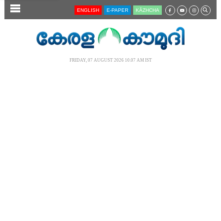
SECTIONS
ENGLISH
E-PAPER
KĀZHCHA
HOME
LATEST
FRIDAY, 07 AUGUST 2026 10.07 AM IST
AUDIO
NOTIFIED NEWS
POLL
KERALA
LOCAL
NEWS 360
CASE DIARY