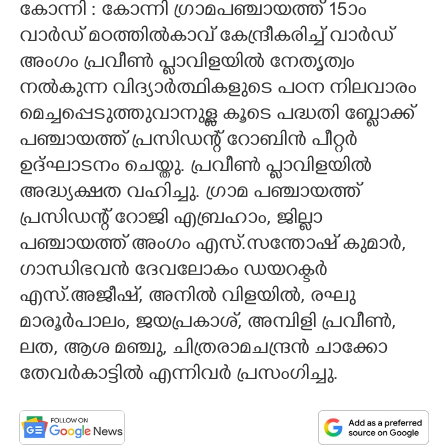
കോന്നി : കോന്നി ഗ്രാമപഞ്ചായത്ത് 15ാം
വാർഡ് മഠത്തിൽകാവ് കേന്ദ്രീകരിച്ച് വാർഡ്
CARTOONS
അംഗം പ്രവീൺ പ്ലാവിളയിൽ നേതൃത്വം
നൽകുന്ന വിദ്യാർത്ഥികളുടെ പഠന നിലവാരം
LITERATURE
മെച്ചപ്പെടുത്തുവാനുള്ള കൂടെ പദ്ധതി ബ്ലോക്ക്
പഞ്ചായത്ത് പ്രസിഡന്റ് റോബിൻ പീറ്റർ
ZOOM
ഉദ്ഘാടനം ചെയ്തു. പ്രവീൺ പ്ലാവിളയിൽ
അദ്ധ്യക്ഷത വഹിച്ചു. ഗ്രാമ പഞ്ചായത്ത്
CONTACT US
പ്രസിഡന്റ് റോജി എബ്രഹാം, ജില്ലാ
പഞ്ചായത്ത് അംഗം എസ്.സന്തോഷ് കുമാർ,
ഗാന്ധിഭവൻ ദേവലോകം ഡയറക്ടർ
എസ്.അജീഷ്, അനിൽ വിളയിൽ, രഘു
മാരൂർപാലം, ജയപ്രകാശ്, അമ്പിളി പ്രവീൺ,
ലത, ആശ മഞ്ചു, ചിത്രരാമചന്ദ്രൻ ചാക്കോ
തേവർകാട്ടിൽ എന്നിവർ പ്രസംഗിച്ചു.