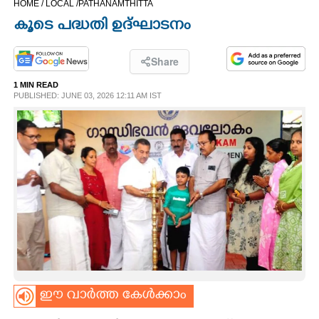
HOME /
LOCAL /
PATHANAMTHITTA
CINEMA
കൂടെ പദ്ധതി ഉദ്ഘാടനം
OPINION
Share
1 MIN READ
PHOTOS
PUBLISHED: JUNE 03, 2026 12:11 AM IST
LIFESTYLE
SPIRITUAL
INFO+
ART
ഈ വാർത്ത കേൾക്കാം
ASTRO