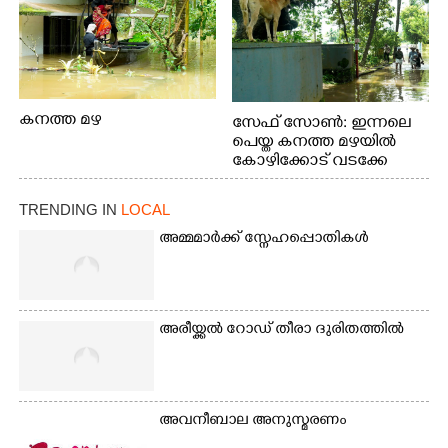
കനത്ത മഴ
സേഫ് സോൺ: ഇന്നലെ
പെയ്ത കനത്ത മഴയിൽ
കോഴിക്കോട് വടക്കേ
വയലിൽ വെള്ളം
കയറിയതിനെ തുടർന്ന്
TRENDING IN
LOCAL
വീട്ടുസാധനങ്ങളുമായി
വെള്ളത്തിലൂടെ
അമ്മമാർക്ക് സ്നേഹപ്പൊതികൾ
നടന്നുവരുന്നവരെ
മതിലിനു മുകളിൽ നോക്കി
നിൽക്കുന്ന
നായ. ഫോട്ടോ: കെ.വിശ്വജി
അരീയ്ക്കൽ റോഡ് തീരാ ദുരിതത്തിൽ
ത്ത്
അവനീബാല അനുസ്മരണം