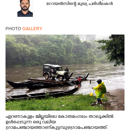
റോയൽസിന്റെ മുഖ്യ പരിശീലകൻ
PHOTO
GALLERY
എറണാകുളം ജില്ലയിലെ കോതമംഗലം താലൂക്കിൽ
ഉൾപ്പെടുന്ന ഒരു വലിയ
ഗ്രാമപഞ്ചായത്താണ് കുട്ടമ്പുഴ ഗ്രാമ പഞ്ചായത്ത്.