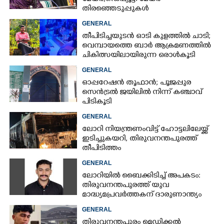
തിരഞ്ഞെടുപ്പുകൾ
റദ്ദാക്കണമെന്നാവശ്യപ്പെട്ട് സിപിഎം
GENERAL
തീപിടിച്ചയുടൻ ഓടി കുളത്തിൽ ചാടി;
വെമ്പായത്തെ ബാർ ആക്രമണത്തിൽ
ചികിത്സയിലായിരുന്ന ഒരാൾകൂടി
മരിച്ചു
GENERAL
ഓപ്പറേഷൻ തൂഫാൻ; പൂജപ്പുര
സെൻട്രൽ ജയിലിൽ നിന്ന് കഞ്ചാവ്
പിടികൂടി
GENERAL
ലോറി നിയന്ത്രണംവിട്ട് ഹോട്ടലിലേയ്ക്ക്
ഇടിച്ചുകയറി, തിരുവനന്തപുരത്ത്
തീപിടിത്തം
GENERAL
ലോറിയിൽ ബൈക്കിടിച്ച് അപകടം:
തിരുവനന്തപുരത്ത് യുവ
മാദ്ധ്യമപ്രവർത്തകന് ദാരുണാന്ത്യം
GENERAL
തിരുവനന്തപുരം മെഡിക്കൽ