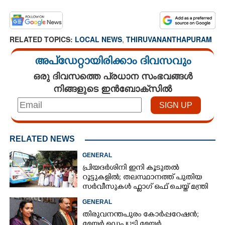
RELATED TOPICS:
LOCAL NEWS
,
THIRUVANANTHAPURAM
അപ്ഡേറ്റായിരിക്കാം ദിവസവും
ഒരു ദിവസത്തെ പ്രധാന സംഭവങ്ങൾ
നിങ്ങളുടെ ഇൻബോക്സിൽ
RELATED NEWS
GENERAL
പ്രിയദർശിനി ഇനി കൂടുതൽ
റൂട്ടുകളിൽ; തലസ്ഥാനത്ത് പുതിയ
സർവീസുകൾ ഫ്ലാഗ് ഒഫ് ചെയ്ത് മന്ത്രി
കെ മുരളീധരൻ
GENERAL
തിരുവനന്തപുരം കോർപ്പറേഷൻ;
മേയർ, ഡെപ്യൂട്ടി മേയർ