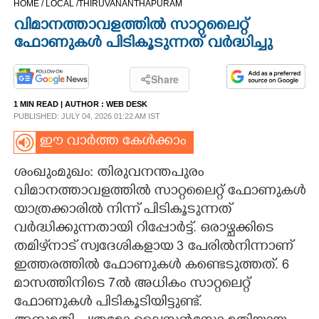
HOME /
LOCAL /
THIRUVANANTHAPURAM
CINEMA
വിമാനത്താവളത്തിൽ സാറ്റലൈറ്റ്
ഫോണുകൾ പിടികൂടുന്നത് വർദ്ധിച്ചു
OPINION
Share
PHOTOS
1 MIN READ
| AUTHOR :
WEB DESK
PUBLISHED: JULY 04, 2026 01:22 AM IST
LIFESTYLE
ഈ വാർത്ത കേൾക്കാം
ശംഖുംമുഖം: തിരുവനന്തപുരം
SPIRITUAL
വിമാനത്താവളത്തിൽ സാറ്റലൈറ്റ് ഫോണുകൾ
യാത്രക്കാരിൽ നിന്ന് പിടികൂടുന്നത്
INFO+
വർദ്ധിക്കുന്നതായി റിപ്പോർട്ട്. ഒരാഴ്ചക്കിടെ
തമിഴ്‌നാട് സ്വദേശികളായ 3 പേരിൽനിന്നാണ്
ART
ഇത്തരത്തിൽ ഫോണുകൾ കണ്ടെടുത്തത്. 6
മാസത്തിനിടെ 7ൽ അധികം സാറ്റലെറ്റ്
ഫോണുകൾ പിടികൂടിയിട്ടുണ്ട്.
ASTRO