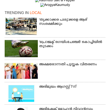
TRENDING IN
LOCAL
'തൃക്കാക്കര പശു'ക്കളെ ആര്
സംരക്ഷിക്കും
'പ്രോജക്ട് ഗെയിംചേഞ്ചർ' കൊച്ചിയിൽ
തുടക്കം
അക്ഷരോന്നതി പുസ്തക വിതരണം
×
Share this link
അഭിമുഖം ആഗസ്റ്റ് 7ന്
Copy Link
അഭിഷേക് മോഹൻ ട്രിവാൻഡ്രം