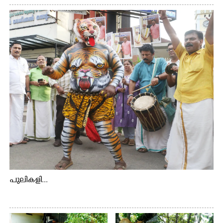
ആദിവാസി ഊരുകളായ വെള്ളാരംകുത്ത്, കത്തിപ്പാറ,
ഉറിയംപെട്ടി, തേക്കല്ല്, വെട്ടിക്കല്ല്, മഞ്ചപ്പാറ എന്നീ ആറു
സ്ഥലങ്ങളിലേക്കുള്ള പ്രധാന സഞ്ചാര മാർഗമാണ് ഈ
കാണുന്ന കടത്ത് വള്ളം
പുലികളി...