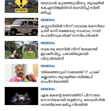
ഡ്രൈവർ കുഴഞ്ഞുവീണു; തൃശൂരിൽ
കെഎസ്‌ആർടിസി ബസിടിച്ച് സ്‌ത്രീ
മരിച്ചു
GENERAL
കസ്റ്റഡിയിൽ നിന്ന് വധശ്രമ കേസിലെ
പ്രതി ഓടി രക്ഷപ്പെട്ട സംഭവം; നാല്
പൊലീസുകാർക്ക് സസ്‌പെൻഷൻ
GENERAL
സ്വകാര്യ ബസിൽ നിന്ന് ബലമായി
ഇറക്കിവിട്ടു, പരാതിയുമായി
വിദ്യാർത്ഥിനി
GENERAL
'തിരഞ്ഞെടുപ്പ് സമയത്ത് 17 ചാക്ക്
കള്ളപ്പണം തൃശൂരിലെ ബിജെപി
ഓഫീസിലെത്തി';
വെളിപ്പെടുത്തലുമായി മുൻ ഓഫീസ്
GENERAL
സെക്രട്ടറി
ഏക മകന്റെ മരണത്തിന് പിന്നാലെ
മാനസികമായി തളർന്നു; വൈപ്പിനിൽ
ദമ്പതിമാരെ മരിച്ച നിലയിൽ
കണ്ടെത്തി