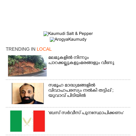
TRENDING IN
LOCAL
മലമുകളിൽ നിന്നും
പാറക്കല്ലുകളുംമരങ്ങളും വീണു
×
Share this link
സമൂഹ മാദ്ധ്യമങ്ങളിൽ
വിവാഹപരസ്യം നൽകി തട്ടിപ്പ് ;
യുവാവ് പിടിയിൽ
Copy Link
'ബസ് സർവീസ് പുനഃസ്ഥാപിക്കണം'