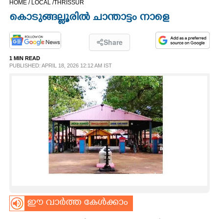
HOME /
LOCAL /
THRISSUR
CINEMA
കൊടുങ്ങല്ലൂരിൽ ചാന്താട്ടം നാളെ
OPINION
Share
1 MIN READ
PHOTOS
PUBLISHED: APRIL 18, 2026 12:12 AM IST
LIFESTYLE
SPIRITUAL
INFO+
ART
ഈ വാർത്ത കേൾക്കാം
ASTRO