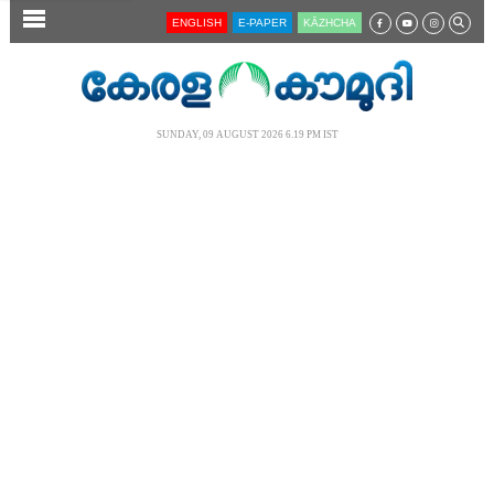
SECTIONS
ENGLISH
E-PAPER
KĀZHCHA
HOME
LATEST
SUNDAY, 09 AUGUST 2026 6.19 PM IST
AUDIO
NOTIFIED NEWS
POLL
KERALA
LOCAL
NEWS 360
CASE DIARY