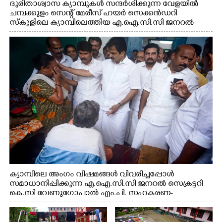
ദുരിതാശ്വാസ ക്യാമ്പുകൾ സന്ദർശിക്കുന്ന വേളയിൽ
ചമ്പക്കുളം സെന്റ് മേരീസ് ഹയർ സെക്കൻഡറി
സ്കൂളിലെ ക്യാമ്പിലെത്തിയ എ.ഐ.സി.സി ജനറൽ
സെക്രട്ടറി കെ.സി വേണുഗോപാൽ എം.പി കുരുന്നിനെ
എടുത്ത് ലാളിച്ചപ്പോൾ. സഹകരണ-എക്സൈസ്
വകുപ്പ് മന്ത്രി എം. ലിജു, കൃഷിവകുപ്പ് മന്ത്രി ടി. സിദ്ദിഖ്,
റെജി ചെറിയാൻ എം. എൽ. എ എന്നിവർ സമീപം
ക്യാമ്പിലെ അംഗം വിഷമങ്ങൾ വിവരിച്ചപ്പോൾ
സമാധാനിപ്പിക്കുന്ന എ.ഐ.സി.സി ജനറൽ സെക്രട്ടറി
കെ.സി വേണുഗോപാൽ എം.പി. സഹകരണ-
എക്സൈസ് വകുപ്പ് മന്ത്രി എം. ലിജു, എന്നിവർ