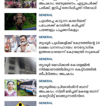
അപകടം: രണ്ടുമരണം, എട്ടുപേർക്ക്
പരിക്ക്, ഇടിച്ച് തെറിപ്പിച്ചത് നിരവധി
വാഹനങ്ങളെ
GENERAL
പുലർച്ചെ കാട്ടാന കയറിയത്
പലചരക്ക് കടയിൽ; കഴിച്ചത്
പഴങ്ങളും പച്ചക്കറികളും
GENERAL
തൃശൂർ പുലിക്കളിക്ക് കേന്ദ്രത്തിന്റെ 24
ലക്ഷം ധനസഹായം: ഔദ്യോഗിക
ഉത്തരവായെന്ന് കേന്ദ്രമന്ത്രി സുരേഷ്
ഗോപി
GENERAL
തൃശൂർ മെഡിക്കൽ കോളേജിൽ
നിർമ്മാണത്തിലിരുന്ന കെട്ടിടത്തിൽ
തീപിടിത്തം: അപകടം
മൂന്നാംനിലയിൽ
GENERAL
തൃശൂരിലെ പ്രിയദർശിനി ബസ്
അപകടം; സ്‌ത്രീ മരിച്ചത് മകളെ ബസ്
കയറ്റിവിട്ട് മടങ്ങുന്നതിനിടെ
GENERAL