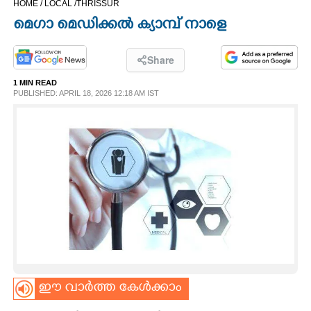
HOME /
LOCAL /
THRISSUR
CINEMA
മെഗാ മെഡിക്കൽ ക്യാമ്പ് നാളെ
OPINION
Share
1 MIN READ
PHOTOS
PUBLISHED: APRIL 18, 2026 12:18 AM IST
LIFESTYLE
SPIRITUAL
INFO+
ART
ഈ വാർത്ത കേൾക്കാം
ASTRO