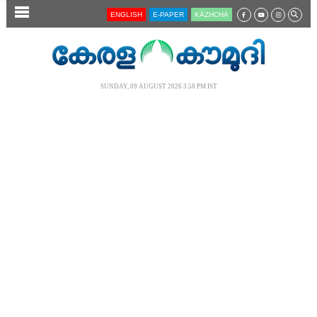
SECTIONS
ENGLISH
E-PAPER
KĀZHCHA
HOME
LATEST
SUNDAY, 09 AUGUST 2026 3.58 PM IST
AUDIO
NOTIFIED NEWS
POLL
KERALA
LOCAL
NEWS 360
CASE DIARY