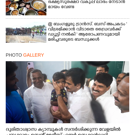
ഭക്ഷ്യസുരക്ഷാ വകുപ്പ് ലാഭം നേടാൻ
മായം വേണ്ട
@ ബംഗളൂരു ട്രാൻസ്. ബസ് അപകടം '
വി​ശ്ര​മിക്കാൻ വിടാതെ ഡ്രൈ​വ​ർ​ക്ക്
ഡ്യൂട്ടി നൽകി ' ആരോപണവുമായി
മരിച്ചവരുടെ ബന്ധുക്കൾ
PHOTO
GALLERY
ദുരിതാശ്വാസ ക്യാമ്പുകൾ സന്ദർശിക്കുന്ന വേളയിൽ