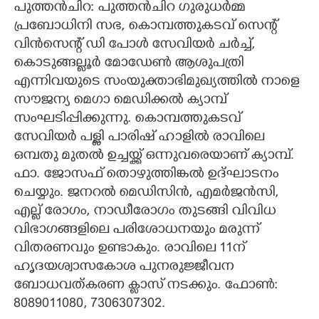
പുത്തൻചിറ: പുത്തൻചിറ ഗുരുധർമ്മ
പ്രബോധിനി സഭ, കൊമ്പത്തുകടവ് സെന്റ്
CARTOONS
വിൻസെന്റ് ഡി പോൾ സേവിയർ ചർച്ച്,
കൊടുങ്ങല്ലൂർ മോഡേൺ ആശുപത്രി
LITERATURE
എന്നിവയുടെ സംയുക്താഭിമുഖ്യത്തിൽ നാളെ
സൗജന്യ മെഗാ മെഡിക്കൽ ക്യാമ്പ്
ZOOM
സംഘടിപ്പിക്കുന്നു. കൊമ്പത്തുകടവ്
സേവിയർ പള്ളി പാരിഷ് ഹാളിൽ രാവിലെ
CONTACT US
ഒമ്പതു മുതൽ ഉച്ചയ്ക്ക് ഒന്നുവരെയാണ് ക്യാമ്പ്.
ഫാ. ജോസഫ് തൊഴുത്തിങ്കൽ ഉദ്ഘാടനം
ചെയ്യും. ജനറൽ മെഡിസിൻ, എമർജൻസി,
എല്ല് രോഗം, നാഡീരോഗം തുടങ്ങി വിവിധ
വിഭാഗങ്ങളിലെ പരിശോധനയും മരുന്ന്
വിതരണവും ഉണ്ടാകും. രാവിലെ 11ന്
ഹൃദയശ്വാസകോശ പുനരുജ്ജീവന
ബോധവത്കരണ ക്ലാസ് നടക്കും. ഫോൺ:
8089011080, 7306307302.