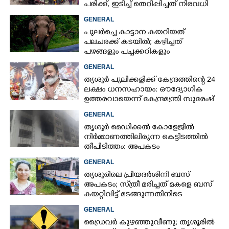
പരിക്ക്, ഇടിച്ച് തെറിപ്പിച്ചത് നിരവധി
വാഹനങ്ങളെ
GENERAL
പുലർച്ചെ കാട്ടാന കയറിയത്
പലചരക്ക് കടയിൽ; കഴിച്ചത്
പഴങ്ങളും പച്ചക്കറികളും
GENERAL
തൃശൂർ പുലിക്കളിക്ക് കേന്ദ്രത്തിന്റെ 24
ലക്ഷം ധനസഹായം: ഔദ്യോഗിക
ഉത്തരവായെന്ന് കേന്ദ്രമന്ത്രി സുരേഷ്
ഗോപി
GENERAL
തൃശൂർ മെഡിക്കൽ കോളേജിൽ
നിർമ്മാണത്തിലിരുന്ന കെട്ടിടത്തിൽ
തീപിടിത്തം: അപകടം
മൂന്നാംനിലയിൽ
GENERAL
തൃശൂരിലെ പ്രിയദർശിനി ബസ്
അപകടം; സ്‌ത്രീ മരിച്ചത് മകളെ ബസ്
കയറ്റിവിട്ട് മടങ്ങുന്നതിനിടെ
GENERAL
ഡ്രൈവർ കുഴഞ്ഞുവീണു; തൃശൂരിൽ