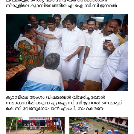
ചമ്പക്കുളം സെന്റ് മേരീസ് ഹയർ സെക്കൻഡറി
സ്കൂളിലെ ക്യാമ്പിലെത്തിയ എ.ഐ.സി.സി ജനറൽ
സെക്രട്ടറി കെ.സി വേണുഗോപാൽ എം.പി കുരുന്നിനെ
എടുത്ത് ലാളിച്ചപ്പോൾ. സഹകരണ-എക്സൈസ്
വകുപ്പ് മന്ത്രി എം. ലിജു, കൃഷിവകുപ്പ് മന്ത്രി ടി. സിദ്ദിഖ്,
റെജി ചെറിയാൻ എം. എൽ. എ എന്നിവർ സമീപം
ക്യാമ്പിലെ അംഗം വിഷമങ്ങൾ വിവരിച്ചപ്പോൾ
സമാധാനിപ്പിക്കുന്ന എ.ഐ.സി.സി ജനറൽ സെക്രട്ടറി
കെ.സി വേണുഗോപാൽ എം.പി. സഹകരണ-
എക്സൈസ് വകുപ്പ് മന്ത്രി എം. ലിജു, എന്നിവർ