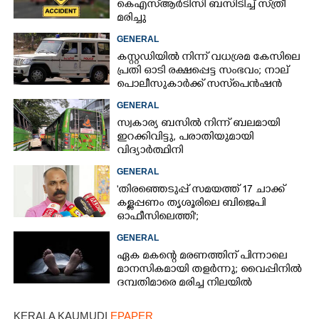
കെഎസ്‌ആർടിസി ബസിടിച്ച് സ്‌ത്രീ
മരിച്ചു
GENERAL
കസ്റ്റഡിയിൽ നിന്ന് വധശ്രമ കേസിലെ
പ്രതി ഓടി രക്ഷപ്പെട്ട സംഭവം; നാല്
പൊലീസുകാർക്ക് സസ്‌പെൻഷൻ
GENERAL
സ്വകാര്യ ബസിൽ നിന്ന് ബലമായി
ഇറക്കിവിട്ടു, പരാതിയുമായി
വിദ്യാർത്ഥിനി
GENERAL
'തിരഞ്ഞെടുപ്പ് സമയത്ത് 17 ചാക്ക്
കള്ളപ്പണം തൃശൂരിലെ ബിജെപി
ഓഫീസിലെത്തി';
വെളിപ്പെടുത്തലുമായി മുൻ ഓഫീസ്
GENERAL
സെക്രട്ടറി
ഏക മകന്റെ മരണത്തിന് പിന്നാലെ
മാനസികമായി തളർന്നു; വൈപ്പിനിൽ
ദമ്പതിമാരെ മരിച്ച നിലയിൽ
കണ്ടെത്തി
KERALA KAUMUDI
EPAPER