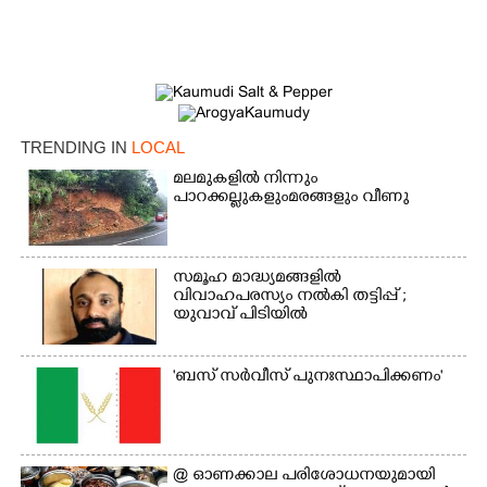
TRENDING IN
LOCAL
മലമുകളിൽ നിന്നും
പാറക്കല്ലുകളുംമരങ്ങളും വീണു
×
Share this link
സമൂഹ മാദ്ധ്യമങ്ങളിൽ
വിവാഹപരസ്യം നൽകി തട്ടിപ്പ് ;
യുവാവ് പിടിയിൽ
Copy Link
'ബസ് സർവീസ് പുനഃസ്ഥാപിക്കണം'
@​​​​​​​ ഓണക്കാല പരിശോധനയുമായി