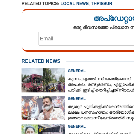
RELATED TOPICS:
LOCAL NEWS
,
THRISSUR
അപ്ഡേറ്റാ
ഒരു ദിവസത്തെ പ്രധാന
RELATED NEWS
GENERAL
കുന്നംകുളത്ത് സ്വകാര്യബസ്
അപകടം: രണ്ടുമരണം, എട്ടുപേർക്ക
പരിക്ക്, ഇടിച്ച് തെറിപ്പിച്ചത് നിരവധ
വാഹനങ്ങളെ
GENERAL
തൃശൂർ പുലിക്കളിക്ക് കേന്ദ്രത്തിന്റ
ലക്ഷം ധനസഹായം: ഔദ്യോഗി
ഉത്തരവായെന്ന് കേന്ദ്രമന്ത്രി സു
ഗോപി
GENERAL