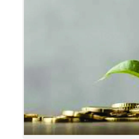
CINEMA
OPINION
PHOTOS
LIFESTYLE
SPIRITUAL
INFO+
ART
ASTRO