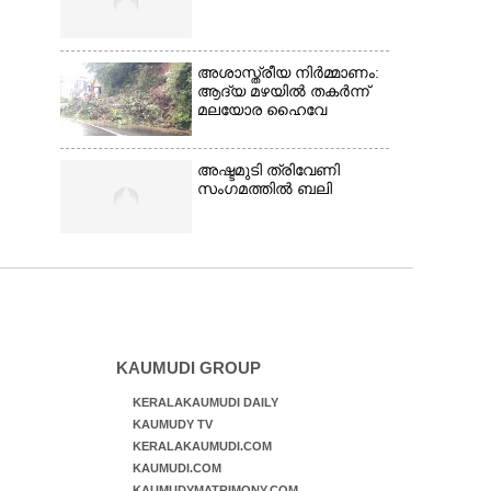
അശാസ്ത്രീയ നിർമ്മാണം:
ആദ്യ മഴയിൽ തകർന്ന്
മലയോര ഹൈവേ
അഷ്ടമുടി ത്രിവേണി
സംഗമത്തിൽ ബലി
KAUMUDI GROUP
KERALAKAUMUDI DAILY
KAUMUDY TV
KERALAKAUMUDI.COM
KAUMUDI.COM
KAUMUDYMATRIMONY.COM