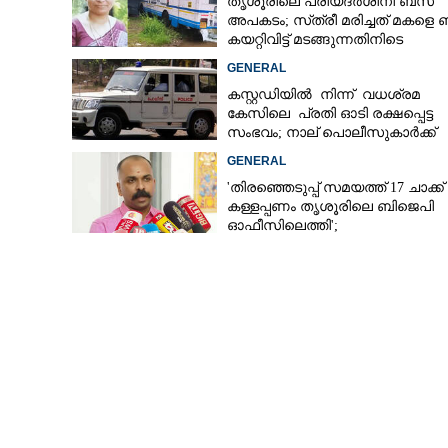
തൃശൂരിലെ പ്രിയദർശിനി ബസ്
അപകടം; സ്‌ത്രീ മരിച്ചത് മകളെ
കയറ്റിവിട്ട് മടങ്ങുന്നതിനിടെ
GENERAL
കസ്റ്റഡിയിൽ നിന്ന് വധശ്രമ
കേസിലെ പ്രതി ഓടി രക്ഷപ്പെട്ട
സംഭവം; നാല് പൊലീസുകാർക്ക്
സസ്‌പെൻഷൻ
GENERAL
'തിരഞ്ഞെടുപ്പ് സമയത്ത് 17 ചാക്ക്
കള്ളപ്പണം തൃശൂരിലെ ബിജെപി
ഓഫീസിലെത്തി';
വെളിപ്പെടുത്തലുമായി മുൻ ഓഫ
സെക്രട്ടറി
'സ്വകാര്യ ചിട്ടി മേ
തടസം മാറ്റും'