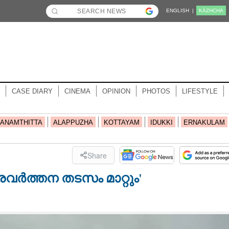
ENGLISH |
KĀZHCHA
CASE DIARY
CINEMA
OPINION
PHOTOS
LIFESTYLE
ANAMTHITTA
ALAPPUZHA
KOTTAYAM
IDUKKI
ERNAKULAM
Share
രവർത്തന തടസം മാറ്റും'