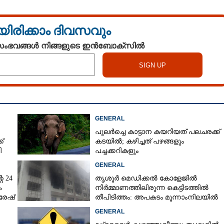
യിരിക്കാം ദിവസവും
 സംഭവങ്ങൾ നിങ്ങളുടെ ഇൻബോക്സിൽ
GENERAL
പുലർച്ചെ കാട്ടാന കയറിയത് പലചരക്ക്
്
കടയിൽ; കഴിച്ചത് പഴങ്ങളും
ി
പച്ചക്കറികളും
GENERAL
െ 24
തൃശൂർ മെഡിക്കൽ കോളേജിൽ
ക
നിർമ്മാണത്തിലിരുന്ന കെട്ടിടത്തിൽ
രേഷ്
തീപിടിത്തം: അപകടം മൂന്നാംനിലയിൽ
GENERAL