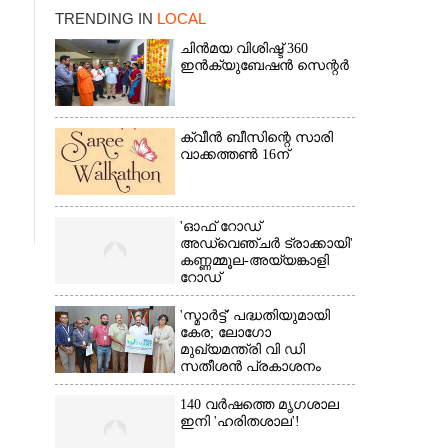
TRENDING IN
LOCAL
ചിൻമയ വിശിഷ്ട് 360
ഇൻക്യുബേഷൻ സെന്റർ
ക്വീൻ ബീസിന്റെ സാരി
വാക്കത്തൺ 16ന്
×
'ഓഫ് റോഡ്
അഡ്വെഞ്ചർ ട്രാക്കായി'
കണ്ണമ്മൂല-അയ്യങ്കാളി
റോഡ്
'സ്മാർട്ട്' പദ്ധതിയുമായി
കേര; ലോഗോ
മുഖ്യമന്ത്രി വി ഡി
സതീശൻ പ്രകാശനം
ചെയ്തു
140 വർഷത്തെ മൃഗശാല
ഇനി 'ഹരിതശാല'!