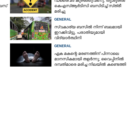
ഡ്രൈവർ കുഴഞ്ഞുവീണു; തൃശൂരിൽ
 ബസ്
കെഎസ്‌ആർടിസി ബസിടിച്ച് സ്‌ത്രീ
മരിച്ചു
GENERAL
സ്വകാര്യ ബസിൽ നിന്ന് ബലമായി
ഇറക്കിവിട്ടു, പരാതിയുമായി
വിദ്യാർത്ഥിനി
GENERAL
ഏക മകന്റെ മരണത്തിന് പിന്നാലെ
മാനസികമായി തളർന്നു; വൈപ്പിനിൽ
Share this link
ദമ്പതിമാരെ മരിച്ച നിലയിൽ കണ്ടെത്തി
ീസ്
Copy Link
ഖലയുടെ പ്രവർത്തന