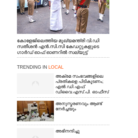
കോളേജിലെത്തിയ മുഖ്യമന്ത്രി വി.ഡി
സതീശൻ എൻ.സി.സി കേഡറ്റുകളുടെ
ഗാർഡ് ഓഫ് ഓണറിൽ സല്യൂട്ട്
നൽകുന്നു
TRENDING IN
LOCAL
അക്രമ സംഭവങ്ങളിലെ
പ്രതികളെ പിടികൂടണം;
എൽ.ഡി.എഫ്
ഡിവൈ.എസ്.പി. ഓഫീസ്
മാർച്ച്
അനുസ്മരണവും ആണ്ട്
നേർച്ചയും
അഭിനന്ദിച്ചു