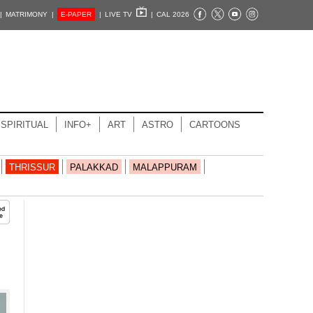
|
MATRIMONY |
E-PAPER
|
LIVE TV
|
CAL 2026
SPIRITUAL
INFO+
ART
ASTRO
CARTOONS
THRISSUR
PALAKKAD
MALAPPURAM