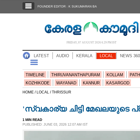
SECTIONS
FOUNDER EDITOR : K SUKUMARAN BA
HOME
LATEST
AUDIO
FRIDAY, 07 AUGUST 2026 6.29 PM IST
NOTIFIED NEWS
LATEST
AUDIO
KERALA
LOCAL
NEWS 360
POLL
KERALA
TIMELINE
THIRUVANANTHAPURAM
KOLLAM
PATH
KOZHIKODE
WAYANAD
KANNUR
KASARGOD
LOCAL
HOME /
LOCAL /
THRISSUR
'സ്വകാര്യ ചിട്ടി മേഖലയുടെ പ്
NEWS 360
1 MIN READ
PUBLISHED: JUNE 03, 2026 12:07 AM IST
CASE DIARY