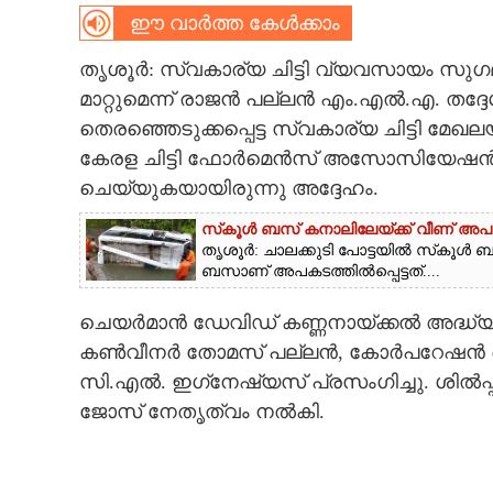
ഈ വാർത്ത കേൾക്കാം
CARTOONS
തൃശൂർ: സ്വകാര്യ ചിട്ടി വ്യവസായം സുഗമമ
മാറ്റുമെന്ന് രാജൻ പല്ലൻ എം.എൽ.എ. തദ്
LITERATURE
തെരഞ്ഞെടുക്കപ്പെട്ട സ്വകാര്യ ചിട്ടി
കേരള ചിട്ടി ഫോർമെൻസ് അസോസിയേഷൻ 
ZOOM
ചെയ്യുകയായിരുന്നു അദ്ദേഹം.
CONTACT US
സ്‌കൂൾ ബസ് കനാലിലേയ്ക്ക് വീണ് അപകടം;
തൃശൂർ: ചാലക്കുടി പോട്ടയിൽ സ്‌കൂൾ 
ബസാണ് അപകടത്തിൽപ്പെട്ടത്....
ചെയർമാൻ ഡേവിഡ് കണ്ണനായ്ക്കൽ അദ്ധ്യക്
കൺവീനർ തോമസ് പല്ലൻ, കോർപറേഷൻ ഡെപ
സി.എൽ. ഇഗ്‌നേഷ്യസ് പ്രസംഗിച്ചു. ശിൽപ്
ജോസ് നേതൃത്വം നൽകി.