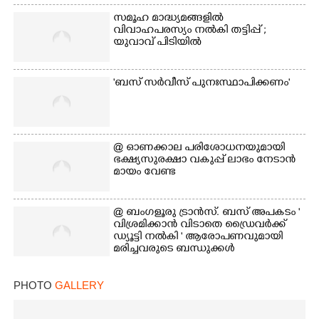
സമൂഹ മാദ്ധ്യമങ്ങളിൽ
വിവാഹപരസ്യം നൽകി തട്ടിപ്പ് ;
യുവാവ് പിടിയിൽ
'ബസ് സർവീസ് പുനഃസ്ഥാപിക്കണം'
@​​​​​​​ ഓണക്കാല പരിശോധനയുമായി
ഭക്ഷ്യസുരക്ഷാ വകുപ്പ് ലാഭം നേടാൻ
മായം വേണ്ട
@ ബംഗളൂരു ട്രാൻസ്. ബസ് അപകടം '
വി​ശ്ര​മിക്കാൻ വിടാതെ ഡ്രൈ​വ​ർ​ക്ക്
ഡ്യൂട്ടി നൽകി ' ആരോപണവുമായി
മരിച്ചവരുടെ ബന്ധുക്കൾ
PHOTO
GALLERY