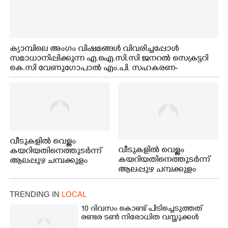
ക്യാമ്പിലെ അംഗം വിഷമങ്ങൾ വിവരിച്ചപ്പോൾ
സമാധാനിപ്പിക്കുന്ന എ.ഐ.സി.സി ജനറൽ സെക്രട്ടറി
കെ.സി വേണുഗോപാൽ എം.പി. സഹകരണ-
എക്സൈസ് വകുപ്പ് മന്ത്രി എം. ലിജു, എന്നിവർ
വീടുകളിൽ വെള്ളം
വീടുകളിൽ വെള്ളം
കയറിയതിനെത്തുടർന്ന്
കയറിയതിനെത്തുടർന്ന്
ആലപ്പുഴ ചമ്പക്കുളം
ആലപ്പുഴ ചമ്പക്കുളം
ഫാദർ തോമസ്
ഫാദർ തോമസ്
പോരൂക്കര സെൻട്രൽ
പോരൂക്കര സെൻട്രൽ
സ്കൂളിലെ ദുരിതാശ്വാസ
TRENDING IN
LOCAL
സ്കൂളിലെ ദുരിതാശ്വാസ
ക്യാമ്പിലെത്തിയവർ
ക്യാമ്പിലെത്തിയവർ മഴ
വസ്ത്രങ്ങൾ
10 ദിവസം കൊണ്ട് പിടിച്ചെടുത്തത്
രണ്ടര ടൺ നിരോധിത വസ്തുക്കൾ
മാറിനിന്ന ഇടവേളയിൽ
ഉണക്കാനിട്ടിരിക്കുന്ന
ക്യാമ്പ് പരിസരത്ത്