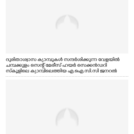
ദുരിതാശ്വാസ ക്യാമ്പുകൾ സന്ദർശിക്കുന്ന വേളയിൽ
ചമ്പക്കുളം സെന്റ് മേരീസ് ഹയർ സെക്കൻഡറി
സ്കൂളിലെ ക്യാമ്പിലെത്തിയ എ.ഐ.സി.സി ജനറൽ
സെക്രട്ടറി കെ.സി വേണുഗോപാൽ എം.പി കുരുന്നിനെ
എടുത്ത് ലാളിച്ചപ്പോൾ. സഹകരണ-എക്സൈസ്
വകുപ്പ് മന്ത്രി എം. ലിജു, കൃഷിവകുപ്പ് മന്ത്രി ടി. സിദ്ദിഖ്,
റെജി ചെറിയാൻ എം. എൽ. എ എന്നിവർ സമീപം