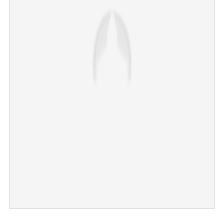
×
Share this link
Copy Link