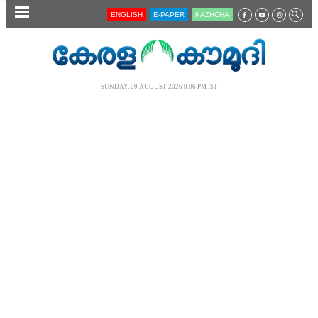
SECTIONS
ENGLISH
E-PAPER
KĀZHCHA
HOME
LATEST
SUNDAY, 09 AUGUST 2026 9.06 PM IST
AUDIO
NOTIFIED NEWS
POLL
KERALA
LOCAL
NEWS 360
CASE DIARY