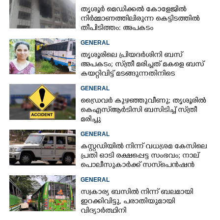
തൃശൂർ മെഡിക്കൽ കോളേജിൽ
നിർമ്മാണത്തിലിരുന്ന കെട്ടിടത്തിൽ
തീപിടിത്തം: അപകടം
മൂന്നാംനിലയിൽ
GENERAL
തൃശൂരിലെ പ്രിയദർശിനി ബസ്
അപകടം; സ്‌ത്രീ മരിച്ചത് മകളെ ബസ്
കയറ്റിവിട്ട് മടങ്ങുന്നതിനിടെ
GENERAL
ഡ്രൈവർ കുഴഞ്ഞുവീണു; തൃശൂരിൽ
കെഎസ്‌ആർടിസി ബസിടിച്ച് സ്‌ത്രീ
മരിച്ചു
GENERAL
കസ്റ്റഡിയിൽ നിന്ന് വധശ്രമ കേസിലെ
പ്രതി ഓടി രക്ഷപ്പെട്ട സംഭവം; നാല്
പൊലീസുകാർക്ക് സസ്‌പെൻഷൻ
GENERAL
സ്വകാര്യ ബസിൽ നിന്ന് ബലമായി
ഇറക്കിവിട്ടു, പരാതിയുമായി
വിദ്യാർത്ഥിനി