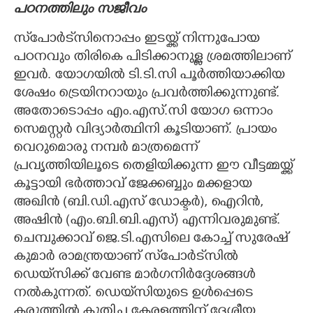
പഠനത്തിലും സജീവം
സ്‌പോർട്‌സിനൊപ്പം ഇടയ്ക്ക് നിന്നുപോയ
പഠനവും തിരികെ പിടിക്കാനുള്ള ശ്രമത്തിലാണ്
ഇവർ. യോഗയിൽ ടി.ടി.സി പൂർത്തിയാക്കിയ
ശേഷം ട്രെയിനറായും പ്രവർത്തിക്കുന്നുണ്ട്.
അതോടൊപ്പം എം.എസ്.സി യോഗ ഒന്നാം
സെമസ്റ്റർ വിദ്യാർത്ഥിനി കൂടിയാണ്. പ്രായം
വെറുമൊരു നമ്പർ മാത്രമെന്ന്
പ്രവൃത്തിയിലൂടെ തെളിയിക്കുന്ന ഈ വീട്ടമ്മയ്ക്ക്
കൂട്ടായി ഭർത്താവ് ജേക്കബ്ബും മക്കളായ
അഖിൻ (ബി.ഡി.എസ് ഡോക്ടർ), ഐറിൻ,
അഷിൻ (എം.ബി.ബി.എസ്) എന്നിവരുമുണ്ട്.
ചെമ്പുക്കാവ് ജെ.ടി.എസിലെ കോച്ച് സുരേഷ്
കുമാർ രാമന്ത്രയാണ് സ്‌പോർട്‌സിൽ
ഡെയ്‌സിക്ക് വേണ്ട മാർഗനിർദ്ദേശങ്ങൾ
നൽകുന്നത്. ഡെയ്‌സിയുടെ ഉൾപ്പെടെ
കരുത്തിൽ കുതിച്ച കേരളത്തിന് ദേശീയ