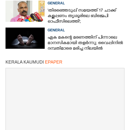
GENERAL
'തിരഞ്ഞെടുപ്പ് സമയത്ത് 17 ചാക്ക്
കള്ളപ്പണം തൃശൂരിലെ ബിജെപി
ഓഫീസിലെത്തി';
വെളിപ്പെടുത്തലുമായി മുൻ ഓഫീസ്
GENERAL
സെക്രട്ടറി
ഏക മകന്റെ മരണത്തിന് പിന്നാലെ
മാനസികമായി തളർന്നു; വൈപ്പിനിൽ
ദമ്പതിമാരെ മരിച്ച നിലയിൽ
കണ്ടെത്തി
KERALA KAUMUDI
EPAPER