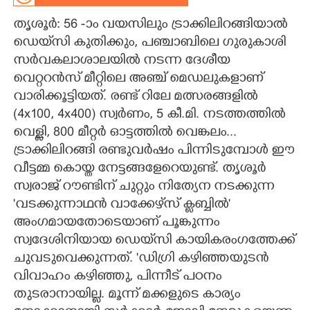
തൃശൂർ: 56 -ാം വയസിലും ട്രാക്കിലിറങ്ങിയാൽ
CARTOONS
ഡെയ്‌സി കുതിക്കും, പഞ്ചാബിലെ ഗുരുകാശി
സർവകലാശാലയിൽ നടന്ന ദേശീയ
LITERATURE
വെറ്ററൻസ് മീറ്റിലെ അഞ്ച് മെഡലുകളാണ്
വാരിക്കൂട്ടിയത്. രണ്ട് റിലേ മത്സരങ്ങളിൽ
ZOOM
(4x100, 4x400) സ്വർണം, 5 കീ.മി. നടത്തത്തിൽ
വെള്ളി, 800 മീറ്റർ ഓട്ടത്തിൽ വെങ്കലം...
CONTACT US
ട്രാക്കിലിറങ്ങി രണ്ടുവർഷം പിന്നിടുമ്പോൾ ഈ
വീട്ടമ്മ കൊയ്ത നേട്ടങ്ങളേറെയുണ്ട്. തൃശൂർ
സ്വരാജ് റൗണ്ടിന് ചുറ്റും നിത്യേന നടക്കുന്ന
'വടക്കുന്നാഥൻ വാക്കേഴ്‌സ് ക്ലബ്ബിൽ'
അംഗമായതോടെയാണ് പൂങ്കുന്നം
സ്വദേശിനിയായ ഡെയ്‌സി കായികരംഗത്തേക്ക്
ചുവടുവെക്കുന്നത്. 'ഡിഗ്രി കഴിഞ്ഞയുടൻ
വിവാഹം കഴിഞ്ഞു, പിന്നീട് പഠനം
തുടരാനായില്ല. മൂന്ന് മക്കളുടെ കാര്യം