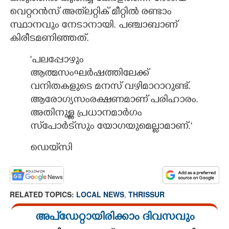
വെറ്ററൻസ് അത്‌ലറ്റിക് മീറ്റിൽ രണ്ടാം
സ്ഥാനവും നേടാനായി. പഞ്ചാബാണ്
കിരീടമണിഞ്ഞത്.
'പലപ്പോഴും
ആത്മസംഘർഷത്തിലേക്ക്
വനിതകളുടെ മനസ് വഴിമാറാറുണ്ട്.
ആരോഗ്യസംരക്ഷണമാണ് പരിഹാരം.
അതിനുള്ള പ്രധാനമാർഗം
സ്‌പോർട്‌സും യോഗയുമെല്ലാമാണ്.'
ഡെയ്‌സി
RELATED TOPICS:
LOCAL NEWS
,
THRISSUR
അപ്ഡേറ്റായിരിക്കാം ദിവസവും