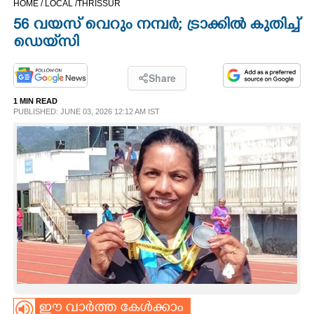
HOME /
LOCAL /
THRISSUR
CINEMA
56 വയസ് വെറും നമ്പർ; ട്രാക്കിൽ കുതിച്ച്
ഡെയ്‌സി
OPINION
Share
PHOTOS
1 MIN READ
PUBLISHED: JUNE 03, 2026 12:12 AM IST
LIFESTYLE
SPIRITUAL
INFO+
ART
ASTRO
ഈ വാർത്ത കേൾക്കാം