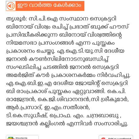
ഈ വാർത്ത കേൾക്കാം
CARTOONS
തൃശൂർ: സി.പി.ഐ സംസ്ഥാന സെക്രട്ടറി
ബിനോയ് വിശ്വം രചിച്ച് പ്രഭാത് ബുക്ക് ഹൗസ്
LITERATURE
പ്രസിദ്ധീകരിക്കുന്ന ബിനോയ് വിശ്വത്തിന്റെ
നിയമസഭാ പ്രസംഗങ്ങൾ എന്ന പുസ്തകം
ZOOM
പ്രകാശനം ചെയ്തു. എ.ഐ.ടി.യു.സി ദേശീയ
ജനറൽ കൗൺസിലിനോടനുബന്ധിച്ച്
CONTACT US
സംഘടിപ്പിച്ച ചടങ്ങിൽ ജനറൽ സെക്രട്ടറി
അമർജിത് കൗർ പ്രകാശനകർമ്മം നിർവഹിച്ചു.
എ.ഐ.ബി.ഇ.എ ദേശീയ ജോയിന്റ് സെക്രട്ടറി
ബി രാംപ്രകാശ് പുസ്തകം ഏറ്റുവാങ്ങി. കെ.പി.
രാജേന്ദ്രൻ, കെ.ജി.ശിവാനന്ദൻ,സി ശ്രീകുമാർ,
ആർ.പ്രസാദ്, ഇ.എം.സതീശൻ,
ടി.കെ.സുധീഷ്, പ്രൊഫ. എം. ചന്ദ്രബാബു ,
ജയശ്ചന്ദ്രൻ കല്ലിംഗൽ എന്നിവർ സംസാരിച്ചു.