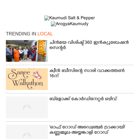
TRENDING IN
LOCAL
ചിൻമയ വിശിഷ്ട് 360 ഇൻക്യുബേഷൻ
സെന്റർ
ക്വീൻ ബീസിന്റെ സാരി വാക്കത്തൺ
×
Share this link
16ന്
ബ്‌ളോക്ക് കോർഡിനേറ്റർ ഒഴിവ്
Copy Link
'ഓഫ് റോഡ് അഡ്വെഞ്ചർ ട്രാക്കായി'
കണ്ണമ്മൂല-അയ്യങ്കാളി റോഡ്