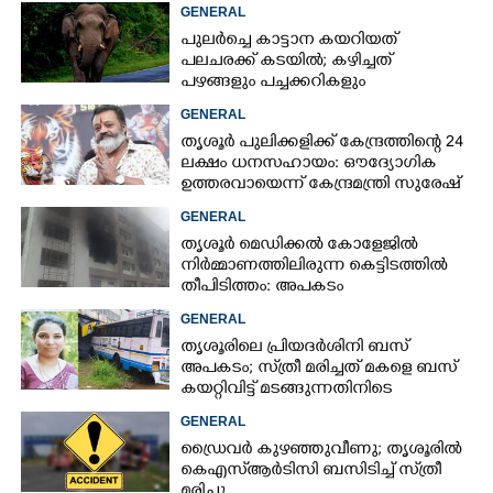
വാഹനങ്ങളെ
GENERAL
പുലർച്ചെ കാട്ടാന കയറിയത്
പലചരക്ക് കടയിൽ; കഴിച്ചത്
പഴങ്ങളും പച്ചക്കറികളും
GENERAL
തൃശൂർ പുലിക്കളിക്ക് കേന്ദ്രത്തിന്റെ 24
ലക്ഷം ധനസഹായം: ഔദ്യോഗിക
ഉത്തരവായെന്ന് കേന്ദ്രമന്ത്രി സുരേഷ്
ഗോപി
GENERAL
തൃശൂർ മെഡിക്കൽ കോളേജിൽ
നിർമ്മാണത്തിലിരുന്ന കെട്ടിടത്തിൽ
തീപിടിത്തം: അപകടം
മൂന്നാംനിലയിൽ
GENERAL
തൃശൂരിലെ പ്രിയദർശിനി ബസ്
അപകടം; സ്‌ത്രീ മരിച്ചത് മകളെ ബസ്
കയറ്റിവിട്ട് മടങ്ങുന്നതിനിടെ
GENERAL
ഡ്രൈവർ കുഴഞ്ഞുവീണു; തൃശൂരിൽ
കെഎസ്‌ആർടിസി ബസിടിച്ച് സ്‌ത്രീ
മരിച്ചു