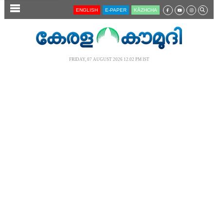
SECTIONS
ENGLISH
E-PAPER
KĀZHCHA
HOME
LATEST
FRIDAY, 07 AUGUST 2026 12.02 PM IST
AUDIO
NOTIFIED NEWS
POLL
KERALA
LOCAL
NEWS 360
CASE DIARY