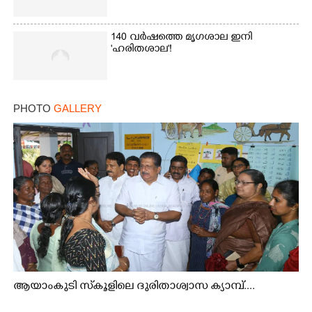
140 വർഷത്തെ മൃഗശാല ഇനി
'ഹരിതശാല'!
PHOTO
GALLERY
ആയാംകുടി സ്‌കൂളിലെ ദുരിതാശ്വാസ ക്യാമ്പ്....