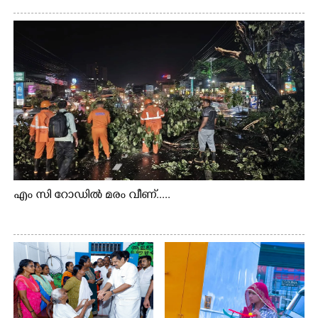
എം സി റോഡിൽ മരം വീണ്.....