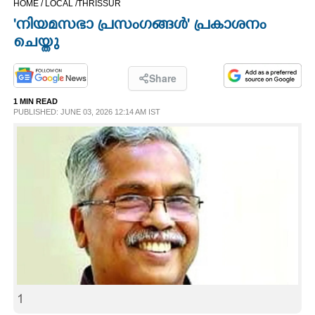
HOME /
LOCAL /
THRISSUR
CINEMA
'നിയമസഭാ പ്രസംഗങ്ങൾ' പ്രകാശനം
ചെയ്തു
OPINION
Share
PHOTOS
1 MIN READ
PUBLISHED: JUNE 03, 2026 12:14 AM IST
LIFESTYLE
SPIRITUAL
INFO+
ART
1
ASTRO