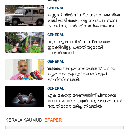
GENERAL
കസ്റ്റഡിയിൽ നിന്ന് വധശ്രമ കേസിലെ
പ്രതി ഓടി രക്ഷപ്പെട്ട സംഭവം; നാല്
പൊലീസുകാർക്ക് സസ്‌പെൻഷൻ
GENERAL
സ്വകാര്യ ബസിൽ നിന്ന് ബലമായി
ഇറക്കിവിട്ടു, പരാതിയുമായി
വിദ്യാർത്ഥിനി
GENERAL
'തിരഞ്ഞെടുപ്പ് സമയത്ത് 17 ചാക്ക്
കള്ളപ്പണം തൃശൂരിലെ ബിജെപി
ഓഫീസിലെത്തി';
വെളിപ്പെടുത്തലുമായി മുൻ ഓഫീസ്
GENERAL
സെക്രട്ടറി
ഏക മകന്റെ മരണത്തിന് പിന്നാലെ
മാനസികമായി തളർന്നു; വൈപ്പിനിൽ
ദമ്പതിമാരെ മരിച്ച നിലയിൽ
കണ്ടെത്തി
KERALA KAUMUDI
EPAPER