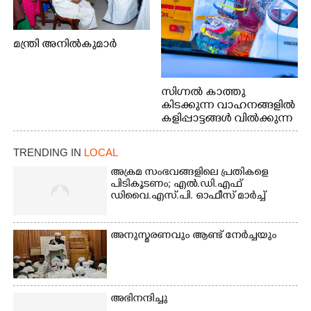
മന്ത്രി അനിൽകുമാർ
സിഗ്നൽ കാത്തു
കിടക്കുന്ന വാഹനങ്ങളിൽ
കളിപ്പാട്ടങ്ങൾ വിൽക്കുന്ന
നാടോടി യുവതി. ഇടപ്പള്ളി
ജംഗ്ഷനിൽ നിന്നുള്ള കാഴ്ച
TRENDING IN
LOCAL
അക്രമ സംഭവങ്ങളിലെ പ്രതികളെ
പിടികൂടണം; എൽ.ഡി.എഫ്
ഡിവൈ.എസ്.പി. ഓഫീസ് മാർച്ച്
അനുസ്മരണവും ആണ്ട് നേർച്ചയും
അഭിനന്ദിച്ചു